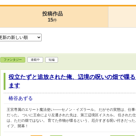
投稿作品
15
件
ファンタジー
連載中
短編
役立たずと追放された俺、辺境の呪いの畑で喋る
ます
椿谷あずる
王宮専属のエリート魔法使い――セノン・イズラール。 だがその実態は、仕
だった。 ついに王命により左遷された先は、第三辺境区イスカル。 任された
は、ただの畑ではない。 育てた作物が喋るという、厄介すぎる呪い付きだった
イフ、開幕！