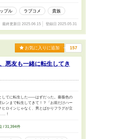
ップル
ラブコメ
貴族
最終更新日 2025.06.15
登録日 2025.05.31
お気に入りに追加
157
、悪友も一緒に転生してき
としてに転生した――はずだった。薔薇色の
里レンまで転生してきて！？「お前だけハー
？ヒロインじゃなく、男とばかりフラグが立
……！
位 / 31,394件