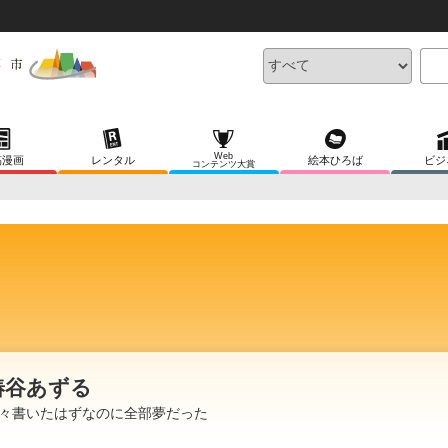
Web
稿漫画
レンタル
絵本ひろば
ビジ
コンテンツ大賞
椿谷あずる
々書いたはずなのに全部夢だった