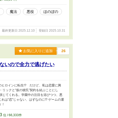
ー
魔法
悪役
ほのぼの
最終更新日 2025.12.10
登録日 2025.10.31
お気に入りに追加
26
ないので全力で逃げたい
ヒロインに転生!? だけど、私は恋愛に興
・リックと“仮の彼氏”契約を結ぶことにし
を演じてくれる。学園中の注目を浴びつつ、悪
は“恋”じゃない、はずなのに!? ゲームの運
ィ！
33
位 / 66,333件