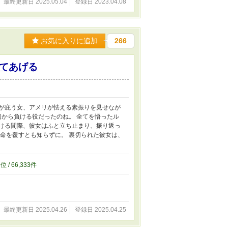
最終更新日 2025.05.04
登録日 2023.04.08
お気に入りに追加
266
てあげる
彼が庇う女、アメリが怯える素振りを見せなが
初から負ける役だったのね。 全てを悟ったル
向ける間際、彼女はふと立ち止まり、振り返っ
運命を覆すとも知らずに。 裏切られた彼女は、
7
位 / 66,333件
最終更新日 2025.04.26
登録日 2025.04.25