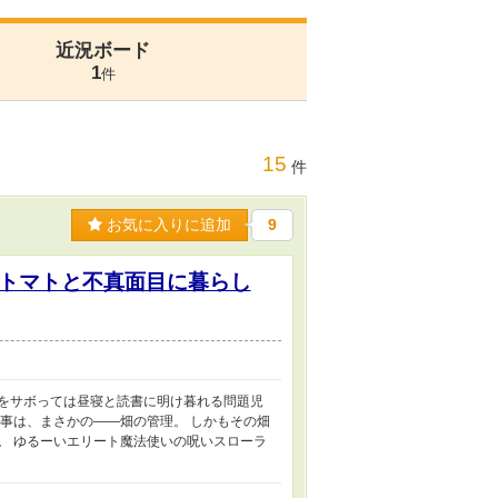
近況ボード
1
件
15
件
お気に入りに追加
9
トマトと不真面目に暮らし
事をサボっては昼寝と読書に明け暮れる問題児
仕事は、まさかの――畑の管理。 しかもその畑
。 ゆるーいエリート魔法使いの呪いスローラ