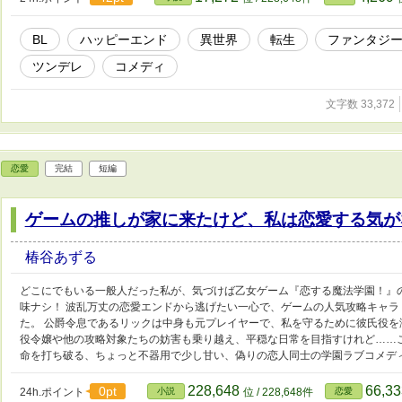
BL
ハッピーエンド
異世界
転生
ファンタジ
ツンデレ
コメディ
文字数 33,372
恋愛
完結
短編
ゲームの推しが家に来たけど、私は恋愛する気が
椿谷あずる
どこにでもいる一般人だった私が、気づけば乙女ゲーム『恋する魔法学園！』の
味ナシ！ 波乱万丈の恋愛エンドから逃げたい一心で、ゲームの人気攻略キャラ
た。 公爵令息であるリックは中身も元プレイヤーで、私を守るために彼氏役
役令嬢や他の攻略対象たちの妨害も乗り越え、平穏な日常を目指すけれど……これ
命を打ち破る、ちょっと不器用で少し甘い、偽りの恋人同士の学園ラブコメデ
228,648
66,3
0pt
24h.ポイント
小説
位 / 228,648件
恋愛