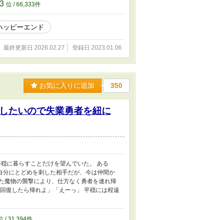
33
位 / 66,333件
ハッピーエンド
最終更新日 2026.02.27
登録日 2023.01.06
お気に入りに追加
350
したいので失業勇者を紐に
平穏に暮らすことだけを望んでいた。 ある
自分にとどめを刺した相手だが、今は仲間か
れた魔物の襲撃により、仕方なく勇者を連れ帰
、回復したら帰れよ」「えーっ」 平穏には程遠
位 / 31,394件