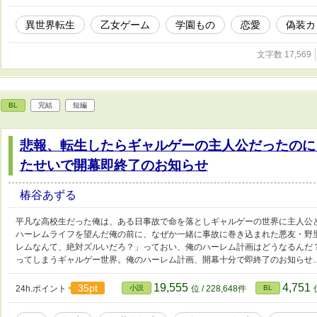
異世界転生
乙女ゲーム
学園もの
恋愛
偽装カ
文字数 17,569
BL
完結
短編
悲報、転生したらギャルゲーの主人公だったのに
たせいで開幕即終了のお知らせ
椿谷あずる
平凡な高校生だった俺は、ある日事故で命を落としギャルゲーの世界に主人公
ハーレムライフを望んだ俺の前に、なぜか一緒に事故に巻き込まれた悪友・野
レムなんて、絶対ズルいだろ？」っておい、俺のハーレム計画はどうなるんだ
ってしまうギャルゲー世界。俺のハーレム計画、開幕十分で即終了のお知らせ
19,555
4,751
35pt
24h.ポイント
小説
位 / 228,648件
BL