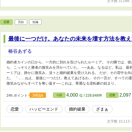
文字数 31,086
恋愛
完結
短編
最後に一つだけ。あなたの未来を壊す方法を教え
椿谷あずる
婚約者カインの口から、一方的に別れを告げられたルーミア。 その隣では、
ら、こっそりと勝者の微笑みを浮かべていた。 ──ああ、なるほど。私は、最
ーミアは、静かに微笑み、淡々と婚約破棄を受け入れる。 だが、その背中を
た。 「……ねえ、最後に一つだけ。教えてあげるわ」 その一言が、すべての
微笑みながらすべてを奪い返す──これは、華麗なる逆転劇の始まり。
4,000
2,09
340pt
24h.ポイント
小説
位 / 228,648件
恋愛
恋愛
ハッピーエンド
婚約破棄
ざまぁ
文字数 10,113