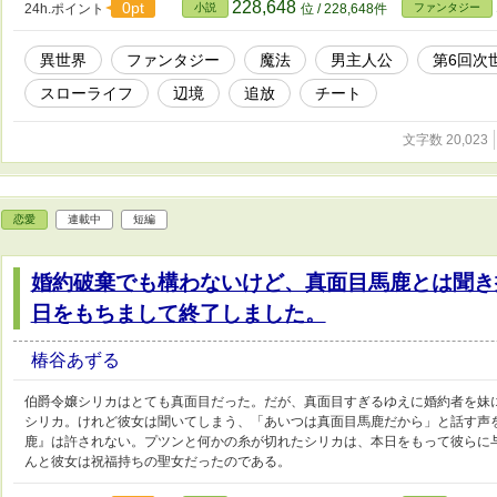
228,648
0pt
24h.ポイント
小説
位 / 228,648件
ファンタジー
異世界
ファンタジー
魔法
男主人公
第6回次
スローライフ
辺境
追放
チート
文字数 20,023
恋愛
連載中
短編
婚約破棄でも構わないけど、真面目馬鹿とは聞き
日をもちまして終了しました。
椿谷あずる
伯爵令嬢シリカはとても真面目だった。だが、真面目すぎるゆえに婚約者を妹
シリカ。けれど彼女は聞いてしまう、「あいつは真面目馬鹿だから」と話す声
鹿』は許されない。プツンと何かの糸が切れたシリカは、本日をもって彼らに
んと彼女は祝福持ちの聖女だったのである。