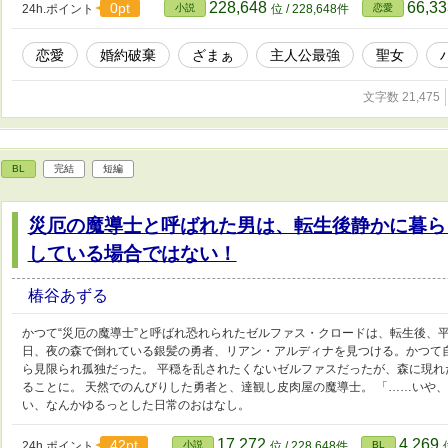
228,648
66,3
0pt
24h.ポイント
小説
位 / 228,648件
恋愛
恋愛
婚約破棄
ざまぁ
主人公最強
聖女
文字数 21,475
BL
完結
短編
災厄の魔導士と呼ばれた男は、転生後静かに暮ら
している場合ではない！
椿谷あずる
かつて“災厄の魔導士”と呼ばれ恐れられたゼルファス・クロードは、転生後、
日、夜の森で倒れている銀髪の勇者、リアン・アルディナを見つける。かつて
ら見限られ孤独だった。 平穏を乱されたくないゼルファスだったが、森に現
ることに。 天然でのんびりした勇者と、達観し皮肉屋の魔導士。 「……いや
い、なんかゆるっとした日常のおはなし。
17,272
4,269
42pt
24h.ポイント
小説
位 / 228,648件
BL