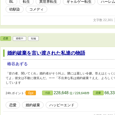
BL
転生
異世界転生
ギャルゲー転生
ハーレ
幼馴染
コメディ
文字数 22,301
恋愛
連載中
短編
婚約破棄を言い渡された私達の物語
椿谷あずる
「皆の者、聞いてくれ」婚約者がそう叫ぶ。隣には麗しい令嬢。答えはとっく
てよ」彼女は不敵に微笑んだ。ーー「不出来な私は婚約破棄？ええ、よろしく
しています
228,648
66,3
0pt
24h.ポイント
小説
位 / 228,648件
恋愛
恋愛
婚約破棄
ハッピーエンド