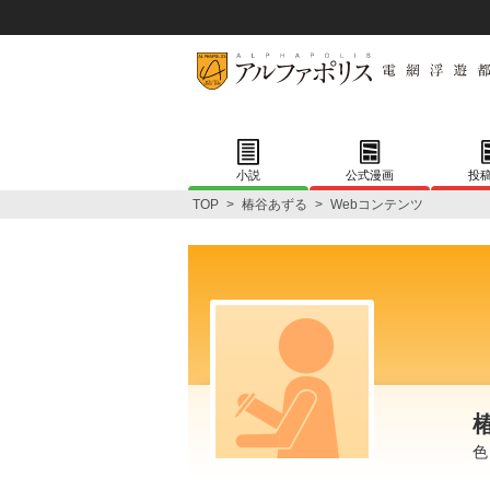
小説
公式漫画
投
TOP
>
椿谷あずる
>
Webコンテンツ
色