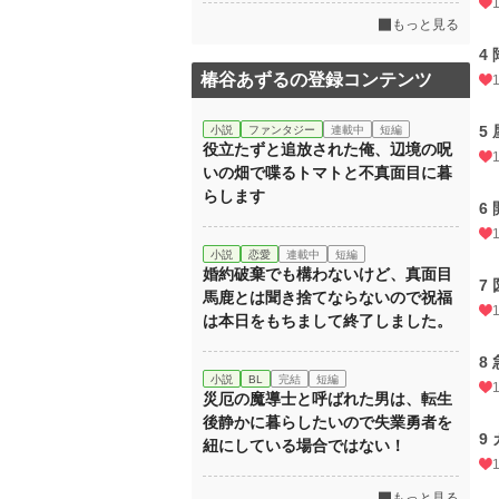
もっと見る
4
椿谷あずるの登録コンテンツ
5
小説
ファンタジー
連載中
短編
役立たずと追放された俺、辺境の呪
いの畑で喋るトマトと不真面目に暮
らします
6
小説
恋愛
連載中
短編
婚約破棄でも構わないけど、真面目
7
馬鹿とは聞き捨てならないので祝福
は本日をもちまして終了しました。
8
小説
BL
完結
短編
災厄の魔導士と呼ばれた男は、転生
後静かに暮らしたいので失業勇者を
9
紐にしている場合ではない！
もっと見る