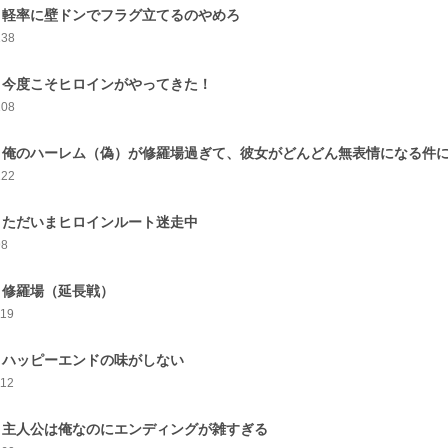
0 軽率に壁ドンでフラグ立てるのやめろ
138
1 今度こそヒロインがやってきた！
108
2 俺のハーレム（偽）が修羅場過ぎて、彼女がどんどん無表情になる件
122
3 ただいまヒロインルート迷走中
98
4 修羅場（延長戦）
119
5 ハッピーエンドの味がしない
112
6 主人公は俺なのにエンディングが雑すぎる