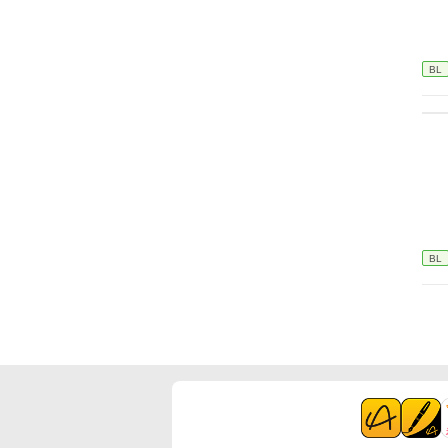
BL
BL