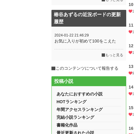
1
椿谷あずるの近況ボードの更新
履歴
1
2024-01-22 21:46:29
お気に入りが初めて100をこえた
1
もっと見る
1
このコンテンツについて報告する
投稿小説
1
あなたにおすすめの小説
HOTランキング
1
年間アクセスランキング
完結小説ランキング
書籍化作品
1
最近更新された小説