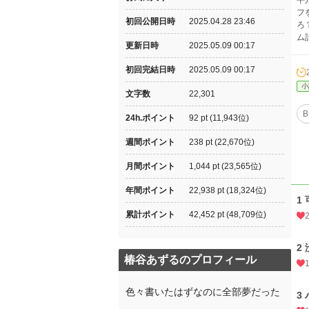
平
フ
初回公開日時
2025.04.28 23:46
ろ
ム
更新日時
2025.05.09 00:17
初回完結日時
2025.05.09 00:17
小
文字数
22,301
B
24h.ポイント
92 pt (11,943位)
週間ポイント
238 pt (22,670位)
月間ポイント
1,044 pt (23,565位)
年間ポイント
22,938 pt (18,324位)
1
累計ポイント
42,452 pt (48,709位)
2
椿谷あずるのプロフィール
色々書いたはずなのに全部夢だった
3