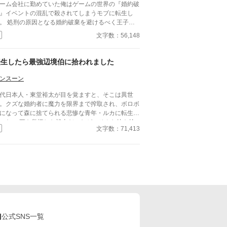
ーム会社に勤めていた俺はゲームの世界の『婚約破
』イベントの混乱で殺されてしまうモブに転生し
。 処刑の原因となる婚約破棄を避けるべく王子に
して接近。 なんか数ヶ月おきに繰り返される
文字数：56,148
恋人や出会いのためのお祭り」をできる限り第二皇
と過ごし、 婚約破棄の原因となる主人公と出会う
っかけを徹底的に排除する。 最近では監視をつけ
​転生したら最強辺境伯に拾われました
までもなくいつも一緒にいたいと言い出すようにな
た・・・ やんごとなき血筋のハンサムな王子様を
ンスーン
女たちから遠ざけ男の俺とばかり過ごすように 仕
代日本人・東堂裕太が目を覚ますと、そこは異世
けるのはちょっと申し訳ない気もしたが、俺の運命
。クズな婚約者に魔力を限界まで搾取され、ボロボ
めだ。仕方あるまい。 クレバーな立ち振る舞い
になって森に捨てられる悲惨な青年・ルカに転生し
より、俺の死亡フラグは完全に回避された・・・
いた。 ​死を覚悟した裕太だったが、そんな彼を拾
思ったら、婚約の儀の当日、「私には思い人がいる
文字数：71,413
上げたのは、帝国最強の武力を誇り「氷の死神」と
です」 と言いやがる！一体誰だ！？ その日の夜、
れられる辺境伯・ラーク。
はゲームの告白イベントがある薔薇園に呼び出され
ーーーーーーー この作品は以前投稿した
転生悪役モブは溺愛されんで良いので死にたくな
！」に 加筆修正を加えたものです。 リュシアンの
生前の設定や主人公二人の出会いのシーンを追加
、 あまり描けていなかったキャラクターのシーン
加しています。 展開が少し変わっていますので
しい小説として投稿しています。 続編出ました 転
悪役令嬢は溺愛されんでいいので推しカプを見守り
公式SNS一覧
！ https://www.alphapolis.co.jp/novel/68711024