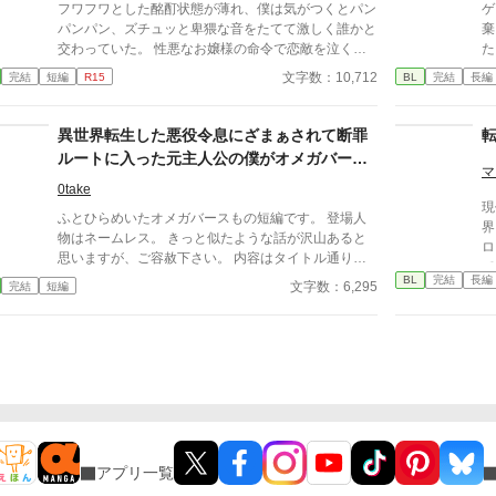
フワフワとした酩酊状態が薄れ、僕は気がつくとパン
ゲ
パンパン、ズチュッと卑猥な音をたてて激しく誰かと
棄
交わっていた。 性悪なお嬢様の命令で恋敵を泣く泣
た
く殺りに行ったら逆にヤラれちゃった、ちょっとアホ
友人と
文字数：10,712
完結
短編
R15
BL
完結
長編
な子の話です。 （ムーンライトノベルにも掲載して
「
います）
子
き
異世界転生した悪役令息にざまぁされて断罪
る
ルートに入った元主人公の僕がオメガバース
っ
マ
ＢＬゲームの世界から逃げるまで
淑
0take
現
向
ふとひらめいたオメガバースもの短編です。 登場人
界
のた
物はネームレス。 きっと似たような話が沢山あると
ロ
に
思いますが、ご容赦下さい。 内容はタイトル通りで
て
と
す。 ※2025/08/04追記 お気に入りやしおり、イイね
BL
完結
長編
い
文字数：6,295
完結
短編
の
やエールをありがとうございます！ 嬉しいです！
恐
俺
て・・・ ー
「
い
転
し
を追
新
生
アプリ一覧
たい