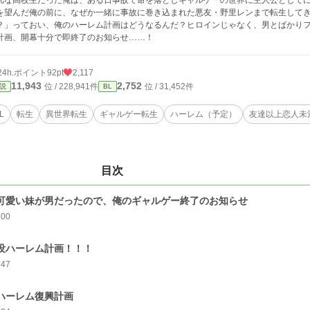
凡な高校生だった俺は、ある日事故で命を落としギャルゲーの世界に主人公として
を望んだ俺の前に、なぜか一緒に事故に巻き込まれた悪友・野里レンまで転生して
？」っておい、俺のハーレム計画はどうなるんだ？ヒロインじゃなく、男とばかり
計画、開幕十分で即終了のお知らせ……！
24h.ポイント
92pt
2,117
11,943
2,752
位 / 228,941件
位 / 31,452件
説
BL
L
転生
異世界転生
ギャルゲー転生
ハーレム（予定）
友達以上恋人未
目次
 可愛い妹が男だったので、俺のギャルゲー終了のお知らせ
200
 没ハーレム計画！！！
147
 ハーレム復興計画