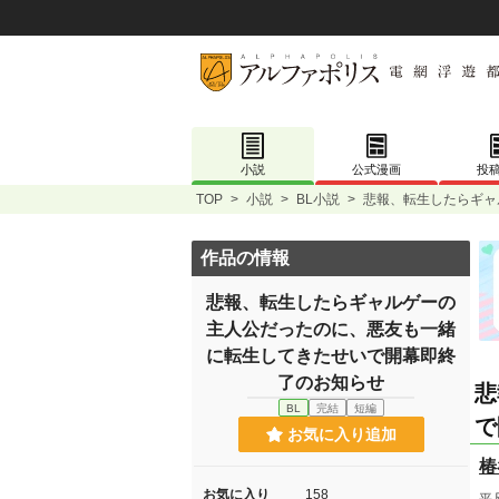
小説
公式漫画
投
TOP
>
小説
>
BL小説
>
悲報、転生したらギャ
作品の情報
悲報、転生したらギャルゲーの
主人公だったのに、悪友も一緒
に転生してきたせいで開幕即終
了のお知らせ
悲
BL
完結
短編
で
お気に入り追加
椿
お気に入り
158