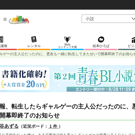
Web
稿漫画
レンタル
絵本ひろば
ビジ
コンテンツ大賞
ルゲーの主人公だったのに、悪友も一緒に転生してきたせいで開幕即終了のお知ら
報、転生したらギャルゲーの主人公だったのに、
開幕即終了のお知らせ
谷あずる
（近況ボード：
1 件
）