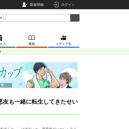
新規登録
ログイン
ネス
書籍
メディア化
せ
悪友も一緒に転生してきたせい