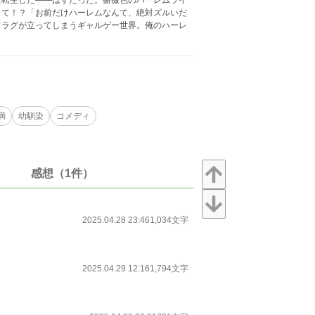
に転生した――はずだった。薔薇色のハーレムライ
きて！？「お前だけハーレムなんて、絶対ズルいだ
フラグが立ってしまうギャルゲー世界。俺のハーレ
満
幼馴染
コメディ
感想（1件）
2025.04.28 23:46
1,034文字
2025.04.29 12:16
1,794文字