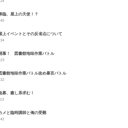
124
 降臨、屋上の天使！？
145
 屋上イベントとその反省点について
134
 開幕！ 図書館地味作業バトル
123
 図書館地味作業バトル改め暴言バトル
132
 急募、癒し系求む！
113
 カメと臨時講師と俺の受難
142