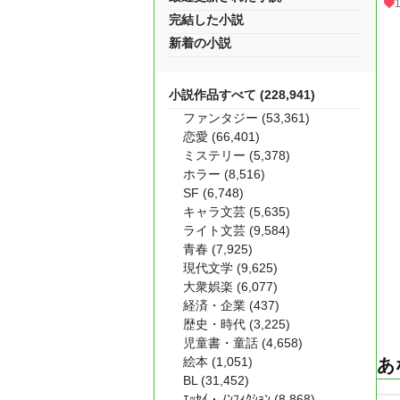
完結した小説
新着の小説
小説作品すべて (228,941)
ファンタジー (53,361)
恋愛 (66,401)
ミステリー (5,378)
ホラー (8,516)
SF (6,748)
キャラ文芸 (5,635)
ライト文芸 (9,584)
青春 (7,925)
現代文学 (9,625)
大衆娯楽 (6,077)
経済・企業 (437)
歴史・時代 (3,225)
児童書・童話 (4,658)
絵本 (1,051)
あ
BL (31,452)
ｴｯｾｲ・ﾉﾝﾌｨｸｼｮﾝ (8,868)