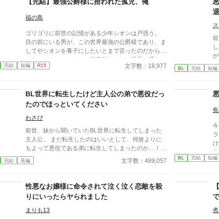
【完結】最強公爵様に拾われた孤児、俺
福の島
ス
ゴリゴリに前世の記憶がある少年シオンは戸惑う。
前
目の前にいる男が、この世界最強の公爵様であり、ま
し
してやシオンを養子にしたいとまで言ったのだから。
が
でも…まぁ…いっか…ご飯美味しいし、風呂は暖か
う
文字数：18,977
完結
短編
R15
い… ……あれ…？ …やばい…俺めちゃくちゃ公爵様
BL
完結
短編
を
が好きだ… 前置きが長いですがすぐくっつくのでシ
動
リアスのシの字もありません。 1万2000字前後で
に
BL世界に転生したけど主人公の弟で悪役だっ
す。 攻めのキャラがブレるし若干変態です。 無表情
系クール最強公爵様×のんき転生主人公(無自覚美形)
たのでほっといてください
焦
おまけ完結済み
わさび
今
前世、妹から聞いていたBL世界に転生してしまった
ラ
主人公。 まだ転生したのはいいとして、何故よりに
け
もよって悪役である弟に転生してしまったのか…！？
ラ
悪役の弟が抱えていたであろう嫉妬に抗いつつ転生生
BL
完結
短編
文字数：489,057
完結
長編
活を過ごす物語。
性悪なお嬢様に命令されて泣く泣く恋敵を殺
りにいったらヤられました
まりも13
煮