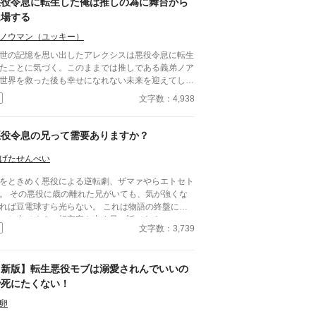
悪役令息に転生した俺は推しの為に舞台から
退場する
ノウマン（ユッキー）
世の記憶を思い出したアレクシスは悪役令息に転生
たことに気づく。このままでは推しである義弟ノア
世界を救った後も幸せになれない未来を迎えてしま
。それを回避する為に、俺は舞台から退場すること
文字数：4,938
選んだ。全てを燃やし尽くす事で。 そんな俺の行
によってノアが俺に執着することになるとも知らず
。
悪役令息の兄って需要ありますか？
げたせんべい
をときめく悪役による逆転劇、ザマァやらエトセト
。 その悪役に歳の離れた兄がいても、気が強くな
れば豆電球すら光らない。 これは物語の終盤にチ
ッと出てくる、折衷案を出す兄の話である。
文字数：3,739
【新版】転生悪役モブは溺愛されんでいいの
で死にたくない！
卵