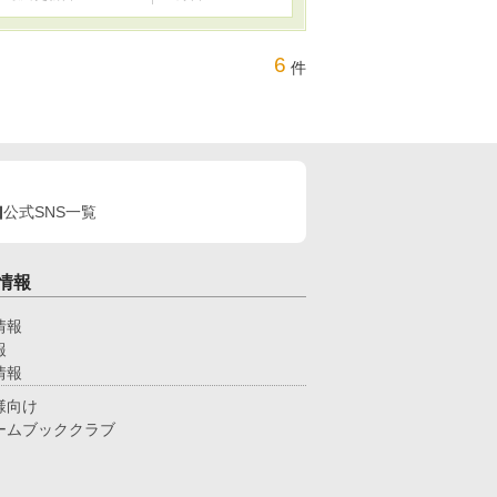
6
件
公式SNS一覧
情報
情報
報
情報
様向け
ームブッククラブ