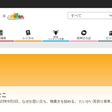
Web
稿漫画
レンタル
絵本ひろば
ビジ
コンテンツ大賞
なこ
023年9月2日。なぜか思い立ち、物書きを始める。 たいがい見切り発車