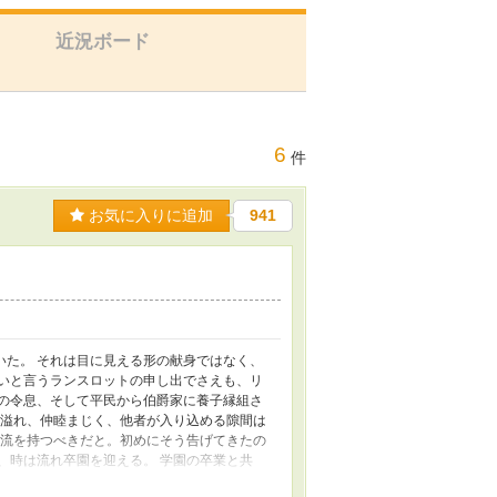
近況ボード
6
件
お気に入りに追加
941
いた。 それは目に見える形の献身ではなく、
たいと言うランスロットの申し出でさえも、リ
系の令息、そして平民から伯爵家に養子縁組さ
に溢れ、仲睦まじく、他者が入り込める隙間は
交流を持つべきだと。初めにそう告げてきたの
、時は流れ卒園を迎える。 学園の卒業と共
。 卒業の式典が終わり、学生たちが初めて迎