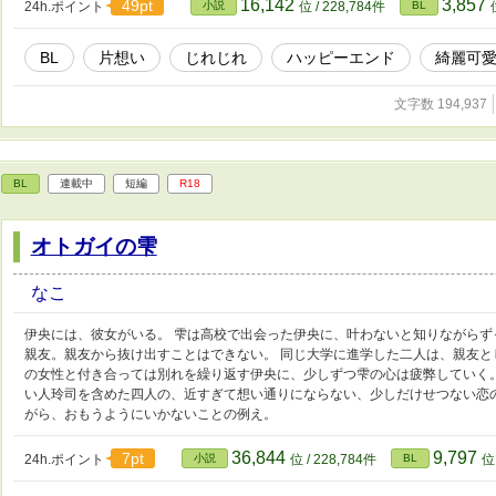
16,142
3,857
49pt
24h.ポイント
小説
位 / 228,784件
BL
BL
片想い
じれじれ
ハッピーエンド
綺麗可
文字数 194,937
BL
連載中
短編
R18
オトガイの雫
なこ
伊央には、彼女がいる。 雫は高校で出会った伊央に、叶わないと知りながら
親友。親友から抜け出すことはできない。 同じ大学に進学した二人は、親友と
の女性と付き合っては別れを繰り返す伊央に、少しずつ雫の心は疲弊していく
い人玲司を含めた四人の、近すぎて想い通りにならない、少しだけせつない恋
がら、おもうようにいかないことの例え。
36,844
9,797
7pt
24h.ポイント
小説
位 / 228,784件
BL
位 