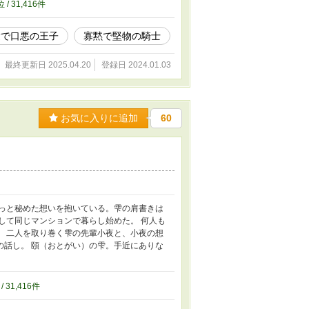
位 / 31,416件
愛で口悪の王子
寡黙で堅物の騎士
最終更新日 2025.04.20
登録日 2024.01.03
お気に入りに追加
60
ずっと秘めた想いを抱いている。雫の肩書きは
して同じマンションで暮らし始めた。 何人も
。 二人を取り巻く雫の先輩小夜と、小夜の想
の話し。 頤（おとがい）の雫。手近にありな
/ 31,416件