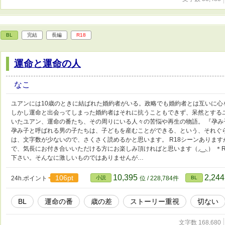
BL
完結
長編
R18
運命と運命の人
なこ
ユアンには10歳のときに結ばれた婚約者がいる。政略でも婚約者とは互いに心
しかし運命と出会ってしまった婚約者はそれに抗うこともできず、呆然とする
いたユアン、運命の番たち、その周りにいる人々の苦悩や再生の物語。 『孕
孕み子と呼ばれる男の子たちは、子どもを産むことができる、という、それぐら
は、文字数が少ないので、さくさく読めるかと思います。 R18シーンあります
で、気長にお付き合いいただける方にお楽しみ頂ければと思います（◞‿◟） ＊
下さい。そんなに激しいものではありませんが…
10,395
2,24
106pt
24h.ポイント
小説
位 / 228,784件
BL
BL
運命の番
歳の差
ストーリー重視
切ない
文字数 168,680