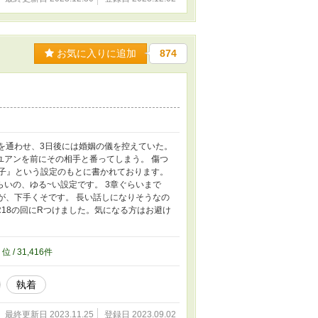
お気に入りに追加
874
を通わせ、3日後には婚姻の儀を控えていた。
ユアンを前にその相手と番ってしまう。 傷つ
み子』という設定のもとに書かれております。
いの、ゆる~い設定です。 3章ぐらいまで
が、下手くそです。 長い話しになりそうなの
R18の回にRつけました。気になる方はお避け
4
位 / 31,416件
執着
最終更新日 2023.11.25
登録日 2023.09.02