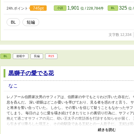
える公式な社交の場、卒業生やその親族達が集う中、リュシエルは誰にもエス
対峙していた。 「リュシエル、其方との婚約解消を陛下も公爵家も、既に了承
1,901
325
745pt
24h.ポイント
小説
位 / 228,784件
BL
位 
一度も毅然とした態度を崩すことのなかったリュシエルは、信じられないと膝
た。 全3話 他の連載途絶えている方も、ぼちぼち書き始める予定です 書くこ
BL
短編
いたので、矛盾とか色々スルーして頂けるとありがたいです
文字数 12,334
BL
連載中
長編
R15
黒獅子の愛でる花
なこ
レノアール伯爵家次男のサフィアは、伯爵家の中でもとりわけ浮いた存在だ。
息を呑んだ。 深い碧眼はどこか憂いを帯びており、見る者を惑わすと言う。 
と将来を誓い合っていた。 しかし、その誓いを信じて疑うこともなかったサ
てしまう。 毎日のように愛を囁き続けてきたリヒトの裏切り行為に、サフィ
抱えて過ごすサフィアの元に、幼い王太子の世話係を打診する知らせが届く。
ら引きずり降ろした現王と、その幼馴染である王妃との一人息子だ。 王妃は現
獅子の王、王妃の住まう王城で、サフィアはこれまで知ることのなかった様々