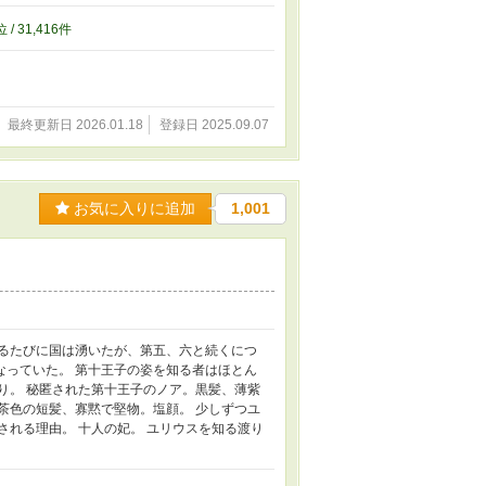
通わせていくが…
位 / 31,416件
最終更新日 2026.01.18
登録日 2025.09.07
お気に入りに追加
1,001
れるたびに国は湧いたが、第五、六と続くにつ
なっていた。 第十王子の姿を知る者はほとん
り。 秘匿された第十王子のノア。黒髪、薄紫
茶色の短髪、寡黙で堅物。塩顔。 少しずつユ
される理由。 十人の妃。 ユリウスを知る渡り