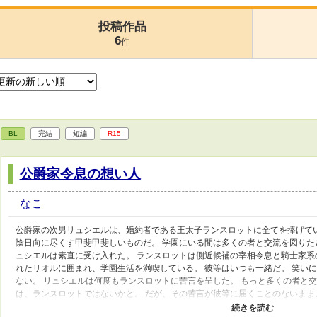
投稿作品
6
件
BL
完結
短編
R15
公爵家令息の想い人
なこ
公爵家の次男リュシエルは、婚約者である王太子ランスロットに全てを捧げて
陰日向に尽くす甲斐甲斐しいものだ。 学園にいる間は多くの者と交流を図り
ュシエルは素直に受け入れた。 ランスロットは側近候補の宰相令息と騎士家
れたリオルに囲まれ、学園生活を満喫している。 彼等はいつも一緒だ。 笑い
ない。 リュシエルは何度もランスロットに苦言を呈した。 もっと多くの者と
は、ランスロットではないかと。 だが、その苦言が彼等に届くことのないまま
に、リュシエルは本格的に王宮へと入り、間も無く婚姻がなされる予定だった