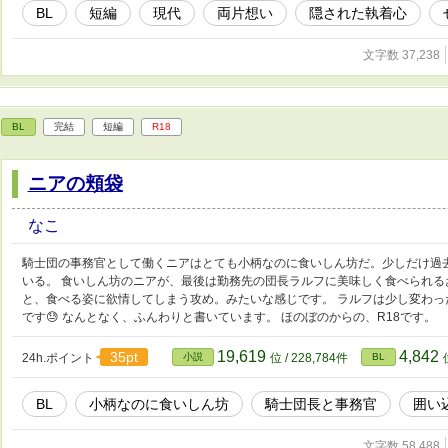
BL
短編
現代
両片想い
隠された執着心
文字数 37,238
BL
完結
短編
R18
ニアの頬袋
なこ
騎士団の事務官として働くニアはとても小柄なのに食いしん坊だ。少しだけ過
いる。 食いしん坊のニアが、最後は勤務先の団長ラルフに美味しく食べられる
と、食べる姿に欲情してしまう攻め。みたいな感じです。 ラルフは少し変わっ
です😓 なんとなく、ふんわりと書いています。 ほのぼのからの、R18です。
19,619
4,842
35pt
24h.ポイント
小説
位 / 228,784件
BL
BL
小柄なのに食いしん坊
騎士団長と事務官
囲い
文字数 58,488