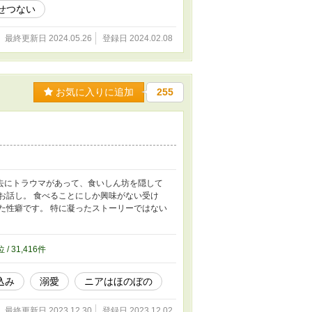
せつない
最終更新日 2024.05.26
登録日 2024.02.08
お気に入りに追加
255
去にトラウマがあって、食いしん坊を隠して
お話し。 食べることにしか興味がない受け
た性癖です。 特に凝ったストーリーではない
位 / 31,416件
込み
溺愛
ニアはほのぼの
最終更新日 2023.12.30
登録日 2023.12.02