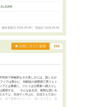
コートされることなく、一人ポツンと彼等と
済みだ。」 ランスロットの言葉に、これまで
/ 31,416件
から崩れ落ちた。 思い付きで書き上げまし
とに億劫になり、リハビリ的に思いつくまま書
最終更新日 2026.05.06
登録日 2026.05.06
お気に入りに追加
254
 中性的で神秘的なその美しさには、誰しもが
サフィアは密かに、幼馴染の侯爵家三男リヒト
フィアとは裏腹に、リヒトは公爵家へ婿入りし
アは困惑する。 そんなある日、複雑な想いを
 王太子は、黒獅子と呼ばれ、前国王を王座か
在、病で療養中だという。 幼い王太子と、黒
な感情と直面する。 サフィアと黒獅子の王ラ