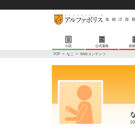
小説
公式漫画
投
TOP
>
なこ
>
Webコンテンツ
2