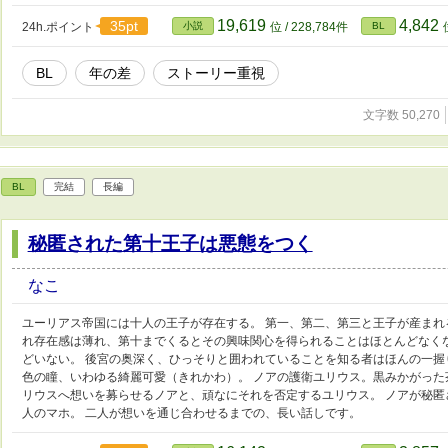
イは、二人を取り巻く愛憎の渦に巻き込まれながらも、密かにゆっくりと心を
19,619
4,842
35pt
24h.ポイント
小説
位 / 228,784件
BL
BL
年の差
ストーリー重視
文字数 50,270
BL
完結
長編
秘匿された第十王子は悪態をつく
なこ
ユーリアス帝国には十人の王子が存在する。 第一、第二、第三と王子が産ま
れ存在感は薄れ、第十までくるとその興味関心を得られることはほとんどなく
どいない。 後宮の奥深く、ひっそりと囲われていることを知る者はほんの一握
色の瞳、いわゆる綺麗可愛（きれかわ）。 ノアの護衛ユリウス。黒みかがった
リウスへ想いを募らせるノアと、頑なにそれを否定するユリウス。 ノアが秘匿
人のマホ。 二人が想いを通じ合わせるまでの、長い話しです。