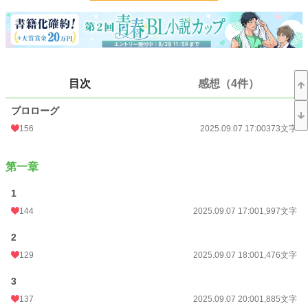
毎日のように愛を囁き続けてきたリヒトの裏切り行為に、サフィアは困惑する。
そんなある日、複雑な想いを抱えて過ごすサフィアの元に、幼い王太子の世話係
を打診する知らせが届く。
王太子は、黒獅子と呼ばれ、前国王を王座から引きずり降ろした現王と、その幼
目次
感想（4件）
馴染である王妃との一人息子だ。
プロローグ
王妃は現在、病で療養中だという。
156
2025.09.07 17:00
373文字
幼い王太子と、黒獅子の王、王妃の住まう王城で、サフィアはこれまで知ること
のなかった様々な感情と直面する。
第一章
サフィアと黒獅子の王ライは、二人を取り巻く愛憎の渦に巻き込まれながらも、
密かにゆっくりと心を通わせていくが…
1
144
2025.09.07 17:00
1,997文字
2
129
2025.09.07 18:00
1,476文字
3
137
2025.09.07 20:00
1,885文字