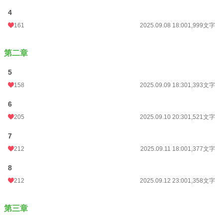
4
161
2025.09.08 18:00
1,999文字
第二章
5
158
2025.09.09 18:30
1,393文字
6
小説
18,345 位 / 228,882 件
205
2025.09.10 20:30
1,521文字
BL
4,649 位 / 31,447 件
7
212
2025.09.11 18:00
1,377文字
お気に入り
254
24h.ポイント
42 pt
8
212
2025.09.12 23:00
1,358文字
文字数
50,270
更新日時
2026.01.18 22:47
第三章
初回公開日時
2025.09.07 17:00