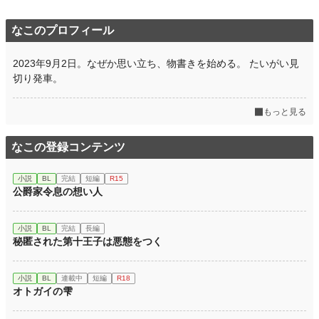
なこのプロフィール
2023年9月2日。なぜか思い立ち、物書きを始める。 たいがい見
切り発車。
もっと見る
なこの登録コンテンツ
小説
BL
完結
短編
R15
公爵家令息の想い人
小説
BL
完結
長編
秘匿された第十王子は悪態をつく
小説
BL
連載中
短編
R18
オトガイの雫