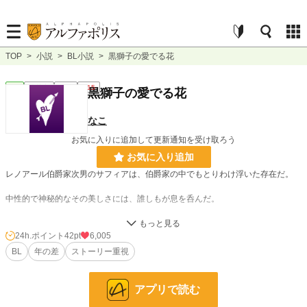
TOP
>
小説
>
BL小説
>
黒獅子の愛でる花
BL
連載中
長編
R15
黒獅子の愛でる花
なこ
お気に入りに追加して更新通知を受け取ろう
お気に入り追加
レノアール伯爵家次男のサフィアは、伯爵家の中でもとりわけ浮いた存在だ。
中性的で神秘的なその美しさには、誰しもが息を呑んだ。
深い碧眼はどこか憂いを帯びており、見る者を惑わすと言う。
24h.ポイント
42pt
6,005
サフィアは密かに、幼馴染の侯爵家三男リヒトと将来を誓い合っていた。
BL
年の差
ストーリー重視
しかし、その誓いを信じて疑うこともなかったサフィアとは裏腹に、リヒトは公
爵家へ婿入りしてしまう。
アプリで読む