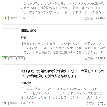
見があるルロ国にとって、フィリはさらに肩身の狭い思いをす
幼なじみで恋人のつむぎと渉は互いにオメガ・アルファの親公認
る。 ファルーハ王国は砂漠地帯にある王国であり、雪国であるル
のカップルだ。 順調な交際も六年目――最近の渉はデートもしな
ロ国とは真逆だ。縁談などフィリ信じず、ついにそのときが来た
いし、手もつながなくなった。 「もう、おればっかりが好きなん
と諦めの境地に至った。 情報がほとんどないファルーハ王国へ向
やろか？」 馴ればっかりの関係に、寂しさを覚えるつむぎ。 その
文字数：97,828
BL
連載中
長編
R15
かうと、国を上げて祝福する民衆に触れ、処刑場へ向かうものだ
うえ、渉は二人の通う高校にやってきた美貌の転校生・沙也にか
とばかり思っていたフィリは困惑する。 狼狽するフィリの元へ現
まってばかりで。他のオメガには、優しく甘く接する恋人にもや
れたのは、浅黒い肌と黒髪、サファイア色の瞳を持つヴァシリス
もやしてしまう。 嫉妬をしても、「友達なんやから面倒なことい
傾国の喪失
だった。彼はまだ成人にはあと二年早い子供であり、未成年と婚
うなって」と笑われ、遂にはお泊りまでしたと聞き…… 「そっち
姻の儀を行うのかと不意を突かれた。 縁談の持ち込みから婚儀ま
零壱
がその気なら、もういい！」 堪忍袋の緒が切れたつむぎは、別れ
でが早く、しかも相手は未成年。そこには第二王子であるジャミ
を切り出す。すると、渉は意外な反応を……？ 倦怠期を乗り越え
【再掲です、たぶん】 ※前半かわいそうなので、苦手な方はスル
ルの思惑が隠されていて──。
て、もう一度恋をする。幼なじみオメガバースBLです♡
ーしてください。 あとファンタジーです、これ。 現代日本じゃな
いです。 不幸な事故で、過去の記憶をすべて失ったラティ。 けれ
ど今の彼は不幸ではない。 大好きな養父のネイヴァンと共に、穏
文字数：17,562
BL
完結
短編
やかな日々を過ごしている。 自分のルーツを探す旅に出ること
も、失われた記憶や傷を取り戻そうとすることもない。 何もわか
らなくても、それでいい。 これは、忘れたまま生きることを選ん
大好きだった婚約者が記憶喪失になって冷遇してくるの
だ少年の、小さな恋と優しい日常の物語。 他サイトにも掲載して
で、婚約解消して別の人と結婚します
おります。
Kanade
「シャル、大きくなったら、おれのおよめさんになってくれ
る？」 「およめしゃん？」 「うん。おれ、シャルが大好きだか
ら。大人になったら、けっこんしてください」 「うん！ シャル
もリュシーしゃま、だいしゅき！ およめしゃん、なる！」 ✩
文字数：9,721
BL
連載中
長編
R15
✩ ✩ 幼き日に交わした『約束』。二人が正式に婚約したの