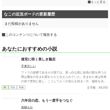
もっと見る
なこの近況ボードの更新履歴
まだ投稿がありません
このコンテンツについて報告する
あなたにおすすめの小説
後宮に咲く美しき寵后
不来方しい
フィリの故郷であるルロ国では、真っ白な肌に金色の髪を持つ人
間は魔女の生まれ変わりだと伝えられていた。生まれた者は民衆
の前で焚刑に処し、こうして人々の安心を得る一方、犠牲を当た
り前のように受け入れている国だった。 フィリもまた雪のような
文字数：99,055
BL
完結
長編
肌と金髪を持って生まれ、来るべきときに備え、地下の部屋で閉
じ込められて生活をしていた。第四王子として生まれても、処刑
への道は免れられなかった。 そんなフィリの元に、縁談の話が舞
六年目の恋、もう一度手をつなぐ
い込んでくる。 縁談の相手はファルーハ王国の第三王子であるヴ
高穂もか
ァシリス。顔も名前も知らない王子との結婚の話は、同性婚に偏