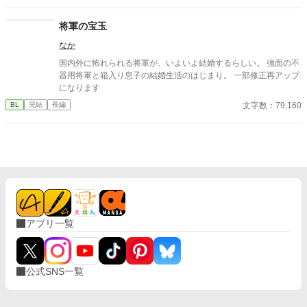
は、シャーロットが十二歳、リュシオンが十七歳のとき。 それ
から三年。リュシオンが事故により記憶喪失になったことで、全
将軍の宝玉
てが狂っていく――。 ――――――――――― ✻男しかいな
なか
い、αとΩしかいない世界観なので、女性やβといった概念は出て
きません。 ✻独自設定の異世界オメガバースです。 ✻4話までは
国内外に怖れられる将軍が、いよいよ結婚するらしい。 強面の不
毎日更新。その後は週3話の更新を目指します。執筆しながらの
器用将軍と箱入り息子の結婚生活のはじまり。 一部修正再アップ
更新、遅筆なのでゆっくりペースにはなりますが、完結は保証い
になります
たします。 ☆8/7 15時更新 HOT女性向けランキング42位！ あ
文字数：79,160
BL
完結
長編
りがとうございます😊
アプリ一覧
公式SNS一覧