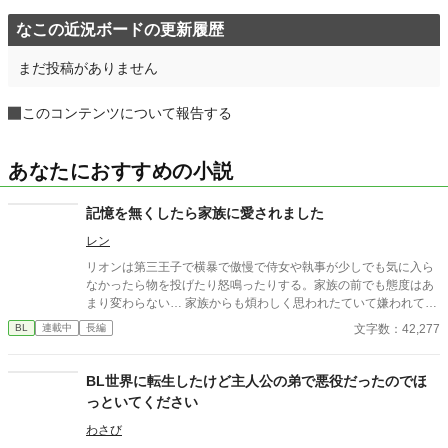
なこの近況ボードの更新履歴
まだ投稿がありません
このコンテンツについて報告する
あなたにおすすめの小説
記憶を無くしたら家族に愛されました
レン
リオンは第三王子で横暴で傲慢で侍女や執事が少しでも気に入ら
なかったら物を投げたり怒鳴ったりする。家族の前でも態度はあ
まり変わらない… 家族からも煩わしく思われたていて嫌われてい
た… そんなある日階段から落ちて意識をなくした…数日後目を覚
文字数：42,277
BL
連載中
長編
ましたらリオンの様子がいつもと違くて…
BL世界に転生したけど主人公の弟で悪役だったのでほ
っといてください
わさび