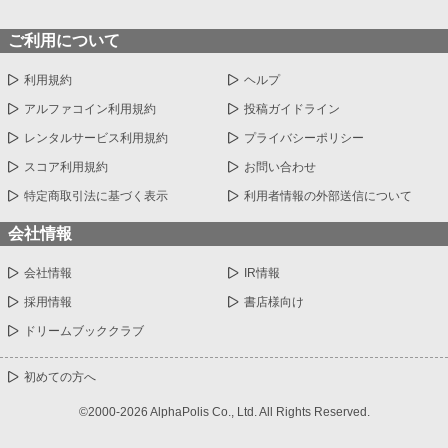
様にも会うことになってしまう。何なんだ……僕はここが気に入
っているし、のんびり暮らしたいだけなんです！ 僕に構ってな
ご利用について
いで諦めてください！ ＊残酷な描写があり、攻め（宰相）が受け
以外に非道なことをしたりしますが、受けには優しいです。
利用規約
ヘルプ
アルファコイン利用規約
投稿ガイドライン
レンタルサービス利用規約
プライバシーポリシー
スコア利用規約
お問い合わせ
特定商取引法に基づく表示
利用者情報の外部送信について
会社情報
会社情報
IR情報
採用情報
書店様向け
ドリームブッククラブ
初めての方へ
©2000-2026 AlphaPolis Co., Ltd. All Rights Reserved.