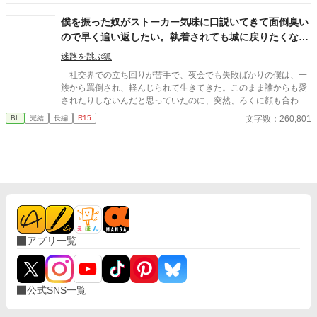
僕を振った奴がストーカー気味に口説いてきて面倒臭い
ので早く追い返したい。執着されても城に戻りたくなん
てないんです！
迷路を跳ぶ狐
社交界での立ち回りが苦手で、夜会でも失敗ばかりの僕は、一
族から罵倒され、軽んじられて生きてきた。このまま誰からも愛
されたりしないんだと思っていたのに、突然、ろくに顔も合わせ
てくれない公爵家の宰相様と婚約することになってしまう。 だ
文字数：260,801
BL
完結
長編
R15
けど、婚約なんて名ばかりで、会話を交わすことはなく、同じ王
城にいるはずなのに、顔も合わせない。 それでも、公爵家の役
に立ちたくて頑張ったつもりだった。夜遅くまで魔法のことを学
び、必要な魔法も身につけ、正式に婚約が発表される日を楽しみ
にしていた。 けれど、ある日僕は、公爵家と王家を害そうとし
ているのではないかと疑われてしまう。 否定しても誰も聞いて
くれない。それが原因で婚約するという話もなくなり、僕は幽閉
されることが決まる。 ほとんど話したことすらない、僕の婚約
者になるはずだった宰相様は、これまでどおり、ろくに言葉も交
アプリ一覧
わさないまま、「婚約は考え直すことになった」とだけ告げて去
って行った。 寂しいと言えば寂しかった。彼に相応しくなりた
くて、頑張ってきたつもりだったから。だけど、仕方ないん
だ…… 全てを諦めて、王都からは遠い、幽閉の砦に連れてこら
公式SNS一覧
れた僕は、そこで新たな生活を始める。食事を用意したり、荒れ
果てた砦を修復したりして、結構楽しく暮らせていると思ってい
たのに、その後も貴族たちの争いに巻き込まれるし、何度も宰相