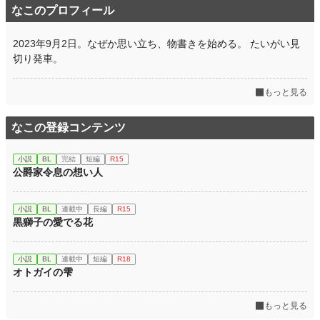
なこのプロフィール
2023年9月2日。なぜか思い立ち、物書きを始める。 たいがい見
切り発車。
もっと見る
なこの登録コンテンツ
小説
BL
完結
短編
R15
公爵家令息の想い人
小説
BL
連載中
長編
R15
黒獅子の愛でる花
小説
BL
連載中
短編
R18
オトガイの雫
もっと見る