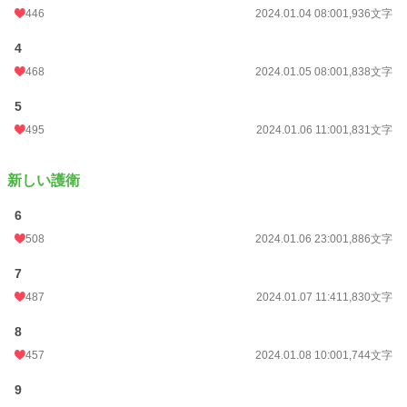
BL
2,974 位 / 31,415 件
446
2024.01.04 08:00
1,936文字
お気に入り
1,001
4
468
2024.01.05 08:00
1,838文字
24h.ポイント
71 pt
5
文字数
194,937
495
2024.01.06 11:00
1,831文字
更新日時
2025.04.20 14:19
初回公開日時
2024.01.03 12:00
新しい護衛
初回完結日時
2025.04.20 15:01
6
週間ポイント
1,170 pt (7,958 位)
508
2024.01.06 23:00
1,886文字
月間ポイント
5,799 pt (7,455 位)
7
487
2024.01.07 11:41
1,830文字
年間ポイント
129,612 pt (4,771 位)
累計ポイント
385,564 pt (12,744 位)
8
457
2024.01.08 10:00
1,744文字
9