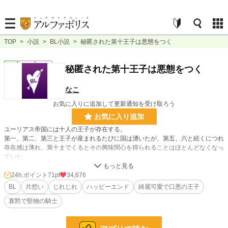
TOP
>
小説
>
BL小説
>
秘匿された第十王子は悪態をつく
BL
完結
長編
秘匿された第十王子は悪態をつく
なこ
お気に入りに追加して更新通知を受け取ろう
お気に入り追加
ユーリアス帝国には十人の王子が存在する。
第一、第二、第三と王子が産まれるたびに国は湧いたが、第五、六と続くにつれ
存在感は薄れ、第十までくるとその興味関心を得られることはほとんどなくなっ
ていた。
第十王子の姿を知る者はほとんどいない。
24h.ポイント
71pt
34,676
後宮の奥深く、ひっそりと囲われていることを知る者はほんの一握り。
BL
片想い
じれじれ
ハッピーエンド
綺麗可愛で口悪の王子
寡黙で堅物の騎士
秘匿された第十王子のノア。黒髪、薄紫色の瞳、いわゆる綺麗可愛（きれか
わ）。