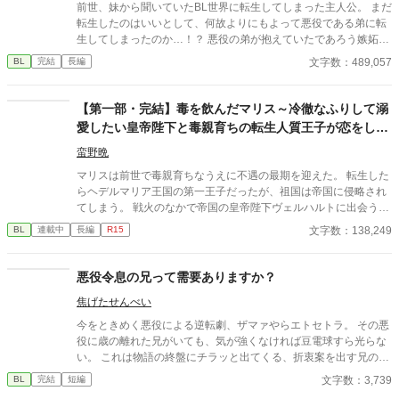
前世、妹から聞いていたBL世界に転生してしまった主人公。 まだ
転生したのはいいとして、何故よりにもよって悪役である弟に転
生してしまったのか…！？ 悪役の弟が抱えていたであろう嫉妬に
抗いつつ転生生活を過ごす物語。
文字数：489,057
BL
完結
長編
【第一部・完結】毒を飲んだマリス～冷徹なふりして溺
愛したい皇帝陛下と毒親育ちの転生人質王子が恋をした
～
蛮野晩
マリスは前世で毒親育ちなうえに不遇の最期を迎えた。 転生した
らヘデルマリア王国の第一王子だったが、祖国は帝国に侵略され
てしまう。 戦火のなかで帝国の皇帝陛下ヴェルハルトに出会う。
マリスは人質として帝国に赴いたが、そこで皇帝の弟（エヴァ
文字数：138,249
BL
連載中
長編
R15
ン・八歳）の世話役をすることになった。 皇帝ヴェルハルトは噂
どおりの冷徹な男でマリスは人質として不遇な扱いを受けたが、
――――じつは皇帝ヴェルハルトは戦火で出会ったマリスにすで
悪役令息の兄って需要ありますか？
にひと目惚れしていた！ しかもマリスが帝国に来てくれて内心大
焦げたせんべい
喜びだった！ ほんとうは溺愛したいが、溺愛しすぎはかっこよく
ない……。苦悩する皇帝ヴェルハルト。 皇帝陛下のラブコメと人
今をときめく悪役による逆転劇、ザマァやらエトセトラ。 その悪
質王子のシリアスがぶつかりあう。ラブコメvsシリアスのハッピ
役に歳の離れた兄がいても、気が強くなければ豆電球すら光らな
ーエンドです。
い。 これは物語の終盤にチラッと出てくる、折衷案を出す兄の話
である。
文字数：3,739
BL
完結
短編