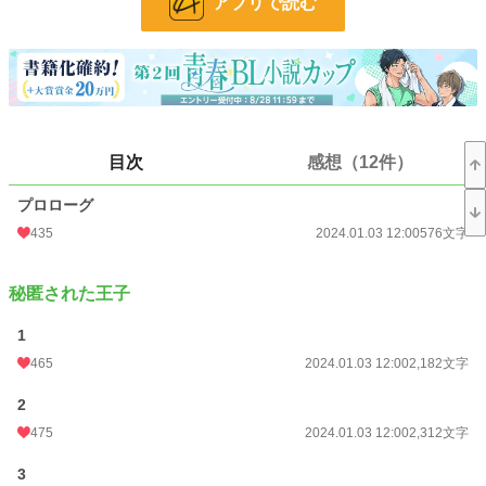
アプリで読む
ノアの護衛ユリウス。黒みかがった茶色の短髪、寡黙で堅物。塩顔。
少しずつユリウスへ想いを募らせるノアと、頑なにそれを否定するユリウス。
ノアが秘匿される理由。
十人の妃。
目次
感想（12件）
ユリウスを知る渡り人のマホ。
二人が想いを通じ合わせるまでの、長い話しです。
プロローグ
435
2024.01.03 12:00
576文字
秘匿された王子
1
465
2024.01.03 12:00
2,182文字
2
475
2024.01.03 12:00
2,312文字
小説
13,036 位 / 228,781 件
3