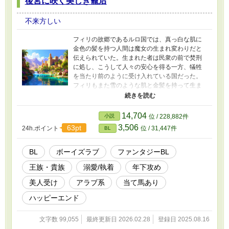
後宮に咲く美しき寵后
ャが運命の人だと証明しようとする。だがイー
リャは無理やり行った儀式に、頑なに心を開か
不来方しい
なくなってしまった。 「絶対に神託は降りてい
ない」と意地を張るイーリャに、ディミトリス
フィリの故郷であるルロ国では、真っ白な肌に
は仲を深めようとあの手この手を使う。 ふたり
金色の髪を持つ人間は魔女の生まれ変わりだと
の追いかけっこのような関係に、次第にイーリ
伝えられていた。生まれた者は民衆の前で焚刑
ャも心を開き始めて──。
に処し、こうして人々の安心を得る一方、犠牲
を当たり前のように受け入れている国だった。
フィリもまた雪のような肌と金髪を持って生ま
れ、来るべきときに備え、地下の部屋で閉じ込
められて生活をしていた。第四王子として生ま
れても、処刑への道は免れられなかった。 そん
14,704
小説
位 / 228,882件
なフィリの元に、縁談の話が舞い込んでくる。
3,506
63pt
24h.ポイント
位 / 31,447件
BL
縁談の相手はファルーハ王国の第三王子である
ヴァシリス。顔も名前も知らない王子との結婚
の話は、同性婚に偏見があるルロ国にとって、
BL
ボーイズラブ
ファンタジーBL
フィリはさらに肩身の狭い思いをする。 ファル
王族・貴族
溺愛/執着
年下攻め
ーハ王国は砂漠地帯にある王国であり、雪国で
あるルロ国とは真逆だ。縁談などフィリ信じ
美人受け
アラブ系
当て馬あり
ず、ついにそのときが来たと諦めの境地に至っ
た。 情報がほとんどないファルーハ王国へ向か
ハッピーエンド
うと、国を上げて祝福する民衆に触れ、処刑場
へ向かうものだとばかり思っていたフィリは困
文字数 99,055
最終更新日 2026.02.28
登録日 2025.08.16
惑する。 狼狽するフィリの元へ現れたのは、浅