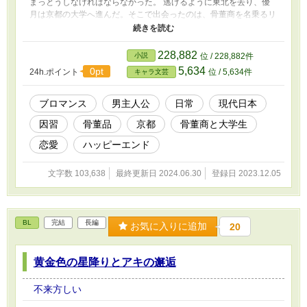
まっとうしなければならなかった。 逃げるように東北を去り、優
月は京都の大学へ進んだ。そこで出会ったのは、骨董商を名乗るリ
ュカだった。 異国の人でありながら日本語は完璧で、骨董の知識
も豊富。人当たりもよく、けれど自分の話はほとんどしないミステ
リアスな男だった。 リュカに誘われるまま骨董屋で働くことにな
228,882
小説
位 / 228,882件
った。彼は「日本で探しているものがある」と言う。自分の運命の
5,634
0pt
24h.ポイント
位 / 5,634件
キャラ文芸
期限が迫る中、優月は何かと助けてくれる彼の力になろうと心に決
めた──。
ブロマンス
男主人公
日常
現代日本
因習
骨董品
京都
骨董商と大学生
恋愛
ハッピーエンド
文字数 103,638
最終更新日 2024.06.30
登録日 2023.12.05
BL
完結
長編
お気に入りに追加
20
黄金色の星降りとアキの邂逅
不来方しい