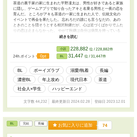
茶道の裏千家の家に生まれた平野凜太は、男性が好きであると家族
に隠し、ゲームアプリで知り合ったアキと名乗る男性と一夜の恋を
育んだ。 ところがアキも茶道の一家に生まれた人で、伝統文化の
イベントで再会を果たした。 忘れろだの誰にも言うなだの、あの
ときのことを隠そうとする相沢秋継だが、心は近づくばかりでふた
りの恋は止まらなかった。 やがて秋継は自分は病気を持っている
と白状する。秋継の心を蝕み続ける、厄介なもの。独りで抱えるに
は大きすぎて、いずれ秋継が押し潰される。 凜太も秋継も、お互
いに特殊な家庭で生まれ許嫁をあてがわれ、板挟み状態となってし
228,882
小説
位 / 228,882件
まう。 それぞれふたりが出した決断とは──。
31,447
0pt
24h.ポイント
位 / 31,447件
BL
BL
ボーイズラブ
溺愛/執着
長編
濃密BL
年上攻め
現代日本
茶道
社会人×学生
ハッピーエンド
文字数 44,232
最終更新日 2024.02.28
登録日 2023.12.01
BL
完結
長編
お気に入りに追加
74