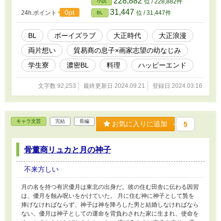
228,882
小説
位 / 228,882件
校生になり、学生寮に入った。同室になったのは、十二歳の夏に出
31,447
0pt
24h.ポイント
位 / 31,447件
BL
会った幸一だった。彼の大人になった姿に、虎臣は十二歳に初めて
唇を合わせた日のことを思い出す。同時に、なぜ手紙の返事をくれ
なかったのだと、心にわだかまりができてしまい──。
BL
ボーイズラブ
大正時代
大正浪漫
両片想い
貿易商の息子×画家志望の幼なじみ
学生寮
濃密BL
料理
ハッピーエンド
文字数 92,253
最終更新日 2024.09.21
登録日 2024.03.16
キャラ文芸
完結
長編
お気に入りに追加
5
骨董商リュカと月の神子
不来方しい
月の名を持つ有沢優月は東北の出身だ。彼の住む田舎に伝わる因習
は、優月を蝕み呪いをかけていた。 月に住む神に神子として贄を
捧げなければならず、神子は神を降ろした男と結婚しなければなら
ない。優月は神子としての運命を背負わされた家に生まれ、使命を