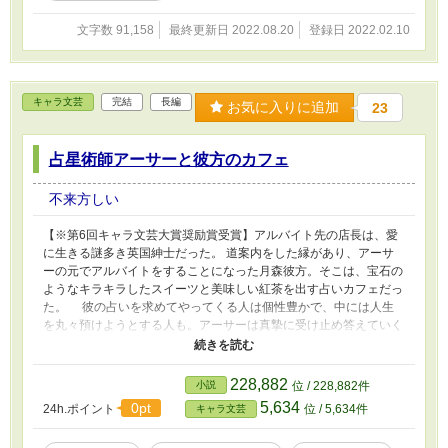
文字数 91,158
最終更新日 2022.08.20
登録日 2022.02.10
キャラ文芸
完結
長編
お気に入りに追加
23
占星術師アーサーと彼方のカフェ
不来方しい
【※第6回キャラ文芸大賞奨励賞受賞】アルバイト先の店長は、愛
に生きる謎多き英国紳士だった。 道案内をした縁があり、アーサ
ーの元でアルバイトをすることになった月森彼方。そこは、宝石の
ようなキラキラしたスイーツと美味しい紅茶を出す占いカフェだっ
た。 彼の占いを求めてやってくる人は個性豊かで、中には人生
を丸々預けようとする人も。アーサーは真摯に受け止め答えていく
が、占いは種も仕掛けもあると言う。 ──私は、愛に生きる人なの
です。 彼はなぜ日本へやってきたのか。家族との確執、占いと彼
の関係、謎に満ちた正体とは。 英国紳士×大学生＆カフェ×占星
228,882
小説
位 / 228,882件
術のバディブロマンス！
5,634
0pt
24h.ポイント
位 / 5,634件
キャラ文芸