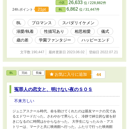
す──。
26,633
小説
位 / 228,882件
6,862
21pt
24h.ポイント
位 / 31,447件
BL
BL
ブロマンス
スパダリイケメン
溺愛/執着
性描写あり
相思相愛
儀式
歳の差
学園ファンタジー
ハッピーエンド
文字数 190,447
最終更新日 2023.06.02
登録日 2022.07.21
BL
完結
長編
お気に入りに追加
44
冤罪人の恋文と、明けない夜のＳＯＳ
不来方しい
ジュニアスクール時代、命を助けてくれたのは親友マークの兄であ
るエドワードだった。さわやかで男らしく、冷静で紳士的な彼を好
きになるのに時間はかからなかった。 大学生になったルカ・アス
トリーは、マークと共に映画館へ行った。ふたりで行った映画館