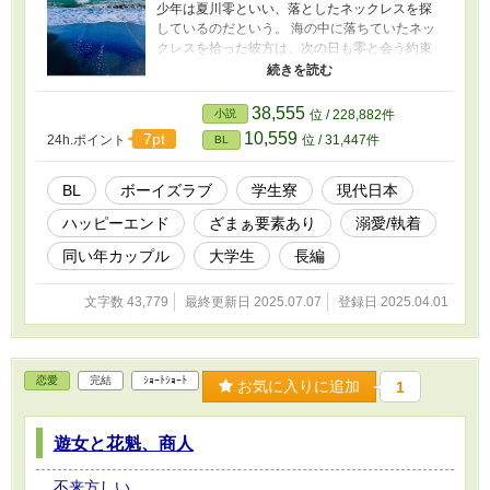
少年は夏川零といい、落としたネックレスを探
しているのだという。 海の中に落ちていたネッ
クレスを拾った彼方は、次の日も零と会う約束
をする。 同い年だという零は、今まで出会った
ことのない不思議な空気感の中で生きていて、
そんな彼に彼方は惹かれていく。 島の名産であ
38,555
小説
位 / 228,882件
る珊瑚を使った指輪を作り、別れ際、生まれて
10,559
7pt
24h.ポイント
位 / 31,447件
BL
初めてのキスを交わし、互いの指輪を交換し
た。 夏休みが終わって学校へ行くと、クラスメ
イトに零とキスをしているところを見られてい
BL
ボーイズラブ
学生寮
現代日本
て、学校どころか島中に広まってしまう。 家族
ハッピーエンド
ざまぁ要素あり
溺愛/執着
からも見放された感覚に陥った彼方は誰にも心
を開かず、交換した指輪だけを支えに生きてい
同い年カップル
大学生
長編
こうと決心する。 中学を卒業した後は島を出る
決意をし、高校は神奈川県にある高校へ進むと
文字数 43,779
最終更新日 2025.07.07
登録日 2025.04.01
告げた。 高校を卒業した後も島には戻らず、愛
する海の側で大学に入学した。男子学生寮に住
むことになったが、そこで待ちかまえていたの
は中学二年のときに別れた夏川零と、元クラス
恋愛
完結
ｼｮｰﾄｼｮｰﾄ
メイトで彼方を虐めていた九条海人で──。
お気に入りに追加
1
遊女と花魁、商人
不来方しい