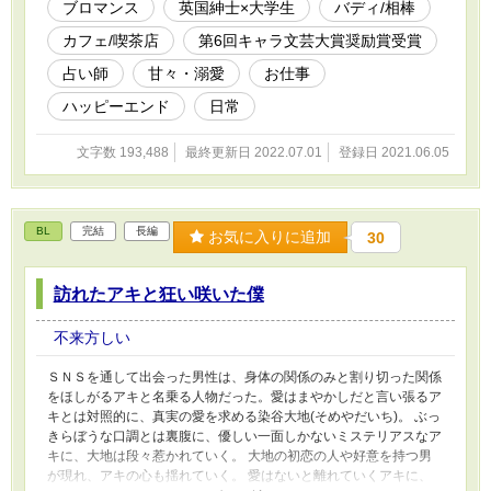
ブロマンス
英国紳士×大学生
バディ/相棒
カフェ/喫茶店
第6回キャラ文芸大賞奨励賞受賞
占い師
甘々・溺愛
お仕事
ハッピーエンド
日常
文字数 193,488
最終更新日 2022.07.01
登録日 2021.06.05
BL
完結
長編
お気に入りに追加
30
訪れたアキと狂い咲いた僕
不来方しい
ＳＮＳを通して出会った男性は、身体の関係のみと割り切った関係
をほしがるアキと名乗る人物だった。愛はまやかしだと言い張るア
キとは対照的に、真実の愛を求める染谷大地(そめやだいち)。 ぶっ
きらぼうな口調とは裏腹に、優しい一面しかないミステリアスなア
キに、大地は段々惹かれていく。 大地の初恋の人や好意を持つ男
が現れ、アキの心も揺れていく。 愛はないと離れていくアキに、