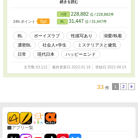
大地はある決断をする。 社会人×大学生の、ちょっと遅い青春物
語。
228,882
小説
位 / 228,882件
31,447
0pt
24h.ポイント
位 / 31,447件
BL
BL
ボーイズラブ
性描写あり
溺愛/執着
濃密BL
社会人×学生
ミステリアスと健気
日常
現代日本
ハッピーエンド
文字数 63,112
最終更新日 2022.01.16
登録日 2021.09.23
33
1
2
件
アプリ一覧