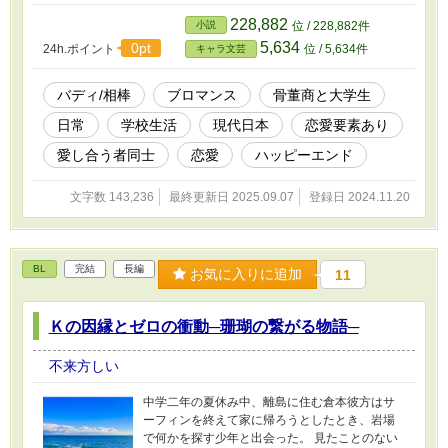
を助けようとハルカも海へ飛び込むが、結局は
彼に助けられてしまう。 彼はフィンリーと名乗
228,882
小説
位 / 228,882件
り、アンティーク・ディーラーとして仕事のた
5,634
0pt
24h.ポイント
位 / 5,634件
キャラ文芸
めに沖縄へきたと告げる。 フィンリーはハルカ
に対し「指輪を鑑定させてほしい」と頼んだ。
探しているものがあるようで、何かの縁だとハ
バディ/相棒
ブロマンス
骨董商と大学生
ルカも承諾する。 東京へ戻ってからも縁が重な
日常
学校生活
現代日本
恋愛要素あり
り、ハルカはフィンリーの店で働くことになっ
た。 アルバイトを始めてからまもなくの頃、大
愛し合う者同士
恋愛
ハッピーエンド
学で舞台の無料チケットをもらえたハルカは、
ミュージカル『クレオパトラ』を観にいくこと
文字数 143,236
最終更新日 2025.09.07
登録日 2024.11.20
になった。ステージ上で苦しむクレオパトラ役
に、何かがおかしいと気づく。亡くなる場面で
はないはずなのにもがき苦しむ彼女に、事件が
発生したと席を立つ。 そこにはなぜかフィンリ
BL
完結
長編
ーもいて、ふたりは事件に巻き込まれていく。
お気に入りに追加
11
クレオパトラ役が身につけていたネックレス
は、いわくつきのネックレスだという。いろん
Ｋの因縁とゼロの衝動─珊瑚の繋がる物語─
な劇団を渡り歩いてきては、まとう者の身に不
幸が訪れる。 居合わせたフィンリーにアリバイ
はなく、警察からも疑われることになり、ハル
不来方しい
カは無実を晴らすべく独りで動こうと心に誓
う。
中学二年の夏休み中、離島に住む倉本彼方はサ
ーフィンを終えて家に帰ろうとしたとき、岩場
で何かを探す少年と出会った。 見たことのない