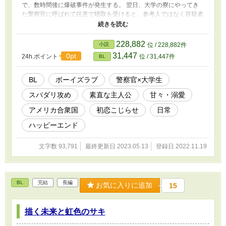
で、数時間後に爆破事件が発生する。 翌日、大学の寮にやってき
た警察官に呼ばれて任意で聴取を受けると、参考人ではなく容疑者
扱いだった。ルカの飲んでいた紅茶缶が爆破事件に使われた痕跡が
あるとして、ルカは警察に疑われ始める。 警察署でルカは、何年
間も音信不通だったエドワードと再会する。彼はロサンゼルス警察
228,882
小説
位 / 228,882件
の麻薬課に所属していた。 再び訪れた恋をするという感情、容疑
31,447
0pt
24h.ポイント
位 / 31,447件
BL
者、爆破事件……。さらにストーカー事件まで起こり始めた。 そ
んなルカに、エドワードは寮を出て一緒に住まないかと提案する
が……。
BL
ボーイズラブ
警察官×大学生
スパダリ攻め
素直な主人公
甘々・溺愛
アメリカ合衆国
初恋こじらせ
日常
ハッピーエンド
文字数 93,791
最終更新日 2023.05.13
登録日 2022.11.19
BL
完結
長編
お気に入りに追加
15
描く未来と虹色のサキ