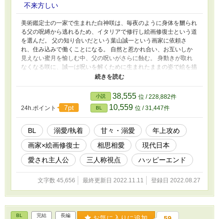
不来方しい
美術鑑定士の一家で生まれた白神咲は、毎夜のように身体を嬲られ
る父の呪縛から逃れるため、イタリアで修行し絵画修復士という道
を選んだ。 父の知り合いだという葉山誠一という画家に依頼さ
れ、住み込みで働くことになる。 自然と惹かれ合い、お互いしか
見えない蜜月を愉しむ中、父の呪いがさらに蝕む。 身動きが取れ
なくなる咲に、誠一は呪いを解くために生まれたままの姿で絵を描
きたいと言う。 呪いの解放と繋がりがあるのか判らない中、咲は
了承するが……。 未来を描く画家と過去を戻す修復士との、濃密
な愛の物語──。
38,555
小説
位 / 228,882件
10,559
7pt
24h.ポイント
位 / 31,447件
BL
BL
溺愛/執着
甘々・溺愛
年上攻め
画家×絵画修復士
相思相愛
現代日本
愛され主人公
三人称視点
ハッピーエンド
文字数 45,656
最終更新日 2022.11.11
登録日 2022.08.27
BL
完結
長編
お気に入りに追加
59