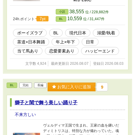
が、そこで大人になったソウと出会う。だが横
やりが入ってしまい、結局話すこともできず最
38,555
小説
位 / 228,882件
悪の再会となってしまった。 のちに彼は茶道の
10,559
7pt
24h.ポイント
位 / 31,447件
BL
家の人間だと知り、ソウとしかわからなかった
人物を知ることができた。早ければ夏休み中の
日本文化交流のイベントで会えるかもしれない
ボーイズラブ
BL
現代日本
溺愛/執着
と希望を持つ。 翠は天女として舞った。人々を
茶道×日本舞踊
年上×年下
日常
魅了する中、ソウもまた翠の舞いに目を奪われ
ていた。 最悪の再会から数か月後に出会えた
当て馬あり
恋愛要素あり
ハッピーエンド
が、今度は熱中症で倒れてしまう。 記憶が失わ
れる中、目が覚めたら病院だった。 すると横に
文字数 4,924
最終更新日 2026.08.07
登録日 2026.08.03
はなぜかソウがいて、心臓が止まるほど驚愕す
る。 翠はこれ以上のチャンスはないと、連絡先
の交換とデートの約束をこじつける。 デートの
約束ははっきりとしてもらえなかったが、大き
BL
完結
長編
な進歩だった──。
お気に入りに追加
9
獅子と閨で舞う美しい踊り子
不来方しい
ヴェルディマ王国で生まれ、王家の血を継いだ
ディミトリスは、特別な力が備わっていた。魂