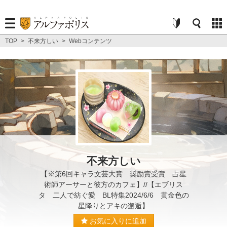
TOP
>
不来方しい
>
Webコンテンツ
不来方しい
【※第6回キャラ文芸大賞 奨励賞受賞 占星
術師アーサーと彼方のカフェ】//【エブリス
タ 二人で紡ぐ愛 BL特集2024/6/6 黄金色の
星降りとアキの邂逅】
お気に入りに追加