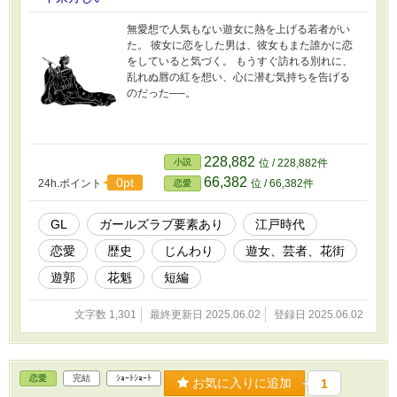
無愛想で人気もない遊女に熱を上げる若者がい
た。 彼女に恋をした男は、彼女もまた誰かに恋
をしていると気づく。 もうすぐ訪れる別れに、
乱れぬ唇の紅を想い、心に潜む気持ちを告げる
のだった──。
228,882
小説
位 / 228,882件
66,382
0pt
24h.ポイント
位 / 66,382件
恋愛
GL
ガールズラブ要素あり
江戸時代
恋愛
歴史
じんわり
遊女、芸者、花街
遊郭
花魁
短編
文字数 1,301
最終更新日 2025.06.02
登録日 2025.06.02
恋愛
完結
ｼｮｰﾄｼｮｰﾄ
お気に入りに追加
1