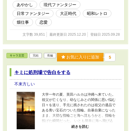
部屋の窓に一通の手紙が挟まっていた。内容は
あやかし
現代ファンタジー
感謝を告げるものだった。人懐っこい鴉は人に
飼われていたもので、飼い主との秘密の文通は
日常ファンタジー
大正時代
昭和レトロ
続いていった。 そんな生活が続いていく中、父
が暗殺されたという知らせが届いた。愛する妹
畑仕事
恋愛
と離れ離れになり、椿は伯父の家へ引き取られ
ることになる。 ことあるごとに伯父は椿の身体
文字数 39,851
最終更新日 2025.12.20
登録日 2025.09.28
に触れようとする。そのたびに椿は逃げるよう
に部屋へ閉じこもり、脅える日々が続いた。 部
屋へ入ってきた伯父から襲われそうになったと
き、窓から入ってきたのは天狗のお面をつけた
キャラ文芸
完結
長編
お気に入りに追加
5
男だった。 ちょうどそのとき、大きな地震が起
こり、椿は瀕死の重傷を負ってしまう。 数か月
後、目覚めた椿は、助けてくれた男の家にい
キミに処刑場で告白をする
た。 彼は人間ではなく、あのとき助けてもらっ
た鴉天狗だと言う。 家を失った椿は、人間の姿
不来方しい
になった鴉天狗の花蘭とともに新しい生活を始
めることになった──。
大学一年の夏、英田ハルカは沖縄へ来ていた。
祖父が亡くなり、幼なじみとの関係に思い悩む
日々を送り、手元に残されたのは祖父の遺品で
ある青い宝石のついた指輪。自暴自棄になった
まま、大切な指輪ごと海へ沈もうかと、指輪を
投げた瞬間だった。 いとも簡単に海へ飛び込
み、指輪を拾おうとする男が現れた。落ちた男