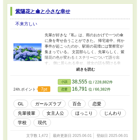
紫陽花と傘と小さな幸せ
不来方しい
先輩が好きな『私』は、雨のおかげで一つの傘
に身を寄せ合うことができた。 帰宅途中、何か
事件が起こったのか、駅前の花壇には警察官が
集まっている。 文芸部らしく、先輩らしく、紫
陽花の色が変わるミステリーについて語り出
す。 側に居られる幸せ、彼女の話を聞ける幸
せ。小さな幸せがめいっぱい詰まった短編物
語。
38,555
小説
位 / 228,882件
16,791
7pt
24h.ポイント
位 / 66,382件
恋愛
GL
ガールズラブ
百合
恋愛
先輩後輩
女主人公
ほっこり
じんわり
学校
現代
文字数 1,472
最終更新日 2025.06.01
登録日 2025.06.01