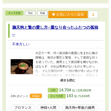
黒い肌と黒髪、サファイア色の瞳を持つヴァシ
リスだった。彼はまだ成人にはあと二年早い子
供であり、未成年と婚姻の儀を行うのかと不意
キャラ文芸
完結
長編
お気に入りに追加
1
を突かれた。 縁談の持ち込みから婚儀までが早
く、しかも相手は未成年。そこには第二王子で
あるジャミルの思惑が隠されていて──。
鴉天狗と贄の愛し方─重なり合ったふたつの孤独
─
不来方しい
大正十一年、代々政治家の家庭に生まれた梅小
路椿は、毎日が重圧と緊張、そして退屈な日々
を送っていた。嫡男として政治家を継がなけれ
ばならず、それは将来がないものと等しかっ
た。 そんな毎日の中、一頭の鴉が迷い込んでき
た。羽が折れ曲がり、目も開かない。息絶えそ
うな鴉を看病すると、次第に元気になってい
く。鴉も椿へ懐き、椿の心には暖かなものが芽
生え始めていた。椿にとって、初めての感情だ
14,704
小説
位 / 228,882件
った。 学校から帰ると鴉はいなくなっていた。
143
63pt
24h.ポイント
位 / 5,634件
キャラ文芸
家政婦の文子は「捨てた」と残酷な言葉を吐き
捨てた。日頃、文子からの冷たい態度も相まっ
て、椿は再び空虚感を感じた。 あるとき、椿の
ブロマンス
神様×人間
鴉天狗×華族の嫡男