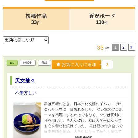
投稿作品
近況ボード
33
130
件
件
33
1
2
件
BL
連載中
長編
お気に入りに追加
3
天女楚々
不来方しい
翠は五歳のとき、日本文化交流のイベントで出
会ったソウに一目惚れをした。 幼い翠のプロポ
ーズを馬鹿にするわけでもなく、ソウは真剣に
耳を傾けた。そんな彼に、翠は大学生になって
も心を奪われ続けていた。 翠は親の付き合いで
日本舞踊を始め、大学生になってからも続けて
いた。五月に行われる舞台で舞いを披露する