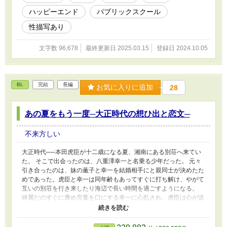
るクリスとしては、どんな見返りを求められても承諾するしかなか
ハッピーエンド
パブリックスクール
った。 ナイトとなったリチャードに、クリスは次第に惹かれて
いき……。
性描写あり
文字数 96,678
最終更新日 2025.03.15
登録日 2024.10.05
BL
完結
長編
お気に入りに追加
28
あの夏をもう一度─大正時代の想ひ出と恋文─
不来方しい
大正時代──本田虎臣が十二歳になる夏、湘南にある別荘へ来てい
た。 そこで出会ったのは、八重澤幸一と名乗る少年だった。 元々
引き合ったのは、妹の薫子と幸一を結婚相手にと親同士が決めたた
めであった。虎臣と幸一は同年齢もあってすぐに打ち解け、やがて
互いの別荘を行き来したり海辺で長い時間を過ごすようになる。
綺麗だのすぐに褒め言葉を口にする幸一に心乱され、虎臣は心が追
いつかないでいた。 ──なあ、口吸いしよっか？ 幸一に言われ、虎
臣は初めて身体にも変化が訪れた。 短い夏に別れを告げた後は文
通をしていたが、いつしか彼から来なくなってしまう。 虎臣は高