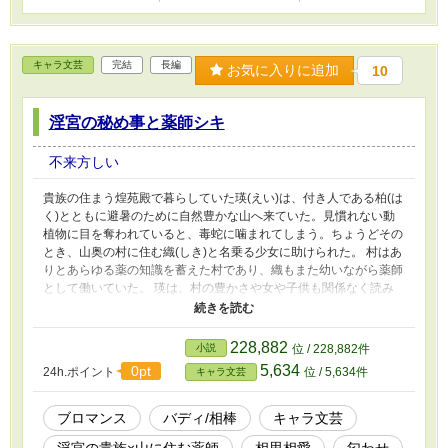
キャラ文芸
完結
長編
お気に入りに追加
10
淫宮の秘め事と薬師シキ
不来方しい
貴族の住まう煌苑殿で暮らしていた瑛(えい)は、付き人である柏(は
く)とともに避暑のために自然豊かな山へ来ていた。見慣れない動
植物に目を奪われていると、毒蛇に噛まれてしまう。ちょうどその
とき、山奥の村に住む織(しき)と名乗る少女に助けられた。 村はあ
りとあらゆる薬の知識を蓄えた村であり、織もまた幼いながら薬師
として働いていた。 瑛は、村の豊かさや女や子供も関係なく読み
書きができ、仕事も分け隔てなく行う姿に感銘を受け、何より命を
救ってくれた織に対し好意を寄せる。 いつか「妻になってほし
い」と伝えるが、織は首を縦に振らなかった。絶対に村を出てはい
228,882
小説
位 / 228,882件
けない、妻になれないと頑なに言う。 煌苑殿に戻り、家族に村や
5,634
0pt
24h.ポイント
位 / 5,634件
キャラ文芸
織のことを話すと、数年後、陛下の座についていた伯父の禧桜が
「村娘を第五夫人に入れる」と言い始める。瑛は話してしまったこ
とを後悔の念に駆られ、悲しみに明け暮れるしかなかった。 美し
ブロマンス
バディ/相棒
キャラ文芸
く成長した織だが、なんと女人ではなく、男であると衝撃の告白を