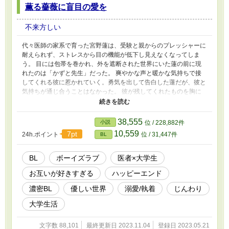
薫る薔薇に盲目の愛を
不来方しい
代々医師の家系で育った宮野蓮は、受験と親からのプレッシャーに
耐えられず、ストレスから目の機能が低下し見えなくなってしま
う。 目には包帯を巻かれ、外を遮断された世界にいた蓮の前に現
れたのは「かずと先生」だった。 爽やかな声と暖かな気持ちで接
してくれる彼に惹かれていく。勇気を出して告白した蓮だが、彼と
気持ちが通じ合うことはなかった。 彼が残してくれたものを胸に
秘め、蓮は大学生になった。偶然にも駅前でかずとらしき声を聞
き、蓮は追いかけていく。かずとは蓮の顔を見るや驚き、目が見え
る人との差を突きつけられた。 うまく話せない蓮は帰り道、かず
38,555
小説
位 / 228,882件
とへ文化祭の誘いをする。「必ず行くよ」とあの頃と変わらない優
10,559
7pt
24h.ポイント
位 / 31,447件
BL
しさを向けるかずとに、振られた過去を引きずりながら想いを募ら
せていく。 色のある世界で紡いでいく、小さな暖かい恋──。
BL
ボーイズラブ
医者×大学生
お互いが好きすぎる
ハッピーエンド
濃密BL
優しい世界
溺愛/執着
じんわり
大学生活
文字数 88,101
最終更新日 2023.11.04
登録日 2023.05.21