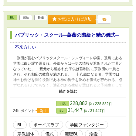
BL
完結
長編
お気に入りに追加
49
パブリック・スクール─薔薇の階級と精の儀式─
不来方しい
教団が営むパブリックスクール・シンヴォーレ学園。孤島にある
学園は白い塀で囲まれ、外部からは一切の情報が遮断された世界と
なっていた。 親元から離された子供は強制的に宗教団の一員と
され、それ相応の教育が施される。 十八歳になる頃、学園では
神のお告げを聞く役割である神の御子を決める儀式が行われる。必
ずなれるわけでもなく、適正のある生徒が選ばれると予備生として
特別な授業と儀式を受けることになり、残念ながらクリスも選ばれ
てしまった。 神を崇める教団というのは真っ赤な嘘で、予備生
に選ばれてしまったクリスは毎月淫猥な儀式に参加しなければなら
228,882
小説
位 / 228,882件
ず、すべてを知ったクリスは裏切られた気持ちで絶望の淵に立たさ
31,447
0pt
24h.ポイント
位 / 31,447件
BL
れた。 今年から新しく学園へ配属されたリチャードは、クリス
の学年の監督官となる。横暴で無愛想、教団の犬かと思いきや、教
団の魔の手からなにかとクリスを守ろうする。教団に対する裏切り
BL
ボーイズラブ
学園ファンタジー
行為は極刑に値するが、なぜかリチャードは協定を組もうと話を持
宗教団体
儀式
濃密BL
溺愛
ちかけてきた。疑問に思うクリスだが、どうしても味方が必要性あ