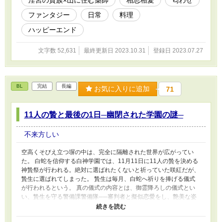
淫宮の貴族×山に住む薬師
相思相愛
匂わせ
する。 激怒した第一夫人は首をちょん斬れと言い張るが、瑛や柏
は必死に守ろうとし……。
ファンタジー
日常
料理
ハッピーエンド
文字数 52,631
最終更新日 2023.10.31
登録日 2023.07.27
BL
完結
長編
お気に入りに追加
71
11人の贄と最後の1日─幽閉された学園の謎─
不来方しい
空高くそびえ立つ塀の中は、完全に隔離された世界が広がってい
た。 白蛇を信仰する白神学園では、11月11日に11人の贄を決める
神贄祭が行われる。絶対に選ばれたくないと祈っていた咲紅だが、
贄生に選ばれてしまった。 贄生は毎月、白蛇へ祈りを捧げる儀式
が行われるという。 真の儀式の内容とは、御霊降ろしの儀式とい
い、贄生を守る警備課警備隊──審判者と擬似恋愛をし、艶美な姿
を晒し、精を吐き出すこと──。 贄生には惨たらしい運命が待ち構
えていた。 咲紅と紫影の関係──。 運命に抗い、共に生きる道を探