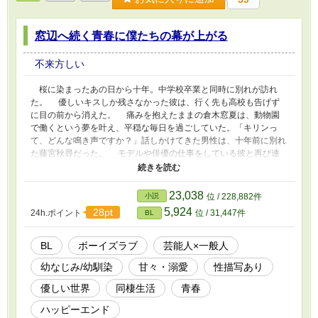
窓辺へ続く青春に僕たちの幕が上がる
不来方しい
桜に染まったあの日から十年。中学校卒業と同時に別れが訪れ
た。 優しいキスしか残さなかった彼は、行く先も高校も告げず
に目の前から消えた。 痛みを抱えたままの倉木窓夏は、動物園
で働くという夢を叶え、平穏な毎日を過ごしていた。「キリンっ
て、どんな鳴き声ですか？」話しかけてきた男性は、十年前に別れ
た藤宮秋尋だった。 モデルや俳優の仕事をしている彼と再び連
絡を取るようになり、距離が近づいていく。 彼が人気モデルだ
と知らなかった窓夏は、まさか記者に追い回されているとも知らず
に深い仲へと発展し、同棲するようになるが……。
23,038
小説
位 / 228,882件
5,924
28pt
24h.ポイント
位 / 31,447件
BL
BL
ボーイズラブ
芸能人×一般人
幼なじみ/幼馴染
甘々・溺愛
性描写あり
優しい世界
同棲生活
青春
ハッピーエンド