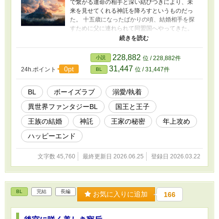
で繋がる運命の相手と深い結びつきにより、未
来を見せてくれる神託を降ろすというものだっ
た。 十五歳になったばかりの頃、結婚相手を探
すために父に連れられて同盟国へやってきた。
双方の父親からは覚悟を決めろとプレッシャー
と姫をあてがわれるが、本能がこの人ではない
と囁いていた。 姫と二人で森へやってくると、
228,882
小説
位 / 228,882件
泉では幼い子が歌を歌っている。彼の姿、歌を
31,447
0pt
24h.ポイント
位 / 31,447件
BL
聴いた瞬間に雷が落ちた衝撃を受け、逃げる少
年を追いかけた。 途中、少年は大穴へと落ちて
しまい、一度心臓が止まってしまう。 ディミト
BL
ボーイズラブ
溺愛/執着
リスは心臓をまとうエネルギーの半分を彼へ渡
異世界ファンタジーBL
国王と王子
し、なんとかもう一度生きる道を与えることが
できたが、エネルギーと共に神力も彼へ渡すこ
王族の結婚
神託
王家の秘密
年上攻め
とになってしまい、少年が運命の相手と決定づ
けることになった。 成人を迎える前に少年をも
ハッピーエンド
らい受ける約束をするが、彼が攫われたと一報
が入る。 数年間捜し続けた結果、辺境の地にあ
文字数 45,760
最終更新日 2026.06.25
登録日 2026.03.22
るフティス王国で、舞いと歌により占いを必中
させる者がいると情報が入る。 フティス王国を
攻め入り、お目当ての彼を発見した。彼の心臓
はかろうじて動いているが、早急に共鳴しなけ
BL
完結
長編
お気に入りに追加
166
ればならないほど弱っていた。 ディミトリスは
大勢の人の前で交合をする神降ろしの儀を行
い、彼の命を救いつつ、神託を降ろしてイーリ