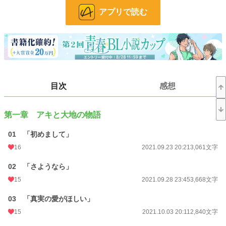
アプリで読む
社会人×大学生の、ちょっと遅い青春物語。
小説
228,850 位 / 228,850 件
BL
31,440 位 / 31,440 件
お気に入り
30
目次
感想
24h.ポイント
0 pt
文字数
63,112
第一章 アキと大地の物語
更新日時
2022.01.16 20:12
01 「初めまして」
初回公開日時
2021.09.23 20:21
16
2021.09.23 20:21
3,061文字
初回完結日時
2022.01.16 20:12
02 「さようなら」
週間ポイント
14 pt (70,247 位)
15
2021.09.28 23:45
3,668文字
月間ポイント
42 pt (83,903 位)
03 「真実の愛がほしい」
年間ポイント
553 pt (100,062 位)
15
2021.10.03 20:11
2,840文字