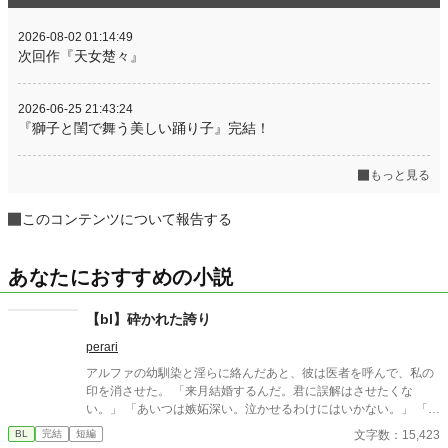
2026-08-02 01:14:49
次回作『天女楚々』
2026-06-25 21:43:24
『獅子と閨で舞う美しい踊り子』完結！
もっと見る
このコンテンツについて報告する
あなたにおすすめの小説
【bl】砕かれた誇り
perari
アルファの幼馴染と淫らに絡んだあと、彼は医者を呼んで、私の
印を消させた。 「来月結婚するんだ。君に誤解はさせたくな
い。」 「あいつは嫉妬深い。泣かせるわけにはいかない。」 「君
ももう年頃の残り物のオメガだろ？ 俺の印をつけたまま、他の
文字数：15,423
BL
完結
短編
アルファとお見合いするなんてありえない。」 彼は冷たく、けれ