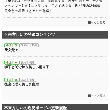
【※第6回キャラ文芸大賞 奨励賞受賞 占星術師アーサーと彼
方のカフェ】//【エブリスタ 二人で紡ぐ愛 BL特集2024/6/6
黄金色の星降りとアキの邂逅】
もっと見る
不来方しいの登録コンテンツ
小説
BL
連載中
長編
天女楚々
小説
BL
完結
長編
獅子と閨で舞う美しい踊り子
小説
BL
完結
長編
後宮に咲く美しき寵后
もっと見る
不来方しいの近況ボードの更新履歴