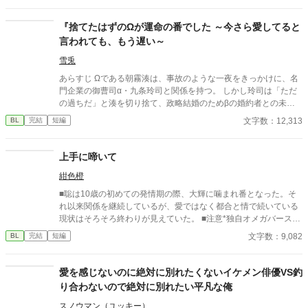
どどこか薄情な笑みを浮かべながら、一枚の小切手を私に投げ渡
す。 「長い間、俺に従ってきたんだから、君を傷つけたりはしな
『捨てたはずのΩが運命の番でした ～今さら愛してると
い。」 「結婚の日には招待状を送る。必ず来て、席につけよ。」
言われても、もう遅い～
--- いくつかのコメントを拝見し、大変申し訳なく思っておりま
す。 私は現在日本語を勉強しており、この文章はAI作品ではあり
雪兎
ませんが、 一部に翻訳ソフトを使用しています。 もし読んでくだ
あらすじ Ωである朝霧湊は、事故のような一夜をきっかけに、名
さる中で日本語のおかしな点をご指摘いただけましたら、 本当に
門企業の御曹司α・九条玲司と関係を持つ。 しかし玲司は「ただ
ありがたく思います。
の過ちだ」と湊を切り捨て、政略結婚のためβの婚約者との未来
を選んだ。 深く傷ついた湊は、彼の前から姿を消す。 数か月後―
文字数：12,313
BL
完結
短編
―。 湊の身体は、これまで誰も知らなかった希少な『遅咲きΩ』
として覚醒する。 その瞬間、玲司は初めて湊こそが運命の番だっ
たと知る。 「戻ってきてくれ」 今さら必死に追いかけてくる玲
上手に啼いて
司。 だが湊の隣には、自分を支え続けてくれた医師のα・神崎伊
紺色橙
織がいた。 「あなたは俺を捨てたでしょう」 後悔に苦しむα、執
着する第二のα、そして希少Ωを巡る陰謀。 もう二度と傷つきた
■聡は10歳の初めての発情期の際、大輝に噛まれ番となった。そ
くないΩが最後に選ぶ相手とは――。 捨てた側の後悔と執着が加
れ以来関係を継続しているが、愛ではなく都合と情で続いている
速する、すれ違いオメガバースBL。
現状はそろそろ終わりが見えていた。 ■注意*独自オメガバース設
定。■『それは愛か本能か』と同じ世界設定です。関係は一切な
文字数：9,082
BL
完結
短編
し。
愛を感じないのに絶対に別れたくないイケメン俳優VS釣
り合わないので絶対に別れたい平凡な俺
スノウマン（ユッキー）