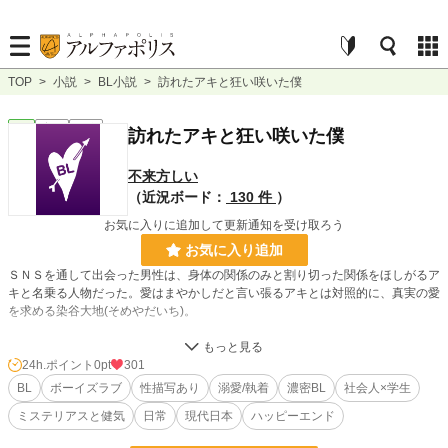
TOP
>
小説
>
BL小説
>
訪れたアキと狂い咲いた僕
BL
完結
長編
訪れたアキと狂い咲いた僕
不来方しい
（近況ボード：
130 件
）
お気に入りに追加して更新通知を受け取ろう
お気に入り追加
ＳＮＳを通して出会った男性は、身体の関係のみと割り切った関係をほしがるア
キと名乗る人物だった。愛はまやかしだと言い張るアキとは対照的に、真実の愛
を求める染谷大地(そめやだいち)。
ぶっきらぼうな口調とは裏腹に、優しい一面しかないミステリアスなアキに、大
地は段々惹かれていく。
24h.ポイント
0pt
301
BL
ボーイズラブ
性描写あり
溺愛/執着
濃密BL
社会人×学生
大地の初恋の人や好意を持つ男が現れ、アキの心も揺れていく。
ミステリアスと健気
日常
現代日本
ハッピーエンド
愛はないと離れていくアキに、大地はある決断をする。