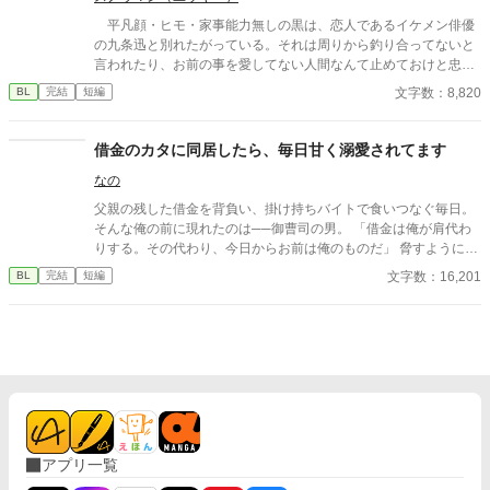
平凡顔・ヒモ・家事能力無しの黒は、恋人であるイケメン俳優
の九条迅と別れたがっている。それは周りから釣り合ってないと
言われたり、お前の事を愛してない人間なんて止めておけと忠告
されたからだ。だが何度黒が別れようとしても、迅は首を縦に振
文字数：8,820
BL
完結
短編
らない。 迅の弟である疾風は、兄は黒の事を特別扱いしてると
言うが――。黒は果たして迅と別れることが出来るのか！？
借金のカタに同居したら、毎日甘く溺愛されてます
なの
父親の残した借金を背負い、掛け持ちバイトで食いつなぐ毎日。
そんな俺の前に現れたのは──御曹司の男。 「借金は俺が肩代わ
りする。その代わり、今日からお前は俺のものだ」 脅すように言
ってきたくせに、実際はやたらと優しいし、甘すぎる……！ 高級
文字数：16,201
BL
完結
短編
スイーツを買ってきたり、風邪をひけば看病してくれたり、これ
って本当に借金返済のはずだったよな!? 借金から始まる強制同居
は、いつしか恋へと変わっていく──。 冷酷な御曹司 × 借金持ち
庶民の同居生活は、溺愛だらけで逃げ場なし!? 短編小説です。サ
クッと読んでいただけると嬉しいです。
アプリ一覧