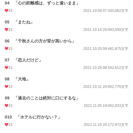
累計ポイント
19,740 pt (71,538 位)
04 「心の距離感は、ずっと遠いまま」
15
2021.10.09 07:33
3,062文字
05 「またね」
15
2021.10.14 20:09
3,059文字
06 「千秋さんの方が背が高いから」
15
2021.10.20 09:48
1,875文字
07 「恋人だけど」
15
2021.10.26 08:54
2,612文字
08 「大地」
15
2021.10.31 20:06
2,770文字
09 「過去のことは絶対に口にするな」
15
2021.11.05 19:06
2,833文字
010 「ホテルに行かない？」
15
2021.11.10 20:17
2,972文字