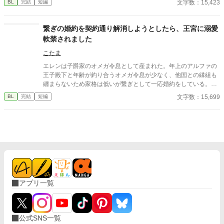
文字数：15,423
BL
完結
短編
アルファとお見合いするなんてありえない。」 彼は冷たく、けれ
どどこか薄情な笑みを浮かべながら、一枚の小切手を私に投げ渡
す。 「長い間、俺に従ってきたんだから、君を傷つけたりはしな
繋ぎの婚約を契約通り解消しようとしたら、王宮に溺愛
い。」 「結婚の日には招待状を送る。必ず来て、席につけよ。」
軟禁されました
--- いくつかのコメントを拝見し、大変申し訳なく思っておりま
す。 私は現在日本語を勉強しており、この文章はAI作品ではあり
こたま
ませんが、 一部に翻訳ソフトを使用しています。 もし読んでくだ
エレンは子爵家のオメガ令息として産まれた。年上のアルファの
さる中で日本語のおかしな点をご指摘いただけましたら、 本当に
王子殿下と年齢が釣り合うオメガ令息が少なく、他国との縁組も
ありがたく思います。
纏まらないため家格は低いが繋ぎとして一応婚約をしている。王
子のことは兄のように慕っており、初恋の人ではあるけれど、契
文字数：15,699
BL
完結
短編
約終了時期か王子に想い人が現れた時には解消されるものと考え
ていた。ところが婚約解消時期の直前に王子宮に軟禁された。結
婚を承諾するまでここから出さないと王子から溢れるほどの愛を
与えられる。ハッピーエンドオメガバースBLです。
アプリ一覧
公式SNS一覧