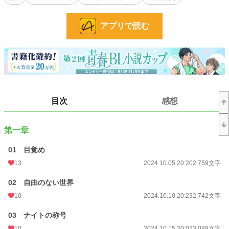
毎月淫猥な儀式に参加しなければならず、すべてを知ったクリスは裏切られた気
持ちで絶望の淵に立たされた。
アプリで読む
今年から新しく学園へ配属されたリチャードは、クリスの学年の監督官とな
る。横暴で無愛想、教団の犬かと思いきや、教団の魔の手からなにかとクリスを
守ろうする。教団に対する裏切り行為は極刑に値するが、なぜかリチャードは協
定を組もうと話を持ちかけてきた。疑問に思うクリスだが、どうしても味方が必
要性あるクリスとしては、どんな見返りを求められても承諾するしかなかった。
ナイトとなったリチャードに、クリスは次第に惹かれていき……。
小説
228,862 位 / 228,862 件
目次
感想
BL
31,441 位 / 31,441 件
第一章
お気に入り
49
24h.ポイント
0 pt
01 目覚め
13
2024.10.05 20:20
2,759文字
文字数
96,678
02 自由のない世界
更新日時
2025.03.15 22:13
10
2024.10.10 20:23
2,742文字
初回公開日時
2024.10.05 20:20
03 ナイトの称号
初回完結日時
2025.03.15 22:13
10
2024.10.15 20:02
3,088文字