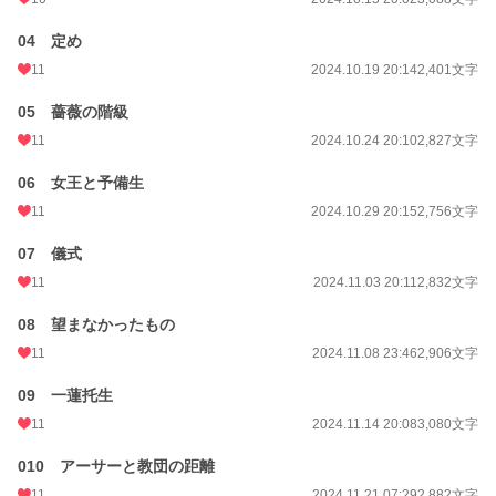
週間ポイント
21 pt (62,459 位)
04 定め
月間ポイント
147 pt (57,460 位)
11
2024.10.19 20:14
2,401文字
年間ポイント
3,502 pt (53,943 位)
05 薔薇の階級
累計ポイント
23,799 pt (65,511 位)
11
2024.10.24 20:10
2,827文字
06 女王と予備生
11
2024.10.29 20:15
2,756文字
07 儀式
11
2024.11.03 20:11
2,832文字
08 望まなかったもの
11
2024.11.08 23:46
2,906文字
09 一蓮托生
11
2024.11.14 20:08
3,080文字
010 アーサーと教団の距離
11
2024.11.21 07:29
2,882文字