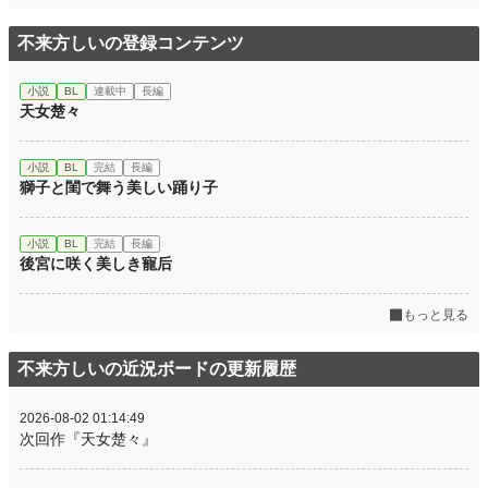
不来方しいの登録コンテンツ
小説
BL
連載中
長編
天女楚々
小説
BL
完結
長編
獅子と閨で舞う美しい踊り子
小説
BL
完結
長編
後宮に咲く美しき寵后
もっと見る
不来方しいの近況ボードの更新履歴
2026-08-02 01:14:49
次回作『天女楚々』