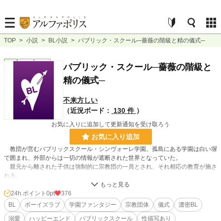
TOP
>
小説
>
BL小説
>
パブリック・スクール─薔薇の階級と精の儀式─
BL
完結
長編
パブリック・スクール─薔薇の階級と
精の儀式─
不来方しい
（近況ボード：
130 件
）
お気に入りに追加して更新通知を受け取ろう
お気に入り追加
教団が営むパブリックスクール・シンヴォーレ学園。孤島にある学園は白い塀
で囲まれ、外部からは一切の情報が遮断された世界となっていた。
親元から離された子供は強制的に宗教団の一員とされ、それ相応の教育が施さ
れる。
十八歳になる頃、学園では神のお告げを聞く役割である神の御子を決める儀式
が行われる。必ずなれるわけでもなく、適正のある生徒が選ばれると予備生とし
24h.ポイント
0pt
376
て特別な授業と儀式を受けることになり、残念ながらクリスも選ばれてしまっ
BL
ボーイズラブ
学園ファンタジー
宗教団体
儀式
濃密BL
た。
溺愛
ハッピーエンド
パブリックスクール
性描写あり
神を崇める教団というのは真っ赤な嘘で、予備生に選ばれてしまったクリスは