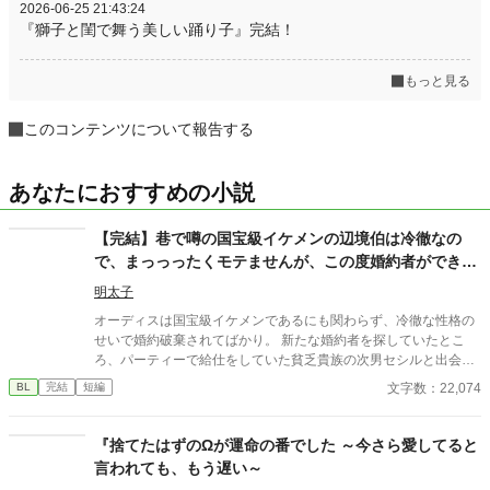
2026-06-25 21:43:24
『獅子と閨で舞う美しい踊り子』完結！
もっと見る
このコンテンツについて報告する
あなたにおすすめの小説
【完結】巷で噂の国宝級イケメンの辺境伯は冷徹なの
で、まっっったくモテませんが、この度婚約者ができま
した。
明太子
オーディスは国宝級イケメンであるにも関わらず、冷徹な性格の
せいで婚約破棄されてばかり。 新たな婚約者を探していたとこ
ろ、パーティーで給仕をしていた貧乏貴族の次男セシルと出会
い、一目惚れしてしまう。 しかし、恋愛偏差値がほぼ０のオーデ
文字数：22,074
BL
完結
短編
ィスのアプローチは空回りするわ、前婚約者のフランチェスカの
邪魔が入るわとセシルとの距離は縮まったり遠ざかったり…？ 冷
徹だったはずなのに溺愛まっしぐらのオーディスと元気だけどお
『捨てたはずのΩが運命の番でした ～今さら愛してると
っちょこちょいなセシルのドタバタラブコメです。
言われても、もう遅い～