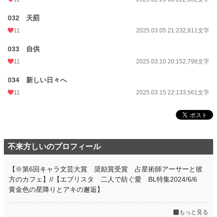
032 天罰
11
2025.03.05 21:23
2,811文字
033 自供
11
2025.03.10 20:15
2,798文字
034 新しい日々へ
11
2025.03.15 22:13
3,561文字
不来方しいのプロフィール
【※第6回キャラ文芸大賞 奨励賞受賞 占星術師アーサーと彼
方のカフェ】//【エブリスタ 二人で紡ぐ愛 BL特集2024/6/6
黄金色の星降りとアキの邂逅】
もっと見る