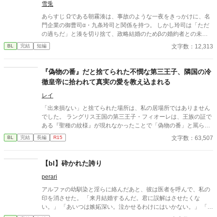
雪兎
あらすじ Ωである朝霧湊は、事故のような一夜をきっかけに、名
門企業の御曹司α・九条玲司と関係を持つ。 しかし玲司は「ただ
の過ちだ」と湊を切り捨て、政略結婚のためβの婚約者との未来
を選んだ。 深く傷ついた湊は、彼の前から姿を消す。 数か月後―
文字数：12,313
BL
完結
短編
―。 湊の身体は、これまで誰も知らなかった希少な『遅咲きΩ』
として覚醒する。 その瞬間、玲司は初めて湊こそが運命の番だっ
たと知る。 「戻ってきてくれ」 今さら必死に追いかけてくる玲
『偽物の番』だと捨てられた不憫な第三王子、隣国の冷
司。 だが湊の隣には、自分を支え続けてくれた医師のα・神崎伊
徹皇帝に拾われて真実の愛を教え込まれる
織がいた。 「あなたは俺を捨てたでしょう」 後悔に苦しむα、執
着する第二のα、そして希少Ωを巡る陰謀。 もう二度と傷つきた
レイ
くないΩが最後に選ぶ相手とは――。 捨てた側の後悔と執着が加
「出来損ない」と捨てられた場所は、私の居場所ではありません
速する、すれ違いオメガバースBL。
でした。 ラングリス王国の第三王子・フィオーレは、王族の証で
ある『聖種の紋様』が現れなかったことで「偽物の番」と罵ら
れ、雪降る国境へと追放される。 死を覚悟した彼の前に現れたの
文字数：63,507
BL
完結
長編
R15
は、隣国アイゼン帝国の「冷徹皇帝」ヴォルフラムだった。
【bl】砕かれた誇り
perari
アルファの幼馴染と淫らに絡んだあと、彼は医者を呼んで、私の
印を消させた。 「来月結婚するんだ。君に誤解はさせたくな
い。」 「あいつは嫉妬深い。泣かせるわけにはいかない。」 「君
ももう年頃の残り物のオメガだろ？ 俺の印をつけたまま、他の