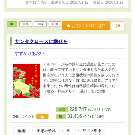
文字数 7,788
最終更新日 2026.01.12
登録日 2026.01.12
BL
完結
短編
R18
お気に入りに追加
28
サンタクロースに幸せを
すずかけあおい
アルバイトからの帰り道に譜生が見つけたの
は、酔って寝ているサンタ服を着た成人男性。
財布がないうえに空腹状態の男性を放っておけ
ず、譜生は仕方なく自宅に連れ帰る。アリアと
名乗ったその男性は自己犠牲精神の塊だった。
〔攻め〕神矢アリア 〔受け〕安沢譜生
228,747
小説
位 / 228,747件
31,416
0pt
24h.ポイント
位 / 31,416件
BL
短編
美形×平凡
BL
年上×年下