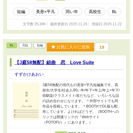
短編
美形×平凡
同い年
高校生
BL
文字数 35,386
最終更新日 2025.11.26
登録日 2025.11.22
BL
完結
短編
お気に入りに追加
19
【J庭58無配】組曲 恋 Love Suite
すずかけあおい
J庭58無配の現代もの美形×平凡短編集です。高
校生/大学生/社会人/同い年/年下×年上/年上×年下/
幼馴染/クラスメイト/友だちなど、いろいろな話
の詰め合わせになります。 ＊外部サイトでも同
作品を投稿しています。 ＊BOOTHでDL版も配
布しています。よければどうぞ。（BOOTHへの
リンクは関連リンクの『Webサイト
（POTOFU）』にあります。）