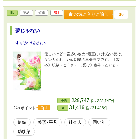
BL
完結
短編
R18
お気に入りに追加
30
夢じゃない
すずかけあおい
優しいけど一言多い攻め×素直になれない受け。
ケンカ別れした幼馴染の再会ラブです。 〔攻
め〕航希（こうき） 〔受け〕泰斗（たいと）
228,747
小説
位 / 228,747件
31,416
0pt
24h.ポイント
位 / 31,416件
BL
短編
美形×平凡
社会人
同い年
幼馴染