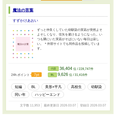
魔法の言葉
すずかけあおい
ずっと仲良くしていた幼馴染の実凪が突然よそ
よそしくなり、弦矢を避けるようになった。い
つも隣にいた実凪がそばにいない毎日は寂し
い。 ＊外部サイトでも同作品を投稿していま
す。
36,404
小説
位 / 228,747件
9,626
7pt
24h.ポイント
位 / 31,416件
BL
短編
BL
美形×平凡
高校生
幼馴染
同い年
ハッピーエンド
文字数 11,953
最終更新日 2026.03.07
登録日 2026.03.07