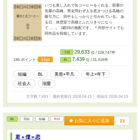
いつも差し入れで缶コーヒーをくれる、部署の
先輩の高橋。男女問わず人を惹きつける高橋の
吸引力に、田中もしっかりと引かれている。 あ
る日、休憩室で高橋とふたりきりになっ
て……。 J庭59の無配です。 ＊外部サイトでも
同作品を投稿しています。
29,633
小説
位 / 228,747件
7,439
14pt
24h.ポイント
位 / 31,416件
BL
短編
BL
美形×平凡
年上×年下
社会人
溺愛
文字数 7,493
最終更新日 2026.04.15
登録日 2026.04.15
BL
完結
短編
R18
お気に入りに追加
23
君＋僕＝恋