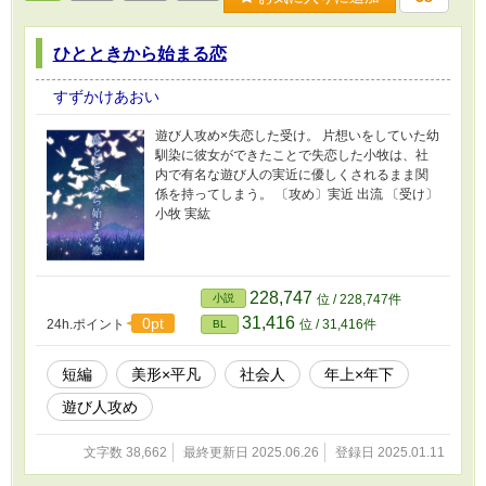
ひとときから始まる恋
すずかけあおい
遊び人攻め×失恋した受け。 片想いをしていた幼
馴染に彼女ができたことで失恋した小牧は、社
内で有名な遊び人の実近に優しくされるまま関
係を持ってしまう。 〔攻め〕実近 出流 〔受け〕
小牧 実紘
228,747
小説
位 / 228,747件
31,416
0pt
24h.ポイント
位 / 31,416件
BL
短編
美形×平凡
社会人
年上×年下
遊び人攻め
文字数 38,662
最終更新日 2025.06.26
登録日 2025.01.11