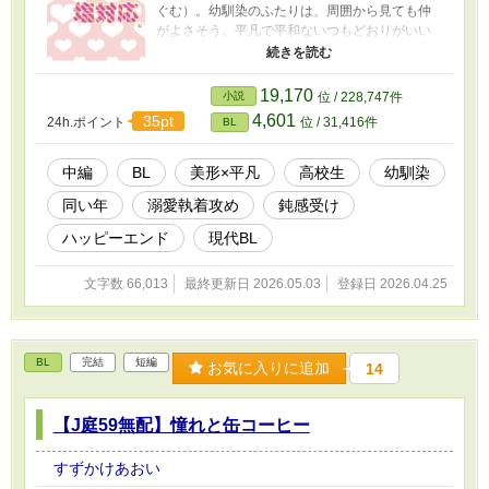
ぐむ）。幼馴染のふたりは、周囲から見ても仲
がよさそう。平凡で平和ないつもどおりがいい
と言う若菜恵夢。対して岸菜春伊の若菜恵夢へ
の言動は若干おかしいところがあるのに、それ
も平凡で平和な毎日に不可欠らしいので、そこ
19,170
小説
位 / 228,747件
は深く言及しない。 とあるきっかけで輪をかけ
4,601
35pt
24h.ポイント
位 / 31,416件
BL
て様子がおかしくなった岸菜春伊からの告白
で、ふたりはお試しの恋人になる。幼馴染では
ない岸菜春伊を知った若菜恵夢は、徐々に岸菜
中編
BL
美形×平凡
高校生
幼馴染
春伊に惹かれていく。でも……。 友人の苦労が
同い年
溺愛執着攻め
鈍感受け
報われてほしいから★５ （石橋を叩いて渡れ
さん） ＊ ＊ ＊ ＊ ＊ 天使顔面なのに塩対
ハッピーエンド
現代BL
応な幼馴染攻め×表情筋が死んでいるのに神対応
な受け。 ラブコメ風を目指しました。約66,000
文字数 66,013
最終更新日 2026.05.03
登録日 2026.04.25
字。 レビュー風キャプションの世界観は、深く
考えないことをおすすめします。 ◇外部サイト
でも同作品を投稿しています。 ◇性描写を含む
後半ページには＊をつけています。
BL
完結
短編
お気に入りに追加
14
【J庭59無配】憧れと缶コーヒー
すずかけあおい