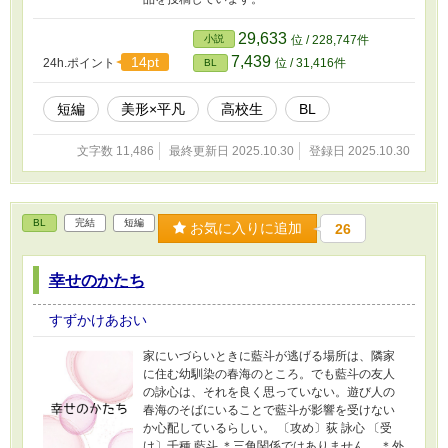
29,633
小説
位 / 228,747件
7,439
14pt
24h.ポイント
位 / 31,416件
BL
短編
美形×平凡
高校生
BL
文字数 11,486
最終更新日 2025.10.30
登録日 2025.10.30
BL
完結
短編
お気に入りに追加
26
幸せのかたち
すずかけあおい
家にいづらいときに藍斗が逃げる場所は、隣家
に住む幼馴染の春海のところ。でも藍斗の友人
の詠心は、それを良く思っていない。遊び人の
春海のそばにいることで藍斗が影響を受けない
か心配しているらしい。 〔攻め〕荻 詠心 〔受
け〕千種 藍斗 ＊三角関係ではありません。 ＊外