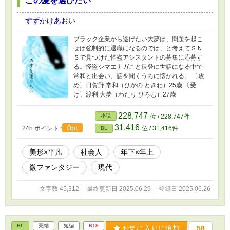
この愛を選びたい
すずかけあおい
ブラック企業から逃げたい大夢は、問題を起こ
せば強制的に退職になるのでは、と考えてＳＮ
Ｓで見つけた怪盗アシスタントの募集に応募す
る。怪盗シマエナガこと長登に世話になる中で
常和と出会い、話を聞くうちに懐かれる。 〔攻
め〕日賀野 常和（ひがの ときわ）25歳 〔受
け〕渡利 大夢（わたり ひろむ）27歳
228,747
小説
位 / 228,747件
31,416
0pt
24h.ポイント
位 / 31,416件
BL
美形×平凡
社会人
年下×年上
微ファンタジー
現代
文字数 45,312
最終更新日 2025.06.29
登録日 2025.06.26
BL
完結
短編
R18
お気に入りに追加
58