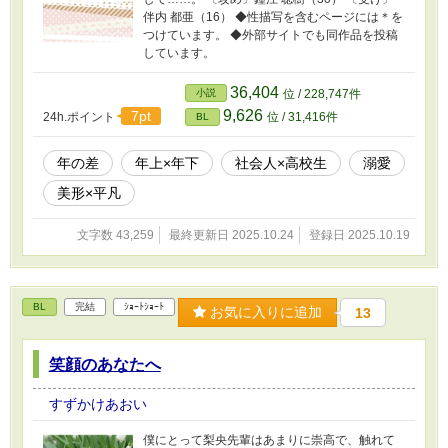
伴内 都亜（16） ◆性描写を含むページには＊を
つけています。 ◆外部サイトでも同作品を投稿
しています。
36,404
小説
位 / 228,747件
9,626
7pt
24h.ポイント
位 / 31,416件
BL
年の差
年上×年下
社会人×高校生
溺愛
美形×平凡
文字数 43,259
最終更新日 2025.10.24
登録日 2025.10.19
BL
完結
ｼｮｰﾄｼｮｰﾄ
お気に入りに追加
13
笑顔のあなたへ
すずかけあおい
僕にとって梨央先輩はあまりに崇高で、触れて