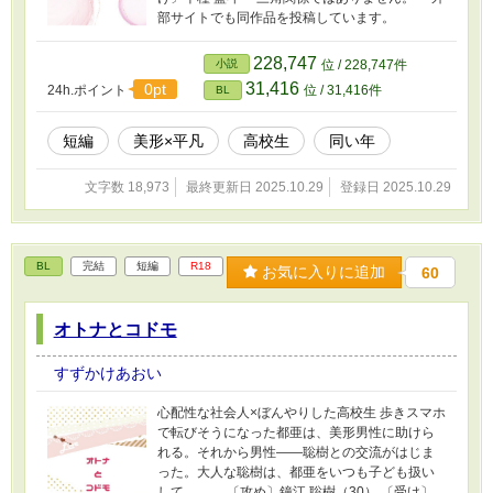
部サイトでも同作品を投稿しています。
228,747
小説
位 / 228,747件
31,416
0pt
24h.ポイント
位 / 31,416件
BL
短編
美形×平凡
高校生
同い年
文字数 18,973
最終更新日 2025.10.29
登録日 2025.10.29
BL
完結
短編
R18
お気に入りに追加
60
オトナとコドモ
すずかけあおい
心配性な社会人×ぼんやりした高校生 歩きスマホ
で転びそうになった都亜は、美形男性に助けら
れる。それから男性――聡樹との交流がはじま
った。大人な聡樹は、都亜をいつも子ども扱い
して……。 〔攻め〕鐘江 聡樹（30） 〔受け〕