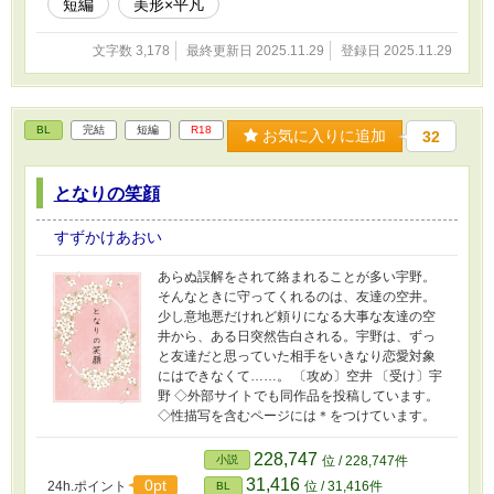
短編
美形×平凡
文字数 3,178
最終更新日 2025.11.29
登録日 2025.11.29
BL
完結
短編
R18
お気に入りに追加
32
となりの笑顔
すずかけあおい
あらぬ誤解をされて絡まれることが多い宇野。
そんなときに守ってくれるのは、友達の空井。
少し意地悪だけれど頼りになる大事な友達の空
井から、ある日突然告白される。宇野は、ずっ
と友達だと思っていた相手をいきなり恋愛対象
にはできなくて……。 〔攻め〕空井 〔受け〕宇
野 ◇外部サイトでも同作品を投稿しています。
◇性描写を含むページには＊をつけています。
228,747
小説
位 / 228,747件
31,416
0pt
24h.ポイント
位 / 31,416件
BL