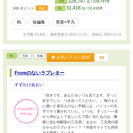
228,747
小説
位 / 228,747件
31,416
0pt
24h.ポイント
位 / 31,416件
BL
BL
短編集
美形×平凡
文字数 43,491
最終更新日 2025.11.01
登録日 2025.11.01
BL
完結
短編
お気に入りに追加
33
Fromのないラブレター
すずかけあおい
『好きです。あなたをいつも見てます。ずっと
好きでした。つき合ってください。』 唯のもと
に届いた差出人のない手紙には、パソコンの文
字でそう書かれていた。 いつも、ずっと――昔
から仲がよくて近しい人で思い当たるのは、隣
家に住む幼馴染の三兄弟。 まさか、三兄弟の誰
かからのラブレター！？ ＊外部サイトでも同作
品を投稿しています。