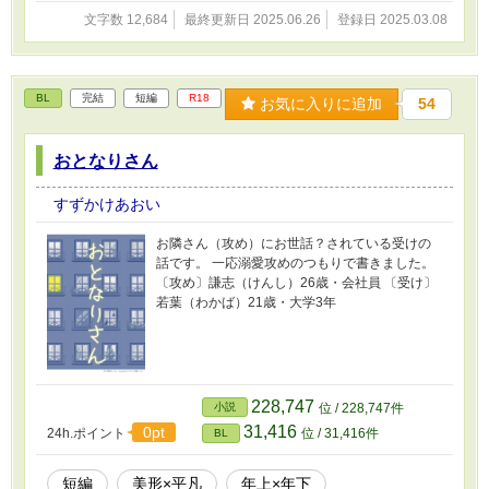
文字数 12,684
最終更新日 2025.06.26
登録日 2025.03.08
BL
完結
短編
R18
お気に入りに追加
54
おとなりさん
すずかけあおい
お隣さん（攻め）にお世話？されている受けの
話です。 一応溺愛攻めのつもりで書きました。
〔攻め〕謙志（けんし）26歳・会社員 〔受け〕
若葉（わかば）21歳・大学3年
228,747
小説
位 / 228,747件
31,416
0pt
24h.ポイント
位 / 31,416件
BL
短編
美形×平凡
年上×年下