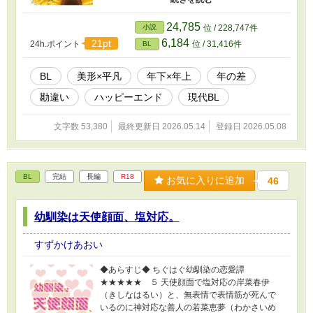
縛られながらも、利絃への好意は徐々にたしか
な恋になっていく。 絶対に秘めておくつもりだ
24,785
小説
位 / 228,747件
った恋心。でも、夏月は秘めた気持ちを意図せ
6,184
21pt
24h.ポイント
位 / 31,416件
BL
ず口にしてしまい――。 のんびりした話を目指
しました。本文約53,000字です。 ◇性描写を含
む後半ページには＊をつけています。 ◇外部サ
BL
美形×平凡
年下×年上
年の差
イトでも同作品を投稿しています。
勘違い
ハッピーエンド
現代BL
文字数 53,380
最終更新日 2026.05.14
登録日 2026.05.08
BL
完結
長編
R18
お気に入りに追加
46
幼馴染は天使顔面、塩対応。
すずかけあおい
◆あらすじ◆ ちぐはぐ幼馴染の恋愛譚
★★★★★ ５ 天使顔面で塩対応の岸菜春伊
（きしなはるい）と、無表情で表情筋が死んで
いるのに神対応な善人の若菜恵夢（わかさいめ