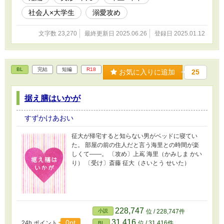
社会人×大学生
溺愛攻め
文字数 23,270
最終更新日 2025.06.26
登録日 2025.01.12
BL
完結
短編
R18
お気に入りに追加
25
据え膳はいかが
すずかけあおい
征大が帰宅すると知らない男がベッドに寝てい
た。 部屋の前の住人だと言う海里との時間が楽
しくて――。 〔攻め〕上嶌 海里（かみしま かい
り） 〔受け〕斎藤 征大（さいとう せいた）
228,747
小説
位 / 228,747件
31,416
0pt
24h.ポイント
位 / 31,416件
BL