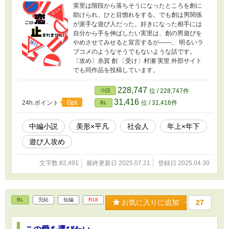
実里は階段から落ちそうになったところを創に
助けられ、ひと目惚れをする。でも創は男関係
が派手な遊び人だった。好きになった相手には
自分から手を伸ばしたい実里は、創の男遊びを
やめさせてみせると宣言するが――。 明るいラ
ブコメのようなそうでもないような話です。
〔攻め〕糸賀 創 〔受け〕村瀬 実里 外部サイト
でも同作品を投稿しています。
228,747
小説
位 / 228,747件
31,416
0pt
24h.ポイント
位 / 31,416件
BL
中編小説
美形×平凡
社会人
年上×年下
遊び人攻め
文字数 82,491
最終更新日 2025.07.21
登録日 2025.04.30
BL
完結
短編
R18
お気に入りに追加
27