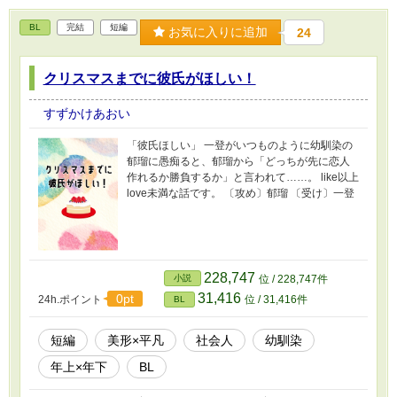
BL
完結
短編
お気に入りに追加
24
クリスマスまでに彼氏がほしい！
すずかけあおい
「彼氏ほしい」 一登がいつものように幼馴染の
郁瑠に愚痴ると、郁瑠から「どっちが先に恋人
作れるか勝負するか」と言われて……。 like以上
love未満な話です。 〔攻め〕郁瑠 〔受け〕一登
228,747
小説
位 / 228,747件
31,416
0pt
24h.ポイント
位 / 31,416件
BL
短編
美形×平凡
社会人
幼馴染
年上×年下
BL