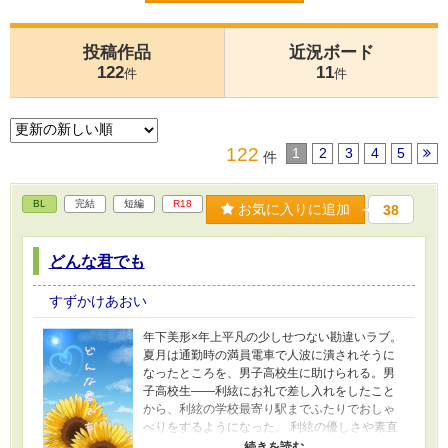
投稿作品
近況ボード
122
11
件
件
122
1
2
3
4
5
件
BL
完結
短編
R18
お気に入りに追加
38
どんな君でも
すずかけあおい
年下美形×年上平凡の少しせつない勘違いラブ。
夏月は通勤時の満員電車で人波に潰されそうに
なったところを、男子高校生に助けられる。男
子高校生――利絃にお礼で差し入れをしたこと
から、利絃の学校最寄り駅までふたりでおしゃ
べりをするようになった。 利絃の優しさや素直
さに触れるたび惹かれる夏月。過去の傷に心を