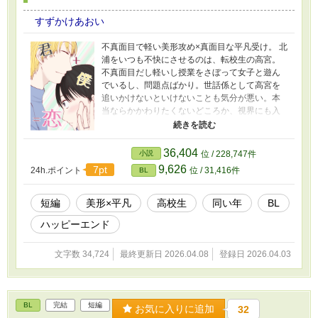
すずかけあおい
不真面目で軽い美形攻め×真面目な平凡受け。 北
浦をいつも不快にさせるのは、転校生の高宮。
不真面目だし軽いし授業をさぼって女子と遊ん
でいるし、問題点ばかり。世話係として高宮を
追いかけないといけないことも気分が悪い。本
当ならかかわりたくないどころか、視界にも入
れたくない存在だ。 ある日、そんな高宮が自身
の内に隠す気持ちを知り、北浦は自分との共通
点を見つける。 でも遊ぶのは一生理解できな
36,404
小説
位 / 228,747件
い。 ◇性描写を含む後半ページには＊をつけて
9,626
7pt
24h.ポイント
位 / 31,416件
BL
います。 ◇外部サイトでも同作品を投稿してい
ます。
短編
美形×平凡
高校生
同い年
BL
ハッピーエンド
文字数 34,724
最終更新日 2026.04.08
登録日 2026.04.03
BL
完結
短編
お気に入りに追加
32