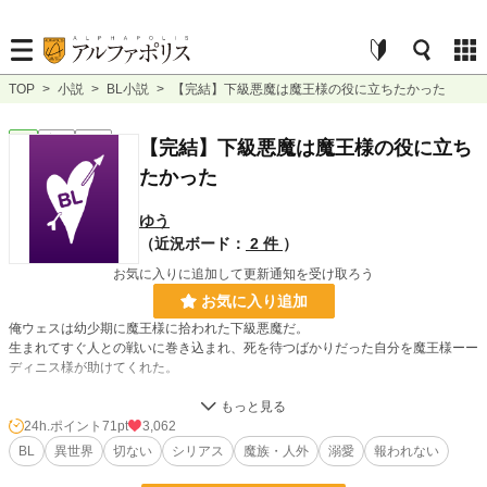
TOP
>
小説
>
BL小説
>
【完結】下級悪魔は魔王様の役に立ちたかった
BL
完結
短編
【完結】下級悪魔は魔王様の役に立ち
たかった
ゆう
（近況ボード：
2 件
）
お気に入りに追加して更新通知を受け取ろう
お気に入り追加
俺ウェスは幼少期に魔王様に拾われた下級悪魔だ。
生まれてすぐ人との戦いに巻き込まれ、死を待つばかりだった自分を魔王様ーー
ディニス様が助けてくれた。
本当なら魔王様と話すことも叶わなかった卑しい俺を、ディニス様はとても可愛
がってくれた。
24h.ポイント
71pt
3,062
BL
異世界
切ない
シリアス
魔族・人外
溺愛
報われない
だがそんなディニス様も俺が成長するにつれて距離を取り冷たくなっていく。自
分の醜悪な見た目が原因か、あるいは知能の低さゆえか…