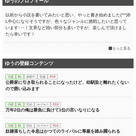
ゆうのプロフィール
以前から小説を書いてみたいと思い、やっと書き始めました(^^)B
L中心になりそうですが、色々なジャンルに挑戦したいと思って
います･･･！文章など拙い部分も多いですが、楽しんで頂けまし
たら幸いです！
もっと見る
ゆうの登録コンテンツ
小説
BL
連載中
長編
R18
公爵家に引き取られることになったけど、幼馴染と離れたくない
ので囲い込みます
小説
BL
完結
ｼｮｰﾄｼｮｰﾄ
R18
万年2位の俺は勝負に負けて1位の言いなりになる
小説
BL
完結
ｼｮｰﾄｼｮｰﾄ
R18
奴隷落ちした令息はかつてのライバルに尊厳を踏み躙られる