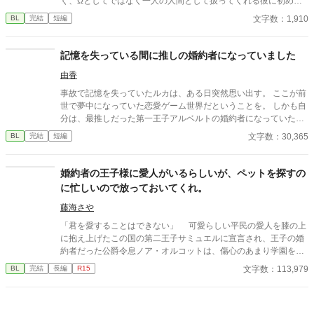
く、Ωとしてではなく一人の人間として扱ってくれる彼に初めて
恋をした。 しかし幸せな日々は突然終わり、二人は別れることに
文字数：1,910
BL
完結
短編
なる。 5年後、雪の夜。彼と再会する。 ｢もう離さない｣ 再び抱き
しめられたら、僕はもうこの人の傍にいることが自分の幸せなん
だと気づいた。 彼は温かい手のひらを持つ人だった。 身分差×年
記憶を失っている間に推しの婚約者になっていました
上アルファ×溺愛再会BL短編。
由香
事故で記憶を失っていたルカは、ある日突然思い出す。 ここが前
世で夢中になっていた恋愛ゲーム世界だということを。 しかも自
分は、最推しだった第一王子アルベルトの婚約者になっていた。
甘すぎる距離感。 慣れたように落とされるキス。 そして見え隠れ
文字数：30,365
BL
完結
短編
する、王子の重すぎる執着。 忘れていた恋を、もう一度始める貴
族学園BL。
婚約者の王子様に愛人がいるらしいが、ペットを探すの
に忙しいので放っておいてくれ。
藤海さや
「君を愛することはできない」 可愛らしい平民の愛人を膝の上
に抱え上げたこの国の第二王子サミュエルに宣言され、王子の婚
約者だった公爵令息ノア・オルコットは、傷心のあまり学園を飛
び出してしまった……というのが学園の生徒たちの認識である。
文字数：113,979
BL
完結
長編
R15
だがノアの本当の目的は、行方不明の自分のペット（魔王の側
近だったらしい）の捜索だった。通りすがりの魔族に道を尋ねて
目的地へ向かう途中、ノアは完璧な変装をしていたにも関わら
ず、何故かノアを追ってきたらしい王子サミュエルに捕まってし