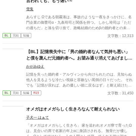
言われても、もう遅い～
雪兎
あらすじ Ωである朝霧湊は、事故のような一夜をきっかけに、名
門企業の御曹司α・九条玲司と関係を持つ。 しかし玲司は「ただ
の過ちだ」と湊を切り捨て、政略結婚のためβの婚約者との未来
を選んだ。 深く傷ついた湊は、彼の前から姿を消す。 数か月後―
文字数：12,313
BL
完結
短編
―。 湊の身体は、これまで誰も知らなかった希少な『遅咲きΩ』
として覚醒する。 その瞬間、玲司は初めて湊こそが運命の番だっ
たと知る。 「戻ってきてくれ」 今さら必死に追いかけてくる玲
​【BL】記憶喪失中に「男の婚約者なんて気持ち悪い」
司。 だが湊の隣には、自分を支え続けてくれた医師のα・神崎伊
と僕を蔑んだ元婚約者へ。お望み通り消えてあげました
織がいた。 「あなたは俺を捨てたでしょう」 後悔に苦しむα、執
ので、今更記憶が戻ったと泣きつかれても
着する第二のα、そして希少Ωを巡る陰謀。 もう二度と傷つきた
かがみゆえ
くないΩが最後に選ぶ相手とは――。 捨てた側の後悔と執着が加
記憶を失った婚約者・アルヴィンから向けられたのは、見知らぬ
速する、すれ違いオメガバースBL。
他人を見るような冷たい視線と容赦ない罵倒の日々だった。 それ
でも「記憶が戻れば、あの優しい彼に戻るはず」と耐え続けたニ
コラス。 しかし、アルヴィンがみんなの前でニコラスの手紙を破
文字数：31,450
BL
完結
短編
R15
りながら嘲笑した時、ついに限界を迎える。 「僕が愛したアルヴ
ィンは、あの日死んだんだ」 ​誰も信じられなくなったニコラスは
隣国へ留学することになった。 留学先で過去を乗り越え、新しい
オメガはオメガらしく生きろなんて耐えられない
幸福を掴んだニコラス。 そこへ「記憶が戻った」と涙を流すアル
子犬一 はぁて
ヴィンが現れるが、すでにニコラスの心には少しの情も残ってな
くて―――……。
「オメガはオメガらしく生きろ」 家を追われオメガ寮で育ったΩ
は、見合いの席で名家の年上αに身請けされる。 無骨だが優し