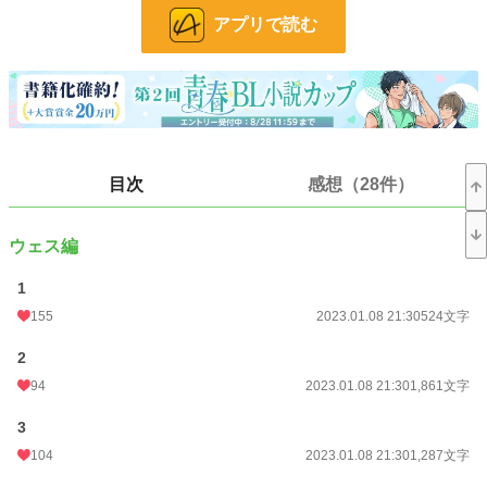
アプリで読む
どうにかしてディニス様の愛情を取り戻そうとするが上手くいかず、周りの魔族
たちからも蔑まれる日々。
大好きなディニス様に冷たくされることが耐えきれず、せめて最後にもう一度微
笑みかけてほしい…そう思った俺は彼のために勇者一行に挑むが…
小説
13,466 位 / 228,850 件
目次
感想（28件）
BL
3,201 位 / 31,440 件
ウェス編
お気に入り
1,385
1
24h.ポイント
71 pt
155
2023.01.08 21:30
524文字
文字数
41,052
2
更新日時
2023.01.28 19:56
94
2023.01.08 21:30
1,861文字
初回公開日時
2023.01.08 21:30
3
初回完結日時
2023.01.28 19:56
104
2023.01.08 21:30
1,287文字
週間ポイント
343 pt (18,528 位)