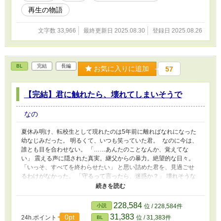
再生の物語
文字数 33,966
最終更新日 2025.08.30
登録日 2025.08.26
BL
完結
長編
お気に入りに追加
57
【完結】君に触れたら、壊れてしまいそうで
なの
夏休み明け、転校生として現れたのは5年前に離ればなれになった
幼なじみだった。 明るくて、いつも笑っていた君。 なのに今は、
誰とも目を合わせない。 「……あんたのことなんか、覚えてな
い」 震える声に隠された真実。継父からの暴力。絶望的な日々。
「いっそ、すべてを終わらせたい」 と思い詰めた君を、見過ごせ
るわけがなかった。 「守るって言ったら、迷惑か？」 壊れそうな
君の心に触れた日から、俺の世界は君だけのものになった。 チャ
ラい攻め × 心を閉ざした幼なじみ受け 切なく温かい、青春再会
BL。 青春BLカップにエントリーします。応援よろしくお願いしま
228,584
小説
位 / 228,584件
す。 8/19日完結予定です！
31,383
0pt
24h.ポイント
位 / 31,383件
BL