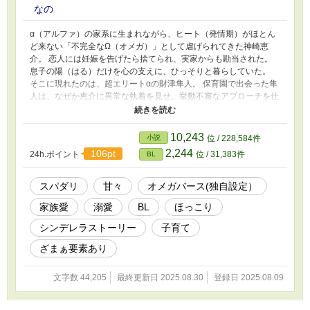
なの
α（アルファ）の家系に生まれながら、ヒート（発情期）がほとん
ど来ない「不完全なΩ（オメガ）」として虐げられてきた神崎恵
介。 恋人には妊娠を告げたら捨てられ、実家からも勘当された。
息子の陽（はる）だけを心の支えに、ひっそりと暮らしていた。
そこに現れたのは、超エリートαの財津隼人。 保育園で出会った隼
人は、なぜか恵介に異常な執着を見せ、挙動不審なアプローチを仕
掛けてくる。 常識外れの溺愛、破格の贈り物、圧倒的な力。 びっ
くりするほどの大きな愛で、恵介と陽をまるごと包み込んでしま
う。 「三人で、本当の家族になりたいんだ」 実は、隼人にとって
10,243
小説
位 / 228,584件
恵介は10年以上も探し続けた運命の人だった！ 不器用で一途すぎ
2,244
106pt
24h.ポイント
位 / 31,383件
BL
るプロポーズから始まる、底なしの溺愛生活。 凍りついた心は、
底なしの愛でゆっくりと溶けていく。 そして訪れる――世界一幸
せな結末。 孤独なΩがシンデレラになる、最甘オメガバース開幕！
スパダリ
甘々
オメガバース(独自設定）
＊いつもとは違うオメガバース設定なので、エロなしです。 毎日1
家族愛
溺愛
BL
ほっこり
話ずつ20時更新予定です。
シンデレラストーリー
子育て
ざまぁ要素あり
文字数 44,205
最終更新日 2025.08.30
登録日 2025.08.09