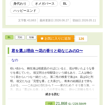
身代わり
オメガバース
BL
ハッピーエンド
文字数 43,663
最終更新日 2026.06.27
登録日 2026.05.11
BL
完結
短編
お気に入りに追加
126
君を選ぶ理由 〜花の香りと幼なじみのΩ〜
なの
幼い頃から、桐生湊は桜庭凪のそばにいると、花が咲いたような香
りを感じていた。 祖父同士が幼馴染という縁もあり、二人は物心
つく前からいつも一緒だった。 第二性の検査で湊はα、凪はΩと判
明。 祖父たちは「完璧な番」と大喜びし、将来の結婚話まで持ち
上がる。 ――これはαとΩだから？ ――家のため？ そう疑う湊。一
方、凪は「選ばれる側」としての不安を胸に、静かに距離を取ろう
とする。 湊の兄・颯の存在も、二人のすれ違いを加速させる。 花
の香りの奥に隠れた本当の気持ち。 役割や運命ではなく、「君だ
から」と選び直す、 幼馴染オメガバースBL
21,868
小説
位 / 228,584件