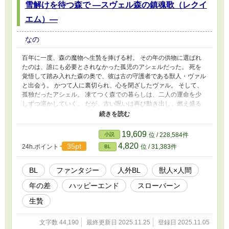
雪解けを待つ森で ―スヴェル森の鎮魂歌（レクイ
エム）―
なの
百年に一度、森の魔物へ生贄を捧げる村。 その年の供物に選ばれ
たのは、誰にも必要とされなかった孤児のアシェルだった。 死を
覚悟して踏み入れた森の奥で、彼は古の守護者である獣人・ヴァル
と出会う。 かつて人に裏切られ、心を閉ざしたヴァル。 そして、
孤独だったアシェル。 凍てつく森での暮らしは、二人の運命を少
しずつ溶かしていく。 だが、古い呪いは再び動き出し、燃え盛る
炎が森と二人を飲み込もうとしていた。 生贄の少年と孤独な獣が
紡ぐ、絶望の果てにある再生と愛のファンタジー
19,609
小説
位 / 228,584件
4,820
35pt
24h.ポイント
位 / 31,383件
BL
BL
ファンタジー
人外BL
獣人×人間
年の差
ハッピーエンド
スローバーン
生贄
文字数 44,190
最終更新日 2025.11.25
登録日 2025.11.05