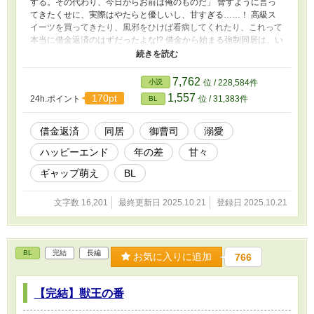
する。その代わり、今日からお前は俺のものだ」 脅すように言っ
てきたくせに、実際はやたらと優しいし、甘すぎる……！ 高級ス
イーツを買ってきたり、風邪をひけば看病してくれたり、これって
本当に借金返済のはずだったよな!? 借金から始まる強制同居は、い
つしか恋へと変わっていく──。 冷酷な御曹司 × 借金持ち庶民の同
居生活は、溺愛だらけで逃げ場なし!? 短編小説です。サクッと読ん
でいただけると嬉しいです。
7,762
小説
位 / 228,584件
1,557
170pt
24h.ポイント
位 / 31,383件
BL
借金返済
同居
御曹司
溺愛
ハッピーエンド
年の差
甘々
ギャップ萌え
BL
文字数 16,201
最終更新日 2025.10.21
登録日 2025.10.21
BL
完結
長編
お気に入りに追加
766
【完結】獣王の番