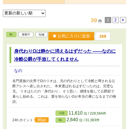
39
1
2
件
BL
連載中
短編
お気に入りに追加
268
身代わりΩは静かに消えるはずだった ――なのに
冷酷公爵が手放してくれません
なの
名門貴族の次男でΩのリオは、兄の代わりとして冷酷と噂される公
爵アレスへ差し出された。 本来選ばれるはずだったのは、完璧な
兄。 リオはただの「身代わり」 そう思い、感情を殺して公爵邸で
暮らし始める。 これは、愛を知らないΩが本当の番になるまでの物
語。
11,610
小説
位 / 228,584件
2,640
85pt
24h.ポイント
位 / 31,383件
BL