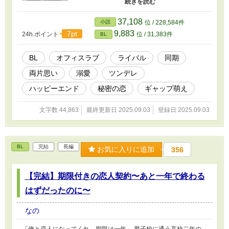
衝撃の告白だった。 こうして二人は、社内では
ライバル、プライベートでは恋人という、甘く
スリリングな秘密の関係を始める。不器用な二
37,108
小説
位 / 228,584件
人の王道オフィスラブストーリー。
9,883
7pt
24h.ポイント
位 / 31,383件
BL
BL
オフィスラブ
ライバル
同期
両片思い
溺愛
ツンデレ
ハッピーエンド
秘密の恋
ギャップ萌え
文字数 44,863
最終更新日 2025.09.03
登録日 2025.09.03
BL
完結
長編
お気に入りに追加
356
【完結】期限付きの恋人契約〜あと一年で終わる
はずだったのに〜
なの