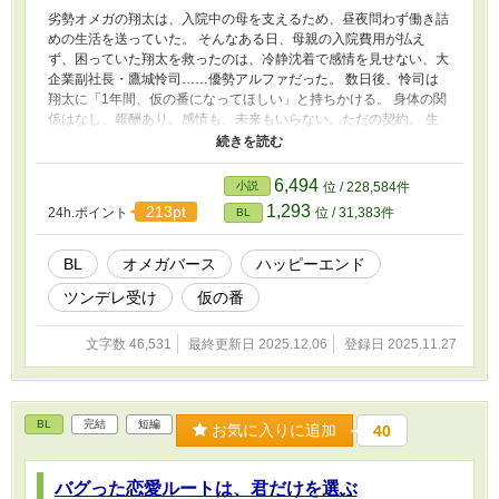
劣勢オメガの翔太は、入院中の母を支えるため、昼夜問わず働き詰
めの生活を送っていた。 そんなある日、母親の入院費用が払え
ず、困っていた翔太を救ったのは、冷静沈着で感情を見せない、大
企業副社長・鷹城怜司……優勢アルファだった。 数日後、怜司は
翔太に「1年間、仮の番になってほしい」と持ちかける。 身体の関
係はなし、報酬あり。感情も、未来もいらない。ただの契約。 生
活のために翔太はその条件を受け入れるが、理性的で無表情なはず
の怜司が、ふとした瞬間に見せる優しさに、次第に心が揺らいでい
く。 これはただの契約のはずだった。 愛なんて、最初からあるわ
6,494
小説
位 / 228,584件
けがなかった。 けれど……二人の距離が近づくたびに、仮である
1,293
213pt
24h.ポイント
位 / 31,383件
BL
はずの関係は、静かに熱を帯びていく。 ツンデレなオメガと、理
性を装うアルファ。 これは、仮のはずだった番契約から始まる、
運命以上の恋の物語。
BL
オメガバース
ハッピーエンド
ツンデレ受け
仮の番
文字数 46,531
最終更新日 2025.12.06
登録日 2025.11.27
BL
完結
短編
お気に入りに追加
40
バグった恋愛ルートは、君だけを選ぶ