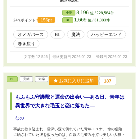
道具として生きてきたΩが転生を機に、 年上αの騎士と本物の愛を
掴みます。 全6話＋番外編完結済み！サクサク読めます。
8,196
小説
位 / 228,584件
1,669
156pt
24h.ポイント
位 / 31,383件
BL
オメガバース
BL
魔法
ハッピーエンド
巻き戻り
文字数 12,546
最終更新日 2026.01.23
登録日 2026.01.23
BL
完結
短編
お気に入りに追加
187
もふもふ守護獣と運命の出会い—ある日、青年は
異世界で大きな毛玉と恋に落ちた—
なの
事故に巻き込まれ、雪深い森で倒れていた青年・ユナ。 命の危険
に晒されていた彼を救ったのは、白銀の毛並みを持つ美しい人狼・