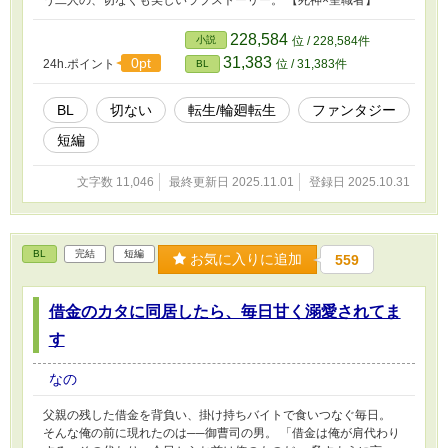
う二人の、切なくも美しいラブストーリー。 【死神×聖職者】
228,584
小説
位 / 228,584件
31,383
0pt
24h.ポイント
位 / 31,383件
BL
BL
切ない
転生/輪廻転生
ファンタジー
短編
文字数 11,046
最終更新日 2025.11.01
登録日 2025.10.31
BL
完結
短編
お気に入りに追加
559
借金のカタに同居したら、毎日甘く溺愛されてま
す
なの
父親の残した借金を背負い、掛け持ちバイトで食いつなぐ毎日。
そんな俺の前に現れたのは──御曹司の男。 「借金は俺が肩代わり