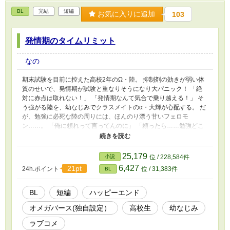
BL
完結
短編
お気に入りに追加
103
発情期のタイムリミット
なの
期末試験を目前に控えた高校2年のΩ・陸。 抑制剤の効きが弱い体
質のせいで、発情期が試験と重なりそうになり大パニック！ 「絶
対に赤点は取れない！」 「発情期なんて気合で乗り越える！」 そ
う強がる陸を、幼なじみでクラスメイトのα・大輝が心配する。 だ
が、勉強に必死な陸の周りには、ほんのり漂う甘いフェロモ
ン……。 「俺に頼れって言ってんのに」 「頼ったら……勉強どこ
ろじゃなくなるから！」 試験か、発情期か。 ギリギリのタイムリ
ミットの中で、二人の関係は一気に動き出していく――！ ドタバ
タと胸きゅんが交錯する、青春オメガバース・ラブコメディ。 ＊
25,179
小説
位 / 228,584件
一般的なオメガバースは、発情期中はアルファとオメガを隔離した
6,427
21pt
24h.ポイント
位 / 31,383件
BL
り、抑制剤や隔離部屋が管理されていたりしていますが、この物語
は、日常ラブコメにオメガバース要素を混ぜた世界観になってま
す。
BL
短編
ハッピーエンド
オメガバース(独自設定）
高校生
幼なじみ
ラブコメ