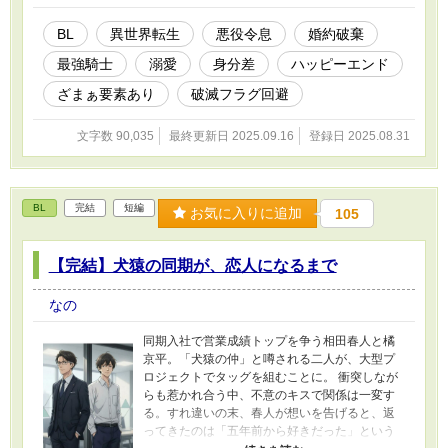
と、冷酷と呼ばれる最強騎士。交わるはずのなかった二人の運命
が、今、劇的に動き出す。 これは、破滅の運命しかなかった悪役
BL
異世界転生
悪役令息
婚約破棄
令息が、最強の騎士にそのすべてを懸けて愛され、運命に抗い幸せ
最強騎士
溺愛
身分差
ハッピーエンド
を掴むまでの物語。
ざまぁ要素あり
破滅フラグ回避
文字数 90,035
最終更新日 2025.09.16
登録日 2025.08.31
BL
完結
短編
お気に入りに追加
105
【完結】犬猿の同期が、恋人になるまで
なの
同期入社で営業成績トップを争う相田春人と橘
京平。「犬猿の仲」と噂される二人が、大型プ
ロジェクトでタッグを組むことに。 衝突しなが
らも惹かれ合う中、不意のキスで関係は一変す
る。すれ違いの末、春人が想いを告げると、返
ってきたのは「五年前から好きだった」という