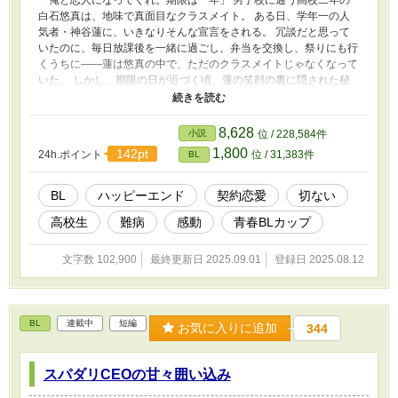
「俺と恋人になってくれ。期限は一年」 男子校に通う高校二年の
白石悠真は、地味で真面目なクラスメイト。 ある日、学年一の人
気者・神谷蓮に、いきなりそんな宣言をされる。 冗談だと思って
いたのに、毎日放課後を一緒に過ごし、弁当を交換し、祭りにも行
くうちに――蓮は悠真の中で、ただのクラスメイトじゃなくなって
いた。 しかし、期限の日が近づく頃、蓮の笑顔の裏に隠された秘
密が明らかになる。 「俺、後悔しないようにしてんだ」 その言葉
の意味を知ったとき、悠真は――。 笑い合った日々も、すれ違っ
た夜も、全部まとめて好きだ。 一年だけのはずだった契約は、運
8,628
小説
位 / 228,584件
命を変える恋になる。 青春BL小説カップにエントリーしてます。
1,800
142pt
24h.ポイント
位 / 31,383件
BL
応援よろしくお願いします。 本文は完結済みですが、番外編も投
稿しますので、よければお読みください。
BL
ハッピーエンド
契約恋愛
切ない
高校生
難病
感動
青春BLカップ​
文字数 102,900
最終更新日 2025.09.01
登録日 2025.08.12
BL
連載中
短編
お気に入りに追加
344
スパダリCEOの甘々囲い込み