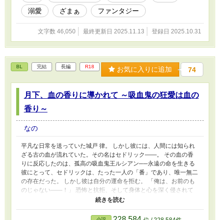
エリアスに惹かれ、次第にその凍てついた心を溶かしていく。 失
溺愛
ざまぁ
ファンタジー
われた誇りを取り戻すため、そして真実の愛を掴むため。 今、令
息の華麗なる逆転劇が始まる。
文字数 46,050
最終更新日 2025.11.13
登録日 2025.10.31
BL
完結
長編
R18
お気に入りに追加
74
月下、血の香りに導かれて ～吸血鬼の狂愛は血の
香り～
なの
平凡な日常を送っていた城戸 律。 しかし彼には、人間には知られ
ざる古の血が流れていた。その名はセドリック――。 その血の香
りに反応したのは、孤高の吸血鬼王ルシアン──永遠の命を生きる
彼にとって、セドリックは、たった一人の「番」であり、唯一無二
の存在だった。 しかし彼は自分の運命を拒む。 「俺は、お前のも
のじゃない――！」 恐怖と抗拒、そして身体と心を深く侵されて
いく感覚。 だが、拒むほどに増すルシアンの溺愛は、狂気的で執
着に満ちていた。 運命に抗う人間と、愛ゆえに狂う吸血鬼――。
永遠に続く夜の館で繰り広げられる、極限の監禁愛。 血と心を捧
228,584
小説