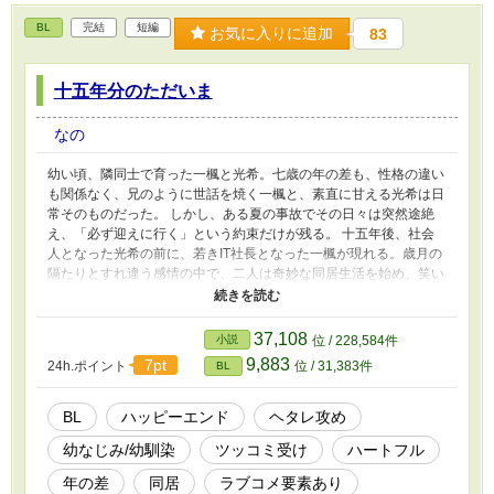
BL
完結
短編
お気に入りに追加
83
十五年分のただいま
なの
幼い頃、隣同士で育った一楓と光希。七歳の年の差も、性格の違い
も関係なく、兄のように世話を焼く一楓と、素直に甘える光希は日
常そのものだった。 しかし、ある夏の事故でその日々は突然途絶
え、「必ず迎えに行く」という約束だけが残る。 十五年後、社会
人となった光希の前に、若きIT社長となった一楓が現れる。歳月の
隔たりとすれ違う感情の中で、二人は奇妙な同居生活を始め、笑い
と涙、幼い日の約束が紡ぐ再会の物語を紡いでいく。 泣けるほど
愛おしく、笑えるほど温かい、十五年分の「ただいま」と「おかえ
り」の物語。 本編にはありませんが、番外編にてイチャイチャ予
37,108
小説
位 / 228,584件
定です。 登場人物 一楓（いぶき）・25歳 ・幼少期から光希の世話
9,883
7pt
24h.ポイント
位 / 31,383件
BL
してきた 王子様風ヘタレ。 ・強くて優しいが、光希の前で
は 空回りする。 • 幼い頃の約束「大きくなったら 迎えに行
く」を果たすことが目 標。 光希（みつき）・18歳 • 幼少期に両
BL
ハッピーエンド
ヘタレ攻め
親を事故で失い施設 で育つ。 • 小さい頃の記憶は曖昧で、一楓
幼なじみ/幼馴染
ツッコミ受け
ハートフル
のことはほとんど覚えていない。 • 人に頼るのが苦手で、自立心
が 強い。 • 冷静でツッコミ気質。
年の差
同居
ラブコメ要素あり