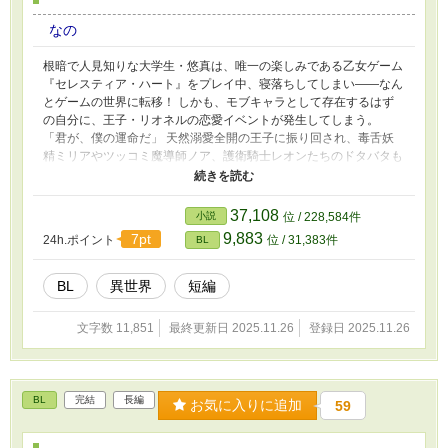
なの
根暗で人見知りな大学生・悠真は、唯一の楽しみである乙女ゲーム
『セレスティア・ハート』をプレイ中、寝落ちしてしまい――なん
とゲームの世界に転移！ しかも、モブキャラとして存在するはず
の自分に、王子・リオネルの恋愛イベントが発生してしまう。
「君が、僕の運命だ」 天然溺愛全開の王子に振り回され、毒舌妖
精ミリアやツッコミ魔導師ノア、護衛騎士レオンたちのドタバタも
巻き込まれながら、悠真は次第に自分が選ばれた理由を知る――。
それは、バグ？偶然？ それとも運命なのか―― 現実にはありえな
い妄想のお話です。
37,108
小説
位 / 228,584件
9,883
7pt
24h.ポイント
位 / 31,383件
BL
BL
異世界
短編
文字数 11,851
最終更新日 2025.11.26
登録日 2025.11.26
BL
完結
長編
お気に入りに追加
59