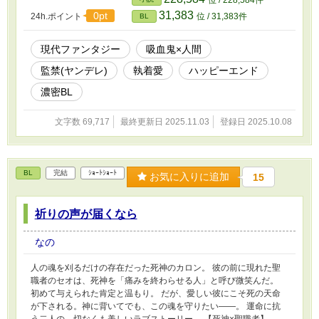
位 / 228,584件
げさせられたその瞬間、彼は初めて知ってしまう──それが絶望な
31,383
0pt
24h.ポイント
位 / 31,383件
BL
のか、それとも至上の幸福なのかもわからぬまま、抗えぬほどに深
く愛されるという感覚を。 吸血鬼×｜血筋末裔《ちすじまつえい》
で濃密BL
現代ファンタジー
吸血鬼×人間
監禁(ヤンデレ)
執着愛
ハッピーエンド
濃密BL
文字数 69,717
最終更新日 2025.11.03
登録日 2025.10.08
BL
完結
ｼｮｰﾄｼｮｰﾄ
お気に入りに追加
15
祈りの声が届くなら
なの
人の魂を刈るだけの存在だった死神のカロン。 彼の前に現れた聖
職者のセオは、死神を「痛みを終わらせる人」と呼び微笑んだ。
初めて与えられた肯定と温もり。 だが、愛しい彼にこそ死の天命
が下される。神に背いてでも、この魂を守りたい――。 運命に抗