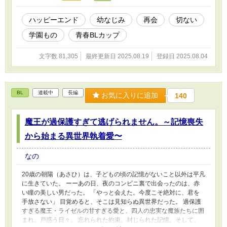
ハッピーエンド
幼なじみ
再会
切ない
学園もの
青春BLカップ​
文字数 81,305
最終更新日 2025.08.19
登録日 2025.08.04
BL
連載中
長編
お気に入りに追加
140
魔王が過保護すぎて逃げられません。～記憶喪失
から始まる異世界執着愛〜
なの
20歳の朝陽（あさひ）は、子どもの頃の記憶がないこと以外は平凡
に生きていた。 ーーあの日、夜のコンビニ裏で出会ったのは、赤
い瞳の美しい男だった。 「やっと会えた。今度こそ絶対に、君を
手放さない」 目覚めると、そこは見知らぬ異世界だった。 過保護
すぎる魔王・ライゼルの甘すぎる愛と、四人の忠実な魔族たちに囲
まれ、戸惑う日々。 忘れられた約束。封じられた記憶。そして、