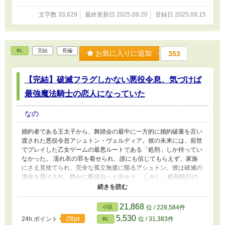
文字数 33,629
最終更新日 2025.09.20
登録日 2025.09.15
BL
完結
長編
お気に入りに追加
353
【完結】破滅フラグしかない悪役令息、気づけば
最強魔法騎士の恋人になっていた
なの
婚約者である王太子から、舞踏会の最中に一方的に婚約破棄を言い
渡された悪役令息アシュトン・ヴェルディア。彼の未来には、前世
でプレイした乙女ゲームの最悪ルートである「処刑」しか待ってい
なかった。 濡れ衣の罪を着せられ、誰にも信じてもらえず、家族
にさえ見捨てられ、完全な孤立無援に陥るアシュトン。彼は破滅の
運命を受け入れ、静かに断頭台へと向かう。 しかし、処刑執行の
まさにその瞬間、一人の男が立ちふさがった。 平民出身でありな
がら、実力で「王国最強」の称号を得た魔法騎士シリル・アルヴァ
イン。彼は王太子に剣を向け、高らかに宣言する。 「――その
21,868
小説
位 / 228,584件
命、俺が預かる」 冷徹で人を寄せ付けないはずの彼が、なぜかア
5,530
28pt
24h.ポイント
位 / 31,383件
BL
シュトンを庇い、その身柄を要求する。 孤立したはずの悪役令息