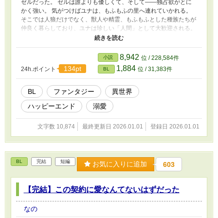
ゼルだった。 ゼルは誰よりも優しくて、そして――独占欲がとに
かく強い。 気がつけばユナは、もふもふの里へ連れていかれる。
そこでは人狼だけでなく、獣人や精霊、もふもふとした種族たちが
仲良く暮らしており、ユナは珍しい「人間」として大歓迎される。
しかし、ゼルだけは露骨にユナを奪われまいとし、 「触るな」
「見るな」「近づくな」と嫉妬を隠そうとしない。 もふもふに抱
きしめられる日々。 嫉妬と優しさに包まれながら、ユナは少しず
8,942
小説
位 / 228,584件
つ居場所を取り戻していく――。
1,884
134pt
24h.ポイント
位 / 31,383件
BL
BL
ファンタジー
異世界
ハッピーエンド
溺愛
文字数 10,874
最終更新日 2026.01.01
登録日 2026.01.01
BL
完結
短編
お気に入りに追加
603
【完結】この契約に愛なんてないはずだった
なの