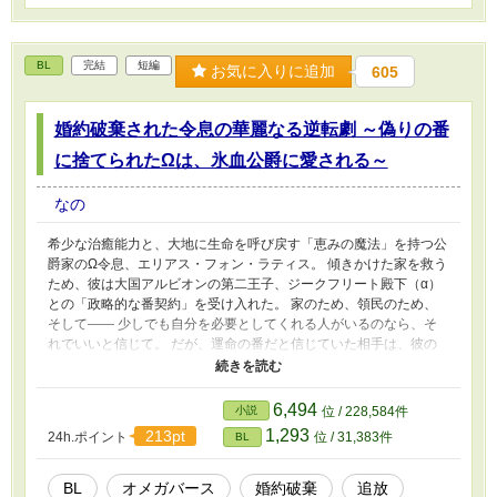
BL
完結
短編
お気に入りに追加
605
婚約破棄された令息の華麗なる逆転劇 ～偽りの番
に捨てられたΩは、氷血公爵に愛される～
なの
希少な治癒能力と、大地に生命を呼び戻す「恵みの魔法」を持つ公
爵家のΩ令息、エリアス・フォン・ラティス。 傾きかけた家を救う
ため、彼は大国アルビオンの第二王子、ジークフリート殿下（α）
との「政略的な番契約」を受け入れた。 家のため、領民のため、
そして―― 少しでも自分を必要としてくれる人がいるのなら、そ
れでいいと信じて。 だが、運命の番だと信じていた相手は、彼の
想いを最初から踏みにじっていた。 「Ωの魔力さえ手に入れば、あ
んな奴はもう要らない」 その冷たい声が、彼の世界を壊した。 す
べてを失い、偽りの罪を着せられ追放されたエリアスがたどり着い
6,494
小説
位 / 228,584件
たのは、隣国ルミナスの地。 そこで出会ったのは、「氷血公爵」
1,293
213pt
24h.ポイント
位 / 31,383件
BL
と呼ばれる孤高のα、アレクシス・ヴァン・レイヴンだった。 人を
寄せつけないほど冷ややかな瞳の奥に、誰よりも深い孤独を抱えた
男。 アレクシスは、心に傷を抱えながらも懸命に生きようとする
BL
オメガバース
婚約破棄
追放