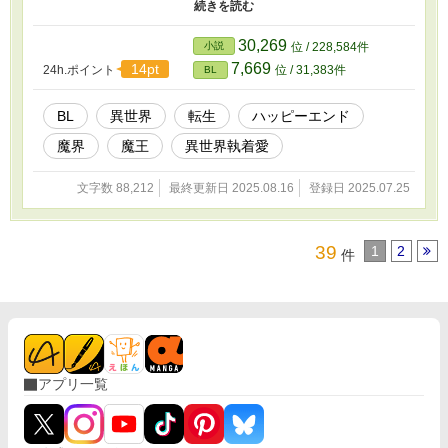
二人の過去に隠された真実。 これは、運命を信じ続けた魔王と、
すべてを忘れた少年が再び出会う、甘くて危うい異世界執着愛。
後半にR18描写があります。 タイトル後ろに＊＊＊をつけてます。
30,269
小説
位 / 228,584件
苦手な方はスルーしてください。
7,669
14pt
24h.ポイント
位 / 31,383件
BL
BL
異世界
転生
ハッピーエンド
魔界
魔王
異世界執着愛
文字数 88,212
最終更新日 2025.08.16
登録日 2025.07.25
39
1
2
件
アプリ一覧