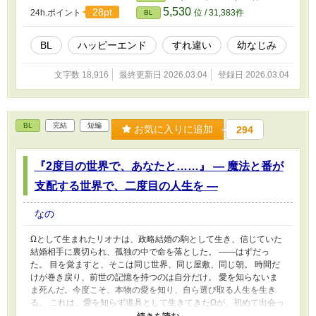
5,530
28pt
24h.ポイント
位 / 31,383件
BL
BL
ハッピーエンド
すれ違い
幼なじみ
文字数 18,916
最終更新日 2026.03.04
登録日 2026.03.04
BL
完結
短編
お気に入りに追加
294
『2度目の世界で、あなたと……』 ― 魔法と番が
支配する世界で、二度目の人生を ―
なの
Ωとして生まれたリオナは、政略結婚の駒として生き、信じていた
結婚相手に裏切られ、孤独の中で命を落とした。 ――はずだっ
た。 目を覚ますと、そこは同じ世界、同じ屋敷、同じ朝。 時間だ
けが巻き戻り、前世の記憶を持つのは自分だけ。 愛を知らないま
ま死んだ。今度こそ、本物の愛を知り、自ら選び取る人生を生き
る。 これは、愛を知らず道具として生きてきたΩが、初めて出会っ
た温もりに触れ、自らの意思で愛を選び直す物語。 「愛を知らず