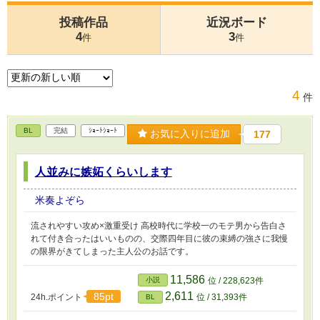
投稿作品
近況ボード
4
3
件
件
4
件
BL
完結
ｼｮｰﾄｼｮｰﾄ
お気に入りに追加
177
人並みに嫉妬くらいします
米奏よぞら
流されやすい攻め×激重受け 高校時代に学校一のモテ男から告白さ
れて付き合ったはいいものの、交際四年目に彼の束縛の強さに我慢
の限界がきてしまった主人公のお話です。
11,586
小説
位 / 228,623件
2,611
85pt
24h.ポイント
位 / 31,393件
BL