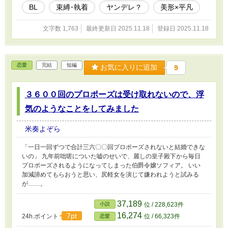
BL
束縛･執着
ヤンデレ？
美形×平凡
文字数 1,763
最終更新日 2025.11.18
登録日 2025.11.18
恋愛
完結
短編
お気に入りに追加
9
３６００回のプロポーズは受け取れないので、浮
気のようなことをしてみました
米奏よぞら
「一日一回ずつで合計三六〇〇回プロポーズされないと結婚できな
いの」 九年前咄嗟についた嘘のせいで、麗しの皇子殿下から毎日
プロポーズされるようになってしまった伯爵令嬢ソフィア。 いい
加減諦めてもらおうと思い、尻軽女を演じて嫌われようと試みる
が……。
37,189
小説
位 / 228,623件
16,274
7pt
24h.ポイント
位 / 66,323件
恋愛