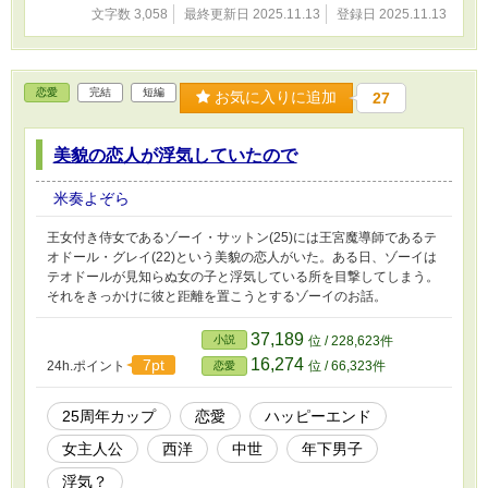
文字数 3,058
最終更新日 2025.11.13
登録日 2025.11.13
恋愛
完結
短編
お気に入りに追加
27
美貌の恋人が浮気していたので
米奏よぞら
王女付き侍女であるゾーイ・サットン(25)には王宮魔導師であるテ
オドール・グレイ(22)という美貌の恋人がいた。ある日、ゾーイは
テオドールが見知らぬ女の子と浮気している所を目撃してしまう。
それをきっかけに彼と距離を置こうとするゾーイのお話。
37,189
小説
位 / 228,623件
16,274
7pt
24h.ポイント
位 / 66,323件
恋愛
25周年カップ
恋愛
ハッピーエンド
女主人公
西洋
中世
年下男子
浮気？