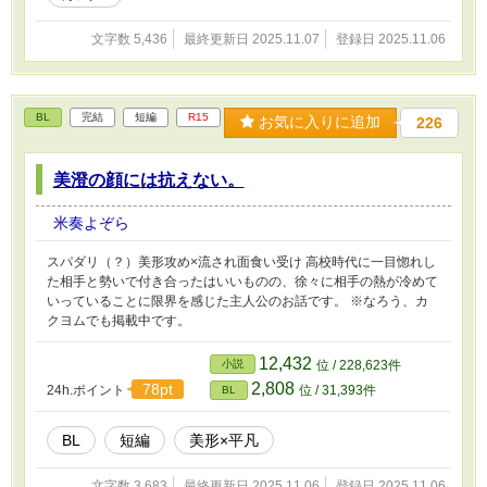
文字数 5,436
最終更新日 2025.11.07
登録日 2025.11.06
BL
完結
短編
R15
お気に入りに追加
226
美澄の顔には抗えない。
米奏よぞら
スパダリ（？）美形攻め×流され面食い受け 高校時代に一目惚れし
た相手と勢いで付き合ったはいいものの、徐々に相手の熱が冷めて
いっていることに限界を感じた主人公のお話です。 ※なろう、カ
クヨムでも掲載中です。
12,432
小説
位 / 228,623件
2,808
78pt
24h.ポイント
位 / 31,393件
BL
BL
短編
美形×平凡
文字数 3,683
最終更新日 2025.11.06
登録日 2025.11.06