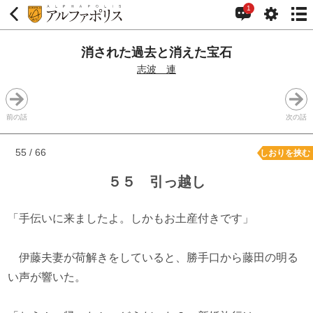
1
消された過去と消えた宝石
志波 連
前の話
次の話
55 / 66
しおりを挟む
５５ 引っ越し
「手伝いに来ましたよ。しかもお土産付きです」
伊藤夫妻が荷解きをしていると、勝手口から藤田の明る
い声が響いた。