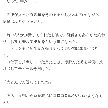
「たった2年か……」
冬服が入った衣裳箱をそのまま押し入れに収めながら、
伊藤はふとそう呟いた。
若い2人が加勢してくれたお陰で、荷解きもあらかた終わ
り、お礼も兼ねて夕食をという事になった。
ベテラン妻と新米妻が張り切って買い物に出掛けて行
く。
力仕事を担当していた男たちは、浮腫んだ足を縁側に投
げ出して缶ビールを開けた。
「大どんでん返しでしたね」
「ああ、最初から斉藤雅也にコロコロ転がされたようなも
んだ」