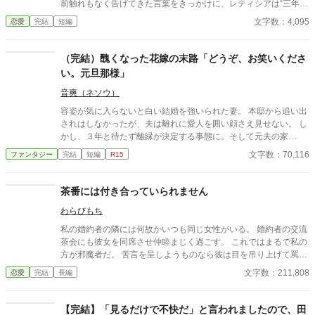
前触れもなく告げてきた言葉をきっかけに、レティシアは“三年
間”の契約を終わらせることにした。 赤の他人を屋敷に迎えるこ
文字数：4,095
恋愛
完結
短編
とはしない。 不要なものに感情を砕く理由などない。 「だって、
面倒でしょう？」 不誠実な夫も、無意味な結婚も、 この際すべて
切り捨ててしまいましょう。
（完結）醜くなった花嫁の末路「どうぞ、お笑いくださ
い。元旦那様」
音爽（ネソウ）
容姿が気に入らないと白い結婚を強いられた妻。 本邸から追い出
されはしなかったが、夫は離れに愛人を囲い顔さえ見せない。 し
かし、３年と待たず離縁が決定する事態に。そして元夫の家
は……。 ＊6月18日HOTランキング入りしました、ありがとうご
文字数：70,116
ファンタジー
完結
短編
R15
ざいます。
茶番には付き合っていられません
わらびもち
私の婚約者の隣には何故かいつも同じ女性がいる。 婚約者の交流
茶会にも彼女を同席させ仲睦まじく過ごす。 これではまるで私の
方が邪魔者だ。 苦言を呈しようものなら彼は目を吊り上げて罵倒
する。 どうして婚約者同士の交流にわざわざ部外者を連れてくる
文字数：211,808
恋愛
完結
長編
のか。 彼が何をしたいのかさっぱり分からない。 もうこんな茶番
に付き合っていられない。 そんなにその女性を傍に置きたいのな
ら好きにすればいいわ。
【完結】「見るだけで不快だ」と言われましたので、田