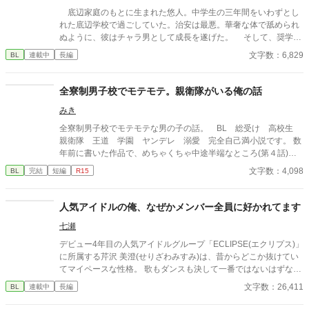
再婚により理事長の親戚となり、この学園に編入してきたもの
底辺家庭のもとに生まれた悠人。中学生の三年間をいわずとし
の、学園の特殊な環境に慣れず、あくまでも庶民感覚で突き進も
れた底辺学校で過ごしていた。治安は最悪。華奢な体で舐められ
うとする。 おまけにその転校生に、生徒会執行部の面々はメロメ
ぬように、彼はチャラ男として成長を遂げた。 そして、奨学金
ロに！？ そんな転校生がとにかく気に入らない幹春。 何を隠そ
制度を使い私立の学園に入学する。これがなんとおぼっちゃまか
文字数：6,829
BL
連載中
長編
う、彼こそが、中学まで、転校生を凌ぐ超極貧ド田舎生活をして
天才ぐらいしか在籍しないと噂のあの男子校。小さなときから腹
きていたから！ ※11/12に10話加筆しています。
が減って眠れぬ夜を勉強に費やしただけはある。 夢の金持ちと
しての生活が今、始まる！､､､かも？ 文章を書くのは始めてなの
全寮制男子校でモテモテ。親衛隊がいる俺の話
で温かい目で見守ってください〜
みき
全寮制男子校でモテモテな男の子の話。 BL 総受け 高校生
親衛隊 王道 学園 ヤンデレ 溺愛 完全自己満小説です。 数
年前に書いた作品で、めちゃくちゃ中途半端なところ(第４話)で
終わります。実験的公開作品
文字数：4,098
BL
完結
短編
R15
人気アイドルの俺、なぜかメンバー全員に好かれてます
七瀬
デビュー4年目の人気アイドルグループ「ECLIPSE(エクリプス)」
に所属する芹沢 美澄(せりざわみすみ)は、昔からどこか抜けてい
てマイペースな性格。 歌もダンスも決して一番ではないはずなの
に、なぜかファンからもメンバーからも目を離されない存在だっ
文字数：26,411
BL
連載中
長編
た。 世話焼きな幼なじみ、明るく距離の近い同い年、しっかり者
で面倒見のいい年上、掴みどころのない自由人、そして無言で隣