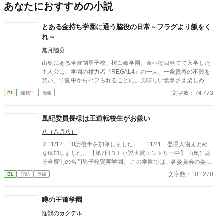
あなたにおすすめの小説
とある金持ち学園に通う脇役の日常～フラグより飯をく
れ～
無月陸兎
山奥にある全寮制男子校、桜白峰学園。食べ物目当てで入学した
主人公は、学園の権力者『REGAL4』の一人、一条貴春の不興を
買い、学園中からハブられることに。美味しい食事さえ楽しめれ
ば問題ないと気にせず過ごしてたが、転入生の扇谷時雨がやって
文字数：74,773
BL
連載中
長編
きたことで、彼の日常は波乱に満ちたものとなる──。 自分の親
友となった時雨が学園の人気者たちに迫られるのを横目で見つ
つ、主人公は巻き込まれて恋人のフリをしたり、ゆるく立ちそう
風紀委員長様は王道転校生がお嫌い
な恋愛フラグを避けようと奮闘する物語です。
八（八月八）
※11/12 10話後半を加筆しました。 11/21 登場人物まとめ
を追加しました。 【第7回ＢＬ小説大賞エントリー中】 山奥にあ
る全寮制の名門男子校鶯実学園。 この学園では、各委員会の委員
長副委員長と、生徒会執行部が『役付』と呼ばれる特権を持って
文字数：101,270
BL
完結
長編
いた。 東海林幹春は、そんな鶯実学園の風紀委員長。 風紀委員長
の名に恥じぬ様、真面目実直に、髪は七三、黒縁メガネも掛けて
職務に当たっていた。 しかしある日、突如として彼の生活を脅か
噂の王道学園
す転入生が現われる。 ボサボサ頭に大きなメガネ、ブカブカの制
怪獣のカクテル
服に身を包んだ転校生は、元はシングルマザーの田舎育ち。母の