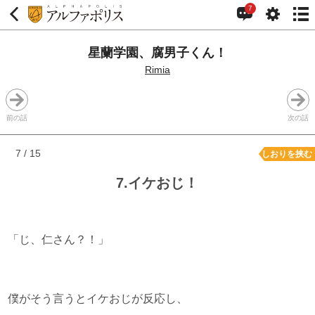
7
星蘭学園、腐男子くん！
Rimia
前の話
次の話
7 / 15
しおりを挟む
7.イケおじ！
「じ、仁さん？！」
僕がそう言うとイケおじが反応し、