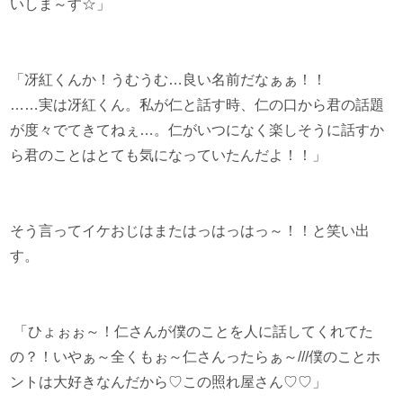
いしま～す☆」
「冴紅くんか！うむうむ…良い名前だなぁぁ！！
……実は冴紅くん。私が仁と話す時、仁の口から君の話題
が度々でてきてねぇ…。仁がいつになく楽しそうに話すか
ら君のことはとても気になっていたんだよ！！」
そう言ってイケおじはまたはっはっはっ～！！と笑い出
す。
「ひょぉぉ～！仁さんが僕のことを人に話してくれてた
の？！いやぁ～全くもぉ～仁さんったらぁ～///僕のことホ
ントは大好きなんだから♡この照れ屋さん♡♡」