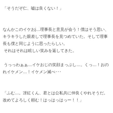
「そうだぞ仁、嘘は良くない！」
なんかこのイケおj…理事長と意見が会う！僕はそう思い、
キラキラした眼差しで理事長を見つめていた。そして理事
長も僕と同じように思ったらしい。
それはそれは眩しい笑みを返してきた。
うっっわぁぁ…イケおじの笑顔まっぶし…。くっ…！おの
れイケメン…！イケメン滅べ･･･
「ふむ…。冴紅くん、君とは公私共に仲良くやれそうだ。
改めてよろしく頼む！はっはっはっー！！」