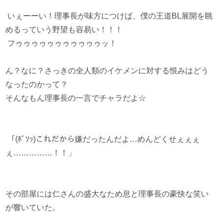
いぇーーい！理事長が味方につけば、僕の王道BL展開を眺
めるっていう野望も容易い！！！
フゥゥゥゥゥゥゥゥゥゥゥッ！
ん？なに？さっきの全人類のイケメンに対する恨みはどう
なったのかって？
そんなもん理事長の一言でチャラだよ☆
「(ﾎﾞｿｯ)これだから嫌だったんだよ…めんどくせぇぇぇ
ぇ……………！！」
その部屋には仁さんの盛大なため息と理事長の豪快な笑い
が響いていた。