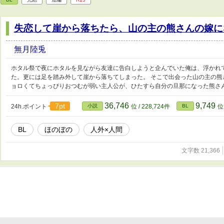
失恋して崖から落ちたら、山の主の熊さんの嫁に
無月陸兎
ホタル祭で夜にホタルを見ながら友達に告白しようと企んでいた俺は、浮かれ
た。更には足を踏み外して崖から落ちてしまった。 そこで出会った山の主の熊
ョロくてちょっぴりおつむが弱い主人公が、ひたすら自分の旦那になった熊さ
36,746
9,749
7pt
24h.ポイント
小説
位 / 228,724件
BL
位 
BL
ほのぼの
人外×人間
文字数 21,366