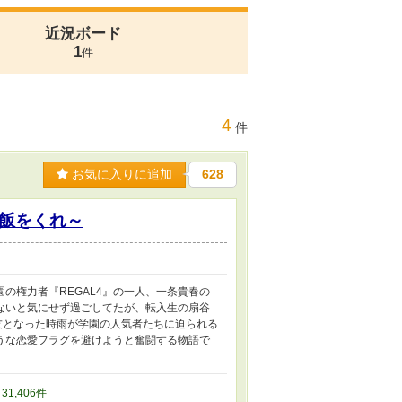
近況ボード
1
件
4
件
お気に入りに追加
628
飯をくれ～
の権力者『REGAL4』の一人、一条貴春の
ないと気にせず過ごしてたが、転入生の扇谷
友となった時雨が学園の人気者たちに迫られる
うな恋愛フラグを避けようと奮闘する物語で
/ 31,406件