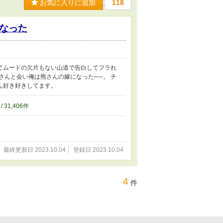
お気に入りに追加
118
なった
てムードの欠片もない山道で告白してフラれ
さんと会い俺は熊さんの嫁になった──。 チ
ん好き好きしてます。
/ 31,406件
最終更新日 2023.10.04
登録日 2023.10.04
4
件