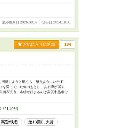
最終更新日 2026.08.07
登録日 2024.10.31
お気に入りに追加
164
グを回避しようと動くも、思うようにいかず、
イフを送っていた俺のもとに、ある噂が届く。
※欠損表現有。本編が始まるのは実質中盤頃で
位 / 31,406件
溺愛/執着
第13回BL大賞