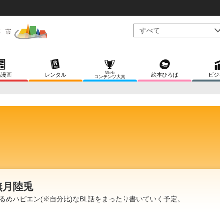
Web
稿漫画
レンタル
絵本ひろば
ビジ
コンテンツ大賞
無月陸兎
るめハピエン(※自分比)なBL話をまったり書いていく予定。