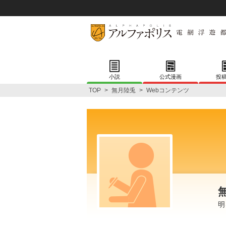
小説
公式漫画
投
TOP
>
無月陸兎
>
Webコンテンツ
明