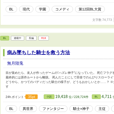
BL
現代
学園
コメディ
第12回BL大賞
文字数 74,773
BL
連載中
長編
R18
病み墜ちした騎士を救う方法
無月陸兎
目が覚めたら、友人が作ったゲームの“ハズレ神子”になっていた。 死亡フラ
最終的には原作ルートから離脱。 死んだことにして田舎でのんびりスローラ
どうやら、かつてのバディだった騎士の様子が、どうもおかしいとか……？ 
す
19,418
4,711
35pt
24h.ポイント
小説
位 / 228,724件
BL
BL
異世界
ファンタジー
騎士×神子
主従