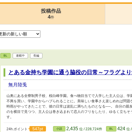
投稿作品
4
件
BL
連載中
長編
とある金持ち学園に通う脇役の日常～フラグより
無月陸兎
山奥にある全寮制男子校、桜白峰学園。食べ物目当てで入学した主人公は、学園
不興を買い、学園中からハブられることに。美味しい食事さえ楽しめれば問題
時雨がやってきたことで、彼の日常は波乱に満ちたものとなる──。 自分の親
のを横目で見つつ、主人公は巻き込まれて恋人のフリをしたり、ゆるく立ちそ
す。
2,435
424
547pt
24h.ポイント
小説
位 / 228,724件
BL
位 