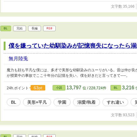
文字数 35,166
BL
完結
長編
R18
僕を嫌っていた幼馴染みが記憶喪失になったら溺
無月陸兎
魔力も顔も平凡な僕には、多才で美形な幼馴染みのユーリがいる。昔は仲が良
が授業中の事故でここ十年分の記憶を失い、僕を好きだと言ってきて──。
13,797
3,216
63pt
24h.ポイント
小説
位 / 228,724件
BL
BL
美形×平凡
学園
溺愛/執着
すれ違い
文字数 93,523
BL
完結
短編
R15