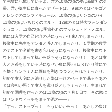
て完璧に記憶しているよ。君の10歳の頃の夢は新聞社の会
長。君が誕生日に食べたデザートは、９歳の頃はイチゴと
オレンジのコンフィチュール、10歳の頃はリンゴのパイ、
11歳の頃はいちじくのタルト、12歳の頃は特大フォンダン
ショコラ、13歳の頃は季節外れのブッシュ・ド・ノエル。
他には入学の自己紹介の時にうっかり噛んでしまったり、
授業中に先生をアンタと呼んでしまったり、１学期の数学
のテストで名前を書き忘れそうになったり、授業中にウト
ウトしてしまって机から落ちそうになったり！ あとは友
人とお茶をしている時になぜか鳥に襲われかけたり誰にで
も懐くワンちゃんに両目を剥きつつ吠えられちゃったり、
初めて友人宅にお泊りした際は一緒のベッドで眠るもあの
頃は寝相が悪くて友人を蹴り落としちゃったり、生まれて
初めて調理を作ったのは11歳の頃の７月５日で、その際に
はサンドウィッチをまるで泥の――」
「すっ、ストップっ！ もういいからっ！ あたしの負け