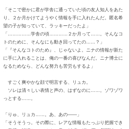
「そこで密かに君が学舎に通っていた頃の友人知人をあた
り、２か月かけてようやく情報を手に入れたんだ。匿名希
望の子が知っていて、ラッキーだったよ」
「……………学舎の頃…………２か月って……。そんなコ
トのために、そんなにも動き回ってたの……？」
「『そんなコトのため』、じゃないよ。ニナの情報が新た
に手に入れることは、俺の一番の喜びなんだ。ニナ博士に
なるためなら、どんな努力も苦労もするよ」
すごく爽やかな顔で明言する、リュカ。
ソレは清々しい表情と声の、はずなのに……。ゾワゾワ
っとする……。
「りゅ、リュカ……。あ、あの――」
「そうそうっ。その際に、レアな情報もたっぷり把握でき