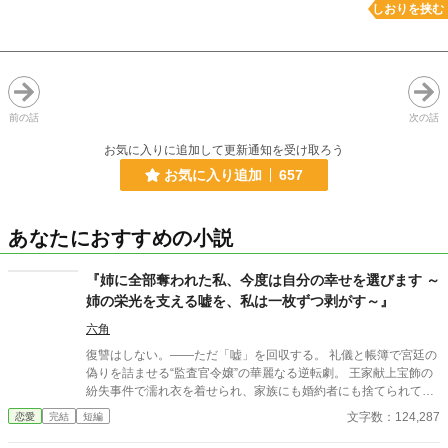
しおりを挟む
前の話
次の話
お気に入りに追加して更新通知を受け取ろう
お気に入り追加
657
あなたにおすすめの小説
『姉に全部奪われた私、今度は自分の幸せを選びます ～
姉の栄光を支える嘘を、私は一枚ずつ剥がす～』
六角
復讐はしない。——ただ「嘘」を回収する。 礼儀と帳簿で宮廷の
偽りを詰ませる“監査官令嬢”の華麗なる逆転劇。 王家献上宝飾の
紛失事件で濡れ衣を着せられ、家族にも婚約者にも捨てられて追
放された子爵家次女リリア。 数年後、彼女は王妃直属の「臨時
文字数：124,287
恋愛
完結
短編
監査官」として、再び宮廷の土を踏む。 そこで待っていたの
は、「慈愛の聖女」として崇められる姉セシリアと、彼女に心酔