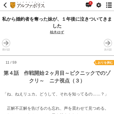
6
私から婚約者を奪った妹が、１年後に泣きついてきま
した
柚木ゆず
前の話
次の話
11 / 59
しおりを挟む
第４話 作戦開始２ヶ月目～ピクニックでのゾ
クリ～ ニナ視点（３）
「ね、ねえリュカ。どうして、それを知ってるの……？」
正解不正解を告げるのも忘れ、声を震わせて見つめる。