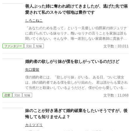
する愚かな貴族たち。しかし、姉の栄光の裏には、横領、洗脳、
善人ぶった姉に奪われ続けてきましたが、逃げた先で溺
そして国を揺るがす「偽造魔石」の陰謀が隠されていた。 「復
愛されて私のスキルで領地は豊作です
讐？ いいえ、これは正当な監査です」 リリアは感情に流され
ず、帳簿と証拠、そして真実を映す「プリズム」を武器に、姉が
しろこねこ
築き上げた嘘の城を一枚ずつ剥がしていく。 孤立無援の彼女を
「あなたのためを思って」という一見優しい伯爵家の姉ジュリナ
支えるのは、氷のように冷徹な宰相補佐レオンハルトと、豪快な
に虐げられている妹セリナ。醜いセリナの言うことを家族は誰も
近衛騎士団長カミュ。 やがてリリアは、国中を巻き込んだ姉の
聞いてくれない。そんな中、唯一差別しない家庭教師に貴族子女
洗脳計画を打ち砕き、自分自身の幸せと、不器用な宰相補佐から
にははしたないとされる魔法を教わるが、親切ぶってセリナを孤
文字数：33,011
ファンタジー
完結
短編
の溺愛を手に入れる——。
立させる姉。植物魔法に目覚めたセリナはペット？のヴィリオを
ともに家を出て南の辺境を目指す。
婚約者の欲しがり妹が僕を欲しがっているのだけど
矢口愛留
僕の婚約者には、「欲しがり妹」がいる。 ある日、ついに彼女
は、姉の婚約者である僕を欲しがり始めた。 君は誰からも愛され
て当然だと勘違いしているようだけど、僕が心から愛しているの
は、君のお姉さんただ一人なんだよ？ ＊小説家になろうにも投稿
文字数：11,068
恋愛
完結
短編
しています。 ＊8/30続きを書きました。
妹のことが好き過ぎて婚約破棄をしたいそうですが、後
悔しても知りませんよ？
カミツドリ