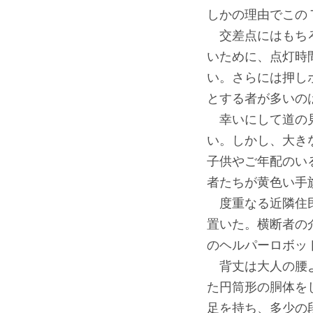
しかの理由でこの
交差点にはもちろ
いために、点灯時
い。さらには押し
とする者が多いの
幸いにして道の見
い。しかし、大き
子供やご年配のい
者たちが黄色い手
度重なる近隣住民
置いた。横断者の
のヘルパーロボッ
背丈は大人の腰よ
た円筒形の胴体を
足を持ち、多少の