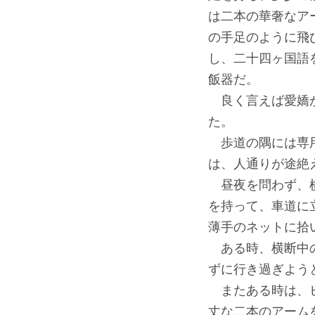
は二本の華奢なア
の手足のように飛
し、二十四ヶ国語
飯器だ。
良く言えば愛嬌が
た。
歩道の隅には専用
は、人通りが途絶
昼夜を問わず、横
を持って、車道に
薄手のネットに拾
ある時、横断中の
ずに行き過ぎよう
またある時は、ヒ
丈な二本のアーム