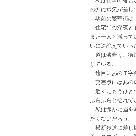
私は仕事の都合か
の列に嫌気が差し
駅前の繁華街はし
住宅街の深夜とも
また一人と減って
いに途絶えていっ
道は薄暗く、街灯
している。
遠目にあのＴ字路
交差点にはあのロ
近くにもうひとつ
ふらふらと揺れて
私は微かに眉を顰
たくないだろう。
横断歩道に差し掛