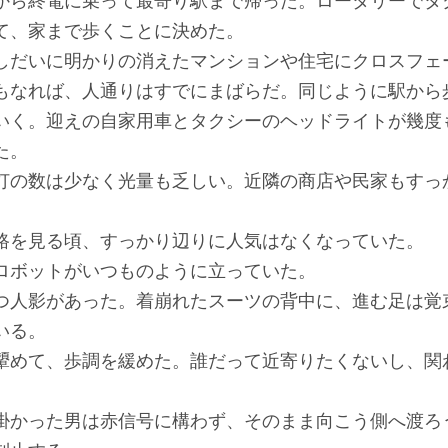
ら終電に乗って最寄り駅まで帰った。ロータリーでタ
て、家まで歩くことに決めた。
だいに明かりの消えたマンションや住宅にクロスフェ
なれば、人通りはすでにまばらだ。同じように駅から
いく。迎えの自家用車とタクシーのヘッドライトが幾度
た。
の数は少なく光量も乏しい。近隣の商店や民家もすっ
を見る頃、すっかり辺りに人気はなくなっていた。
ボットがいつものように立っていた。
人影があった。着崩れたスーツの背中に、進む足は覚
いる。
めて、歩調を緩めた。誰だって近寄りたくないし、関
かった男は赤信号に構わず、そのまま向こう側へ渡ろ