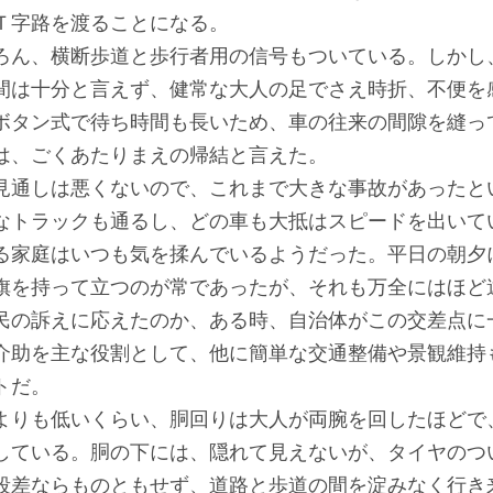
Ｔ字路を渡ることになる。
ん、横断歩道と歩行者用の信号もついている。しかし
間は十分と言えず、健常な大人の足でさえ時折、不便を
ボタン式で待ち時間も長いため、車の往来の間隙を縫っ
は、ごくあたりまえの帰結と言えた。
通しは悪くないので、これまで大きな事故があったと
なトラックも通るし、どの車も大抵はスピードを出いて
る家庭はいつも気を揉んでいるようだった。平日の朝夕
旗を持って立つのが常であったが、それも万全にはほど
の訴えに応えたのか、ある時、自治体がこの交差点に
介助を主な役割として、他に簡単な交通整備や景観維持
トだ。
りも低いくらい、胴回りは大人が両腕を回したほどで
している。胴の下には、隠れて見えないが、タイヤのつ
段差ならものともせず、道路と歩道の間を淀みなく行き