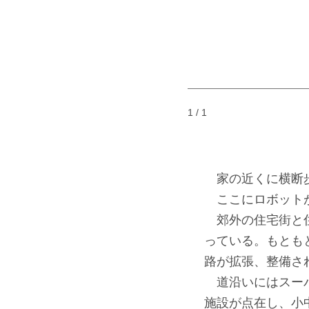
1 / 1
家の近くに横断
ここにロボット
郊外の住宅街と住
っている。もとも
路が拡張、整備さ
道沿いにはスーパ
施設が点在し、小