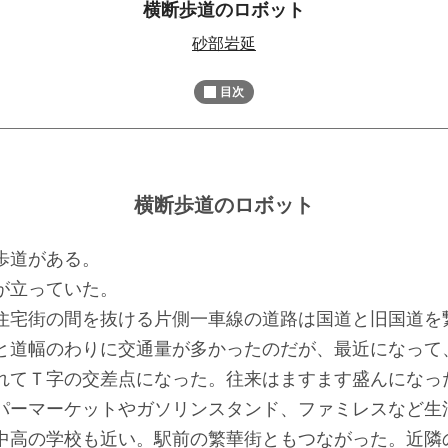
横断歩道のロボット
M
砂部岩延
u
t
目次
e
横断歩道のロボット
歩道がある。
が立っていた。
宅街の間を抜ける片側一車線の道路は国道と旧国道を
と道幅のわりに交通量が多かったのだが、最近になって
れてＴ字の交差点になった。往来はますます盛んになっ
ーマーケットやガソリンスタンド、ファミレスなど生
中高の学校も近い。駅前の繁華街ともつながった。近隣