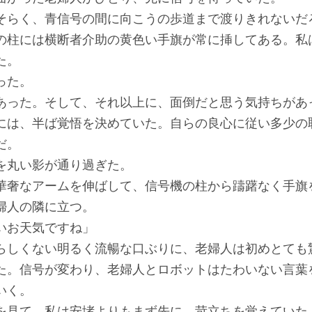
らく、青信号の間に向こうの歩道まで渡りきれないだ
の柱には横断者介助の黄色い手旗が常に挿してある。私
た。
った。
った。そして、それ以上に、面倒だと思う気持ちがあ
には、半ば覚悟を決めていた。自らの良心に従い多少の
だ。
丸い影が通り過ぎた。
奢なアームを伸ばして、信号機の柱から躊躇なく手旗
婦人の隣に立つ。
いお天気ですね」
しくない明るく流暢な口ぶりに、老婦人は初めとても
た。信号が変わり、老婦人とロボットはたわいない言葉
いく。
見て、私は安堵よりもまず先に、苛立ちを覚えていた