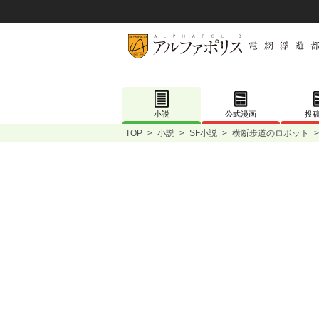
小説
公式漫画
投
TOP
>
小説
>
SF小説
>
横断歩道のロボット
>