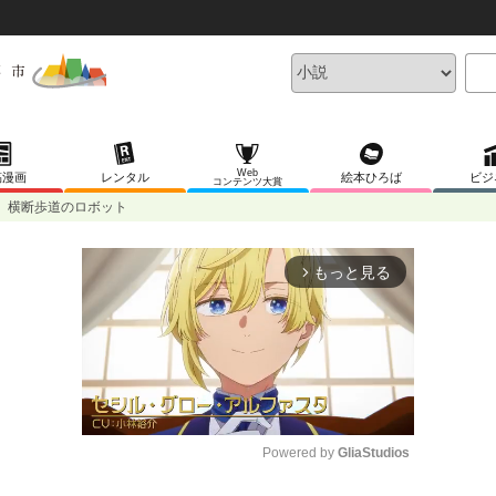
Web
稿漫画
レンタル
絵本ひろば
ビジ
コンテンツ大賞
横断歩道のロボット
もっと見る
arrow_forward_ios
Powered by 
GliaStudios