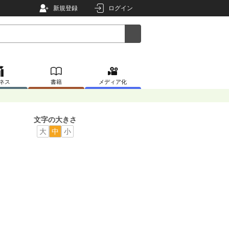
新規登録
ログイン
ネス
書籍
メディア化
文字の大きさ
大
中
小