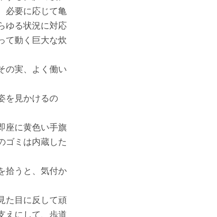
、必要に応じて亀
らゆる状況に対応
って動く巨大な炊
その実、よく働い
姿を見かけるの
即座に黄色い手旗
のゴミは内蔵した
を拾うと、気付か
見た目に反して頑
支えにして、歩道