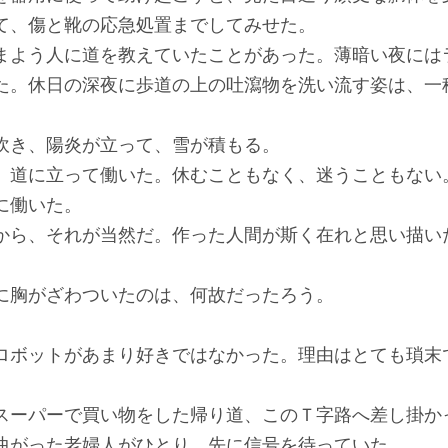
て、傷と靴の応急処置までしてみせた。
よう人に道を教えていたことがあった。薄暗い夜には
た。休日の深夜に歩道の上の吐瀉物を洗い流す姿は、一
き、陽炎が立って、雪が積もる。
道に立って働いた。休むこともなく、迷うこともない
に働いた。
ら、それが当然だ。作った人間が斯く在れと思い描い
胸がざわついたのは、何故だったろう。
ボットがあまり好きではなかった。理由はとても瑣末
ーパーで買い物をした帰り道、このＴ字路へ差し掛か
がった老婦人がひとり、先に信号を待っていた。