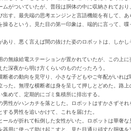
ームがついていたが、普段は胴体の中に収納されており
び出す。最先端の思考エンジンと言語機能を有して、あ
を操るという。見た目の第一印象は、端的に言って、喋
あり、悪く言えば間の抜けた姿のロボットは、しかし
の無線給電ステーションが置かれていたが、この上に
えた深夜から明け方くらいのものだったろう。
断者の動向を見守り、小さな子どもやご年配がいれば
立った。無理な横断者は身を呈して押しとどめた。路上
い集めて、定期的にゴミ集積所に排出する。
男性がハンカチを落とした。ロボットはすかさずそれ
とする男性を追いかけて、これを届けた。
ールが折れて転倒した女性がいた。ロボットは華奢な
を器用に使って助け起こすと、見た目通り頑丈な胴体を