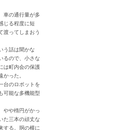
、車の通行量が多
感じる程度に短
て渡ってしまおう
いう話は聞かな
いるので、小さな
には町内会の保護
遠かった。
一台のロボットを
も可能な多機能型
、やや楕円がかっ
いた三本の頑丈な
来する。胴の横に