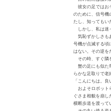
彼女の足ではおそ
のために、信号機
たし、知ってもい
しかし、私は迷
気恥ずかしさもあ
号機が点滅する頃
はない。その逆を
その時、すぐ隣を
蟹の足にも似た華
らかな足取りで老
「こんにちは。良
およそロボットら
ぐさま相貌を崩し
横断歩道を渡って
その丸い後ろ姿を