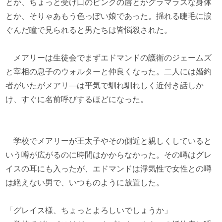
とか、ちょっと受け口のピンクの唇とかグラマラスな身体
とか、そりゃあもう色っぽい娘であった。揺れる睫毛に涙
ぐんだ瞳で見られると男たちは皆悩殺された。
メアリーは生徒会でまずエドマンドの護衛のジェームズ
と宰相の息子のウォルターと仲良くなった。二人には婚約
者がいたがメアリ―は平気で馴れ馴れしく近付き話しか
け、すぐに名前呼びするほどになった。
学校でメアリーが王太子やその側近と親しくしていると
いう噂が広がるのに時間はかからなかった。その噂はグレ
イスの耳にも入ったが、エドマンドは浮気性で女性との噂
は絶えない男で、いつものように放置した。
「グレイス様、ちょっとよろしいでしょうか」