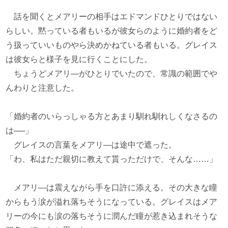
話を聞くとメアリーの相手はエドマンドひとりではない
らしい。黙っている者もいるが彼女らのように婚約者をど
う扱っていいものやら決めかねている者もいる。グレイス
は彼女らと様子を見に行くことにした。
ちょうどメアリ―がひとりでいたので、常識の範囲でや
んわりと注意した。
「婚約者のいらっしゃる方とあまり馴れ馴れしくなさるの
は──」
グレイスの言葉をメアリ―は途中で遮った。
「わ、私はただ親切に教えて貰っただけで、そんな……」
メアリ―は震えながら手を口許に添える。その大きな瞳
からもう涙が溢れ落ちそうになっている。グレイスはメア
リーの今にも涙の落ちそうに潤んだ瞳が惹き込まれそうな