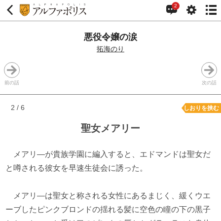
2
悪役令嬢の涙
拓海のり
前の話
次の話
2 / 6
しおりを挟む
聖女メアリー
メアリ―が貴族学園に編入すると、エドマンドは聖女だ
と噂される彼女を早速生徒会に誘った。
メアリ―は聖女と称される女性にあるまじく、緩くウエ
ーブしたピンクブロンドの揺れる髪に空色の瞳の下の黒子