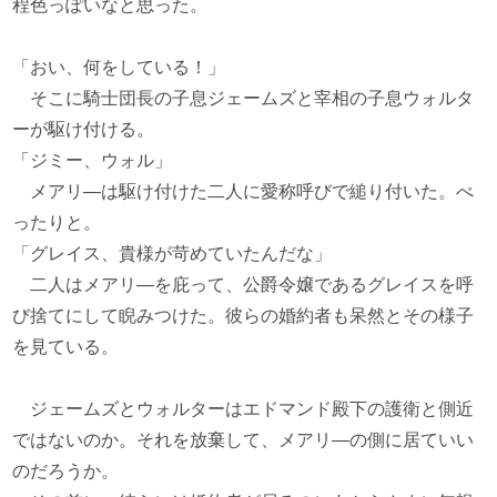
程色っぽいなと思った。
「おい、何をしている！」
そこに騎士団長の子息ジェームズと宰相の子息ウォルタ
ーが駆け付ける。
「ジミー、ウォル」
メアリ―は駆け付けた二人に愛称呼びで縋り付いた。べ
ったりと。
「グレイス、貴様が苛めていたんだな」
二人はメアリ―を庇って、公爵令嬢であるグレイスを呼
び捨てにして睨みつけた。彼らの婚約者も呆然とその様子
を見ている。
ジェームズとウォルターはエドマンド殿下の護衛と側近
ではないのか。それを放棄して、メアリ―の側に居ていい
のだろうか。