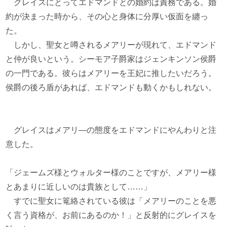
グレイスにとってエドマンドとの婚約は責務である。婚
約が決まった時から、その心と身体に分厚い仮面を纏っ
た。
しかし、聖女と噂されるメアリーが現れて、エドマンド
と仲が良いという。シーモア子爵家はジェンキンソン侯爵
の一門である。彼らはメアリーを王妃に推したいだろう。
侯爵の後ろ盾があれば、エドマンドも動くかもしれない。
グレイスはメアリ―の態度をエドマンドにやんわりと注
意した。
「ジェームズ様とウォルター様のことですが、メアリー様
とあまりに近しいのは貴族として……」
すでに聖女に篭絡されている彼は「メアリーのことを悪
く言う資格が、お前にあるのか！」と反射的にグレイスを