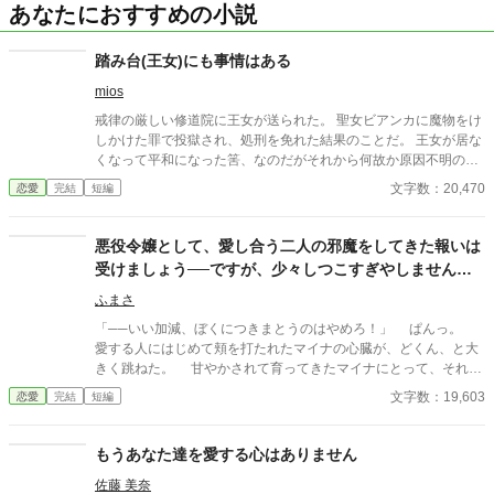
あなたにおすすめの小説
踏み台(王女)にも事情はある
mios
戒律の厳しい修道院に王女が送られた。 聖女ビアンカに魔物をけ
しかけた罪で投獄され、処刑を免れた結果のことだ。 王女が居な
くなって平和になった筈、なのだがそれから何故か原因不明の不
調が蔓延し始めて……原因究明の為、王女の元婚約者が調査に乗
文字数：20,470
恋愛
完結
短編
り出した。
悪役令嬢として、愛し合う二人の邪魔をしてきた報いは
受けましょう──ですが、少々しつこすぎやしません
か。
ふまさ
「──いい加減、ぼくにつきまとうのはやめろ！」 ぱんっ。
愛する人にはじめて頬を打たれたマイナの心臓が、どくん、と大
きく跳ねた。 甘やかされて育ってきたマイナにとって、それは
とてつもない衝撃だったのだろう。そのショックからか。前世の
文字数：19,603
恋愛
完結
短編
ものであろう記憶が、マイナの頭の中を一気にぐるぐると駆け巡
った。 ──え？ 打たれた衝撃で横を向いていた顔を、真正面
に向ける。王立学園の廊下には大勢の生徒が集まり、その中心に
もうあなた達を愛する心はありません
は、三つの人影があった。一人は、マイナ。目の前には、この国
佐藤 美奈
の第一王子──ローランドがいて、その隣では、ローランドの愛す