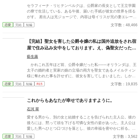
る婚約者、伯爵令嬢のリリアンが怒りで目を吊り上げていた。
セラフィーナ・リヒテンベルクは、公爵家の長女として王立学園
の寮で生活している。ある午後、届いた手紙が彼女の世界を揺る
がす。 差出人は兄ジョージで、内容は母イリスが兄の妻エレーヌ
をいびっているというものだった。最初は信じられなかったが、
文字数：48,466
恋愛
完結
短編
手紙の中で兄は母の嫉妬に苦しむエレーヌを心配し、セラフィー
ナに助けを求めていた。 理知的で優しい公爵夫人の母が信じられ
なかったが、兄の必死な頼みに胸が痛む。 セラフィーナは、一年
【完結】聖女を害した公爵令嬢の私は国外追放をされ宿
ぶりに実家に帰ると、母が物置に閉じ込められていた。幸せだっ
屋で住み込み女中をしております。え、偽聖女だった？
た家族の日常が壊れていく。魔法やファンタジー異世界系は、途
ごめんなさい知りません。
中からあるかもしれません。
藍生蕗
かれこれ五年ほど前、公爵令嬢だった私───オリランダは、王
太子の婚約者と実家の娘の立場の両方を聖女であるメイルティン
様に奪われた事を許せずに、彼女を害してしまいました。しかし
それが王太子と実家から不興を買い、私は国外追放をされてしま
文字数：19,835
恋愛
完結
短編
R15
います。 そうして私は自らの罪と向き合い、平民となり宿屋で
住み込み女中として過ごしていたのですが…… 偽聖女だった？
更にどうして偽聖女の償いを今更私がしなければならないので
これからもあなたが幸せでありますように。
しょうか？ とりあえず今幸せなので帰って下さい。 ※ 設定は甘
石河 翠
めです ※ 他のサイトにも投稿しています
愛する男から、別の女と結婚することを告げられた主人公。彼の
後ろには、黙って頭を下げる可憐な女性の姿があった。主人公は
愛した男へひとつ口づけを落とし、彼の幸福を密やかに祈る。婚
約破棄風の台詞から始まる、よくある悲しい恋の結末。 小説家に
文字数：3,562
恋愛
完結
短編
なろうにも投稿しております。 扉絵は管澤捻さまに描いていただ