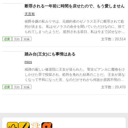
更にどうして偽聖女の償いを今更私がしなければならないので
断罪される一年前に時間を戻せたので、もう愛しません
しょうか？ とりあえず今幸せなので帰って下さい。 ※ 設定は甘
天宮有
めです ※ 他のサイトにも投稿しています
侯爵令嬢の私ルリサは、元婚約者のゼノラス王子に断罪されて処
刑が決まる。 私はゼノラスの命令を聞いていただけなのに、捨て
られてしまったようだ。 処刑される前日、私は今まで試せなかっ
た時間を戻す魔法を使う。 魔法は成功して一年前に戻ったから、
文字数：20,514
恋愛
完結
短編
私はゼノラスを許しません。
踏み台(王女)にも事情はある
mios
戒律の厳しい修道院に王女が送られた。 聖女ビアンカに魔物をけ
しかけた罪で投獄され、処刑を免れた結果のことだ。 王女が居な
くなって平和になった筈、なのだがそれから何故か原因不明の不
調が蔓延し始めて……原因究明の為、王女の元婚約者が調査に乗
文字数：20,470
恋愛
完結
短編
り出した。