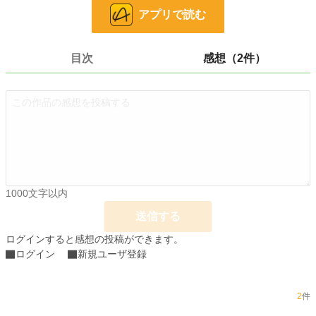
アプリで読む
文字数
13,024
更新日時
2024.11.08 16:09
目次
感想（2件）
初回公開日時
2024.11.08 16:09
初回完結日時
2024.11.08 16:10
週間ポイント
8,317 pt (1,165 位)
月間ポイント
22,707 pt (2,073 位)
年間ポイント
369,940 pt (1,510 位)
累計ポイント
727,263 pt (7,737 位)
1000文字以内
送信する
ログインすると感想の投稿ができます。
ログイン
新規ユーザ登録
2
件