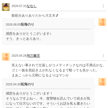
ななし
︙
2026.07.31
殺処分ありありだから大丈夫🎵
拓海のり
2026.08.05
感想をありがとうございます♪
そう、きっとありあり。
与三振王
︙
2025.04.28
笑えない事されて仕返しがコメディチックなのは不満点かな。
ゴミ一族全員起き上がれなくなるまで殴っても良かった。
まあこっから元鞘になるよりはマシか
拓海のり
2025.04.30
感想をありがとうございます！
そうなんですよね～。今、復讐物を読んでいて続きが気
になって仕方ないのです。そういうお話を私も書きたい