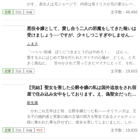
がす。 差出人は兄ジョージで、内容は母イリスが兄の妻エレーヌ
をいびっているというものだった。最初は信じられなかったが、
文字数：48,466
恋愛
完結
短編
手紙の中で兄は母の嫉妬に苦しむエレーヌを心配し、セラフィー
ナに助けを求めていた。 理知的で優しい公爵夫人の母が信じられ
なかったが、兄の必死な頼みに胸が痛む。 セラフィーナは、一年
悪役令嬢として、愛し合う二人の邪魔をしてきた報いは
ぶりに実家に帰ると、母が物置に閉じ込められていた。幸せだっ
受けましょう──ですが、少々しつこすぎやしません
た家族の日常が壊れていく。魔法やファンタジー異世界系は、途
か。
中からあるかもしれません。
ふまさ
「──いい加減、ぼくにつきまとうのはやめろ！」 ぱんっ。
愛する人にはじめて頬を打たれたマイナの心臓が、どくん、と大
きく跳ねた。 甘やかされて育ってきたマイナにとって、それは
とてつもない衝撃だったのだろう。そのショックからか。前世の
文字数：19,603
恋愛
完結
短編
ものであろう記憶が、マイナの頭の中を一気にぐるぐると駆け巡
った。 ──え？ 打たれた衝撃で横を向いていた顔を、真正面
に向ける。王立学園の廊下には大勢の生徒が集まり、その中心に
【完結】聖女を害した公爵令嬢の私は国外追放をされ宿
は、三つの人影があった。一人は、マイナ。目の前には、この国
屋で住み込み女中をしております。え、偽聖女だった？
の第一王子──ローランドがいて、その隣では、ローランドの愛す
ごめんなさい知りません。
る婚約者、伯爵令嬢のリリアンが怒りで目を吊り上げていた。
藍生蕗
かれこれ五年ほど前、公爵令嬢だった私───オリランダは、王
太子の婚約者と実家の娘の立場の両方を聖女であるメイルティン
様に奪われた事を許せずに、彼女を害してしまいました。しかし
それが王太子と実家から不興を買い、私は国外追放をされてしま
文字数：19,835
恋愛
完結
短編
R15
います。 そうして私は自らの罪と向き合い、平民となり宿屋で
住み込み女中として過ごしていたのですが…… 偽聖女だった？