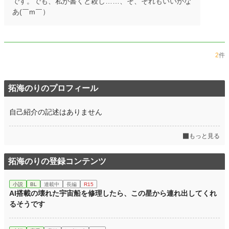
です。でも、私が書くと殺し……、そ、それもいいかな
あ(￣m￣）
2
件
拓海のりのプロフィール
自己紹介の記述はありません
もっと見る
拓海のりの登録コンテンツ
小説
BL
連載中
長編
R15
AI搭載の壊れた宇宙船を修理したら、この星から連れ出してくれ
るそうです