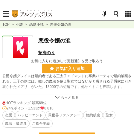
TOP
>
小説
>
恋愛小説
>
悪役令嬢の涙
恋愛
完結
短編
悪役令嬢の涙
拓海のり
お気に入りに追加して更新通知を受け取ろう
お気に入り追加
公爵令嬢グレイスは婚約者である王太子エドマンドに卒業パーティで婚約破棄さ
れる。王子の側には、癒しの魔法を使え聖女ではないかと噂される子爵家に引き
取られたメアリ―がいた。13000字の短編です。他サイトにも投稿します。
小説
883 位 / 228,997 件
HOTランキング 最高69位
24h.ポイント
1,533pt
8,818
恋愛
520 位 / 66,399 件
恋愛
ハッピーエンド
異世界ファンタジー
婚約破棄
聖女
お気に入り
590
魔法・魔道具
ご都合主義
24h.ポイント
1,533 pt