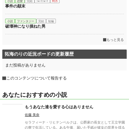
小説
恋愛
完結
ｼｮｰﾄｼｮｰﾄ
R15
事件の顛末
小説
ファンタジー
完結
短編
破壊神になり損ねた男
もっと見る
拓海のりの近況ボードの更新履歴
まだ投稿がありません
このコンテンツについて報告する
あなたにおすすめの小説
もうあなた達を愛する心はありません
佐藤 美奈
セラフィーナ・リヒテンベルクは、公爵家の長女として王立学園
の寮で生活している。ある午後、届いた手紙が彼女の世界を揺る