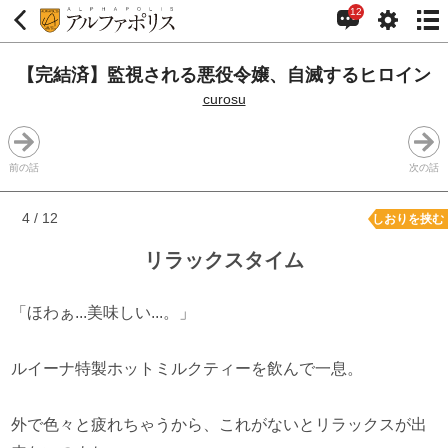
12
【完結済】監視される悪役令嬢、自滅するヒロイン
curosu
前の話
次の話
4 / 12
しおりを挟む
リラックスタイム
「ほわぁ...美味しい...。」
ルイーナ特製ホットミルクティーを飲んで一息。
外で色々と疲れちゃうから、これがないとリラックスが出