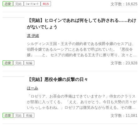
役令嬢予定のヴァイオレットだが……
文字数：16,625
恋愛
完結
ｼｮｰﾄｼｮｰﾄ
R15
【完結】ヒロインであれば何をしても許される……わけ
がないでしょう
凛 伊緒
シルディンス王国・王太子の婚約者である侯爵令嬢のセスアは、
伯爵令嬢であるルーシアにとある名で呼ばれていた。 『悪役令
嬢』……と。 セスアの婚約者である王太子に擦り寄り、次々と無
礼を働くルーシア。 セスアはついに我慢出来なくなり、反撃に出
文字数：23,928
恋愛
完結
短編
る。 しかし予想外の事態が…？ ざまぁ＆ハッピーエンドです。
【完結】悪役令嬢の反撃の日々
ほーみ
「ロゼリア、お茶会の準備はできていますか？」侍女のクラリス
が部屋に入ってくる。 「ええ、ありがとう。今日も大勢の方々が
いらっしゃるわね。」ロゼリアは微笑みながら答える。その微笑
みは氷のように冷たく見えたが、心の中では別の計画を巡らせて
文字数：11,081
恋愛
完結
長編
いた。 お茶会の席で、ロゼリアはいつものように優雅に振る舞
い、貴族たちの陰口に耳を傾けた。その時、一人の男性が現れ
た。彼は王国の第一王子であり、ロゼリアの婚約者でもあるレオ
ンハルトだった。 「ロゼリア、君の美しさは今日も輝いている