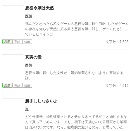
悪役令嬢は天然
西楓
死んだと思ったら乙女ゲームの悪役令嬢に転生⁉︎転生したがゲーム
の存在を知らず天然に振る舞う悪役令嬢に対し、ゲームだと知っ
ているヒロインは…
文字数：7,603
恋愛
完結
短編
真実の愛
西楓
悪役令嬢に転生した女性が、婚約破棄されないように奮闘する
話。
文字数：4,512
恋愛
完結
短編
勝手にしなさいよ
棗
どうせ将来、婚約破棄されると分かりきってる相手と婚約するな
んて真っ平ごめんです！でも、相手は王族なので公爵家から破棄
は出来ないのです。なら、徹底的に避けるのみ。と思っていた悪