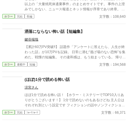
以上の「大量焼死体遺棄事件」のまとめサイトです。 事件の上澄
みでしかない、ニュース報道とネット情報が序章であり終章。 一
年以上も前に、偶然「写本」のネット検索から、オカルトな事件
文字数：108,640
ホラー
完結
長編
に巻き込まれた女性のブログ。 その家族が、彼女を探すことで、
日常を踏み越える恐怖を、誰かに相談したかったブログまでが第
一章。 そして、事件の、悪意の裏側が第二章です。 ホラーもミス
洒落にならない怖い話【短編集】
テリーと同じで、ラストがないと評価しづらいため、短編集でな
鍵谷端哉
い長編はweb掲載には向かないジャンルです。 そのため、第一章
にて、表向きのラストを用意しました。 第二章では、その裏側が
【累計60万PV突破‼】 話題作「アンケートに答えたら、人生が終
明らかになり、予想を裏切れれば、とも思いますので、お付き合
わった話」が10万PVを記録。 日常に潜む“逃げ場のない恐怖”を集
いください。 表紙イラストは、lllust ACより、乾大和様の「お嬢
めた、戦慄の短編集。 その違和感は、もう始まっている。 帰り
さん」を使用させていただいております。
道、誰もいないはずの部屋、何気ない会話。 どこにでもある日常
文字数：194,568
ホラー
連載中
短編
が、ある瞬間、取り返しのつかない異常へと変わる。 意味が分か
ると凍りつく話。 理由もなく、ただ追い詰められていく話。 そし
て、最後の一行で現実がひっくり返る話。 1話1000〜2000文字。
(ほぼ)1分で読める怖い話
隙間時間で読める短編ながら、 読み終えたあと、ふとした静寂が
涼宮さん
怖くなる。 これはすべて、どこかで起きていてもおかしくない
話。 ――あなたのすぐ隣でも。 洒落にならない実話風・創作ホラ
ほぼ1分で読める怖い話！ 【ホラー・ミステリーでTOP10入りあ
ー。
りがとうございます！】 1分で読めないのもあるけどね 主人公は
それぞれ別という設定です フィクションの話やノンフィクション
の話も…。 サクサク読めて楽しい！(矛盾してる) ⚠︎この物語で出
文字数：66,371
ホラー
完結
ｼｮｰﾄｼｮｰﾄ
てくる場所は実在する場所とは全く関係御座いません ⚠︎他の人の
作品と酷似している場合はお知らせください