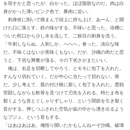
を現すかと思ったが、白かった。ほぼ脂肪なのだ。肉は白
身がかった薄いピンク色で、豚肉に近い。
刺身状に削いで摘まんで頭上に持ち上げ、あーん、と開
けた口に落とす。鉄の味がする。不味いと思った。浴槽に
ついた蛇口から少し水を流して、二枚目の刺身を洗う。
「牛刺しならぬ、人刺しか、へへへ」食った。淡白な味
だ。不味くはないが美味くもない。だが、沙織の肉だと思
うと、下劣な興奮が漲る。その下劣さがまたいい。
俺は、右足を切断してやろう、とモモに包丁を入れた。
すんなり切れていく。だが中心に当たって切れない。骨
だ。少し考えて、股の付け根に新しく包丁を入れた。悪戦
苦闘しながらも軟骨を見つけて刃先を入れる。時たま布を
裂くような音とぐしゃりずしゃり、という関節を引き裂く
音がする。押しつぶされた空気が血の中から湧き出るよう
なブジュ、という音もする。
「はあはあはあ。俺悟り開いたかもしんねーぞ沙織。破壊