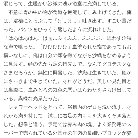
混じって、生暖かい沙織の魂が浴室に充満している。
不意に胃の中の物が食道を逆流してこみ上げてきた。俺
は、浴槽にとっぷして「げぇげぇ」吐き出す。すごい量だ
った。バケツをひっくり返したように流れ出した。
「はあはあはあ、はぁ…ふぅふふ。ふふふふ」思わず淫猥
な声で唸った。「ひひひひひ」血塗られた指であってもお
構いなしに、俺は自分の頬を撫でながら沙織をなめるよう
に見渡す。頭の先から足の指先まで。なんてグロテスクな
さまだろうか。無性に興奮した。沙織は生きていた。確か
にさっきまで生きていた。それがどうだ。美しい見た目と
は裏腹に、血みどろの気色の悪いはらわたをさらけ出して
いる。異様な光景だった。
シャワーヘッドをとって、浴槽内のゲロを洗い流す。そ
れから満を持して、試しに右足の内ももを大きくそぎ落と
した。想像と違う。予定では赤み肉の塊、よく業務用のス
ーパーで売られている外国産の牛肉の長細いブロックが姿