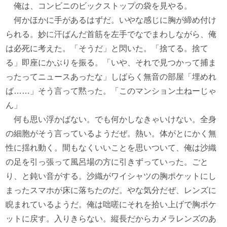
俺は、コンビニのビックストップの袋を見やる。
何かほかに手があるはずだ。いやな感じに胸が締め付け
られる。妙に汗ばんだ首筋を左手でなでまわしながら、俺
は必死に考えた。「そうだ」と閃いた。「捨てる。捨て
る」即座にかぶりを振る。「いや、それで見つかって捕ま
ったってニュースあったな」しばらく無音の部屋「埋めれ
ば……」そう言って黙った。「このマンション土ねーじゃ
ん」
何も思い浮かばない。でも何かしなきゃいけない。全身
の細胞がそう言っているようだぜ。熱い。体がとにかく無
性に揺れ動く。間もなくいいことを思いついて、俺は沙織
の足を引っ張って風呂場の方に引きずっていった。ごと
り、と鈍い音がする。沙織がワイシャツの胸ポケットにし
まったスマホが床に落ちたのだ。やな気分だぜ、レンズに
睨まれているようだ。俺は咄嗟にそれを拾い上げで胸ポケ
ットに戻す。入りきらない。縦長だからカメラレンズのあ