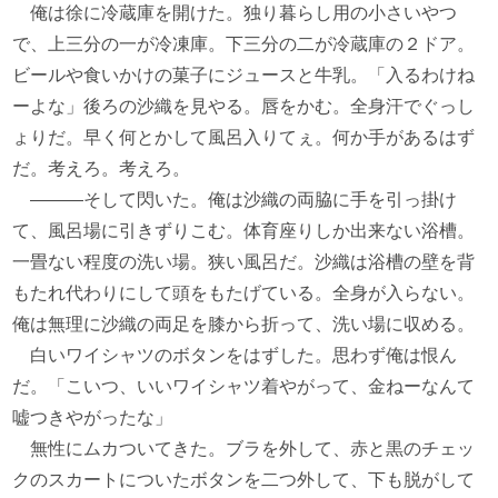
俺は徐に冷蔵庫を開けた。独り暮らし用の小さいやつ
で、上三分の一が冷凍庫。下三分の二が冷蔵庫の２ドア。
ビールや食いかけの菓子にジュースと牛乳。「入るわけね
ーよな」後ろの沙織を見やる。唇をかむ。全身汗でぐっし
ょりだ。早く何とかして風呂入りてぇ。何か手があるはず
だ。考えろ。考えろ。
―――そして閃いた。俺は沙織の両脇に手を引っ掛け
て、風呂場に引きずりこむ。体育座りしか出来ない浴槽。
一畳ない程度の洗い場。狭い風呂だ。沙織は浴槽の壁を背
もたれ代わりにして頭をもたげている。全身が入らない。
俺は無理に沙織の両足を膝から折って、洗い場に収める。
白いワイシャツのボタンをはずした。思わず俺は恨ん
だ。「こいつ、いいワイシャツ着やがって、金ねーなんて
嘘つきやがったな」
無性にムカついてきた。ブラを外して、赤と黒のチェッ
クのスカートについたボタンを二つ外して、下も脱がして