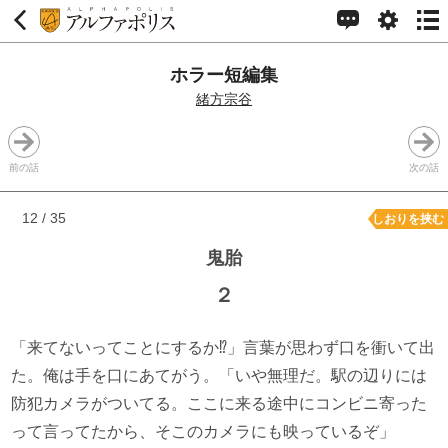
ホラー短編集
緒方宗谷
前の話
次の話
12 / 35
しおりを挟む
鬼胎
２
「来てないってことにするか⁉」言葉が思わず口を衝いて出
た。俺は手を口にあてがう。「いや無理だ。駅の辺りには
防犯カメラがついてる。ここに来る途中にコンビニ寄った
って言ってたから、そこのカメラにも映っているぞ」