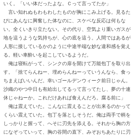
いく。「いい体だったよな。Ｃって言ってたか」
言い知れぬもわもわしたものが胸にこみ上げる。見るた
びにあんなに興奮した体なのに、スケベな反応は何もな
い。全くいきり立たない。その代り、空気より重いガスが
地を這うような気持ちが、心の底を這う。人間ではあるが
人形に接しているかのように中途半端な妙な違和感を覚え
る。軽い車酔いを起こしているようだ。
俺は寝転がって、シンクの扉を開けて万能包丁を取り出
す。「捨てらんねー、埋めらんねーっていうんなら、食っ
ちまえばいいんだ。幸いゴールデンウィーク前日じゃん。
沙織のやつ中日も有給出してるって言ってたし、夢の十連
休じゃねーか。これだけあれば食えんだろ。腐る前に」
俺は震えていた。こんなに震えることが出来るのかって
くらい震えていた。包丁を落としそうだ。俺は両手で柄を
しっかりと握って、へそに刃先を添える。それから胸の方
になぞっていって、胸の谷間の直下、みぞおちあたりに刃