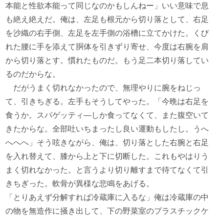
本能と性欲本能って同じなのかもしんねー」いい意味で息
も絶え絶えだ。俺は、左足も根元から切り落として、右足
を沙織の右手側、左足を左手側の浴槽に立てかけた。くび
れた腰に手を添えて胴体を引きずり寄せ、今度は右腕を肩
から切り落とす。慣れたものだ。もう足二本切り落してい
るのだからな。
だがうまく切れなかったので、無理やりに腕をねじっ
て、引きちぎる。左手もそうしてやった。「今晩は右足を
食うか。スパゲッティ―しか食ってなくて、また腹空いて
きたからな。全部吐いちまったし良い運動もしたし。うへ
へへへ」そう呟きながら、俺は、切り落とした右腕と右足
を入れ替えて、膝から上と下に切断した。これもやはりう
まく切れなかった。と言うより切り離すまで待てなくて引
きちぎった。軟骨が異様な悲鳴をあげる。
「とりあえず分解すれば冷蔵庫に入るな」俺は冷蔵庫の中
の物を無造作に掻き出して、下の野菜室のプラスチックケ