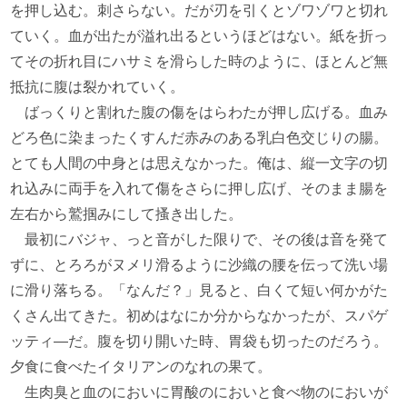
を押し込む。刺さらない。だが刃を引くとゾワゾワと切れ
ていく。血が出たが溢れ出るというほどはない。紙を折っ
てその折れ目にハサミを滑らした時のように、ほとんど無
抵抗に腹は裂かれていく。
ばっくりと割れた腹の傷をはらわたが押し広げる。血み
どろ色に染まったくすんだ赤みのある乳白色交じりの腸。
とても人間の中身とは思えなかった。俺は、縦一文字の切
れ込みに両手を入れて傷をさらに押し広げ、そのまま腸を
左右から鷲掴みにして搔き出した。
最初にバジャ、っと音がした限りで、その後は音を発て
ずに、とろろがヌメリ滑るように沙織の腰を伝って洗い場
に滑り落ちる。「なんだ？」見ると、白くて短い何かがた
くさん出てきた。初めはなにか分からなかったが、スパゲ
ッティ―だ。腹を切り開いた時、胃袋も切ったのだろう。
夕食に食べたイタリアンのなれの果て。
生肉臭と血のにおいに胃酸のにおいと食べ物のにおいが