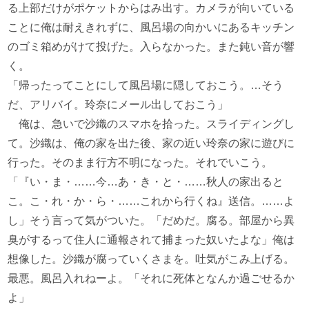
る上部だけがポケットからはみ出す。カメラが向いている
ことに俺は耐えきれずに、風呂場の向かいにあるキッチン
のゴミ箱めがけて投げた。入らなかった。また鈍い音が響
く。
「帰ったってことにして風呂場に隠しておこう。…そう
だ、アリバイ。玲奈にメール出しておこう」
俺は、急いで沙織のスマホを拾った。スライディングし
て。沙織は、俺の家を出た後、家の近い玲奈の家に遊びに
行った。そのまま行方不明になった。それでいこう。
「『い・ま・……今…あ・き・と・……秋人の家出ると
こ。こ・れ・か・ら・……これから行くね』送信。……よ
し」そう言って気がついた。「だめだ。腐る。部屋から異
臭がするって住人に通報されて捕まった奴いたよな」俺は
想像した。沙織が腐っていくさまを。吐気がこみ上げる。
最悪。風呂入れねーよ。「それに死体となんか過ごせるか
よ」