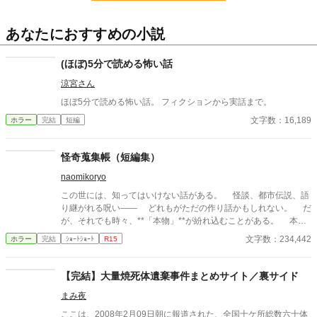
あなたにおすすめの小説
(ほぼ)5分で読める怖い話
涼宮さん
ほぼ5分で読める怖い話。 フィクションから実話まで。
文字数：16,189
ホラー
完結
短編
怪奇蒐集帳（短編集）
naomikoryo
この世には、知ってはいけない話がある。 怪談、都市伝説、語
り継がれる呪い—— どれもがただの作り話かもしれない。 だ
が、それでも時々、**「本物」**が紛れ込むことがある。 本書
は、そんな“見つけてしまった”怪異を集めた一冊である。 最後
文字数：234,442
ホラー
完結
ｼｮｰﾄｼｮｰﾄ
R15
のページを閉じるとき、あなたは“何か”に気づくことになるだろ
う——。
【完結】大量焼死体遺棄事件まとめサイト／裏サイド
まみ夜
ここは、2008年2月09日朝に報道された、全国十ケ所総数六十体