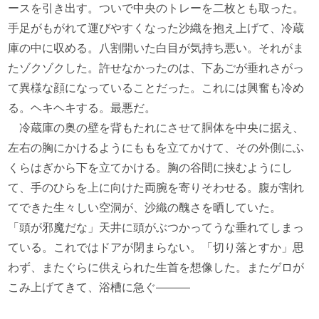
ースを引き出す。ついで中央のトレーを二枚とも取った。
手足がもがれて運びやすくなった沙織を抱え上げて、冷蔵
庫の中に収める。八割開いた白目が気持ち悪い。それがま
たゾクゾクした。許せなかったのは、下あごが垂れさがっ
て異様な顔になっていることだった。これには興奮も冷め
る。ヘキヘキする。最悪だ。
冷蔵庫の奥の壁を背もたれにさせて胴体を中央に据え、
左右の胸にかけるようにももを立てかけて、その外側にふ
くらはぎから下を立てかける。胸の谷間に挟むようにし
て、手のひらを上に向けた両腕を寄りそわせる。腹が割れ
てできた生々しい空洞が、沙織の醜さを晒していた。
「頭が邪魔だな」天井に頭がぶつかってうな垂れてしまっ
ている。これではドアが閉まらない。「切り落とすか」思
わず、またぐらに供えられた生首を想像した。またゲロが
こみ上げてきて、浴槽に急ぐ―――