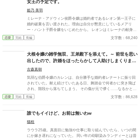
女王の予定です。
で、彼女はお妃教育で培った「完璧な領地経営の知識」と、前世
の特技である「緻密な設計とモノづくり（現代スキル）」をフル
姫乃 美羽
活用。精巧な図面を引き、おもちゃを作り、邸内の環境を劇的に
ミレーナ・アドウィン侯爵令嬢は婚約者であるレオン第一王子に
改善していく。 その手腕と隠された優しさに、氷の夫も、心閉ざ
婚約破棄を言い渡された。理由は自分が懇意にしているメアリ
した継子も、頑なな家臣たちも、次第に彼女の虜になっていく―
ー・ハント子爵令嬢をいじめたから。 レオンはミレーナの献身と
―。
メアリーの本性、国王夫妻の葛藤を知らぬまま王族としてあるま
文字数：68,240
恋愛
完結
長編
じき暴走をしている。そんな彼を遂に国王夫妻が見限った。そん
な中、ミレーナの立場にも変化が訪れる。 新作「健康オタク、異
世界へ」が連載スタート！ 過去作もありますので、興味のある方
大根令嬢の雑学無双、王弟殿下を添えて。～ 前世を思い
はぜひ！ ・【完結済】「婚約破棄は既に済んでいます」 ・【連載
出したので、許婚をほったらかして人助けしまくりま
中】「神降臨の地を守り続ける家系〜役目を果たしたい彼女と支
す!!
え守りたい彼ら〜」 ※表紙はAI生成です
古森真朝
気弱な伯爵令嬢のカレンは、自分勝手な婚約者レナートに振り回
されていた。耐え続けていたある日、舞踏会で何者かに突き飛ば
され、階段から落ちてしまう。 その傷が元で儚く……なるかと思
いきや。衝撃で前世を思い出したカレンは一転、かの『ド根性大
文字数：86,628
恋愛
完結
長編
根』みたいな超・ポジティブ人間になっていた。 『モラハラ婚約
者の思惑なんぞ知るか!! 今度こそ好きなことやって、目いっぱい
幸せに長生きするんだから!!!』 昔ひたすら読書に耽って身に着け
誰でもイイけど、お前は無いわw
た『雑学』を武器に、うっかり採れ過ぎた作物や、開墾しようと
猫枕
すると不幸に見舞われる土地、不治の病にかかった王族、等々の
問題をどんどん解決。 領地の内外で心強い友人が出来たり、いつ
ラウラ25歳。真面目に勉強や仕事に取り組んでいたら、いつの間
の間にかものすごく有名になっていたり、何かと協力してくれる
にか嫁き遅れになっていた。 同い年の幼馴染みランディーとは昔
王弟ヴィクトルから好意を寄せられたり（注：気付いてない）す