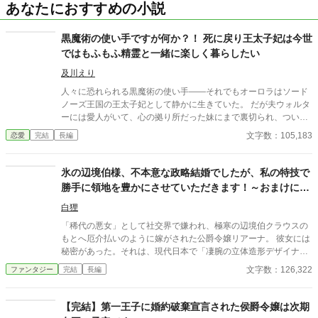
あなたにおすすめの小説
黒魔術の使い手ですが何か？！ 死に戻り王太子妃は今世
ではもふもふ精霊と一緒に楽しく暮らしたい
及川えり
人々に恐れられる黒魔術の使い手――それでもオーロラはソード
ノーズ王国の王太子妃として静かに生きていた。 だが夫ウォルタ
ーには愛人がいて、心の拠り所だった妹にまで裏切られ、ついに
は命を奪われてしまう。 絶望の最期、彼女を包んだのは金色の
文字数：105,183
恋愛
完結
長編
光。気づけばオーロラは“死に戻り”、人生をやり直すことになっ
ていた。 二度目の人生こそ、愛されない夫から離れ、もふもふ精
霊と穏やかに暮らすはずだった――なのに今世の王太子は、なぜ
氷の辺境伯様、不本意な政略結婚でしたが、私の特技で
か彼女を手放そうとしない。 裏切りの運命を変え、真実の愛と自
勝手に領地を豊かにさせていただきます！～おまけに義
由を掴むことはできるのか。 ベリーズカフェ、なろうでも掲載し
理の息子も懐いてきました～
ています。 ❤️、エール📣、お気に入り登録、感想などいただきあ
白狸
りがとうございます。 ものすごく励みになります。 2026.6.12 完
「稀代の悪女」として社交界で嫌われ、極寒の辺境伯クラウスの
結しました。 皆様ありがとうございます。
もとへ厄介払いのように嫁がされた公爵令嬢リアーナ。 彼女には
秘密があった。それは、現代日本で「凄腕の立体造形デザイナ
ー」 だった前世の記憶と、一度この嫁ぎ先で冷遇され、孤独の中
文字数：126,322
ファンタジー
完結
長編
で死を迎えた「1回目の人生（回帰前）」の記憶である。 死の淵
で回帰を果たしたリアーナは決意する。「今世では、誰にも文句
は言わせない。私の居場所は、私の手で作る！」と。 冷え切った
【完結】第一王子に婚約破棄宣言された侯爵令嬢は次期
夫、怯える義理の息子、冷ややかな家臣たち。 四面楚歌の邸内