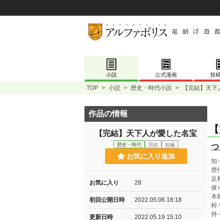
小説
公式漫画
投
TOP
>
小説
>
歴史・時代小説
>
【完結】天下
作品の情報
【
【完結】天下人が愛した名宝
歴史・時代
完結
短編
つ
お気に入り追加
知
歴
足
お気に入り
28
彼
本
初回公開日時
2022.05.06 18:18
粉
持
更新日時
2022.05.19 15:10