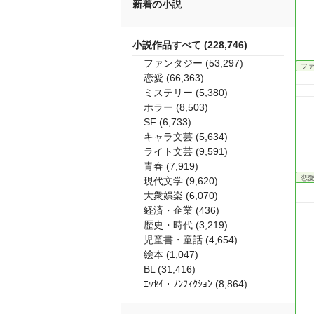
新着の小説
小説作品すべて (228,746)
ファンタジー (53,297)
フ
恋愛 (66,363)
ミステリー (5,380)
ホラー (8,503)
SF (6,733)
キャラ文芸 (5,634)
ライト文芸 (9,591)
青春 (7,919)
恋
現代文学 (9,620)
大衆娯楽 (6,070)
経済・企業 (436)
歴史・時代 (3,219)
児童書・童話 (4,654)
絵本 (1,047)
BL (31,416)
ｴｯｾｲ・ﾉﾝﾌｨｸｼｮﾝ (8,864)