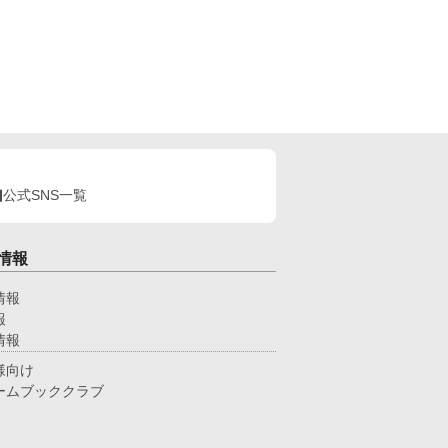
公式SNS一覧
情報
情報
報
情報
様向け
ームブッククラブ