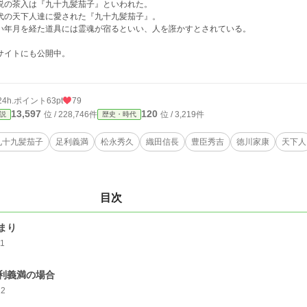
説の茶入は『九十九髪茄子』といわれた。
代の天下人達に愛された『九十九髪茄子』。
い年月を経た道具には霊魂が宿るといい、人を誑かすとされている。
サイトにも公開中。
24h.ポイント
63pt
79
13,597
120
位 / 228,746件
位 / 3,219件
説
歴史・時代
九十九髪茄子
足利義満
松永秀久
織田信長
豊臣秀吉
徳川家康
天下人
目次
まり
11
利義満の場合
12