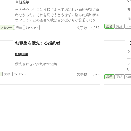
章槻雅希
仰
王太子ウルリコは政略によって結ばれた婚約が気に食
わなかった。それを隠そうともせずに臨んだ婚約者エ
1
ウフェミアとの茶会で彼は自分ばかりが貧乏くじを引
いたと彼女を責める。しかし、見事に返り討ちに遭う
恋愛
完結
ｼｮｰ
文字数：4,635
ァンタジー
完結
ｼｮｰﾄｼｮｰﾄ
のだった。 『小説家になろう』様・『アルファポリ
ス』様の重複投稿、自サイトにも掲載。
幼馴染を優先する婚約者
ジ
magosu
十
優先されない婚約者の短編
ア
い
文字数：1,528
愛
完結
ｼｮｰﾄｼｮｰﾄ
は
恋愛
完結
短
に
ら
ら
詰
前
心
れ
様
進