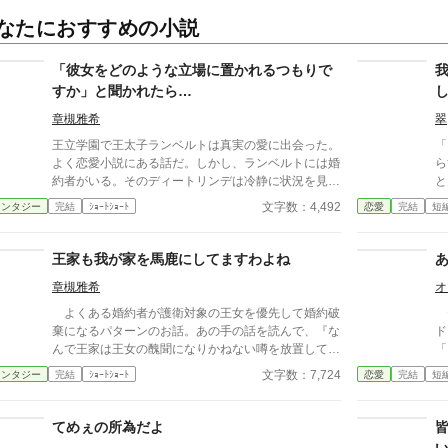
なたにおすすめの小説
「彼女をどのような立場に置かれるつもりで
すか」と聞かれたら…
章槻雅希
翠
王立学園で王太子ランベルトは真実の愛に出会った。
「
よく恋愛小説にある話だ。しかし、ランベルトには婚
ら
約者がいる。そのディートリンデは冷静に状況を見て
と
いた。真実の愛の相手ピーアに警告することもなく、
を
文字数：4,492
ァンタジー
完結
ｼｮｰﾄｼｮｰﾄ
恋愛
完結
短
ランベルトに諫言もしない。だが、ディートリンデは
せるこ
将来の王太子妃としてランベルトに問いかけた。「彼
な
女をどのような立場に置かれるおつもりですか」と。
って
王家も我が家を馬鹿にしてますわよね
その結果、小説のような断罪劇や反撃もなく、静かに
婚
章槻雅希
オ
ランベルトは表舞台から去ることになる。 「小説家
になろう」・「アルファポリス」に重複投稿、自サイ
よくある婚約者が護衛対象の王女を優先して婚約破
セ
トにも掲載。
棄になるパターンのお話。あの手の話を読んで、『な
ド
んで王家は王女の醜聞になりかねない噂を放置してる
「
んだろう』『てか、これ、王家が婚約者の家蔑ろにし
※
文字数：7,724
ァンタジー
完結
ｼｮｰﾄｼｮｰﾄ
恋愛
完結
短
てるよね？』と思った結果できた話。ひそかなサブタ
さ
イは『うちも王家を馬鹿にしてますけど』かもしれま
せん。 『小説家になろう』『アルファポリス』（敬
てめぇの所為だよ
称略）に重複投稿、自サイトにも掲載しています。