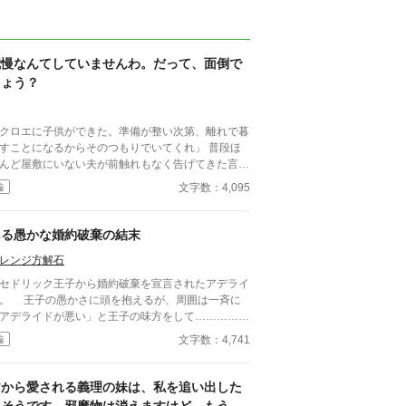
我慢なんてしていませんわ。だって、面倒で
しょう？
クロエに子供ができた。準備が整い次第、離れで暮
すことになるからそのつもりでいてくれ」 普段ほ
んど屋敷にいない夫が前触れもなく告げてきた言葉
きっかけに、レティシアは“三年間”の契約を終わら
文字数：4,095
編
とにした。 赤の他人を屋敷に迎えることはし
い。 不要なものに感情を砕く理由などない。 「だ
、面倒でしょう？」 不誠実な夫も、無意味な結
ある愚かな婚約破棄の結末
も、 この際すべて切り捨ててしまいましょう。
レンジ方解石
ドリック王子から婚約破棄を宣言されたアデライ
。 王子の愚かさに頭を抱えるが、周囲は一斉に
アデライドが悪い」と王子の味方をして…………。
一応ジャンルを『恋愛』に設定してありますが、甘
文字数：4,741
編
控えめです。
皆から愛される義理の妹は、私を追い出した