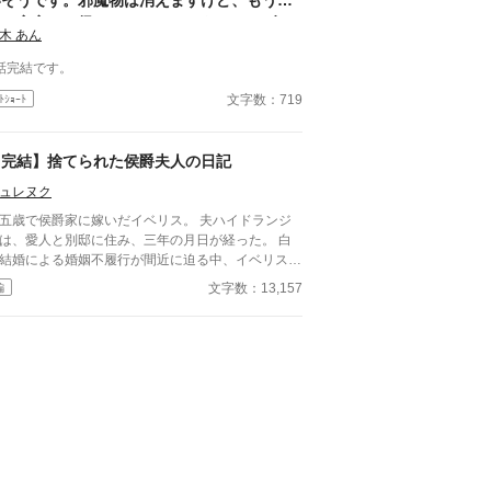
いそうです。邪魔物は消えますけど、もう二
度と実家には帰りませんので、あしからず。
木 あん
話完結です。
文字数：719
ﾄｼｮｰﾄ
【完結】捨てられた侯爵夫人の日記
ュレヌク
五歳で侯爵家に嫁いだイベリス。 夫ハイドランジ
は、愛人と別邸に住み、三年の月日が経った。 白
結婚による婚姻不履行が間近に迫る中、イベリス
、高熱を出して記憶を失う。 戻ってきた夫は、妻
文字数：13,157
編
仕える侍女アリッサムから、いない月日の間書き綴
れた日記を手渡される。 そこには、出会った日か
自分を恋しいと思ってくれていた少女の思いの丈が
まっていた。 十八歳になり、美しく成長した妻を
に、ハイドランジアは、心が揺らぐ。 自分への恋
を忘れてしまったとしても、これ程までに思ってく
ていたのなら、また、愛を育めるのではないのか？
々な人間の思いが交錯し、物語は、思わぬ方向へと
んでいく。