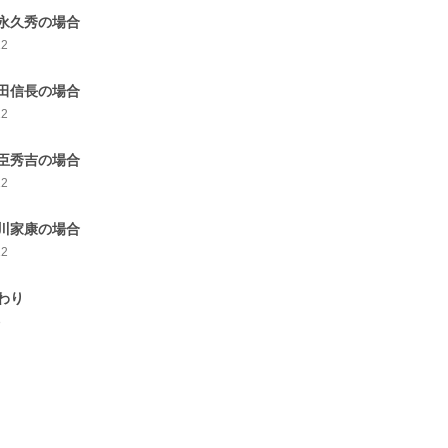
永久秀の場合
12
田信長の場合
12
臣秀吉の場合
12
川家康の場合
12
わり
8