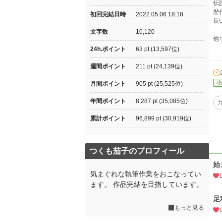
伝
歴
初回完結日時
2022.05.06 18:18
長
文字数
10,120
他
24h.ポイント
63 pt (13,597位)
週間ポイント
211 pt (24,139位)
小
月間ポイント
905 pt (25,525位)
年間ポイント
8,287 pt (35,085位)
累計ポイント
96,899 pt (30,919位)
つくも茄子のプロフィール
始
気まぐれな執筆作業をおこなってい
ます。 作品完結を目指しています。
足
もっと見る