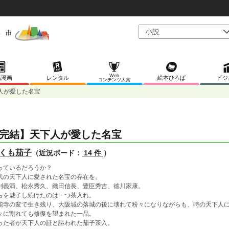
Web
稿漫画
レンタル
絵本ひろば
ビジ
コンテンツ大賞
人が愛した名宝
完結】天下人が愛した名宝
くも茄子
（近況ボード：
14 件
）
っているだろうか？
代の天下人に愛された名宝の存在を。
利義満、松永秀久、織田信長、豊臣秀吉、徳川家康。
らを魅了し続けたのは一つ茶入れ。
能寺の変で生き残り、大阪城の落城の後に壊れて粉々になりながらも、時の天下人
々に割れても修復を望まれた一品。
った者が天下人の証と謳われた茄子茶入。