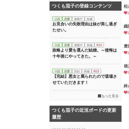
つくも茄子の登録コンテンツ
松
小説
恋愛
連載中
短編
お見合いの失敗理由は妹が美し過ぎ
織
たせい。
小説
恋愛
連載中
長編
R15
豊
政略より愛を選んだ結婚。～後悔は
十年後にやってきた。～
徳
小説
恋愛
完結
長編
R15
【完結】悪女と罵られたので退場さ
せていただきます！
終
もっと見る
つくも茄子の近況ボードの更新
履歴