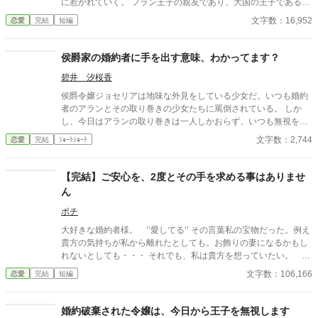
に惹かれていく。 フラン王子の親友であり、大国の王子であるス
テファン王子が止めるも、アマリルを捨て、リーシャと婚約す
文字数：16,952
恋愛
完結
短編
る。 リーシャの本性や様々な者の策略を知ったフラン王子。アマ
リルのことを思い出して後悔するが、もう遅かったのだった。 フ
ラン王子目線の物語です。
侯爵家の婚約者に手を出す意味、わかってます？
碧井 汐桜香
侯爵令嬢ジョセリアは地味な外見をしている少女だ。いつも婚約
者のアランとその取り巻きの少女たちに罵倒されている。 しか
し、今日はアランの取り巻きは一人しかおらず、いつも無視を決
め込んでいたジョセリアが口を開いた。
文字数：2,744
恋愛
完結
ｼｮｰﾄｼｮｰﾄ
【完結】ご安心を、2度とその手を求める事はありませ
ん
ポチ
大好きな婚約者様。 ‘’愛してる‘’ その言葉私の宝物だった。例え
貴方の気持ちが私から離れたとしても。お飾りの妻になるかもし
れないとしても・・・ それでも、私は貴方を想っていたい。 独
り過ごす刻もそれだけで幸せを感じられた。たった一つの希望
文字数：106,166
恋愛
完結
短編
婚約破棄された令嬢は、今日から王子を無視します