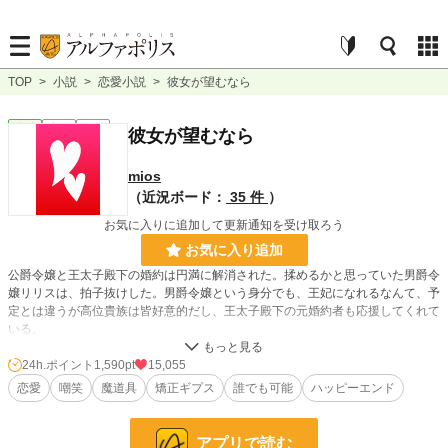
TOP
>
小説
>
恋愛小説
>
彼女が望むなら
恋愛
完結
短編
彼女が望むなら
mios
（近況ボード：
35 件
）
お気に入りに追加して更新通知を受け取ろう
お気に入り追加
公爵令嬢と王太子殿下の婚約は円満に解消された。揉めるかと思っていた男爵令
嬢リリスは、拍子抜けした。男爵令嬢という身分でも、王妃になれるなんて、予
定とは違うが高位貴族は皆好意的だし、王太子殿下の元婚約者も応援してくれて
いる。
リリスは王太子妃教育を受ける為、王妃と会い、そこで常に身につけるように
24h.ポイント
1,590pt
15,055
と、ある首飾りを渡される。
恋愛
嘲笑
魔道具
矯正ギプス
誰でも可能
ハッピーエンド
小説
852 位 / 228,999 件
アプリで読む