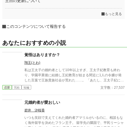
土日の更新について
もっと見る
このコンテンツについて報告する
あなたにおすすめの小説
覚悟はありますか？
翔王(とわ)
私は王太子の婚約者として10年以上すぎ、王太子妃教育も終わ
り、学園卒業後に結婚し王妃教育が始まる間近に1人の令嬢が発
した言葉で王族貴族社会が荒れた……。 「あたし、王太子妃にな
りたいんですぅ。」 ご都合主義な創作作品です。 異世界版ギャル
文字数：27,537
恋愛
完結
短編
風な感じの話し方も混じりますのでご了承ください。 恋愛カテゴ
リーにしてますが、恋愛要素は薄めです。
元婚約者が愛おしい
碧井 汐桜香
いつも笑顔で支えてくれた婚約者アマリルがいるのに、相談もな
く海外留学を決めたフラン王子。 留学先の隣国で、平民リーシャ