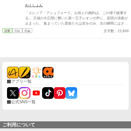
わくしょん
「エレノア・アシュフォード。お前との婚約は、この場で破棄す
る」 王城の大広間に響いた第一王子レオンの声に、楽団の演奏が
止まった。 集まっていた貴族たちは息をのみ、次の瞬間にはざわ
めきが広がる。 エレノアはゆっくりと顔を上げた。 目の前では、
文字数：15,849
恋愛
完結
長編
王子が腰に手を回した美しい令嬢――侯爵令嬢セシリアが勝ち誇
ったように微笑んでいる。
アプリ一覧
公式SNS一覧
ご利用について