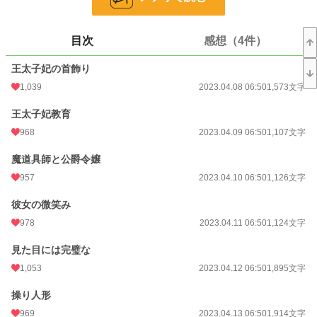
恋愛
503 位 / 66,400 件
お気に入り
805
目次
感想（4件）
24h.ポイント
1,590 pt
王太子妃の首飾り
文字数
22,962
1,039
2023.04.08 06:50
1,573文字
更新日時
2023.04.23 08:00
王太子妃教育
968
2023.04.09 06:50
1,107文字
初回公開日時
2023.04.08 06:50
初回完結日時
2023.04.23 08:01
魔道具師と公爵令嬢
957
2023.04.10 06:50
1,126文字
週間ポイント
7,929 pt (1,216 位)
彼女の微笑み
月間ポイント
33,789 pt (1,366 位)
978
2023.04.11 06:50
1,124文字
年間ポイント
350,375 pt (1,619 位)
見た目には完璧な
累計ポイント
856,098 pt (6,711 位)
1,053
2023.04.12 06:50
1,895文字
操り人形
969
2023.04.13 06:50
1,914文字