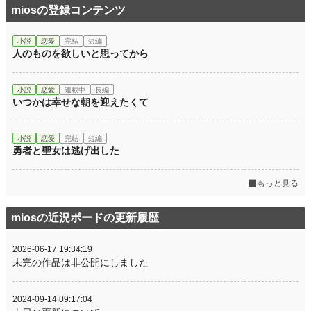
miosの登録コンテンツ
小説
恋愛
完結
短編
人のものを欲しいと思ってから
小説
恋愛
連載中
長編
いつかは幸せな朝を迎えたくて
小説
恋愛
完結
短編
勇者と聖女は逃げ出した
もっと見る
miosの近況ボードの更新履歴
2026-06-17 19:34:19
未完の作品は非公開にしました
2024-09-14 09:17:04