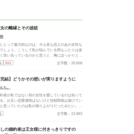
彼女の離縁とその波紋
狸
にとって魅力的なのは、今も昔も恋人のあの女性な
でしょう。こうして私が悩んでいる間もふたりは楽
く笑い合っているのかと思うと、胸にぽっかりと穴
開いたような気持ちになりました。 ※子どもに関
文字数：20,606
編
R15
るセンシティブな内容があります。
【完結】どうかその想いが実りますように
もち。
約者が私ではない別の女性を愛しているのは知って
る。お互い恋愛感情はないけど信頼関係は築けてい
と思っていたのは私の独りよがりだったみたい。
園では『愛し合う恋人の仲を引き裂くお飾りの婚約
文字数：22,883
編
』と陰で言われているのは分かってる。 いつまで
貴方を私に縛り付けていては可哀想だわ、だから私
貴方を解放します。 貴方のその想いが実ります
愛しの婚約者は王女様に付きっきりですの
うに…… もう私には願う事しかできないから。 ※