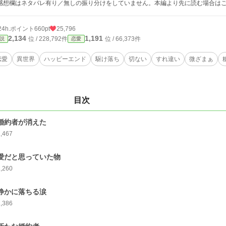
感想欄はネタバレ有り／無しの振り分けをしていません。本編より先に読む場合は
24h.ポイント
660pt
25,796
2,134
1,191
位 / 228,792件
位 / 66,373件
説
恋愛
恋愛
異世界
ハッピーエンド
駆け落ち
切ない
すれ違い
微ざまぁ
目次
 婚約者が消えた
1,467
 愛だと思っていた物
1,260
 静かに落ちる涙
1,386