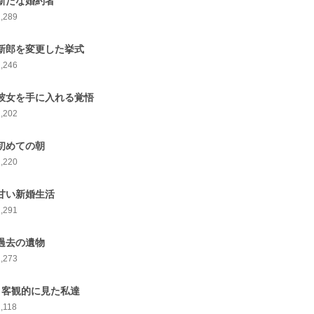
 新たな婚約者
1,289
 新郎を変更した挙式
1,246
 彼女を手に入れる覚悟
1,202
 初めての朝
1,220
 甘い新婚生活
1,291
 過去の遺物
1,273
0 客観的に見た私達
,118