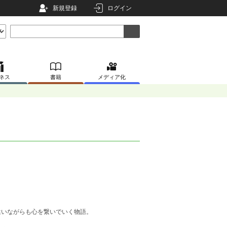
新規登録
ログイン
ネス
書籍
メディア化
違いながらも心を繋いでいく物語。