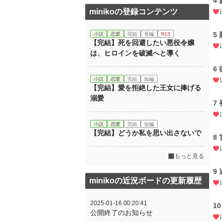
4
minikoの登録コンテンツ
5
小説
恋愛
完結
長編
R15
【完結】死を回避したい悪役令嬢
は、ヒロインを破滅へと導く
6
小説
恋愛
完結
短編
【完結】愛を拒絶した王女に捧げる
溺愛
7
小説
恋愛
完結
短編
【完結】どうか私を思い出さないで
8
もっと見る
9
minikoの近況ボードの更新履歴
2025-01-16 00:20:41
1
公開終了のお知らせ
1