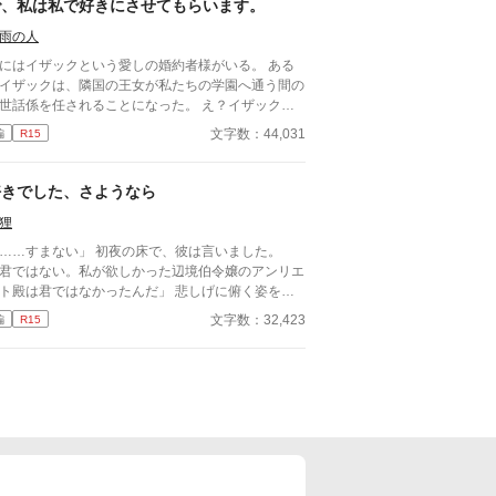
で、私は私で好きにさせてもらいます。
まぁは薄味となっております。（当社比）もしかし
らざまぁですらないかもしれません。汗 お読みい
雨の人
だく際ご注意くださいませ。 ※完結保証。全10話
にはイザックという愛しの婚約者様がいる。 ある
番外編1話です。 ※番外編2話追加しました。 ※こ
イザックは、隣国の王女が私たちの学園へ通う間の
らの作品は「小説家になろう」、「カクヨム」にも
世話係を任されることになった。 え？イザックの
載しています。
約者って私でした。よね…？ 二人の仲睦まじい様
文字数：44,031
編
R15
を見聞きするたびに、私の心は折れてしまいまし
。 もういいですよね。あと
好きにさせていただきます。
好きでした、さようなら
狸
……すまない」 初夜の床で、彼は言いました。
君ではない。私が欲しかった辺境伯令嬢のアンリエ
ト殿は君ではなかったんだ」 悲しげに俯く姿を見
、私の心は二度目の死を迎えたのです。 なろう様
文字数：32,423
編
R15
も公開中です。