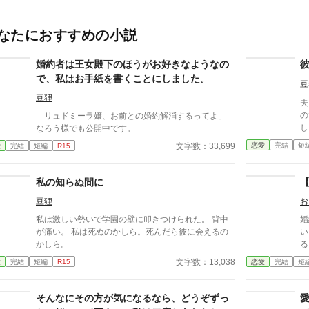
なたにおすすめの小説
婚約者は王女殿下のほうがお好きなようなの
で、私はお手紙を書くことにしました。
豆
豆狸
夫
の
「リュドミーラ嬢、お前との婚約解消するってよ」
し
なろう様でも公開中です。
が
恋愛
完結
短
文字数：33,699
愛
完結
短編
R15
す
私の知らぬ間に
豆狸
お
私は激しい勢いで学園の壁に叩きつけられた。 背中
婚
が痛い。 私は死ぬのかしら。死んだら彼に会えるの
い
かしら。
る
学
文字数：13,038
愛
完結
短編
R15
恋愛
完結
短
者
も
から
そんなにその方が気になるなら、どうぞずっ
よ