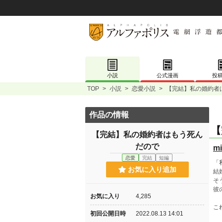
小説
公式漫画
投
TOP
>
小説
>
恋愛小説
>
【完結】私の婚約者
作品の情報
【
【完結】私の婚約者はもう死ん
だので
mi
恋愛
完結
短編
「
お気に入り追加
結
そ
彼
お気に入り
4,285
こ
初回公開日時
2022.08.13 14:01