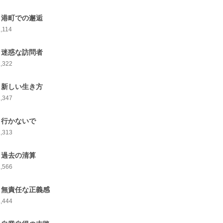
1 港町での邂逅
,114
2 迷惑な訪問者
1,322
3 新しい生き方
1,347
4 行かないで
1,313
5 過去の清算
1,566
6 無責任な正義感
1,444