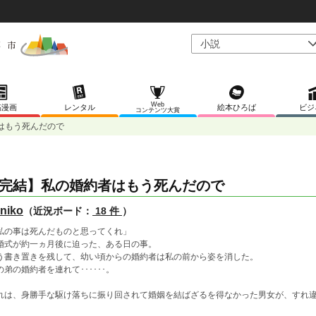
Web
稿漫画
レンタル
絵本ひろば
ビジ
コンテンツ大賞
はもう死んだので
完結】私の婚約者はもう死んだので
niko
（近況ボード：
18 件
）
私の事は死んだものと思ってくれ」
婚式が約一ヵ月後に迫った、ある日の事。
う書き置きを残して、幼い頃からの婚約者は私の前から姿を消した。
の弟の婚約者を連れて･･････。
れは、身勝手な駆け落ちに振り回されて婚姻を結ばざるを得なかった男女が、すれ