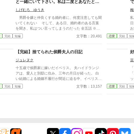
と一緒にいて下さい。私は二度とあなたとは
ざ
関わりませんので……。
た
しげむろ ゆうき
梅
た
男爵令嬢と仲良くする婚約者に、何度注意しても聞
私
+
いてくれない そして、ある日、婚約者のある言葉
日
ち
を聞き、私はつい言ってしまうのだった 全五話 ※ホ
お
掲
ラー無し
婚
文字数：20,491
愛
完結
短編
恋愛
完結
短
子
た。 ええ、バッキバキに
は
【完結】捨てられた侯爵夫人の日記
ジュレヌク
豆
十五歳で侯爵家に嫁いだイベリス。 夫ハイドランジ
「
アは、愛人と別邸に住み、三年の月日が経った。 白
「
い結婚による婚姻不履行が間近に迫る中、イベリス
ッ
は、高熱を出して記憶を失う。 戻ってきた夫は、妻
て
文字数：13,157
愛
完結
短編
恋愛
完結
短
に仕える侍女アリッサムから、いない月日の間書き綴
で
られた日記を手渡される。 そこには、出会った日か
ら自分を恋しいと思ってくれていた少女の思いの丈が
詰まっていた。 十八歳になり、美しく成長した妻を
前に、ハイドランジアは、心が揺らぐ。 自分への恋
心を忘れてしまったとしても、これ程までに思ってく
れていたのなら、また、愛を育めるのではないのか？
様々な人間の思いが交錯し、物語は、思わぬ方向へと
進んでいく。