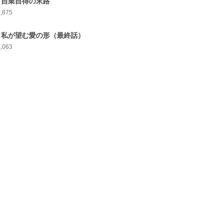
7 自業自得の末路
1,875
8 私が望む愛の形（最終話）
3,063