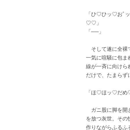
「ひ♡ひッ♡おﾞ
♡♡」
「──」
そして遂に全裸で
一気に喧騒に包ま
線が一斉に向けら
だけで、たまらず
「ほ♡ほッ♡だめ
ガニ股に脚を開き
を放つ灰世。その
作りながらふるふ