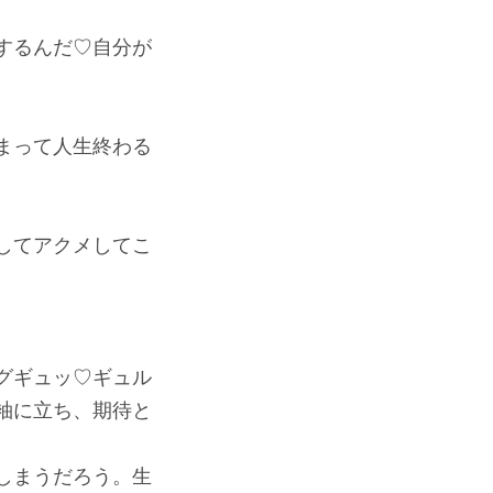
するんだ♡自分が
まって人生終わる
してアクメしてこ
グギュッ♡ギュル
袖に立ち、期待と
しまうだろう。生