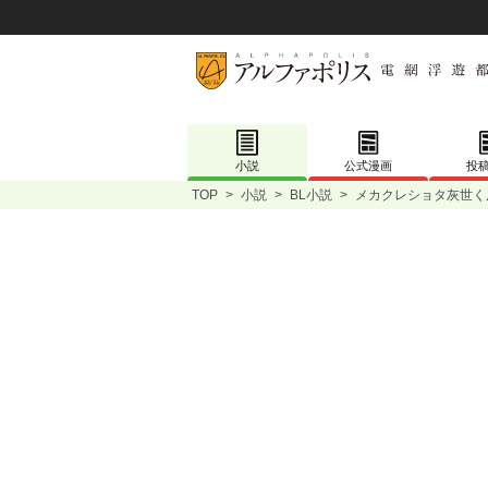
小説
公式漫画
投
TOP
>
小説
>
BL小説
>
メカクレショタ灰世く