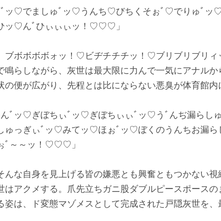
ﾞッ♡でましゅﾞッ♡うんち♡びちくそぉﾞ♡でりゅﾞッ♡
ひッ♡んﾞひぃぃぃッ！♡♡♡」
ブボボボボォッ！♡ビヂチチチッ！♡ブリブリブリィ
で鳴らしながら、灰世は最大限に力んで一気にアナルか
状の便が広がり、先程とは比にならない悪臭が体育館内
んﾞッ♡ぎぼちぃﾞッ♡ぎぼちぃぃﾞッ♡うﾞんぢ漏らしゅ
しゅっぎぃﾞッ♡みてッ♡ほぉﾞッ♡ぼくのうんちお漏ら
ぉﾞ～～ッ！♡♡♡」
んな自身を見上げる皆の嫌悪とも興奮ともつかない視
世はアクメする。爪先立ちガニ股ダブルピースポースの
る姿は、ド変態マゾメスとして完成された戸隠灰世を、