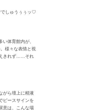
♡でしゅうぅぅッ♡
多い体育館内が、
─。様々な表情と視
えきれず……それ
ながら壇上に精液
でピースサインを
尿意は、こんな場