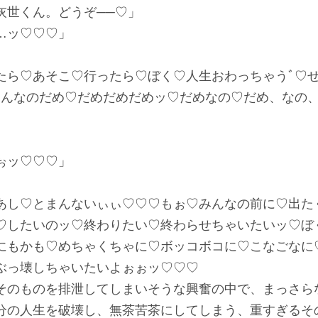
灰世くん。どうぞ──♡」
…ッ♡♡♡」
ら♡あそこ♡行ったら♡ぼく♡人生おわっちゃうﾞ♡ぜ
そんなのだめ♡だめだめだめッ♡だめなの♡だめ、なの、
ぉッ♡♡♡」
し♡とまんないぃぃ♡♡♡もぉ♡みんなの前に♡出た
♡したいのッ♡終わりたい♡終わらせちゃいたいッ♡ぼ
にもかも♡めちゃくちゃに♡ボッコボコに♡こなごなに
ぶっ壊しちゃいたいよぉぉッ♡♡♡
のものを排泄してしまいそうな興奮の中で、まっさら
分の人生を破壊し、無茶苦茶にしてしまう、重すぎるそ