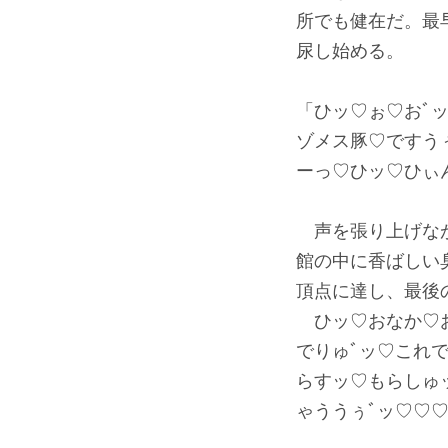
所でも健在だ。最
尿し始める。
「ひッ♡ぉ♡おﾞ
ゾメス豚♡ですう
ーっ♡ひッ♡ひぃ
声を張り上げなが
館の中に香ばしい
頂点に達し、最後
ひッ♡おなか♡お
でりゅﾞッ♡これ
らすッ♡もらしゅ
ゃううぅﾞッ♡♡