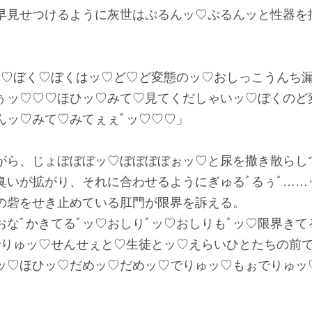
早見せつけるように灰世はぷるんッ♡ぷるんッと性器を
ッ♡ぼく♡ぼくはッ♡ど♡ど変態のッ♡おしっこうんち
ぅッ♡♡♡ほひッ♡みて♡見てくだしゃいッ♡ぼくのど
んッ♡みて♡みてぇぇﾞッ♡♡♡」
ら、じょぼぼぼッ♡ぼぼぼぼぉッ♡と尿を撒き散らし
臭いが拡がり、それに合わせるようにぎゅるﾞるぅﾞ……
の砦をせき止めている肛門が限界を訴える。
なﾞかきてるﾞッ♡おしりﾞッ♡おしりもﾞッ♡限界きて
でりゅッ♡せんせぇと♡生徒とッ♡えらいひとたちの前で
ッ♡ほひッ♡だめッ♡だめッ♡でりゅッ♡もぉでりゅッ
♡