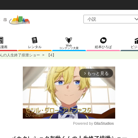
Web
稿漫画
レンタル
絵本ひろば
ビジ
コンテンツ大賞
んの人生終了排泄ショー
>
【4】
もっと見る
arrow_forward_ios
Powered by 
GliaStudios