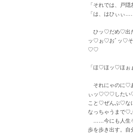
「それでは、戸隠
「は、はひぃぃ…
ひッ♡だめ♡出た
ッ♡ぉ♡おﾞッ♡
♡♡
「ほ♡ほッ♡ほぉ
それにゃのに♡あ
ぃッ♡♡♡したい
こと♡ぜんぶ♡な
なっちゃうまで♡
……今にも人生そ
歩を歩き出す。自