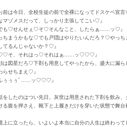
お前は今日、全校生徒の前で全裸になってドスケベ宣言
なマゾメスだって、しっかり主張してこい♡』
でも♡せんせぇ♡そ♡そんなこと、したらぁ……ッ♡』
っちまうかもな♡でも戸隠はやりたいんだろ？♡やっち
してるんじゃないか？♡』
♡♡そ、それはっ♡それはぁ……ッ♡♡♡』
顔は図星だろ♡下剤も用意してやったから、盛大に漏ら
わらせちまえ♡』
ふぅぅぅﾞ……ッ♡♡♡』
をしたのはつい先日。灰世は用意された下剤を飲み、
ける腹を押さえ、靴下と上履きだけを穿いた状態で舞台
。
上に立ったら、いよいよ本当に自分の人生は終わって