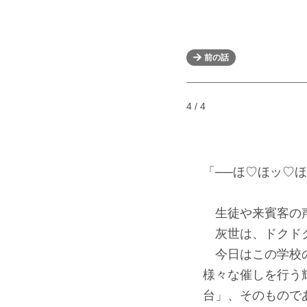
前の話
4 / 4
「──ほ♡ほッ♡
生徒や来賓客の声
灰世は、ドクドク
今日はこの学校の
様々な催しを行う
台」、そのもので