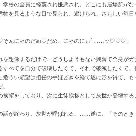
、学校の全員に軽蔑され嫌悪され、どこにも居場所がな
汚物を見るような目で見られ、避けられ、さもしい毎日
♡そんにゃのだめ♡だめ、にゃのにぃﾞ……ッ♡♡♡」
を想像するだけで、どうしようもない興奮で全身がガ
るすべてを自分で破壊したくて、それで破滅したくて、
た危うい願望は担任の手ほどきを経て遂に形を得て、も
だ。
挨拶をしており、次に生徒挨拶として灰世が登壇する
話が終わり、灰世が呼ばれる。……遂に、「そのとき