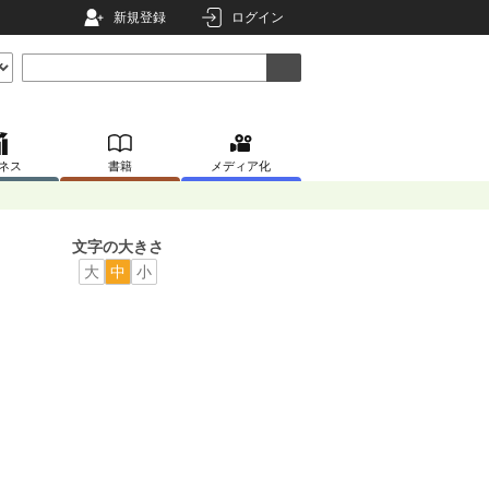
新規登録
ログイン
ネス
書籍
メディア化
文字の大きさ
大
中
小