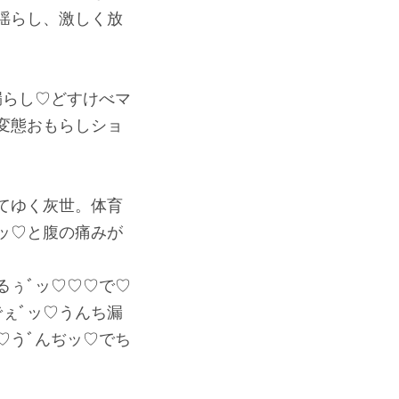
揺らし、激しく放
漏らし♡どすけべマ
変態おもらしショ
てゆく灰世。体育
ッ♡と腹の痛みが
るぅﾞッ♡♡♡で♡
ぇﾞッ♡うんち漏
♡うﾞんぢッ♡でち