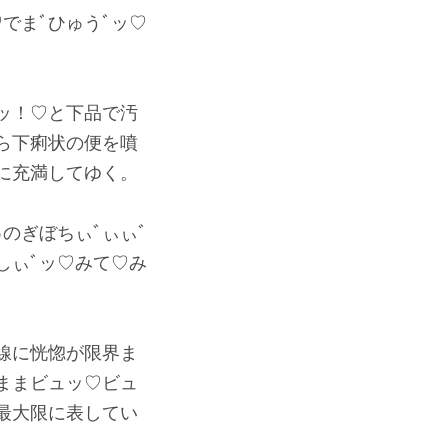
でまﾞひゅうﾞッ♡
ッ！♡と下品で汚
ら下痢状の便を噴
に充満してゆく。
のぎぼちぃﾞぃぃﾞ
しぃﾞッ♡みて♡み
線に恍惚が限界ま
ままビュッ♡ビュ
最大限に表してい