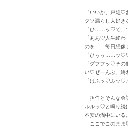
『いいか、戸隠♡
クソ漏らし大好き
『ひ……ッ♡で、
『ああ♡人生終わ
のを……毎日想像
『ひぅぅ……ッ♡
『グフフッ♡その
い♡ぜーんぶ、終
『はふッ♡ふッ♡
担任とそんな会話
ルルッ♡と鳴り続
不安の渦中にいる
ここでこのまま壇