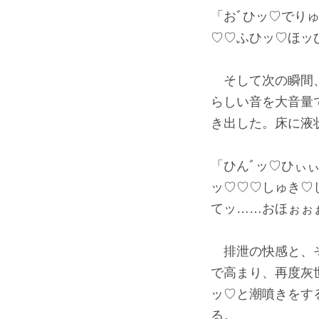
「おﾞひッ♡でりゅ
♡♡ふひッ♡ほッ
そして次の瞬間、
らしい音を大音量
き出した。床に液
「ひんﾞッ♡ひぃぃ
ッ♡♡♡しゅき♡
てッ……おほぉぉ
排泄の快感と、そ
で高まり、再度灰
ッ♡と潮噴きをす
る。