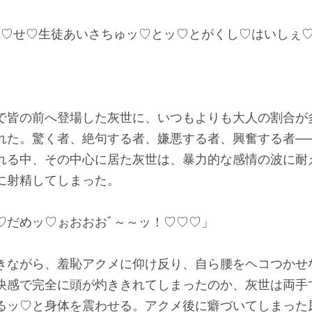
ッ♡せ♡生徒あいさちゅッ♡とッ♡とがくし♡はいしぇ
皆の前へ登場した灰世に、いつもよりも大人の割合が
れた。驚く者、絶句する者、嫌悪する者、興奮する者─
れる中、その中心に居た灰世は、暴力的な感情の波に耐
に射精してしまった。
♡だめッ♡ぉおおおﾞ～～ッ！♡♡♡」
ながら、羞恥アクメに仰け反り、自ら腰をヘコつかせ
快感で完全に頭が灼ききれてしまったのか、灰世は両手
るッ♡と身体を震わせる。アクメ後に癖づいてしまった