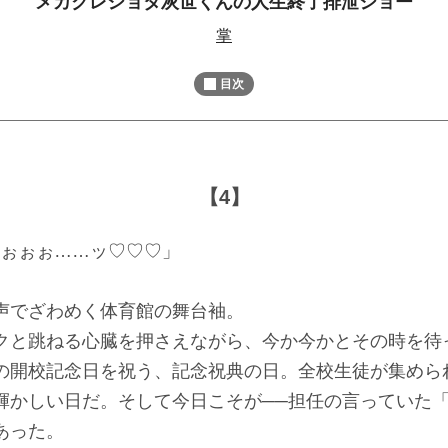
メカクレショタ灰世くんの人生終了排泄ショー
M
掌
u
t
目次
e
【4】
ほぉぉぉ……ッ♡♡♡」
でざわめく体育館の舞台袖。
と跳ねる心臓を押さえながら、今か今かとその時を待
開校記念日を祝う、記念祝典の日。全校生徒が集めら
輝かしい日だ。そして今日こそが──担任の言っていた
あった。