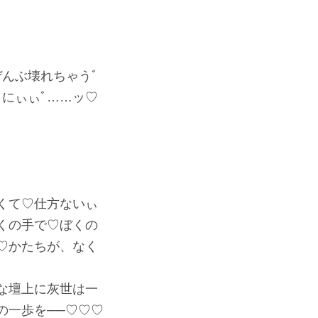
んぶ壊れちゃうﾞ
にぃぃﾞ……ッ♡
くて♡仕方ないぃ
くの手で♡ぼくの
♡かたちが、なく
な壇上に灰世は一
の一歩を──♡♡♡