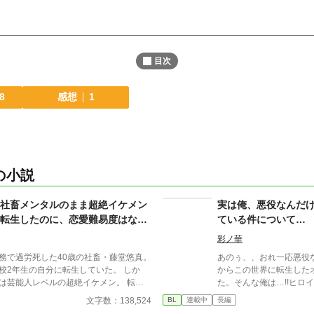
目次
8
感想
1
の小説
社畜メンタルのまま超絶イケメン
実は俺、悪役なんだ
転生したのに、恋愛難易度はなぜ
ている件について…
彩ノ華
務で過労死した40歳の社畜・藤堂悠真。
あのぅ、、おれ一応悪役なんで
2年生の自分に転生していた。 しか
からこの世界に転生した
芸能人レベルの超絶イケメン。 転入
た。そんな俺は…!!ヒロ
に囲まれ、学園中の話題の的に。 だ
力で応援します！断罪さ
文字数：138,524
BL
連載中
長編
けず**「これはマーケティング施策
全うします＿。 みんなから嫌われるはずの悪役。 そ・