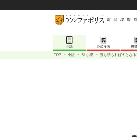
小説
公式漫画
投
TOP
>
小説
>
BL小説
>
雪も積もれば冬となる