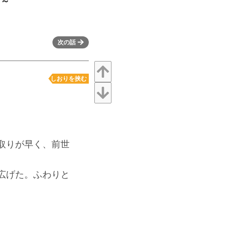
？～
次の話
しおりを挟む
取りが早く、前世
広げた。ふわりと