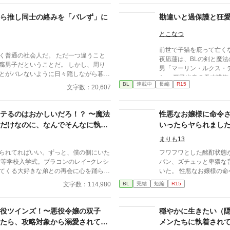
ぎて業務過多状態
れ・な・の・に… どうしてみんなから構われるの？！溺
奪戦、放課後のデート攻勢…悠真の平穏
愛されるの？！ もしも
ら推し同士の絡みを「バレず」に
勘違いと過保護と狂
よ？！どうぞヒロインと
颯斗はやたらと落ち着いていて、悠真を
ぉ…(泣) そんなオレの物語が今始まる＿＿＿。 ちょっとア
とこなつ
ると、楽だ」 次第
レなやつには✾←このマ
前世で子猫を庇って亡く
存在が大きくなっていき――。 「お
お気を付けください☺️
く普通の社会人だ。 ただ一つ違うこと
夜凪蓮は、BLの剣と魔
の心は大きく
腐男子だということだ。 しかし、周り
男「マーリン・ルクス・
とがバレないように日々隠しながら暮ら
た。 平民出身の天才護衛としてやってきた美少年・アル
に選ぶべきもの」を見つける物語。 続
も一日会社に行こうとした時に横からき
BL
連載中
長編
R15
ベール（アル）と出会い
文字数：20,607
大学生になってまたモテすぎてるけど、
られてしまった！ 目が覚めるとそこは
らアルを救おうとした際
す』 かつてブラック企業で
の中で！？ 俺は推し同士の絡みを眺め
術】に覚醒して彼を救っ
過労死した元社畜の男・藤堂悠真は、
か美形に迫られていて！？ 「俺は壁
るのはおかしいだろ！？ 〜魔法
性悪なお嬢様に命令
な恋心を抱いており、毎
を経て、無事に大学生になった―― 恋
ーーー！！！！」
告」を行っている。 当主である父ヴィンセントや双子の
だけなのに、なんでそんなに執着
いったらヤられまし
学という“自由すぎ
兄たち、さらに母方の祖
りの関係を少しずつ揺らがせていく。
！！〜
まりも13
家の至宝」「天使」と呼
ど、誰にも言っていない」 その選択
る。しかし、中身がビビ
を生んでいった。 モテ地獄の再
られてればいい。ずっと、僕の側にいた
フワフワとした酩酊状態
の重すぎるプレッシャー
ける日々、 そして自分で自分を苦しめ
パン、ズチュッと卑猥な
歴史や一族の家系図を学
。 甘えたくても甘えられない―― そんな
てくる大好きな弟との再会に心を踊らせ
いた。 性悪なお嬢様の命令で恋敵を泣く泣く殺りに行っ
からミドルネーム「ルク
はずっと静かに手を差し伸べ続ける。
からは毎日弟を愛でながら、大好きな魔法
たら逆にヤラれちゃった
文字数：114,980
BL
完結
短編
R15
母が冷遇されているとい
た悠真が、未来を見つめ直すまでの じ
日々を過ごせる”そう思っていたレイに
（ムーンライトノベルに
は、ショックのあまり発
れ違いと回復のキャンパス・ラブストー
、波乱万丈な毎日で――― 義弟から
に鎮められる。翌日、納
子からの謎の執着、親友からの重い
役ツインズ！〜悪役令嬢の双子
穏やかに生きたい（
により自室で寝込み、母
らなんでも多すぎじゃないか！？ え、
たら、攻略対象から溺愛されて困
メンたちに執着され
ただ、普通に過ごした