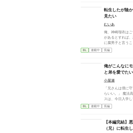
か？」**と疑うばかり。 そして、モテす
に陥る。 弁当争
転生したが陰か
は完全に崩壊。 そんな中、唯一冷静な男・藤崎颯斗の存
見たい
在に救われる。 
さりげなくフォローする。 「お前とい
むいあ
に悠真の中で、彼の
俺、神崎瑠衣はご
前、俺から逃げるな」 颯斗の言葉に、悠真
があるとすれば、
揺れ動く。 転生×学園ラブコメ×じわじわ迫る恋。 これ
に腐男子と言うこ
は、悠真が「本当
している。 今日
BL
連載中
長編
編『元社畜の俺、
たトラックにはね
今度は恋人がいるので無理で
俺が好きなゲーム
心を擦り減らし、
ていたいのに、なぜ
俺がこんなにモテ
転生した高校時代
になりたいのにー
と弟を愛でたい
人である藤崎颯斗と共に。 だが、大
る”世界は、ふた
してくるんだ！
小屋瀬
「付き合ってるけ
が、予想以上のすれ違い
「兄さんは僕に守
来、空気を読み続
らいい。」 魔法高等学校入学式。ブラコンのレイ−クレシ
ていた“頑張る癖”
スは、今日入学し
悠真の隣で、颯斗
ていた。 “これ
BL
連載中
長編
過去に縛られてい
制作に明け暮れる
れ甘・再構築・す
待ち受けていたのは
リー。 今度こそ、言葉にする。 「好きだよ」って、ちゃ
の激しい束縛、王
【本編完結】悪
んと。
愛⋯⋯って、いく
（兄）に転生し
これだけじゃないって！！？ 俺は