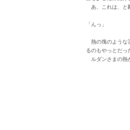
あ、これは、と勘
「んっ」
熱の塊のような舌
るのもやっとだっ
ルダンさまの熱が