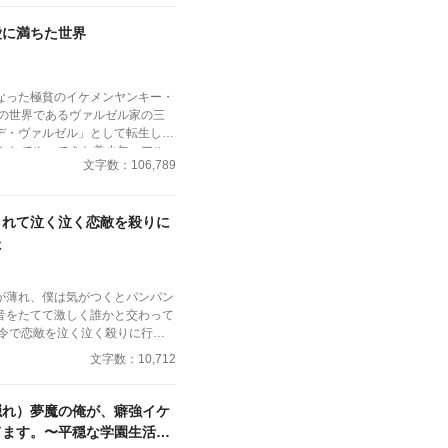
ーし・・・ヒロインあっちだ
愛に満ちた世界
イチャついちゃってくださいよ
ークを付けておきます。読む際に
なった極貧のイケメンヤンキー・
法の世界であるヴァルゼル家の三
デ・ヴァルゼル」として転生し
文字数：106,789
、幼少期に母エリスの劇薬の毒か
、マーリンは【空間支配の大魔
た。アルはマーリンに密かな強烈
されて泣く泣く恋敵を殺りに
夜エリスに「本日のマーリン報
た
父母は、マーリンを「ヴァルゼル
び、過剰なまでの溺愛を注いでい
りな小心者であるマーリンは、そ
が薄れ、僕は気がつくとパンパン
に日々怯え、憂鬱を感じていた。
音をたてて激しく誰かと交わって
ぶ中、マーリンは母エリスの名前
ス」が抜けていることに気づく。
、ちょっとアホな子の話です。
文字数：10,712
う壮大な勘違いをしたマーリン
も掲載しています）
作的に魔力を暴走させるが、アル
得がいかないまま魔力切れと疲労
隠れ）夢魔の俺が、癖強イケ
への想いを巡らせている。
てます。〜平穏な学園生活は