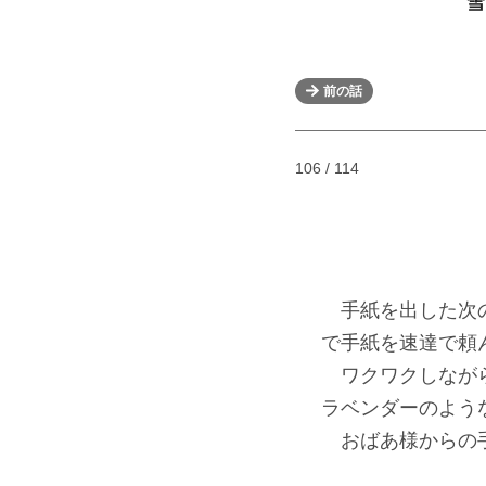
雪
前の話
106 / 114
手紙を出した次の
で手紙を速達で頼
ワクワクしながら
ラベンダーのよう
おばあ様からの手