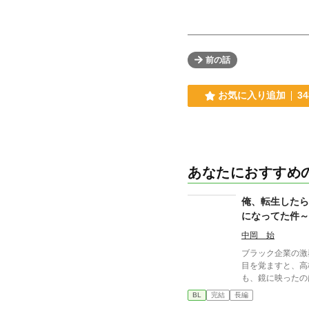
前の話
お気に入り追加
34
あなたにおすすめ
俺、転生したら
になってた件～
かハードモード
中岡 始
ブラック企業の激
目を覚ますと、高校
も、鏡に映ったのは
初日から女子たち
BL
完結
長編
が、社畜思考が抜