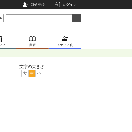
新規登録
ログイン
ネス
書籍
メディア化
文字の大きさ
大
中
小