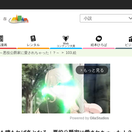
Web
稿漫画
レンタル
絵本ひろば
ビジ
コンテンツ大賞
～悪役公爵家に愛されちゃった！？～
>
103.絵
もっと見る
arrow_forward_ios
Powered by 
GliaStudios