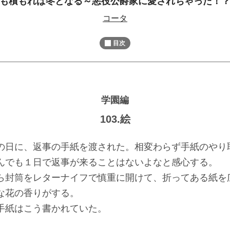
も積もれば冬となる～悪役公爵家に愛されちゃった！
M
コータ
u
t
目次
e
学園編
103.絵
日に、返事の手紙を渡された。相変わらず手紙のやり
んでも１日で返事が来ることはないよなと感心する。
封筒をレターナイフで慎重に開けて、折ってある紙を
な花の香りがする。
紙はこう書かれていた。