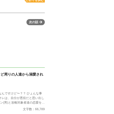
次の話
けど周りの人達から溺愛され
すけど〜？？ ひょんな事
オレは、自分が悪役だと思い出し
イン(男)と攻略対象者達の恋愛を全
れない程度に悪役としての責務を
文字数：66,789