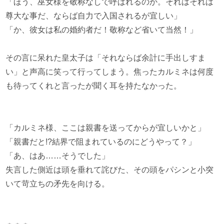
「ほう、巫女様を敬称なしで呼ばれるのか。それはそれは
尊大な事だ、ならば自力で入国されるが宜しい」
「か、彼女は私の婚約者だ！敬称など省いて当然！」
その言に呆れた皇太子は「それならば余計に手出しすま
い」と声高に笑って行ってしまう。焦ったカルミネは何度
も待ってくれと言ったが聞く耳を持たなかった。
「カルミネ様、ここは親書を送ってからが宜しいかと」
「親書だと!?結界で阻まれているのにどうやって？」
「あ、はあ……そうでした」
失言した側近は頭を垂れて詫びた、その頭をパシンと小突
いて苛立ちの矛先を向ける。