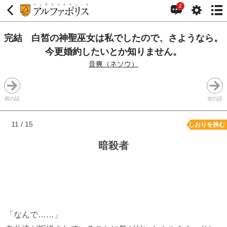
2
完結 白皙の神聖巫女は私でしたので、さようなら。
今更婚約したいとか知りません。
音爽（ネソウ）
前の話
次の話
11 / 15
しおりを挟む
暗殺者
「なんで……」