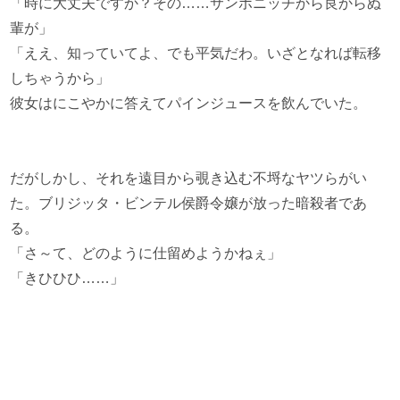
「時に大丈夫ですか？その……サンボニッチから良からぬ
輩が」
「ええ、知っていてよ、でも平気だわ。いざとなれば転移
しちゃうから」
彼女はにこやかに答えてパインジュースを飲んでいた。
だがしかし、それを遠目から覗き込む不埒なヤツらがい
た。ブリジッタ・ビンテル侯爵令嬢が放った暗殺者であ
る。
「さ～て、どのように仕留めようかねぇ」
「きひひひ……」