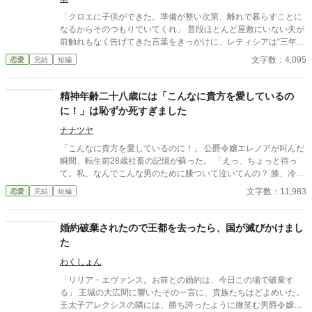
「クロエに子供ができた。準備が整い次第、離れで暮らすことに
なるからそのつもりでいてくれ」 普段ほとんど屋敷にいない夫が
前触れもなく告げてきた言葉をきっかけに、レティシアは“三年
間”の契約を終わらせることにした。 赤の他人を屋敷に迎えるこ
文字数：4,095
恋愛
完結
短編
とはしない。 不要なものに感情を砕く理由などない。 「だって、
面倒でしょう？」 不誠実な夫も、無意味な結婚も、 この際すべて
切り捨ててしまいましょう。
精神年齢二十八歳には「こんなに貴方を愛しているの
に！」は恥ずか死すぎました
ナナツヤ
「こんなに貴方を愛しているのに！」 公爵令嬢エレノアが叫んだ
瞬間、転生前28歳社畜の記憶が蘇った。 「えっ、ちょっと待っ
て。私、なんでこんな男のために膝ついて泣いてんの？ 膝、冷た
いんだけど。ドレス汚れるんだけど」 自分の言動を思い出すた
文字数：11,983
恋愛
完結
短編
び、痛い、痛すぎる。キツイ。無理無理無理。黒歴史すぎて吐き
気がしてきた。
婚約破棄されたので王都を去ったら、国が滅びかけまし
た
わくしょん
「リリア・エヴァンス。お前との婚約は、今日この場で破棄す
る」 王城の大広間に響いたその一言に、貴族たちはどよめいた。
王太子アレクシスの隣には、勝ち誇ったように微笑む男爵令嬢セ