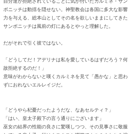
自分達が拒絶されていることに気が付いたカルミネ・サン
ボニッチは動揺を隠せない。神聖教会は各国に多大な影響
力を与える、総本山としてその名を欲しいままにしてきた
サンボニッチは風前の灯にあるとやっと理解した。
だがそれで引く彼ではない。
「どうしてだ！アデリナは私を愛しているはずだろう？何
故拒絶するのだ！」
意味がわからないと嘆くカルミネを見て「愚かな」と思わ
ずにおれないエルレイジだ。
「どうやら杞憂だったようだな、なあセルティ？」
「はい、皇太子殿下の言う通りにございます」
巫女の結界の性能の良さに驚嘆しつつ、その見事さに敬服