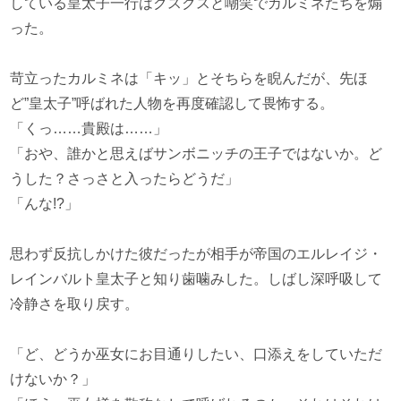
している皇太子一行はクスクスと嘲笑でカルミネたちを煽
った。
苛立ったカルミネは「キッ」とそちらを睨んだが、先ほ
ど”皇太子”呼ばれた人物を再度確認して畏怖する。
「くっ……貴殿は……」
「おや、誰かと思えばサンボニッチの王子ではないか。ど
うした？さっさと入ったらどうだ」
「んな!?」
思わず反抗しかけた彼だったが相手が帝国のエルレイジ・
レインバルト皇太子と知り歯噛みした。しばし深呼吸して
冷静さを取り戻す。
「ど、どうか巫女にお目通りしたい、口添えをしていただ
けないか？」