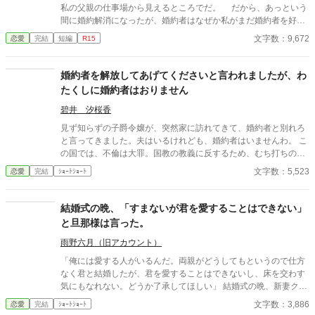
私の父親の仕事場から見えるところでだ。 だから、あっという
間に婚約解消になったが、婚約者はなぜか私がまだ婚約者を好き
だと思い込んでいるらしく迫ってくる……。 全三話
文字数：9,672
恋愛
完結
短編
R15
婚約者を解放してあげてくださいと言われましたが、わ
たくしに婚約者はおりません
碧井 汐桜香
見ず知らずの子爵令嬢が、突然家に訪れてきて、婚約者と別れろ
と言ってきました。夫はいるけれども、婚約者はいませんわ。 こ
の国では、不倫は大罪。国教の教義に反するため、むち打ちの
上、国外追放になります。 話を擦り合わせていると、夫が帰って
文字数：5,523
恋愛
完結
ｼｮｰﾄｼｮｰﾄ
きて……。
結婚式の晩、「すまないが君を愛することはできない」
と旦那様は言った。
雨野六月（旧アカウント）
「俺には愛する人がいるんだ。両親がどうしてもというので仕方
なく君と結婚したが、君を愛することはできないし、床を交わす
気にもなれない。どうか了承してほしい」 結婚式の晩、新妻クロ
エが夫ロバートから要求されたのは、お飾りの妻になることだっ
文字数：3,886
恋愛
完結
ｼｮｰﾄｼｮｰﾄ
た。 「君さえ黙っていれば、なにもかも丸くおさまる」と諭され