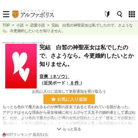
TOP
>
小説
>
恋愛小説
>
完結 白皙の神聖巫女は私でしたので、さような
ら。今更婚約したいとか知りません。
恋愛
完結
短編
R15
完結 白皙の神聖巫女は私でしたの
で、さようなら。今更婚約したいとか
知りません。
音爽（ネソウ）
（近況ボード：
8 件
）
お気に入りに追加して更新通知を受け取ろう
お気に入り追加
もっとも色白で魔力あるものが神聖の巫女であると言われている国があった。
アデリナはそんな理由から巫女候補に祀り上げらて王太子の婚約者として選ばれ
た。だが、より色白で魔力が高いと噂の女性が現れたことで「彼女こそが巫女に
違いない」と王子は婚約をした。ところが神聖巫女を選ぶ儀式祈祷がされた時、
白色に光輝いたのはアデリナであった……
HOTランキング 最高51位