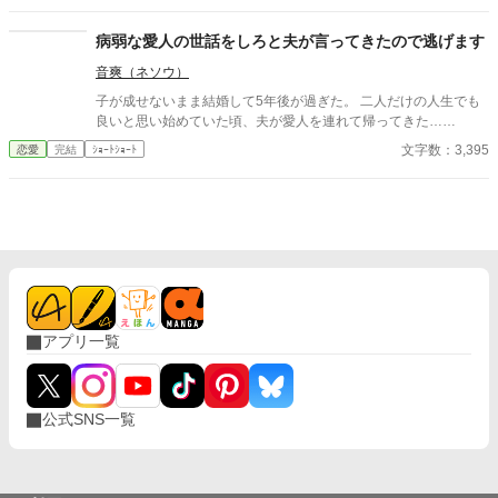
て、クロエはそれを受け入れる。そして――
病弱な愛人の世話をしろと夫が言ってきたので逃げます
音爽（ネソウ）
子が成せないまま結婚して5年後が過ぎた。 二人だけの人生でも
良いと思い始めていた頃、夫が愛人を連れて帰ってきた……
文字数：3,395
恋愛
完結
ｼｮｰﾄｼｮｰﾄ
アプリ一覧
公式SNS一覧