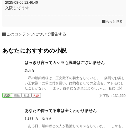
2025-08-05 12:46:40
入院してます
もっと見る
このコンテンツについて報告する
あなたにおすすめの小説
はっきり言ってカケラも興味はございません
みおな
私の婚約者様は、王女殿下の騎士をしている。 病弱でお美し
い王女殿下に常に付き従い、婚約者としての交流も、マトモにし
たことがない。 まぁ、好きになさればよろしいわ。 私には関係
ないことですから。
文字数：131,669
恋愛
完結
短編
R15
あなたの仰ってる事は全くわかりません
しげむろ ゆうき
ある日、婚約者と友人が抱擁してキスをしていた。 しかも、