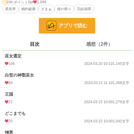
24h.ポイント
0pt
1,099
小説
228,744 位 / 228,744 件
異世界
婚約破棄
ざまぁ
後の祭り
完結保障
恋愛
66,363 位 / 66,363 件
お気に入り
229
アプリで読む
24h.ポイント
0 pt
目次
感想（2件）
文字数
18,812
巫女選定
更新日時
2024.03.31 11:30
106
2024.03.20 10:10
1,145文字
初回公開日時
2024.03.20 10:10
白皙の神聖巫女
初回完結日時
2024.03.31 11:36
69
2024.03.21 11:10
1,268文字
週間ポイント
63 pt (41,753 位)
王国
月間ポイント
238 pt (48,245 位)
72
2024.03.22 10:00
1,279文字
年間ポイント
6,390 pt (40,553 位)
どこまでも
累計ポイント
111,622 pt (28,506 位)
70
2024.03.22 10:00
1,042文字
憎悪