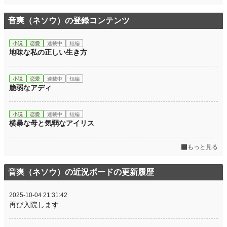
音爽（ネソウ）の登録コンテンツ
小説
恋愛
連載中
短編
地味な私の正しい生き方
小説
恋愛
連載中
短編
脆弱なアディ
小説
恋愛
連載中
短編
横暴な母と気弱なアイリス
もっと見る
音爽（ネソウ）の近況ボードの更新履歴
2025-10-04 21:31:42
再び入院します