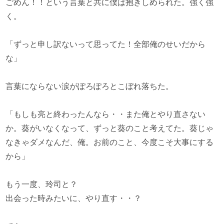
ごめん！！という言葉と共に僕は抱きしめられた。強く強
く。
「ずっと申し訳ないって思ってた！全部俺のせいだから
な」
言葉にならない涙がぽろぽろとこぼれ落ちた。
「もしも亮と終わったんなら・・また俺とやり直さない
か。葵がいなくなって、ずっと葵のこと考えてた。葵じゃ
なきゃダメなんだ、俺。お前のこと、今度こそ大事にする
から」
もう一度、玲司と？
出会った時みたいに、やり直す・・？