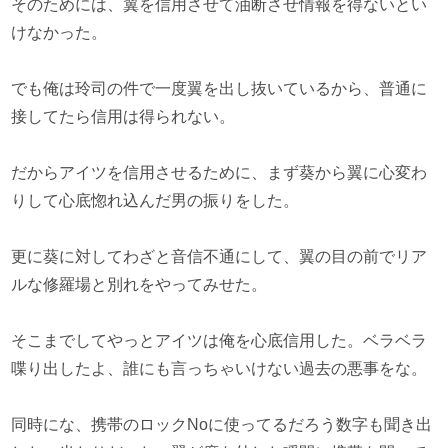
そのためには、翼を信用させて油断させ情報を得ないとい
けなかった。
でも俺は玲司の件で一度翼を出し抜いているから、普通に
接してたら信用は得られない。
だからアイツを信用させるために、まず葵から翼に心変わ
りして心底惚れ込んだ男の振りをした。
更に葵に対してわざと音信不通にして、翼の目の前でリア
ルな修羅場と別れをやってみせた。
そこまでしてやっとアイツは俺を心底信用した。ベラベラ
喋り出したよ、誰にも言っちゃいけない過去の悪事をな。
同時にな、携帯のロックNoに使ってるだろう数字も聞き出