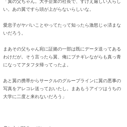
「翼の父ちゃん。大手企業の社長で、すげえ厳しい人らし
い。あの翼ですら頭が上がらないらしいな。
愛息子がヤバいことやってたって知ったら激怒じゃ済まな
いだろう。
まあその父ちゃん宛に証拠の一部は既にデータ送ってある
わけだが。そう言ったら翼、俺にブチギレながらも真っ青
になってアタフタ帰ってったよ。
あと翼の携帯からサークルのグループラインに翼の悪事の
写真をアレコレ送っておいたし。まあもうアイツはうちの
大学に二度と来れないだろう」