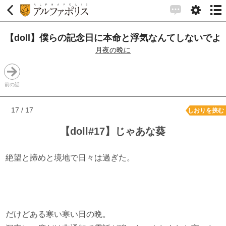
【doll】僕らの記念日に本命と浮気なんてしないでよ
月夜の晩に
前の話
17 / 17
しおりを挟む
【doll#17】じゃあな葵
絶望と諦めと境地で日々は過ぎた。
だけどある寒い寒い日の晩。