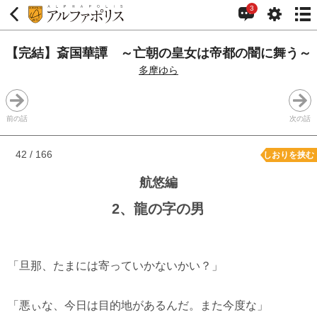
3
【完結】斎国華譚 ～亡朝の皇女は帝都の闇に舞う～
多摩ゆら
前の話
次の話
42 / 166
しおりを挟む
航悠編
2、龍の字の男
「旦那、たまには寄っていかないかい？」
「悪ぃな、今日は目的地があるんだ。また今度な」