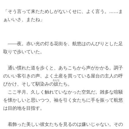
「そう言って来たためしがないくせに、よく言う。……ま
ぁいいさ、またね」
――夜。赤い光の灯る花街を、航悠はのんびりとした足
取りで歩いていた。
通い慣れた道を歩くと、あちこちから声がかかる。調子
のいい客引きの声、よく土産を買っている屋台の主人の呼
おんな
びかけ、そして馴染みの
妓
たち。
ここ半月、久しく触れていなかった空気だ。雑多な喧騒
を懐かしいと思いつつ、袖を引く女たちに手を振って航悠
は目的地を目指す。
着飾った美しい彼女たちを見るのは嫌いじゃない。その