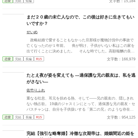
文字数：15,184
恋愛
完結
短編
なぜか彼女だけには甘すぎて――。
まだ２０歳の未亡人なので、この後は好きに生きてもい
いですか？
せいめ
政略結婚で愛することもなかった旦那様が魔物討伐中の事故で
亡くなったのが１年前。 喪が明け、子供がいない私はこの家を
出て行くことに決めました。 そんな時でした。高額報酬の良い
仕事があると声を掛けて頂いたのです。 その仕事内容とは高貴
文字数：166,979
恋愛
完結
長編
R15
な身分の方の閨指導のようでした。非常に悩みましたが、家を出
るのにお金が必要な私は、その仕事を受けることに決めたので
す。 閨指導って、そんなに何度も会う必要ないですよね？しか
たとえ夜が姿を変えても ―過保護な兄の親友は、私を逃
も、指導が必要には見えませんでしたが…。 でも、高額な報酬
がさない―
なので文句は言いませんわ。 家を出る資金を得た私は、今度こ
そ自由に好きなことをして生きていきたいと考えて旅立つことに
佐竹りふれ
決めました。 その後、新しい生活を楽しんでいる私の所に現れ
重なる吐息、耳元を掠める熱、そして——兄の親友の、隠しきれ
たのは……。 まずは亡くなったはずの旦那様との話から。
ない独占欲。 19歳のジャスミンにとって、過保護な兄の親友・セ
ご都合主義です。 設定は緩いです。 誤字脱字申し訳
バスチャンは、自分を子供扱いする「第二の兄」のような存在だ
ありません。 主人公の名前を途中から間違えていました。 ア
った。 しかし、初めてのパーティーの夜、その関係は一変する。
文字数：954,125
恋愛
完結
長編
R15
メリアです。すみません。
突然降ってきた、深く、すべてを奪うような口づけ。 「焦らず、
お前のペースで進もう」 そう余裕たっぷりに微笑んだセバスチャ
ン。 けれど、彼の言う「ゆっくり」は、翌朝には早くも崩れ始め
完結【強引な略奪婚】冷徹な次期帝は、婚姻間近の姫を
ていた。 学内の視線、兄の沈黙、そして二人きりのアパート―