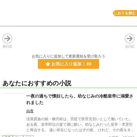
しおりを挟む
前の話
次の話
お気に入りに追加して更新通知を受け取ろう
お気に入り追加
89
あなたにおすすめの小説
一夜の過ちで懐妊したら、幼なじみの冷酷皇帝に溺愛さ
れました
由香
没落貴族の娘・柳月鈴は、宮廷で医官見習いとして働いていた。
ある夜、皇帝即位の宴で酒に酔い、幼なじみだった皇帝・李景珩
と再会する。 遠い存在になったはずの彼。 けれど、その夜をきっ
かけに月鈴の運命は大きく動き出す。 冷酷と恐れられる皇帝が、