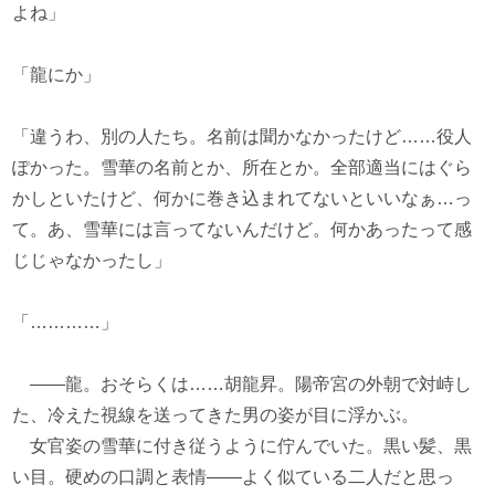
よね」
「龍にか」
「違うわ、別の人たち。名前は聞かなかったけど……役人
ぽかった。雪華の名前とか、所在とか。全部適当にはぐら
かしといたけど、何かに巻き込まれてないといいなぁ…っ
て。あ、雪華には言ってないんだけど。何かあったって感
じじゃなかったし」
「…………」
――龍。おそらくは……胡龍昇。陽帝宮の外朝で対峙し
た、冷えた視線を送ってきた男の姿が目に浮かぶ。
女官姿の雪華に付き従うように佇んでいた。黒い髪、黒
い目。硬めの口調と表情――よく似ている二人だと思っ