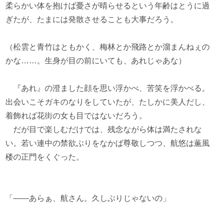
柔らかい体を抱けば憂さが晴らせるという年齢はとうに過
ぎたが、たまには発散させることも大事だろう。
（松雲と青竹はともかく、梅林とか飛路とか溜まんねぇの
かな……。生身が目の前にいても、あれじゃあな）
『あれ』の澄ました顔を思い浮かべ、苦笑を浮かべる。
出会いこそガキのなりをしていたが、たしかに美人だし、
着飾れば花街の女も目ではないだろう。
だが目で楽しむだけでは、残念ながら体は満たされな
い。若い連中の禁欲ぶりをなかば尊敬しつつ、航悠は薫風
楼の正門をくぐった。
「――あらぁ、航さん。久しぶりじゃないの」