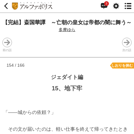
3
【完結】斎国華譚 ～亡朝の皇女は帝都の闇に舞う～
多摩ゆら
前の話
次の話
154 / 166
しおりを挟む
ジェダイト編
15、地下牢
「――城からの依頼？」
その文が届いたのは、軽い仕事を終えて帰ってきたとき