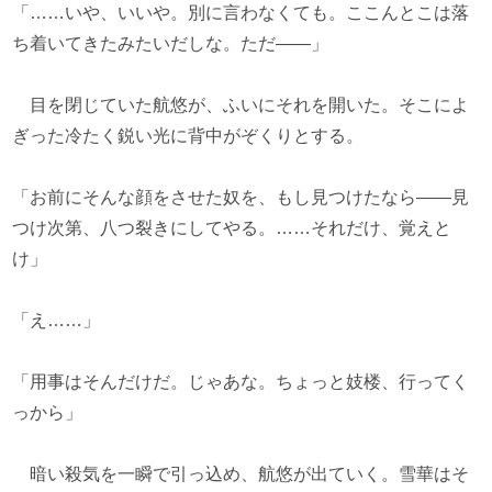
「……いや、いいや。別に言わなくても。ここんとこは落
ち着いてきたみたいだしな。ただ――」
目を閉じていた航悠が、ふいにそれを開いた。そこによ
ぎった冷たく鋭い光に背中がぞくりとする。
「お前にそんな顔をさせた奴を、もし見つけたなら――見
つけ次第、八つ裂きにしてやる。……それだけ、覚えと
け」
「え……」
「用事はそんだけだ。じゃあな。ちょっと妓楼、行ってく
っから」
暗い殺気を一瞬で引っ込め、航悠が出ていく。雪華はそ