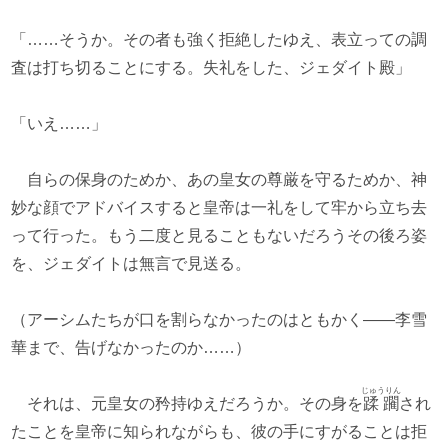
「……そうか。その者も強く拒絶したゆえ、表立っての調
査は打ち切ることにする。失礼をした、ジェダイト殿」
「いえ……」
自らの保身のためか、あの皇女の尊厳を守るためか、神
妙な顔でアドバイスすると皇帝は一礼をして牢から立ち去
って行った。もう二度と見ることもないだろうその後ろ姿
を、ジェダイトは無言で見送る。
（アーシムたちが口を割らなかったのはともかく――李雪
華まで、告げなかったのか……）
じゅうりん
それは、元皇女の矜持ゆえだろうか。その身を
蹂躙
され
たことを皇帝に知られながらも、彼の手にすがることは拒