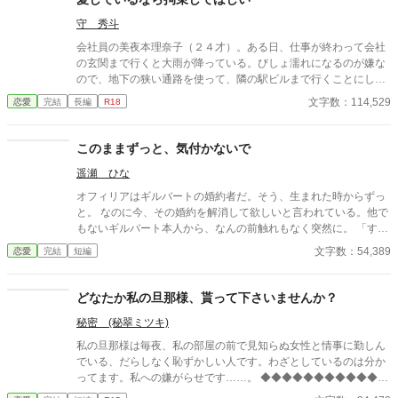
守 秀斗
会社員の美夜本理奈子（２４才）。ある日、仕事が終わって会社
の玄関まで行くと大雨が降っている。びしょ濡れになるのが嫌な
ので、地下の狭い通路を使って、隣の駅ビルまで行くことにし
た。すると、途中の部屋でいかがわしい行為をしている二人の男
文字数：114,529
恋愛
完結
長編
R18
女を見てしまうのだが……。
このままずっと、気付かないで
遥瀬 ひな
オフィリアはギルバートの婚約者だ。そう、生まれた時からずっ
と。 なのに今、その婚約を解消して欲しいと言われている。他で
もないギルバート本人から、なんの前触れもなく突然に。 「すま
ない、オフィリア。」 「畏まりました、王太子殿下。」 そう答え
文字数：54,389
恋愛
完結
短編
るしかない、わたくし。それ以外の答えなど求められてはいない
と分かっているから。 《読点連作〜せつない愛の物語〜 Ⅰ 》
どなたか私の旦那様、貰って下さいませんか？
秘密 (秘翠ミツキ)
私の旦那様は毎夜、私の部屋の前で見知らぬ女性と情事に勤しん
でいる、だらしなく恥ずかしい人です。わざとしているのは分か
ってます。私への嫌がらせです……。 ◆◆◆◆◆◆◆◆◆◆◆◆
◆◆◆◆◆◆◆◆◆◆◆ 政略結婚で、離縁出来ないけど離縁した