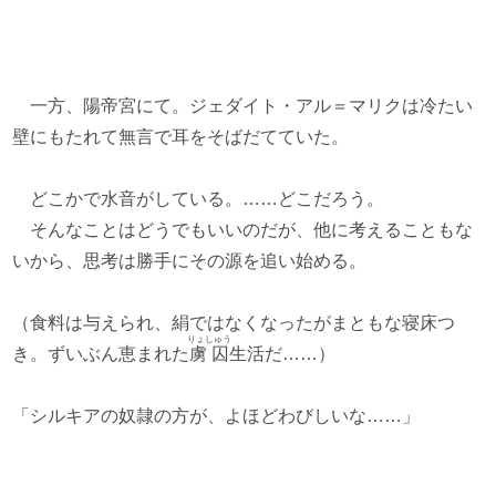
一方、陽帝宮にて。ジェダイト・アル＝マリクは冷たい
壁にもたれて無言で耳をそばだてていた。
どこかで水音がしている。……どこだろう。
そんなことはどうでもいいのだが、他に考えることもな
いから、思考は勝手にその源を追い始める。
（食料は与えられ、絹ではなくなったがまともな寝床つ
りょしゅう
き。ずいぶん恵まれた
虜囚
生活だ……）
「シルキアの奴隷の方が、よほどわびしいな……」