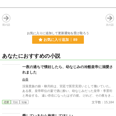
前の話
次の話
お気に入りに追加して更新通知を受け取ろう
お気に入り追加
89
あなたにおすすめの小説
一夜の過ちで懐妊したら、幼なじみの冷酷皇帝に溺愛さ
れました
由香
没落貴族の娘・柳月鈴は、宮廷で医官見習いとして働いていた。
ある夜、皇帝即位の宴で酒に酔い、幼なじみだった皇帝・李景珩
と再会する。 遠い存在になったはずの彼。 けれど、その夜をきっ
かけに月鈴の運命は大きく動き出す。 冷酷と恐れられる皇帝が、
文字数：15,184
恋愛
完結
短編
なぜか彼女だけには甘すぎて――。
愛しているなら拘束してほしい