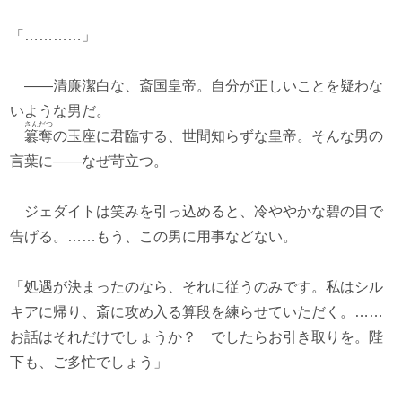
「…………」
――清廉潔白な、斎国皇帝。自分が正しいことを疑わな
いような男だ。
さんだつ
簒奪
の玉座に君臨する、世間知らずな皇帝。そんな男の
言葉に――なぜ苛立つ。
ジェダイトは笑みを引っ込めると、冷ややかな碧の目で
告げる。……もう、この男に用事などない。
「処遇が決まったのなら、それに従うのみです。私はシル
キアに帰り、斎に攻め入る算段を練らせていただく。……
お話はそれだけでしょうか？ でしたらお引き取りを。陛
下も、ご多忙でしょう」