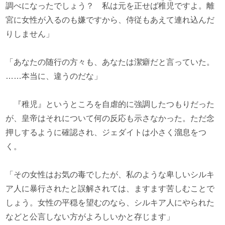
調べになったでしょう？ 私は元を正せば
稚児
ですよ。離
宮に女性が入るのも嫌ですから、侍従もあえて連れ込んだ
りしません」
「あなたの随行の方々も、あなたは潔癖だと言っていた。
……本当に、違うのだな」
『稚児』というところを自虐的に強調したつもりだった
が、皇帝はそれについて何の反応も示さなかった。ただ念
押しするように確認され、ジェダイトは小さく溜息をつ
く。
「その女性はお気の毒でしたが、私のような卑しいシルキ
ア人に暴行されたと誤解されては、ますます苦しむことで
しょう。女性の平穏を望むのなら、シルキア人にやられた
などと公言しない方がよろしいかと存じます」