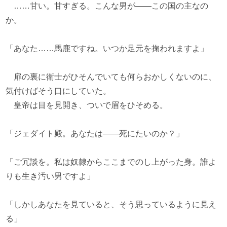
……甘い。甘すぎる。こんな男が――この国の主なの
か。
「あなた……馬鹿ですね。いつか足元を掬われますよ」
扉の裏に衛士がひそんでいても何らおかしくないのに、
気付けばそう口にしていた。
皇帝は目を見開き、ついで眉をひそめる。
「ジェダイト殿。あなたは――死にたいのか？」
「ご冗談を。私は奴隷からここまでのし上がった身。誰よ
りも生き汚い男ですよ」
「しかしあなたを見ていると、そう思っているように見え
る」