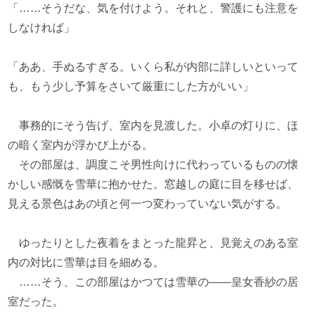
「……そうだな、気を付けよう。それと、警護にも注意を
しなければ」
「ああ、手ぬるすぎる。いくら私が内部に詳しいといって
も、もう少し予算をさいて厳重にした方がいい」
事務的にそう告げ、室内を見渡した。小卓の灯りに、ほ
の暗く室内が浮かび上がる。
その部屋は、調度こそ男性向けに代わっているものの懐
かしい感慨を雪華に抱かせた。窓越しの庭に目を移せば、
見える景色はあの頃と何一つ変わっていない気がする。
ゆったりとした夜着をまとった龍昇と、見覚えのある室
内の対比に雪華は目を細める。
……そう、この部屋はかつては雪華の――皇女香紗の居
室だった。