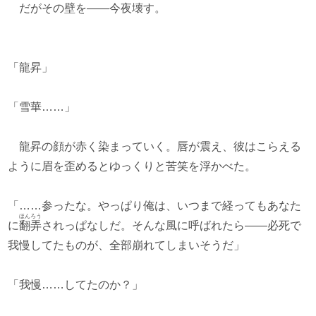
だがその壁を――今夜壊す。
「龍昇」
「雪華……」
龍昇の顔が赤く染まっていく。唇が震え、彼はこらえる
ように眉を歪めるとゆっくりと苦笑を浮かべた。
「……参ったな。やっぱり俺は、いつまで経ってもあなた
ほんろう
に
翻弄
されっぱなしだ。そんな風に呼ばれたら――必死で
我慢してたものが、全部崩れてしまいそうだ」
「我慢……してたのか？」