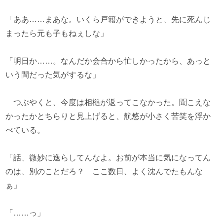
「ああ……まあな。いくら戸籍ができようと、先に死んじ
まったら元も子もねぇしな」
「明日か……。なんだか会合から忙しかったから、あっと
いう間だった気がするな」
つぶやくと、今度は相槌が返ってこなかった。聞こえな
かったかとちらりと見上げると、航悠が小さく苦笑を浮か
べている。
「話、微妙に逸らしてんなよ。お前が本当に気になってん
のは、別のことだろ？ ここ数日、よく沈んでたもんな
ぁ」
「……っ」