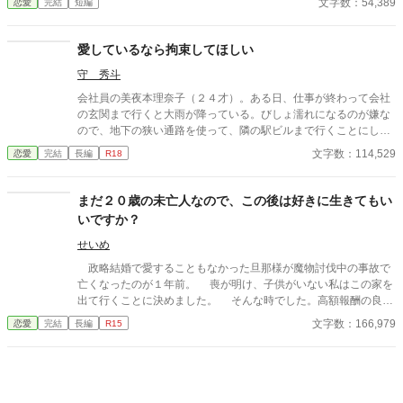
文字数：54,389
恋愛
完結
短編
るしかない、わたくし。それ以外の答えなど求められてはいない
と分かっているから。 《読点連作〜せつない愛の物語〜 Ⅰ 》
愛しているなら拘束してほしい
守 秀斗
会社員の美夜本理奈子（２４才）。ある日、仕事が終わって会社
の玄関まで行くと大雨が降っている。びしょ濡れになるのが嫌な
ので、地下の狭い通路を使って、隣の駅ビルまで行くことにし
た。すると、途中の部屋でいかがわしい行為をしている二人の男
文字数：114,529
恋愛
完結
長編
R18
女を見てしまうのだが……。
まだ２０歳の未亡人なので、この後は好きに生きてもい
いですか？
せいめ
政略結婚で愛することもなかった旦那様が魔物討伐中の事故で
亡くなったのが１年前。 喪が明け、子供がいない私はこの家を
出て行くことに決めました。 そんな時でした。高額報酬の良い
仕事があると声を掛けて頂いたのです。 その仕事内容とは高貴
文字数：166,979
恋愛
完結
長編
R15
な身分の方の閨指導のようでした。非常に悩みましたが、家を出
るのにお金が必要な私は、その仕事を受けることに決めたので
す。 閨指導って、そんなに何度も会う必要ないですよね？しか
も、指導が必要には見えませんでしたが…。 でも、高額な報酬
なので文句は言いませんわ。 家を出る資金を得た私は、今度こ