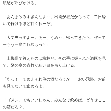
航悠が呼びかける。
「あんま飲みすぎんなよ～。出発が昼だからって、二日酔
いで行けるほど甘くねーぞ」
「大丈夫っすよー。あー、うめ～。帰ってきたら、ぜって
ーもう一度これ飲もっと」
上機嫌で答えたのは梅林だ。その手に握られた酒瓶を見
て、隣の卓の青竹が細い目を吊り上げる。
「あっ！ てめえそれ俺の酒だろうが！ おい飛路。お前
も見てないで止めろよ」
「ゴメン。でもいいじゃん、みんなで飲めば。どうせここ
の酒だろ？」