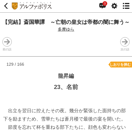
3
【完結】斎国華譚 ～亡朝の皇女は帝都の闇に舞う～
多摩ゆら
前の話
次の話
129 / 166
しおりを挟む
龍昇編
23、名前
出立を翌日に控えたその夜。幾分か緊張した面持ちの部
下を励ますため、雪華たちは蒼月楼で最後の宴を開いた。
節度を忘れて杯を重ねる部下たちに、顔色も変わらない