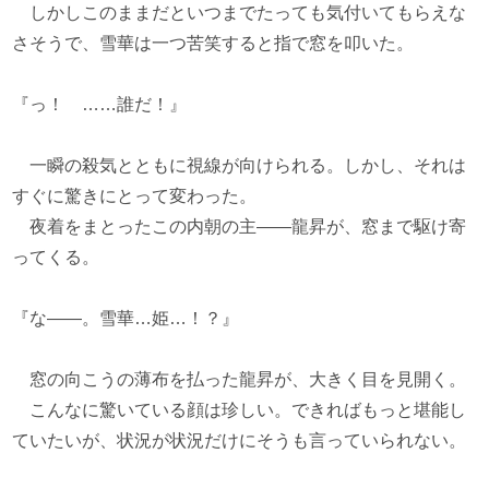
しかしこのままだといつまでたっても気付いてもらえな
さそうで、雪華は一つ苦笑すると指で窓を叩いた。
『っ！ ……誰だ！』
一瞬の殺気とともに視線が向けられる。しかし、それは
すぐに驚きにとって変わった。
夜着をまとったこの内朝の主――龍昇が、窓まで駆け寄
ってくる。
『な――。雪華…姫…！？』
窓の向こうの薄布を払った龍昇が、大きく目を見開く。
こんなに驚いている顔は珍しい。できればもっと堪能し
ていたいが、状況が状況だけにそうも言っていられない。