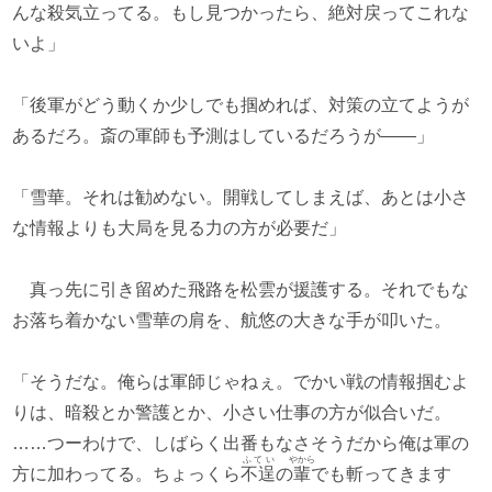
んな殺気立ってる。もし見つかったら、絶対戻ってこれな
いよ」
「後軍がどう動くか少しでも掴めれば、対策の立てようが
あるだろ。斎の軍師も予測はしているだろうが――」
「雪華。それは勧めない。開戦してしまえば、あとは小さ
な情報よりも大局を見る力の方が必要だ」
真っ先に引き留めた飛路を松雲が援護する。それでもな
お落ち着かない雪華の肩を、航悠の大きな手が叩いた。
「そうだな。俺らは軍師じゃねぇ。でかい戦の情報掴むよ
りは、暗殺とか警護とか、小さい仕事の方が似合いだ。
……つーわけで、しばらく出番もなさそうだから俺は軍の
ふてい
やから
方に加わってる。ちょっくら
不逞
の
輩
でも斬ってきます