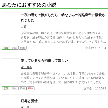
あなたにおすすめの小説
一夜の過ちで懐妊したら、幼なじみの冷酷皇帝に溺愛さ
れました
由香
没落貴族の娘・柳月鈴は、宮廷で医官見習いとして働いていた。
ある夜、皇帝即位の宴で酒に酔い、幼なじみだった皇帝・李景珩
と再会する。 遠い存在になったはずの彼。 けれど、その夜をきっ
かけに月鈴の運命は大きく動き出す。 冷酷と恐れられる皇帝が、
文字数：15,184
恋愛
完結
短編
なぜか彼女だけには甘すぎて――。
愛しているなら拘束してほしい
守 秀斗
会社員の美夜本理奈子（２４才）。ある日、仕事が終わって会社
の玄関まで行くと大雨が降っている。びしょ濡れになるのが嫌な
ので、地下の狭い通路を使って、隣の駅ビルまで行くことにし
た。すると、途中の部屋でいかがわしい行為をしている二人の男
文字数：114,529
恋愛
完結
長編
R18
女を見てしまうのだが……。
屈辱と愛情
守 秀斗