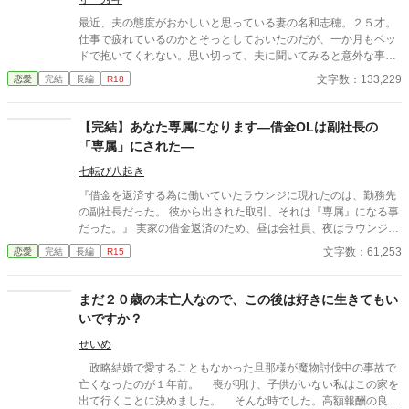
最近、夫の態度がおかしいと思っている妻の名和志穂。２５才。
仕事で疲れているのかとそっとしておいたのだが、一か月もベッ
ドで抱いてくれない。思い切って、夫に聞いてみると意外な事を
言われてしまうのだが……。
文字数：133,229
恋愛
完結
長編
R18
【完結】あなた専属になります―借金OLは副社長の
「専属」にされた―
七転び八起き
『借金を返済する為に働いていたラウンジに現れたのは、勤務先
の副社長だった。 彼から出された取引、それは『専属』になる事
だった。』 実家の借金返済のため、昼は会社員、夜はラウンジ嬢
として働く優美。 ある夜、一人でグラスを傾ける謎めいた男性客
文字数：61,253
恋愛
完結
長編
R15
に指名される。 口数は少ないけれど、なぜか心に残る人だった。
「また来る」 そう言い残して去った彼。 しかし翌日、会社に現れ
たのは、なんと店に来た彼で、勤務先の副社長の河内だった。
まだ２０歳の未亡人なので、この後は好きに生きてもい
「俺専属の嬢になって欲しい」 ラウンジで働いている事を秘密に
いですか？
する代わりに出された取引。 突然の取引提案に戸惑う優美。 しか
し借金に追われる現状では、断る選択肢はなかった。 恋愛経験ゼ
せいめ
ロの優美と、完璧に見えて不器用な副社長。 立場も境遇も違う二
政略結婚で愛することもなかった旦那様が魔物討伐中の事故で
人が紡ぐラブストーリー。
亡くなったのが１年前。 喪が明け、子供がいない私はこの家を
出て行くことに決めました。 そんな時でした。高額報酬の良い