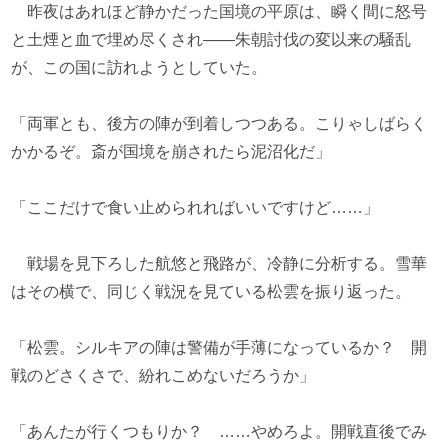
昨夜はあれほど静かだった国境の平原は、瞬く間に怒号
と土煙と血で埋め尽くされ――朱朝討伐の変以来の騒乱
が、この国に訪れようとしていた。
「両軍とも、後方の陣が到着しつつある。こりゃしばらく
かかるぞ。斎が国境を崩されたら泥沼化だ」
「ここだけで食い止められればいいですけど……」
戦場を見下ろした航悠と飛路が、冷静に分析する。雪華
はその横で、同じく戦況を見ている松雲を振り返った。
「松雲。シルキアの陣は警備が手薄になっているか？ 開
戦のどさくさで、紛れこめないだろうか」
「あんたが行くつもりか？ ……やめろよ。開戦直後でみ