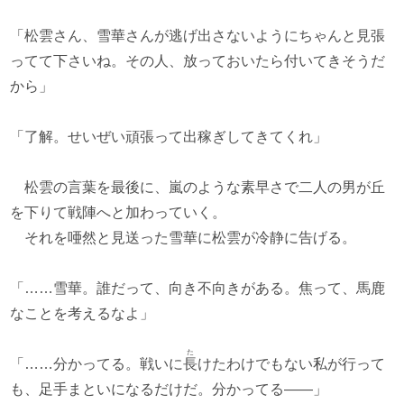
「松雲さん、雪華さんが逃げ出さないようにちゃんと見張
ってて下さいね。その人、放っておいたら付いてきそうだ
から」
「了解。せいぜい頑張って出稼ぎしてきてくれ」
松雲の言葉を最後に、嵐のような素早さで二人の男が丘
を下りて戦陣へと加わっていく。
それを唖然と見送った雪華に松雲が冷静に告げる。
「……雪華。誰だって、向き不向きがある。焦って、馬鹿
なことを考えるなよ」
た
「……分かってる。戦いに
長
けたわけでもない私が行って
も、足手まといになるだけだ。分かってる――」