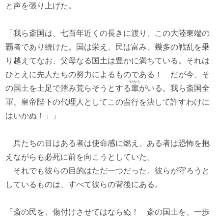
と声を張り上げた。
「我ら斎国は、七百年近くの長きに渡り、この大陸東端の
覇者であり続けた。国は栄え、民は富み、幾多の戦乱を乗
り越えてなお、父母なる国土は豊かに満ちている。それは
ひとえに先人たちの努力によるものである！ だが今、そ
やから
の国土を土足で踏み荒らそうとする
輩
がいる。我ら斎国全
軍、皇帝陛下の代理人としてこの蛮行を決して許すわけに
はいかぬ！」」
兵たちの目はある者は使命感に燃え、ある者は恐怖を抱
えながらも必死に前を向こうとしていた。
それでも彼らの目的はただ一つだった。彼らが守ろうと
しているものは、すべて彼らの背後にある。
「斎の民を、傷付けさせてはならぬ！ 斎の国土を、一歩