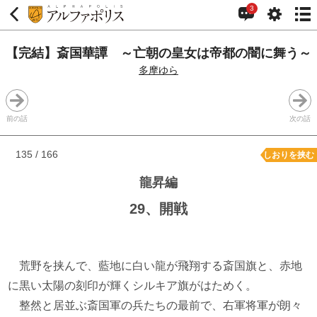
3
【完結】斎国華譚 ～亡朝の皇女は帝都の闇に舞う～
多摩ゆら
前の話
次の話
135 / 166
しおりを挟む
龍昇編
29、開戦
荒野を挟んで、藍地に白い龍が飛翔する斎国旗と、赤地
に黒い太陽の刻印が輝くシルキア旗がはためく。
整然と居並ぶ斎国軍の兵たちの最前で、右軍将軍が朗々