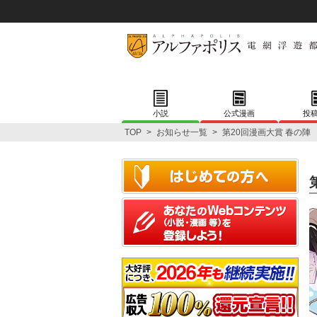
小説
公式漫画
投
TOP
>
お知らせ一覧
>
第20回漫画大賞 春の