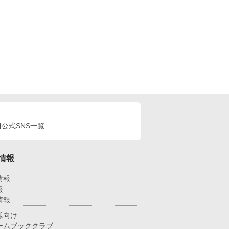
公式SNS一覧
情報
情報
報
情報
様向け
ームブッククラブ