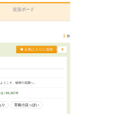
近況ボード
1
件
お気に入りに追加
4
 ようこそ、秘密の花園へ。
6
位 / 66,387件
あり
官能小説っぽい