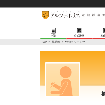
小説
公式漫画
投
TOP
>
橘希帆
>
Webコンテンツ