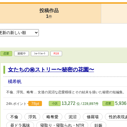
投稿作品
1
件
恋愛
連載中
ｼｮｰﾄｼｮｰﾄ
R18
女たちの㊙ストリー〜秘密の花園〜
橘希帆
不倫、浮気、略奪… 女達の泥沼な恋愛模様とその結末を描いた秘密の短編集。
13,272
5,93
78pt
24h.ポイント
小説
位 / 228,897件
恋愛
不倫
浮気
略奪愛
泥沼
修羅場
性的表現
昼ドラ風味
寝取り・寝取られ・NTR
妊娠