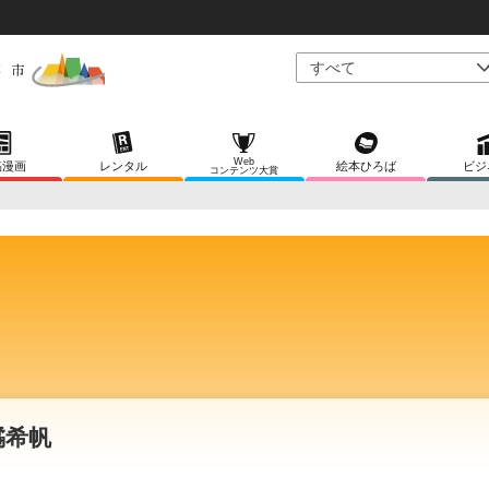
Web
稿漫画
レンタル
絵本ひろば
ビジ
コンテンツ大賞
橘希帆