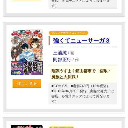
書店、各電子ストアによって異なりま
す）
アルファポリスコミックス
強くてニューサーガ３
三浦純
/
画
阿部正行
/
作
陰謀うずまく鉱山都市で…宿敵・
魔族と大決戦！
詳しく見る
■COMICS
■定価748円（10%税込）
■2016年04月30日発行（実際の発売日は
書店、各電子ストアによって異なりま
す）