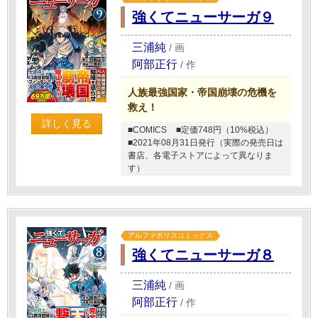
強くてニューサーガ９
三浦純
/
画
阿部正行
/
作
人族最強国家・帝国崩壊の危機を
救え！
詳しく見る
■COMICS
■定価748円（10%税込）
■2021年08月31日発行（実際の発売日は
書店、各電子ストアによって異なりま
す）
アルファポリスコミックス
強くてニューサーガ８
三浦純
/
画
阿部正行
/
作