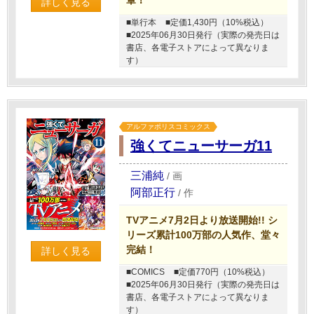
章！
詳しく見る
■単行本
■定価1,430円（10%税込）
■2025年06月30日発行（実際の発売日は
書店、各電子ストアによって異なりま
す）
アルファポリスコミックス
強くてニューサーガ11
三浦純
/
画
阿部正行
/
作
TVアニメ7月2日より放送開始!! シ
リーズ累計100万部の人気作、堂々
完結！
詳しく見る
■COMICS
■定価770円（10%税込）
■2025年06月30日発行（実際の発売日は
書店、各電子ストアによって異なりま
す）