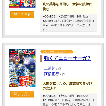
真の英雄を目指し、女神の試練に
挑む！
詳しく見る
■COMICS
■定価748円（10%税込）
■2020年08月31日発行（実際の発売日は
書店、各電子ストアによって異なりま
す）
アルファポリスコミックス
強くてニューサーガ７
三浦純
/
画
阿部正行
/
作
人族を救うため、魔族領で命がけ
の交渉!?
詳しく見る
■COMICS
■定価748円（10%税込）
■2019年08月31日発行（実際の発売日は
書店、各電子ストアによって異なりま