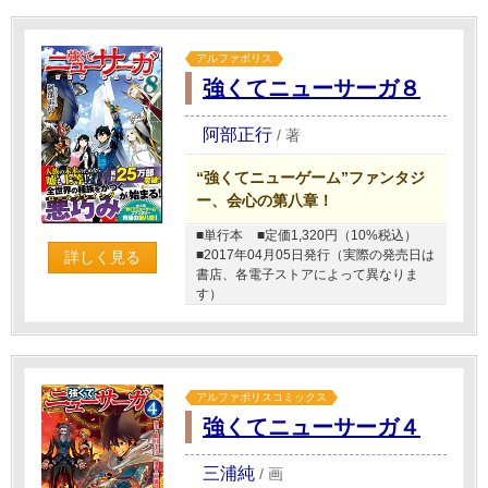
アルファポリス
強くてニューサーガ８
阿部正行
/
著
“強くてニューゲーム”ファンタジ
ー、会心の第八章！
■単行本
■定価1,320円（10%税込）
■2017年04月05日発行（実際の発売日は
詳しく見る
書店、各電子ストアによって異なりま
す）
アルファポリスコミックス
強くてニューサーガ４
三浦純
/
画