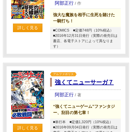
阿部正行
/
作
強大な魔族を相手に生死を賭けた
一騎打ち！
詳しく見る
■COMICS
■定価748円（10%税込）
■2016年12月31日発行（実際の発売日は
書店、各電子ストアによって異なりま
す）
アルファポリス
強くてニューサーガ７
阿部正行
/
著
“強くてニューゲーム”ファンタジ
ー、刮目の第七章！
■単行本
■定価1,320円（10%税込）
■2016年09月04日発行（実際の発売日は
詳しく見る