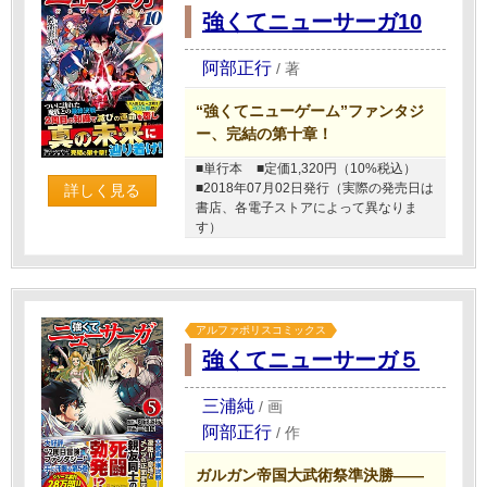
強くてニューサーガ10
阿部正行
/
著
“強くてニューゲーム”ファンタジ
ー、完結の第十章！
■単行本
■定価1,320円（10%税込）
■2018年07月02日発行（実際の発売日は
詳しく見る
書店、各電子ストアによって異なりま
す）
アルファポリスコミックス
強くてニューサーガ５
三浦純
/
画
阿部正行
/
作
ガルガン帝国大武術祭準決勝――