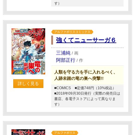
す）
アルファポリスコミックス
強くてニューサーガ６
三浦純
/
画
阿部正行
/
作
人類を守る力を手に入れるべく、
人跡未踏の竜の巣へ突撃!!
詳しく見る
■COMICS
■定価748円（10%税込）
■2018年09月30日発行（実際の発売日は
書店、各電子ストアによって異なりま
す）
アルファポリス