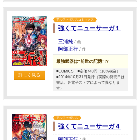
アルファポリスコミックス
強くてニューサーガ１
三浦純
/
画
阿部正行
/
作
最強武器は“前世の記憶”!?
■COMICS
■定価748円（10%税込）
詳しく見る
■2014年10月31日発行（実際の発売日は
書店、各電子ストアによって異なりま
す）
アルファポリス
強くてニューサーガ４
阿部正行
/
著