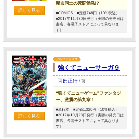
親友同士の死闘勃発!?
詳しく見る
■COMICS
■定価748円（10%税込）
■2017年11月30日発行（実際の発売日は
書店、各電子ストアによって異なりま
す）
アルファポリス
強くてニューサーガ９
阿部正行
/
著
“強くてニューゲーム”ファンタジ
ー、激震の第九章！
■単行本
■定価1,320円（10%税込）
■2017年10月28日発行（実際の発売日は
詳しく見る
書店、各電子ストアによって異なりま
す）