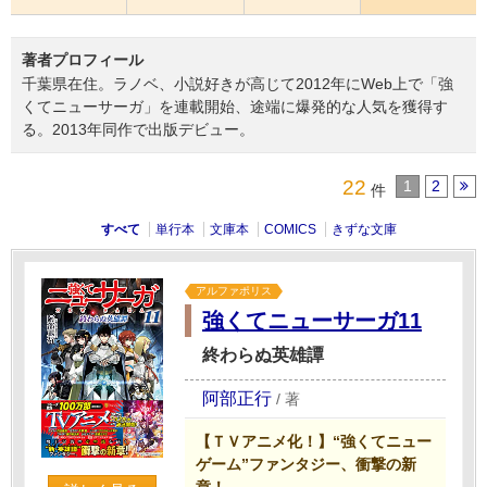
著者プロフィール
千葉県在住。ラノベ、小説好きが高じて2012年にWeb上で「強
くてニューサーガ」を連載開始、途端に爆発的な人気を獲得す
る。2013年同作で出版デビュー。
22
1
2
件
すべて
単行本
文庫本
COMICS
きずな文庫
アルファポリス
強くてニューサーガ11
終わらぬ英雄譚
阿部正行
/
著
【ＴＶアニメ化！】“強くてニュー
ゲーム”ファンタジー、衝撃の新