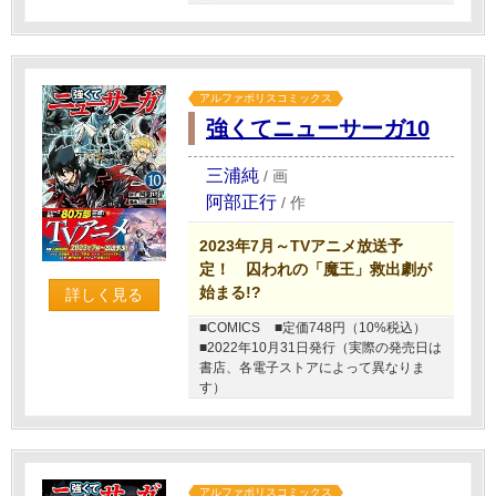
アルファポリスコミックス
強くてニューサーガ10
三浦純
/
画
阿部正行
/
作
2023年7月～TVアニメ放送予
定！ 囚われの「魔王」救出劇が
始まる!?
詳しく見る
■COMICS
■定価748円（10%税込）
■2022年10月31日発行（実際の発売日は
書店、各電子ストアによって異なりま
す）
アルファポリスコミックス