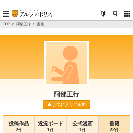
TOP
>
阿部正行
>
書籍
阿部正行
お気に入りに追加
投稿作品
近況ボード
公式漫画
書籍
2
1
1
22
件
件
件
件