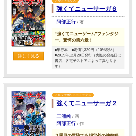
アルファポリス
強くてニューサーガ６
阿部正行
/
著
“強くてニューゲーム”ファンタジ
ー、驚愕の第六章！
■単行本
■定価1,320円（10%税込）
■2015年12月29日発行（実際の発売日は
詳しく見る
書店、各電子ストアによって異なりま
す）
アルファポリスコミックス
強くてニューサーガ２
三浦純
/
画
阿部正行
/
作
２周目の冒険でも想定外の強敵続