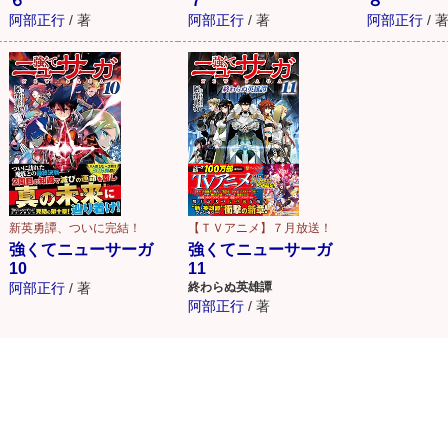
６
７
８
阿部正行
/
著
阿部正行
/
著
阿部正行
/
新英勇譚、ついに完結！
【ＴＶアニメ】７月放送！
強くてニューサーガ
強くてニューサーガ
10
11
阿部正行
/
著
終わらぬ英雄譚
阿部正行
/
著