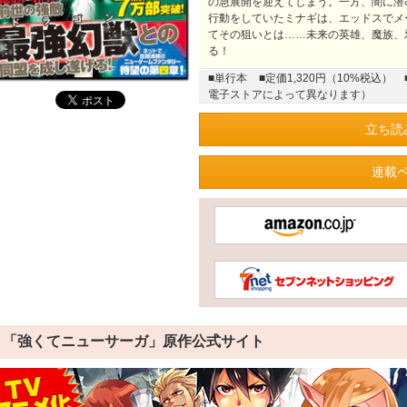
の急展開を迎えてしまう。一方、闇に潜
行動をしていたミナギは、エッドスでメ
てその狙いとは……未来の英雄、魔族、
る！
■単行本
■定価1,320円（10%税込）
電子ストアによって異なります）
立ち読
連載
「強くてニューサーガ」原作公式サイト