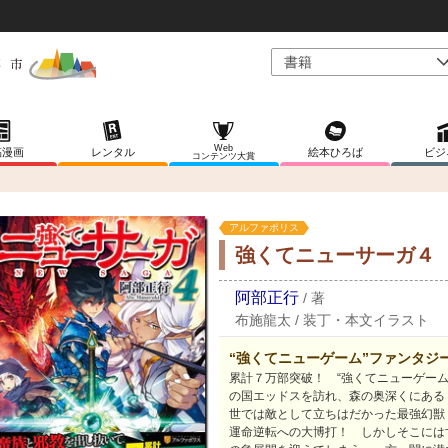
Web
稿漫画
レンタル
絵本ひろば
ビジ
コンテンツ大賞
アルファポリス
強くてニューサーガ４
阿部正行
/
著
布施龍太
/
装丁・本文イラスト
“強くてニューゲーム”ファンタジ
累計７万部突破！ “強くてニューゲー
の国エッドスを訪れ、森の奥深くにある
世では敵として立ちはだかった最強幻獣
運命逆転への大博打！ しかしそこには