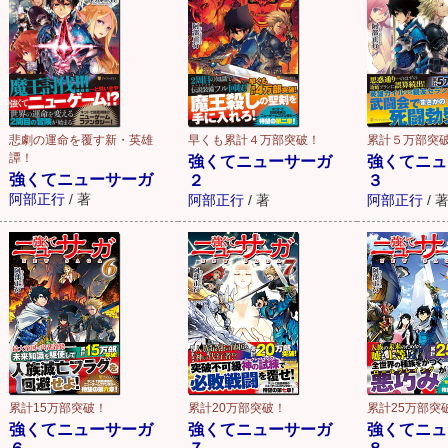
悲劇の運命を覆す新・英雄
早くも累計４万部突破！
累計５万部突
譚！
強くてニューサーガ
強くてニュ
強くてニューサーガ
２
３
阿部正行
/
著
阿部正行
/
著
阿部正行
/
累計15万部突破！
累計20万部突破！
累計25万部突
強くてニューサーガ
強くてニューサーガ
強くてニュ