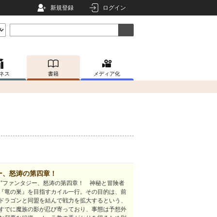
新規登録
ログイン
ネス
書籍
メディア化
ー、怒涛の第四章！
ム”ファンタジー、怒涛の第四章！ 神秘と冒険者
『竜の巣』を目指すカイル一行。その目的は、前
ドラゴンと同盟を結んで戦力を拡大するという、
すでに魔族の影が忍び寄っており、事態は予想外