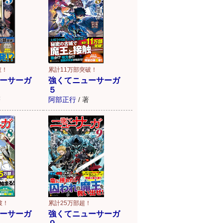
累計11万部突破！
破！
強くてニューサーガ
ーサーガ
５
阿部正行
/
著
著
破！
累計25万部超！
ーサーガ
強くてニューサーガ