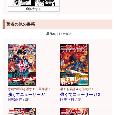
著者の他の書籍
単行本
COMICS
悲劇の運命を覆す新・英雄譚！
早くも累計４万部突破！
強くてニューサーガ
強くてニューサーガ２
阿部正行
/
著
阿部正行
/
著