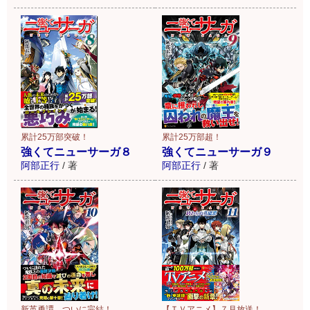
累計25万部突破！
累計25万部超！
強くてニューサーガ８
強くてニューサーガ９
阿部正行
/
著
阿部正行
/
著
新英勇譚、ついに完結！
【ＴＶアニメ】７月放送！