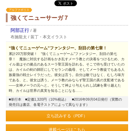
アルファポリス
強くてニューサーガ７
阿部正行
/
著
布施龍太
/
装丁・本文イラスト
“強くてニューゲーム”ファンタジー、刮目の第七章！
累計20万部突破！ “強くてニューゲーム”ファンタジー、刮目の第七
章！ 魔族に対抗する計画をかき乱すメーラ教との決着をつけるため、カ
イル達はその拠点のあるスーラ聖王国を訪れる。そこで待ち受けていたの
は、カイルの剣の師匠にしてセランの義母、そしてメーラ教徒でもある人
族最強の戦士レイラだった。彼女は言う。自分は敵ではなく、むしろ味方
である、と。彼女は誘う。メーラ教のみならず聖王国の真の支配者である
――女神メーラの元へと。そうして神より与えられし試練を乗り越えた
時、カイルは世界の真実を知ることになる……
■単行本
■定価1,320円（10%税込）
■2016年09月04日発行（実際の
発売日は書店、各電子ストアによって異なります）
立ち読みする（PDF）
連載ページはこちら