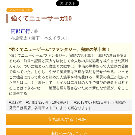
アルファポリス
強くてニューサーガ10
阿部正行
/
著
布施龍太
/
装丁・本文イラスト
“強くてニューゲーム”ファンタジー、完結の第十章！
“強くてニューゲーム”ファンタジー、完結の第十章！ 滅びの運命を変え
るため、前世の記憶と実力を駆使して全人族の共闘協定を成立させた英雄
カイル。ついに始まった魔族との戦争は、準備の甲斐あって人族側の優位
で進んでいた。しかし、やがて魔族軍は不穏な気配を見せ始める。いっそ
この機会に打って出ると決めた人族軍を待ち受ける、黒翼の魔王が仕掛け
た罠とは……？ 果たして、カイルは二度目の人生で滅びの運命を回避す
ることはできるのか――絶望を繰り返さないための新たな伝説が、今ここ
に誕生する！
■単行本
■定価1,320円（10%税込）
■2018年07月02日発行（実際の
発売日は書店、各電子ストアによって異なります）
立ち読みする（PDF）
連載ページはこちら