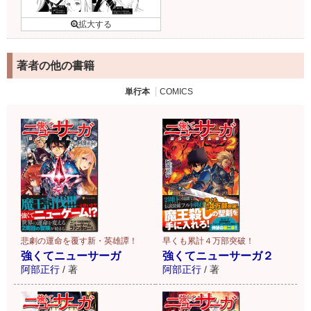
著者の他の書籍
単行本
COMICS
悲劇の運命を覆す新・英雄譚！
早くも累計４万部突破！
強くてニューサーガ
強くてニューサーガ２
阿部正行
/
著
阿部正行
/
著