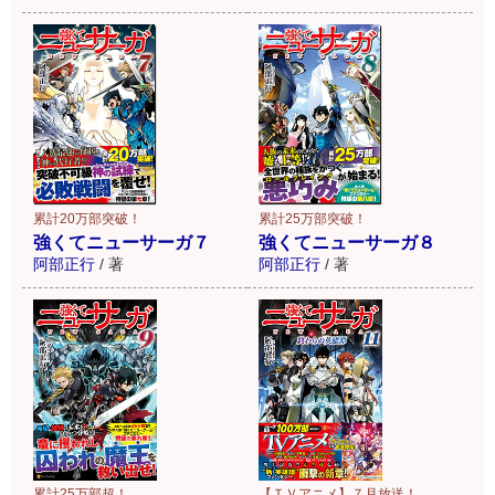
累計20万部突破！
累計25万部突破！
強くてニューサーガ７
強くてニューサーガ８
阿部正行
/
著
阿部正行
/
著
累計25万部超！
【ＴＶアニメ】７月放送！