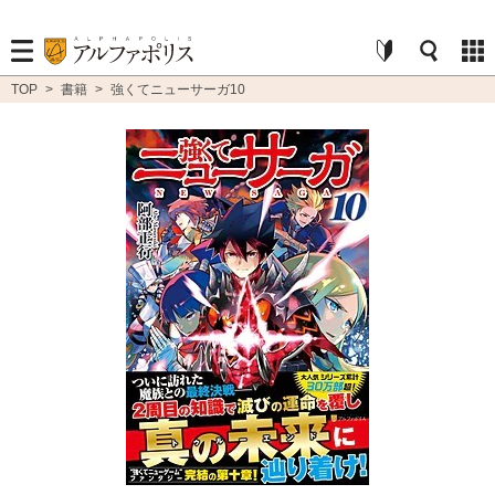
TOP
>
書籍
>
強くてニューサーガ10