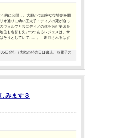
大々的に公開し、大胆かつ緻密な復讐劇を開
リオ通りに幼い王太子・ディノの死が迫っ
のヴォルフと共にディノの体を蝕む要因を
地位も名誉も失いつつあるレジェスは、サ
ばそうとしていて……。 断罪されるはず
08月05日発行（実際の発売日は書店、各電子ス
しみます３