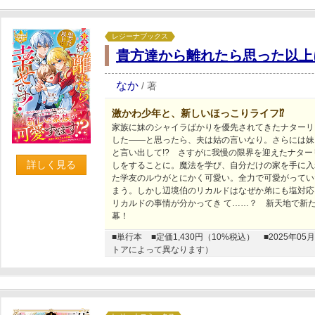
レジーナブックス
貴方達から離れたら思った以上
なか
/
著
激かわ少年と、新しいほっこりライフ⁉
家族に妹のシャイラばかりを優先されてきたナターリ
した――と思ったら、夫は姑の言いなり。さらには妹
と言い出して!? さすがに我慢の限界を迎えたナタ
詳しく見る
しをすることに。魔法を学び、自分だけの家を手に入
た学友のルウがとにかく可愛い。全力で可愛がってい
まう。しかし辺境伯のリカルドはなぜか弟にも塩対応
リカルドの事情が分かってき て……？ 新天地で新
幕！
■単行本
■定価1,430円（10%税込）
■2025年
トアによって異なります）