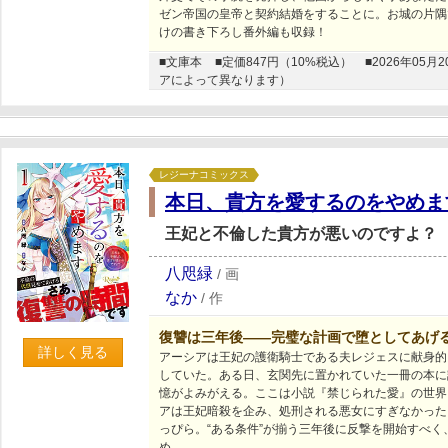
ゼン帝国の皇帝と契約結婚をすることに。お城の片隅
けの書き下ろし番外編も収録！
■文庫本
■定価847円（10%税込）
■2026年0
アによって異なります）
レジーナコミックス
本日、貴方を愛するのをやめま
王妃と不倫した貴方が悪いのですよ？
八咫緑
/
画
なか
/
作
復讐は三年後――完璧な計画で堕としてあげ
詳しく見る
アーシアは王妃の護衛騎士である夫レジェスに献身的
していた。ある日、玄関先に置かれていた一冊の本に
憶がよみがえる。ここは小説『禁じられた愛』の世界
アは王妃暗殺を企み、処刑される悪女にすぎなかった
っぴら。“ある条件”が揃う三年後に反撃を開始すべ
め……。