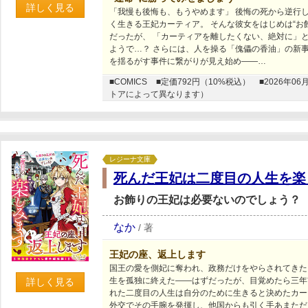
詳しく見る
「我慢も後悔も、もうやめます」 後悔の死から逆行し
く生きる王妃カーティア。 そんな彼女をはじめは“お
だったが、 「カーティアを離したくない、絶対に」
ようで…？ さらには、人を操る「傀儡の香油」の新事
を揺るがす事件に繋がりが見え始め――…
■COMICS
■定価792円（10%税込）
■2026年
トアによって異なります）
レジーナ文庫
死んだ王妃は二度目の人生を楽
お飾りの王妃は必要ないのでしょう？
なか
/
著
王妃の座、返上します
国王の愛を側妃に奪われ、政務だけをやらされてきた
生を孤独に終えた――はずだったが、目覚めたら三年
詳しく見る
れた二度目の人生は自分のために生きると決めたカー
外交でその手腕を発揮し、他国からも引く手あまただ