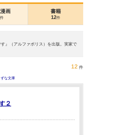
式漫画
書籍
12
件
件
です』（アルファポリス）を出版。実家で
12
件
きずな文庫
す２