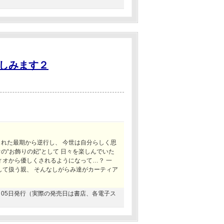
しみます２
られた最期から逆行し、 今世は自分らしく思
の“お飾りの妃”として 日々を楽しんでいた
ィオから優しくされるようになって…？ 一
して扱う親、 そんなしがらみ達がカーティア
10月05日発行（実際の発売日は書店、各電子ス