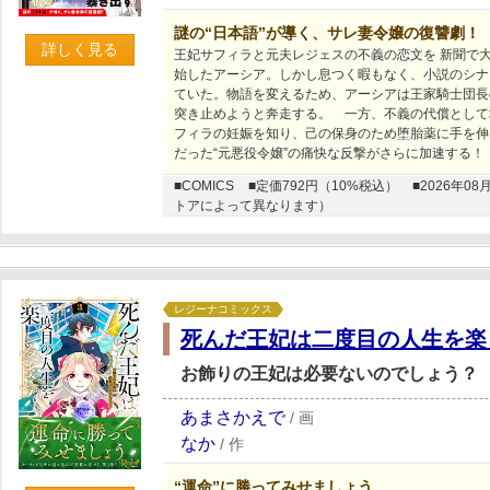
謎の“日本語”が導く、サレ妻令嬢の復讐劇！
詳しく見る
王妃サフィラと元夫レジェスの不義の恋文を 新聞で
始したアーシア。しかし息つく暇もなく、小説のシナ
ていた。物語を変えるため、アーシアは王家騎士団長
突き止めようと奔走する。 一方、不義の代償として
フィラの妊娠を知り、己の保身のため堕胎薬に手を伸
だった“元悪役令嬢”の痛快な反撃がさらに加速する！
■COMICS
■定価792円（10%税込）
■2026年
トアによって異なります）
レジーナコミックス
死んだ王妃は二度目の人生を楽
お飾りの王妃は必要ないのでしょう？
あまさかえで
/
画
なか
/
作
“運命”に勝ってみせましょう