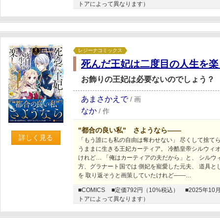
トアによって異なります）
レジーナコミックス
死んだ王妃は二度目の人生を楽
お飾りの王妃は必要ないのでしょう？
あまさかえで
/
画
なか
/
作
"都合の良い私" さようなら――
詳しく見る
「もう誰にも私の自由は奪わせない」 尽くして捨て
うままに生きる王妃カーティア。 冷酷皇帝シルウィオ
けれど… 「俺はカーティアの夫だから」と、 シルウ
方、グラナート国では 側妃を寵愛した元夫、 道具と
を 取り返そうと画策していたけれど――…
■COMICS
■定価792円（10%税込）
■2025年
トアによって異なります）