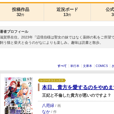
投稿作品
近況ボード
公
32
13
3
件
件
著者プロフィール
滋賀県在住。2023年『辺境伯様は聖女の妹ではなく薬師の私をご所望
飼う猫と柴犬と会うのがなによりも楽しみ。趣味は読書と散歩。
すべて
単行本
文庫本
COMICS
レジーナコミックス
本日、貴方を愛するのをやめま
王妃と不倫した貴方が悪いのですよ？
八咫緑
/
画
なか
/
作