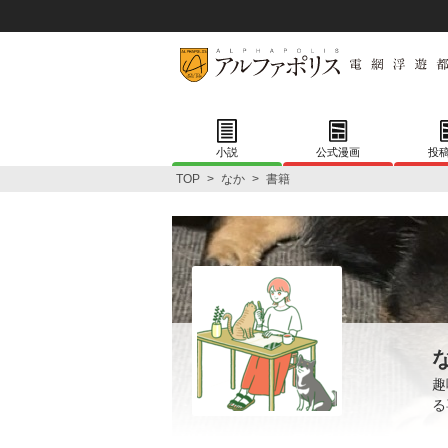
小説
公式漫画
投
TOP
>
なか
>
書籍
趣
る