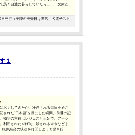
で悠々自適に暮らしていたら…… 文庫だ
5月20日発行（実際の発売日は書店、各電子スト
す１
る
に尽くしてきたが、冷遇される毎日を過ご
記された“日本語”を目にした瞬間、前世の記
。物語の主役はレジェスと王妃で、アーシ
。利用された挙げ句、殺される未来などま
く、絶体絶命の状況を打開しようと動き始