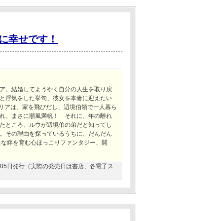
に幸せです！
ア。結婚してようやく自分の人生を取り戻
と浮気をした挙句、彼女を本妻に迎えたい
ーリアは、家を飛びだし、辺境伯領で一人暮ら
れ、まさに順風満帆！ それに、年の離れ
たところ、ルウが辺境伯の弟だと知ってし
。その理由を探っているうちに、だんだん
たな絆を育む心ほっこりファンタジー、開
05月05日発行（実際の発売日は書店、各電子ス