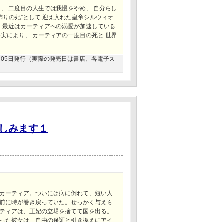
、 二度目の人生では我慢をやめ、 自分らし
飾りの妃”として 迎え入れた皇帝シルウィオ
と 最近はカーティアへの溺愛が加速している
実により、 カーティアの一度目の死と 世界
06月05日発行（実際の発売日は書店、各電子ス
しみます１
カーティア。ついには病に倒れて、短い人
前に時が巻き戻っていた。せっかく与えら
ティアは、王妃の立場を捨てて国を出る。
った彼女は、自由の保証と引き換えにアイ