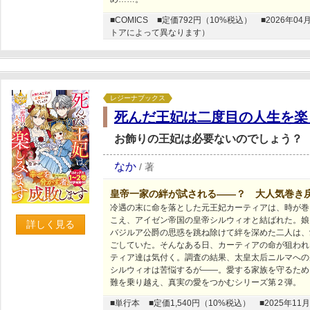
■COMICS
■定価792円（10%税込）
■2026年
トアによって異なります）
レジーナブックス
死んだ王妃は二度目の人生を楽
お飾りの王妃は必要ないのでしょう？
なか
/
著
皇帝一家の絆が試される――？ 大人気巻き
冷遇の末に命を落とした元王妃カーティアは、時が巻
こえ、アイゼン帝国の皇帝シルウィオと結ばれた。娘
詳しく見る
バジルア公爵の思惑を跳ね除けて絆を深めた二人は、
ごしていた。そんなある日、カーティアの命が狙われ
ティア達は気付く。調査の結果、太皇太后ニルマへの
シルウィオは苦悩するが――。愛する家族を守るため
難を乗り越え、真実の愛をつかむシリーズ第２弾。
■単行本
■定価1,540円（10%税込）
■2025年