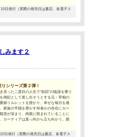
04月10日発行（実際の発売日は書店、各電子ス
しみます２
戻りシリーズ第２弾！
き戻った二度目の人生で“前回”の陰謀を乗り
を側妃として差し出そうとする元・宰相の
愛娘リルレットを授かり、幸せな毎日を過
、家族の平穏を脅かす何者かの存在にカー
疑惑が深まり、肉親に恨まれていることに
、カーティアは真っ向から立ち向かう。困
11月10日発行（実際の発売日は書店、各電子ス