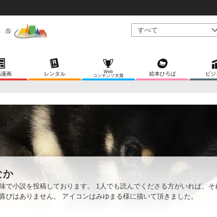
Web
稿漫画
レンタル
絵本ひろば
ビジ
コンテンツ大賞
なか
味で小説を投稿しております。 1人でも読んでくださる方がいれば、そ
喜びはありません。 アイコンはみゆまる様に描いて頂きました。