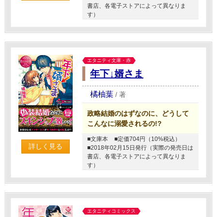
書店、各電子ストアによって異なりま
す）
エタニティ文庫・赤
年下↓婿さま
橘柚葉
/
著
政略結婚のはずなのに、どうして
こんなに溺愛されるの!?
■文庫本
■定価704円（10%税込）
詳しく見る
■2018年02月15日発行（実際の発売日は
書店、各電子ストアによって異なりま
す）
エタニティコミックス