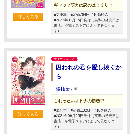
ギャップ萌えは恋のはじまり!?
■文庫本
■定価704円（10%税込）
詳しく見る
■2022年01月15日発行（実際の発売日は
書店、各電子ストアによって異なりま
す）
エタニティ・赤
囚われの君を愛し抜くか
ら
橘柚葉
/
著
じれったいオトナの初恋♡
■単行本
■定価1,320円（10%税込）
詳しく見る
■2021年09月25日発行（実際の発売日は
書店、各電子ストアによって異なりま
す）