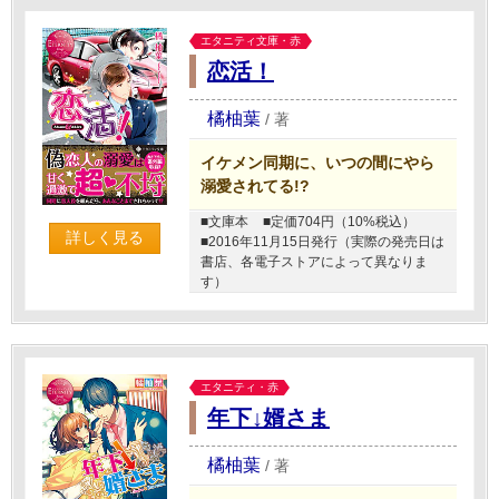
エタニティ文庫・赤
恋活！
橘柚葉
/
著
イケメン同期に、いつの間にやら
溺愛されてる!?
■文庫本
■定価704円（10%税込）
詳しく見る
■2016年11月15日発行（実際の発売日は
書店、各電子ストアによって異なりま
す）
エタニティ・赤
年下↓婿さま
橘柚葉
/
著