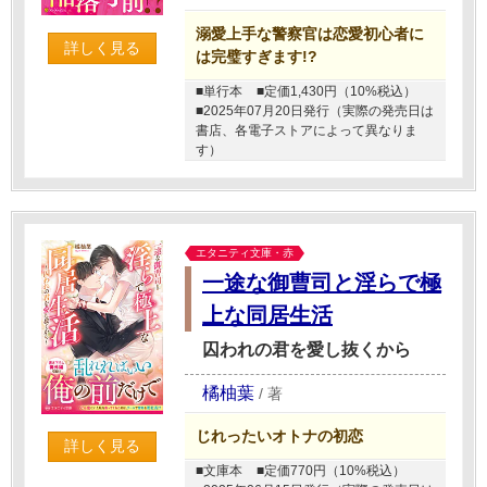
溺愛上手な警察官は恋愛初心者に
詳しく見る
は完璧すぎます!?
■単行本
■定価1,430円（10%税込）
■2025年07月20日発行（実際の発売日は
書店、各電子ストアによって異なりま
す）
エタニティ文庫・赤
一途な御曹司と淫らで極
上な同居生活
囚われの君を愛し抜くから
橘柚葉
/
著
じれったいオトナの初恋
詳しく見る
■文庫本
■定価770円（10%税込）