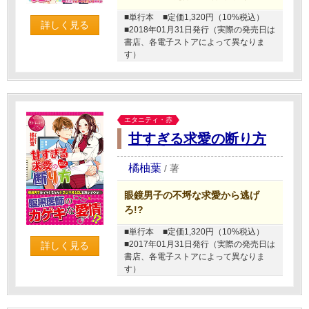
■単行本
■定価1,320円（10%税込）
詳しく見る
■2018年01月31日発行（実際の発売日は
書店、各電子ストアによって異なりま
す）
エタニティ・赤
甘すぎる求愛の断り方
橘柚葉
/
著
眼鏡男子の不埒な求愛から逃げ
ろ!?
■単行本
■定価1,320円（10%税込）
■2017年01月31日発行（実際の発売日は
詳しく見る
書店、各電子ストアによって異なりま
す）