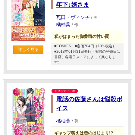
年下↓婿さま
瓦田・ヴィンチ
/
画
橘柚葉
/
作
私がはまった御曹司の甘い罠
■COMICS
■定価704円（10%税込）
詳しく見る
■2018年01月31日発行（実際の発売日は
書店、各電子ストアによって異なりま
す）
エタニティ・赤
電話の佐藤さんは悩殺ボ
イス
橘柚葉
/
著
ギャップ萌えは恋のはじまり!?