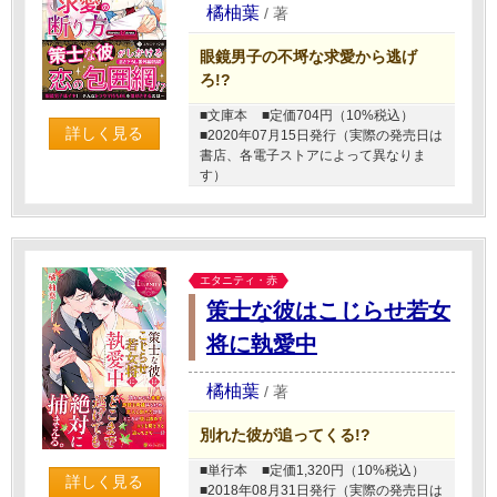
橘柚葉
/
著
眼鏡男子の不埒な求愛から逃げ
ろ!?
■文庫本
■定価704円（10%税込）
詳しく見る
■2020年07月15日発行（実際の発売日は
書店、各電子ストアによって異なりま
す）
エタニティ・赤
策士な彼はこじらせ若女
将に執愛中
橘柚葉
/
著
別れた彼が追ってくる!?
■単行本
■定価1,320円（10%税込）
詳しく見る
■2018年08月31日発行（実際の発売日は