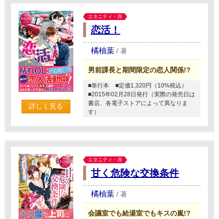
エタニティ・赤
恋活！
橘柚葉
/
著
男前課長と期間限定の恋人関係!?
■単行本
■定価1,320円（10%税込）
■2015年02月28日発行（実際の発売日は
書店、各電子ストアによって異なりま
詳しく見る
す）
エタニティ・赤
甘く危険な交換条件
橘柚葉
/
著
会議室でも給湯室でもキスの嵐!?