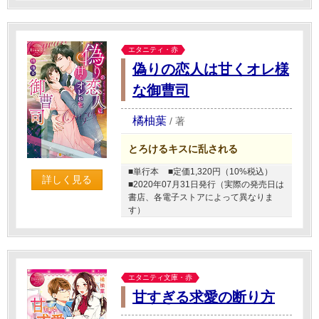
エタニティ・赤
偽りの恋人は甘くオレ様
な御曹司
橘柚葉
/
著
とろけるキスに乱される
■単行本
■定価1,320円（10%税込）
詳しく見る
■2020年07月31日発行（実際の発売日は
書店、各電子ストアによって異なりま
す）
エタニティ文庫・赤
甘すぎる求愛の断り方