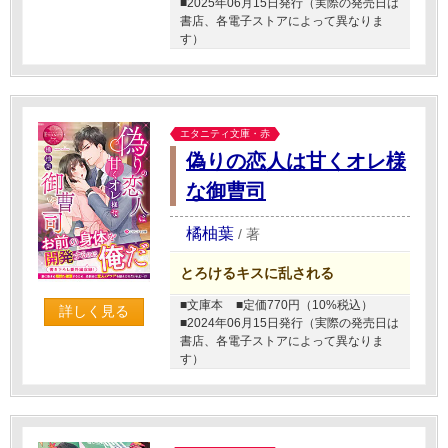
■2025年06月15日発行（実際の発売日は
書店、各電子ストアによって異なりま
す）
エタニティ文庫・赤
偽りの恋人は甘くオレ様
な御曹司
橘柚葉
/
著
とろけるキスに乱される
■文庫本
■定価770円（10%税込）
詳しく見る
■2024年06月15日発行（実際の発売日は
書店、各電子ストアによって異なりま
す）