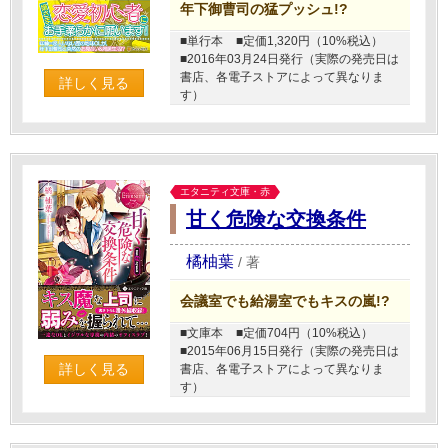
年下御曹司の猛プッシュ!?
■単行本
■定価1,320円（10%税込）
■2016年03月24日発行（実際の発売日は
書店、各電子ストアによって異なりま
詳しく見る
す）
エタニティ文庫・赤
甘く危険な交換条件
橘柚葉
/
著
会議室でも給湯室でもキスの嵐!?
■文庫本
■定価704円（10%税込）
■2015年06月15日発行（実際の発売日は
詳しく見る
書店、各電子ストアによって異なりま
す）