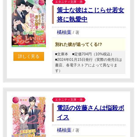
エタニティ文庫・赤
策士な彼はこじらせ若女
将に執愛中
橘柚葉
/
著
別れた彼が追ってくる!?
■文庫本
■定価704円（10%税込）
詳しく見る
■2024年01月15日発行（実際の発売日は
書店、各電子ストアによって異なりま
す）
エタニティ文庫・赤
電話の佐藤さんは悩殺ボ
イス
橘柚葉
/
著