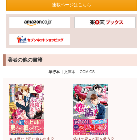
連載ページはこちら
著者の他の書籍
単行本
文庫本
COMICS
キス魔な上司に迫られ中!?
偽りの恋人が私を救う!?