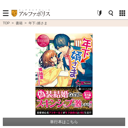
TOP
>
書籍
>
年下↓婿さま
単行本はこちら