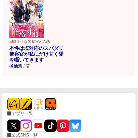
溺愛上手な警察官との恋
本性は塩対応のスパダリ
警察官が私にだけ甘く愛
を囁いてきます
橘柚葉
/
著
アプリ一覧
公式SNS一覧