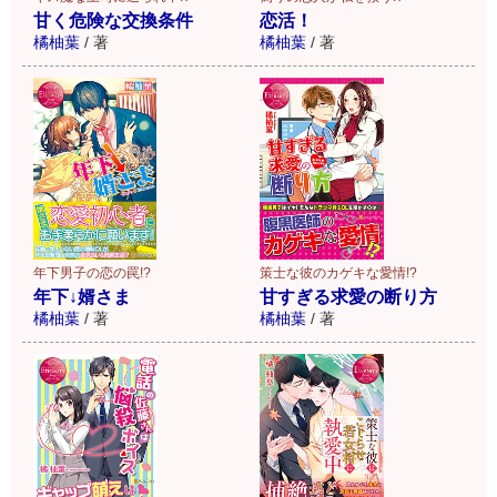
甘く危険な交換条件
恋活！
橘柚葉
/
著
橘柚葉
/
著
年下男子の恋の罠!?
策士な彼のカゲキな愛情!?
年下↓婿さま
甘すぎる求愛の断り方
橘柚葉
/
著
橘柚葉
/
著