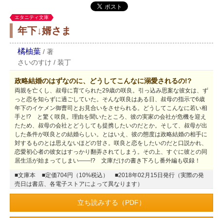
エタニティ文庫
年下↓婿さま
橘柚葉
/
著
さいのすけ
/
装丁
政略結婚のはずなのに、どうしてこんなに溺愛されるの!?
両親を亡くし、叔母に育てられた29歳の咲良。引っ込み思案な彼女は、ず
っと恋を知らずに過ごしていた。そんな咲良はある日、叔母の指示で6歳
年下のイケメン御曹司とお見合いをさせられる。どうしてこんなに若い相
手と!? と驚く咲良。理由を聞いたところ、彼の実家の会社が危機を迎え
たため、叔母の会社とどうしても提携したいのだとか。そして、叔母が出
した条件が咲良との結婚らしい。とはいえ、彼の態度は政略結婚の相手に
対するものとは思えないほどの甘さ。咲良と恋をしたいのだと口説かれ、
恋愛初心者の彼女はすっかり翻弄されてしまう。その上、すぐに彼との同
居生活が始まってしまい――!? 文庫だけの書き下ろし番外編も収録！
■文庫本
■定価704円（10%税込）
■2018年02月15日発行（実際の発
売日は書店、各電子ストアによって異なります）
立ち読みする（PDF）