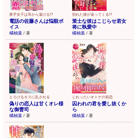
別れた彼が追ってくる!?
奥手女子は耳から蕩ける!?
策士な彼はこじらせ若女
電話の佐藤さんは悩殺ボ
将に執愛中
イス
橘柚葉
/
著
橘柚葉
/
著
とろけるキスに乱される
じれったいオトナの初恋
偽りの恋人は甘くオレ様
囚われの君を愛し抜くか
な御曹司
ら
橘柚葉
/
著
橘柚葉
/
著