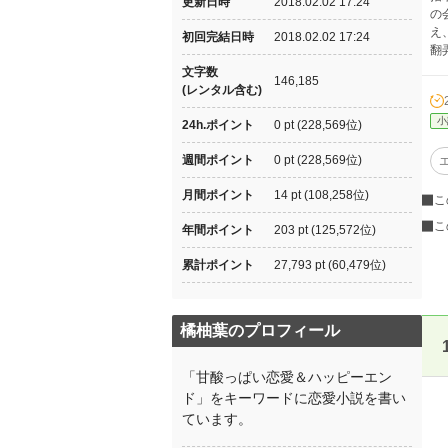
更新日時
2018.02.02 17:24
の
え
初回完結日時
2018.02.02 17:24
翻
文字数
146,185
(レンタル含む)
小
24h.ポイント
0 pt (228,569位)
週間ポイント
0 pt (228,569位)
月間ポイント
14 pt (108,258位)
こ
こ
年間ポイント
203 pt (125,572位)
累計ポイント
27,793 pt (60,479位)
橘柚葉のプロフィール
「甘酸っぱい恋愛＆ハッピーエン
ド」をキーワードに恋愛小説を書い
ています。