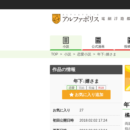
小説
公式漫画
投
TOP
>
小説
>
恋愛小説
>
年下↓婿さま
作品の情報
年下↓婿さま
恋愛
完結
長編
R18
お気に入り追加
年
お気に入り
27
橘
初回公開日時
2018.02.02 17:24
両
指