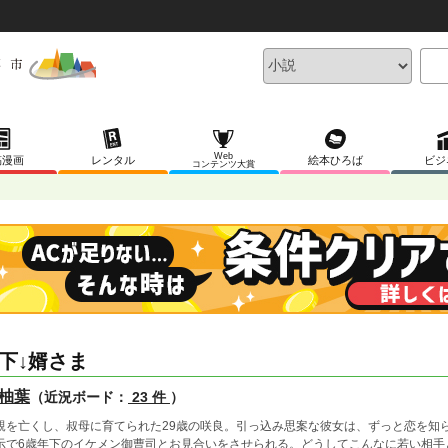
Web
稿漫画
レンタル
絵本ひろば
ビジ
コンテンツ大賞
下↓婿さま
柚葉
（近況ボード：
23 件
）
親を亡くし、叔母に育てられた29歳の咲良。引っ込み思案な彼女は、ずっと恋を知
示で6歳年下のイケメン御曹司とお見合いをさせられる。どうしてこんなに若い相手