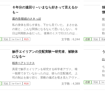
なぜか彼女だけには甘すぎて――。
６年分の遠回り～いまなら好きって言えるか
も～
霧内杳/眼鏡のさきっぽ
せ
私の身体を揺らす彼を、下から見ていた。 まさかあ
旧
の彼と、こんな関係になるなんて思いもしない。 今
は最高
日は同期飲み会だった。 後輩のミスで行けたのは本
勤
当に最後。 飲み足りないという私に彼は付き合って
ら
文字数：6,244
愛
完結
ｼｮｰﾄｼｮｰﾄ
R15
恋愛
完結
長
くれた。 彼とは入社当時、部署は違ったが同じ仕事
に
に携わっていた。 きっとあの頃のわたしは、彼が好
て
きだったんだと思う。 けれど仕事で負けたくないな
ス
触手エイリアンの交配実験〜研究者、被験体
んて私のちっぽけなプライドのせいで、その一線は越
言
になる〜
えられなかった。 でも、あれから変わった私な
だ
白
ら……。 ****** 2021/05/29 公開 ****** 表紙 いも
運
桜井ベアトリクス
七
こは妹pixivID:11163077
車
異星で触手エイリアンを研究する科学者アヴァ。 唯
自
二
一観察できていなかったのは、彼らの交配儀式。 上
知
ン
司の制止を振り切り、禁断の儀式を覗き見たアヴァは
こ
い
―― 交わる触手に、抑えきれない欲望を覚える。
恋愛
完結
ｼｮｰ
も
文字数：4,389
愛
完結
ｼｮｰﾄｼｮｰﾄ
R18
「私も……私も交配したい」 太く長い触手が、体の
し
奥深くまで侵入してくる。 研究者が、快楽の実験体
者
になる夜。
よ