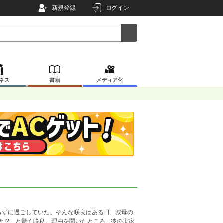
新規登録
ログイン
ネス
書籍
メディア化
らずに過ごしていた。そんな咲良はある日、叔母の
と!? と驚く咲良。理由を聞いたところ、彼の実家