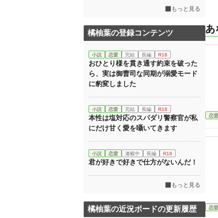
もっと見る
あ
橘柚葉の登録コンテンツ
小説
恋愛
完結
長編
R18
おひとり様を貫き通す約束を破った
ら、実は御曹司な同期が溺愛モード
に豹変しました
小説
恋愛
完結
長編
R18
恋
本性は塩対応のスパダリ警察官が私
にだけ甘く愛を囁いてきます
小説
恋愛
連載中
長編
R18
君が好きで好きで仕方がないんだ！
もっと見る
恋
橘柚葉の近況ボードの更新履歴