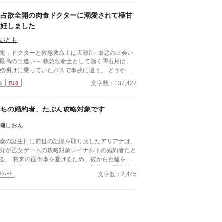
独占欲全開の肉食ドクターに溺愛されて極甘
懐妊しました
いとも
題：ドクターと救急救命士は天敵⁈～最悪の出会い
の出逢い～ 救急救命士として働く雫石月は、
務明けに乗っていたバスで事故に遭う。 どうや
、バスの運転手が体調不良になったようだ。 乗客
文字数：137,427
編
R18
AEDを探してきてもらうように頼み、救助活動をし
いるとボサボサ頭のマスク姿の男がAEDを持ってバ
に乗り込んできた。 受け取ろうとすると邪魔だと
うちの婚約者、たぶん攻略対象です
われる。 そして、月のことを『チビ団子』と呼ん
のだ。 医療従事者と思われるボサボサマスク男は
瀬しおん
転手の処置をして、月が文句を言う間もなく、救急
歳の誕生日に前世の記憶を取り戻したアリアナは、
に同乗して去ってしまった。 最悪の出会いをし、
分が乙女ゲームの攻略対象レイナルトの婚約者だと
度と会いたくない相手の正体は⁇ 作品はフィクショ
る。 将来の面倒事を避けるため、彼から距離を置
です。 本来の仕事内容とは異なる描写があると思
うと決意するアリアナ。しかし、中庭でも図書館で
ます。
文字数：2,445
ﾄｼｮｰﾄ
購買でも、なぜか行く先々でレイナルトと遭遇して
まう。 避けているはずなのに近づいてくる婚約
。そんな彼には、アリアナを追いかける理由がある
うで――。