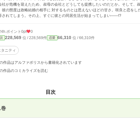
会社が危機を迎えたため、叔母の会社とどうしても提携したいのだとか。そして、
、彼の態度は政略結婚の相手に 対するものとは思えないほどの甘さ。咲良と恋をし
弄されてしまう。その上、すぐに彼との同居生活が始まってしまい――!?
24h.ポイント
0pt
0
228,569
66,310
位 / 228,569件
位 / 66,310件
説
恋愛
エタニティ
の作品はアルファポリスから書籍化されています
の作品のコミカライズを読む
目次
1巻