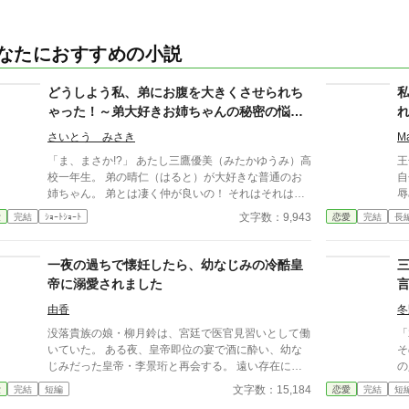
なたにおすすめの小説
どうしよう私、弟にお腹を大きくさせられち
ゃった！～弟大好きお姉ちゃんの秘密の悩み
～
さいとう みさき
M
「ま、まさか!?」 あたし三鷹優美（みたかゆうみ）高
王
校一年生。 弟の晴仁（はると）が大好きな普通のお
自
姉ちゃん。 弟とは凄く仲が良いの！ それはそれはも
辱
のすごく‥‥‥ 「あん、晴仁いきなりそんなのお口
の
文字数：9,943
愛
完結
ｼｮｰﾄｼｮｰﾄ
恋愛
完結
長
に入らないよぉ～♡」 そんな関係のあたしたち。 で
が
もある日トイレであたしはアレが来そうなのになかな
じ
か来ないのも気にもせずスカートのファスナーを上げ
そ
一夜の過ちで懐妊したら、幼なじみの冷酷皇
ると‥‥‥ 「うそっ！ お腹が出て来てる!?」 お姉
の
帝に溺愛されました
ちゃんの秘密の悩みです。
実
せ
由香
冬
の
没落貴族の娘・柳月鈴は、宮廷で医官見習いとして働
「
いていた。 ある夜、皇帝即位の宴で酒に酔い、幼な
そ
じみだった皇帝・李景珩と再会する。 遠い存在にな
の
ったはずの彼。 けれど、その夜をきっかけに月鈴の
に言わ
文字数：15,184
愛
完結
短編
恋愛
完結
短
運命は大きく動き出す。 冷酷と恐れられる皇帝が、
い