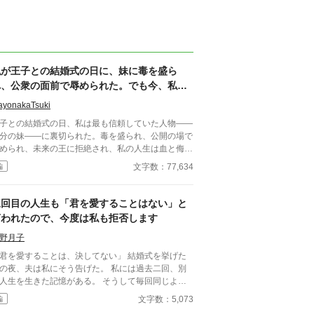
私が王子との結婚式の日に、妹に毒を盛ら
れ、公衆の面前で辱められた。でも今、私は
時を戻し、運命を変えに来た。
ayonakaTsuki
子との結婚式の日、私は最も信頼していた人物――
分の妹――に裏切られた。毒を盛られ、公開の場で
められ、未来の王に拒絶され、私の人生は血と侮辱
中でそこで終わったかのように思えた。しかし、死
文字数：77,634
編
私を迎えたとき、不可能なことが起きた――私は同
回廊で、祭壇の前で目を覚まし、あらゆる涙、嘘、
して一撃の記憶をそのまま覚えていた。今、二度目
三回目の人生も「君を愛することはない」と
チャンスを得た私は、ただ一つの使命を持つ――真
言われたので、今度は私も拒否します
を突き止め、奪われたものを取り戻し、私を破滅さ
た者たちにその代償を払わせる。もはや、何も以前
野月子
ままではない。何も許されない。
君を愛することは、決してない」 結婚式を挙げた
の夜、夫は私にそう告げた。 私には過去二回、別
人生を生きた記憶がある。 そうして毎回同じよう
れてきた。 逃げた一回目、我慢した二回目。
文字数：5,073
編
ずれも上手くいかなかった。 だから今回は。