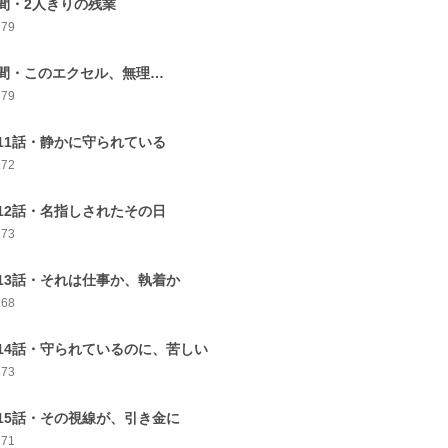
間・2人きりの残業
179
間・このエクセル、無理…
179
11話・静かに守られている
172
12話・名指しされたその日
173
13話・それは仕事か、執着か
168
14話・守られているのに、苦しい
173
15話・その視線が、引き金に
171