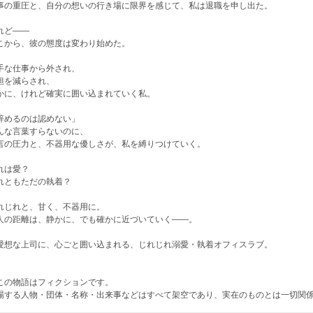
事の重圧と、自分の想いの行き場に限界を感じて、私は退職を申し出た。
れど――
こから、彼の態度は変わり始めた。
手な仕事から外され、
担を減らされ、
かに、けれど確実に囲い込まれていく私。
辞めるのは認めない」
んな言葉すらないのに、
言の圧力と、不器用な優しさが、私を縛りつけていく。
れは愛？
れともただの執着？
れじれと、甘く、不器用に。
人の距離は、静かに、でも確かに近づいていく――。
愛想な上司に、心ごと囲い込まれる、じれじれ溺愛・執着オフィスラブ。
この物語はフィクションです。
場する人物・団体・名称・出来事などはすべて架空であり、実在のものとは一切関