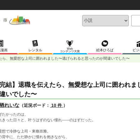
Web
稿漫画
レンタル
絵本ひろば
ビジ
コンテンツ大賞
たら、無愛想な上司に囲われました〜逃げられると思ったのが間違いでした〜
完結】退職を伝えたら、無愛想な上司に囲われま
違いでした〜
栖れいな
（近況ボード：
10 件
）
げたかったのは、
れきった日々と、叶うはずのない憧れ――のはずだった。
愛想で冷静な上司・東條崇雅。
の背中に、ただ静かに憧れを抱きながら、