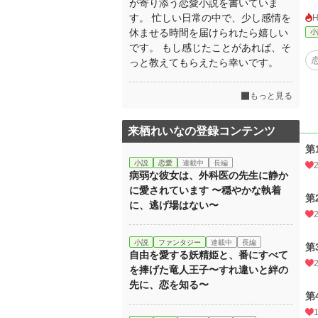
が寄り添う恋愛小説を書いていま
す。 忙しい日常の中で、少し感情を
休ませる時間を届けられたら嬉しい
小
です。 もし感じたことがあれば、そ
っと教えてもらえたら幸いです。
もっと見る
来栖れいなの登録コンテンツ
第
小説
恋愛
連載中
長編
病弱な彼女は、外科医の先生に静か
に愛されています 〜穏やかな執着
第
に、逃げ場はない〜
小説
ファンタジー
連載中
長編
第
自由を愛する妖精姫と、番にすべて
を捧げた竜人王子〜すれ違いと絆の
先に、恋を知る〜
第