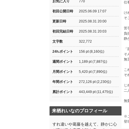
お気に入り
770
仕
初回公開日時
2025.06.09 17:07
け
そ
更新日時
2025.08.31 20:00
苦
初回完結日時
2025.08.31 20:03
負
静
文字数
322,772
「
24h.ポイント
156 pt (8,160位)
そ
無
週間ポイント
1,189 pt (7,887位)
こ
月間ポイント
5,420 pt (7,890位)
そ
年間ポイント
272,126 pt (2,230位)
じ
二
累計ポイント
443,449 pt (11,475位)
無
来栖れいなのプロフィール
※
登
すれ違いや葛藤を越えて、静かに心