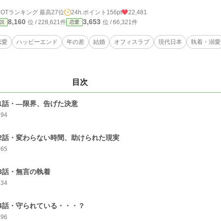
HOTランキング 最高27位
24h.ポイント
156pt
22,481
8,160
3,653
位 / 228,621件
位 / 66,321件
説
恋愛
恋愛
ハッピーエンド
年の差
結婚
オフィスラブ
現代日本
執着・溺愛
目次
1話・—限界、告げた決意
294
2話・変わらない時間、助けられた現実
265
3話・無言の執着
234
4話・守られている・・・？
196