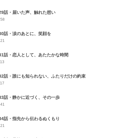
29話・届いた声、触れた想い
158
30話・涙のあとに、笑顔を
121
31話・恋人として、あたたかな時間
113
32話・誰にも知られない、ふたりだけの約束
117
33話・静かに近づく、その一歩
141
34話・指先から伝わるぬくもり
121