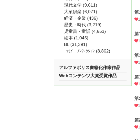
現代文学 (9,611)
大衆娯楽 (6,071)
第
経済・企業 (436)
歴史・時代 (3,219)
児童書・童話 (4,653)
第
絵本 (1,045)
BL (31,391)
ｴｯｾｲ・ﾉﾝﾌｨｸｼｮﾝ (8,862)
第
アルファポリス書籍化作家作品
Webコンテンツ大賞受賞作品
第
第
第