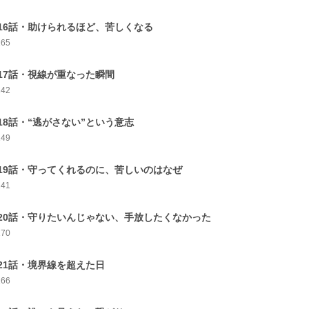
16話・助けられるほど、苦しくなる
165
17話・視線が重なった瞬間
142
18話・“逃がさない”という意志
149
19話・守ってくれるのに、苦しいのはなぜ
141
20話・守りたいんじゃない、手放したくなかった
170
21話・境界線を超えた日
166