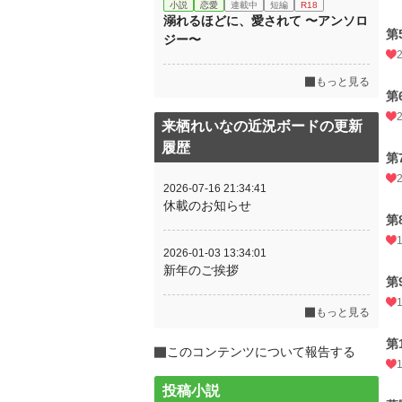
小説
恋愛
連載中
短編
R18
溺れるほどに、愛されて 〜アンソロ
第
ジー〜
もっと見る
第
来栖れいなの近況ボードの更新
履歴
第
2026-07-16 21:34:41
休載のお知らせ
第
2026-01-03 13:34:01
新年のご挨拶
第
もっと見る
第
このコンテンツについて報告する
投稿小説