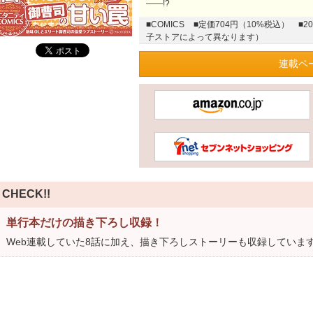
――!?
■COMICS
■定価704円（10%税込）
■2
子ストアによって異なります）
連載ペ
CHECK!!
単行本だけの描き下ろし収録！
Web連載していた8話に加え、描き下ろしストーリーも収録していま