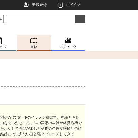
新規登録
ログイン
ネス
書籍
メディア化
の指示で六歳年下のイケメン御曹司、春馬とお見
理由を聞いたところ、彼の実家の会社が経営危機で
とか。そして叔母が出した提携の条件が咲良との結
略結婚とは思えないほど猛アプローチしてきて