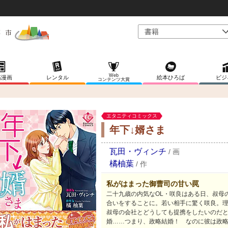
Web
稿漫画
レンタル
絵本ひろば
ビジ
コンテンツ大賞
エタニティコミックス
年下↓婿さま
瓦田・ヴィンチ
/
画
橘柚葉
/
作
私がはまった御曹司の甘い罠
二十九歳の内気なOL・咲良はある日、叔母
合いをすることに。若い相手に驚く咲良。
叔母の会社とどうしても提携をしたいのだ
婚……つまり、政略結婚！ なのに彼は政