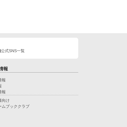
公式SNS一覧
情報
情報
報
情報
様向け
ームブッククラブ