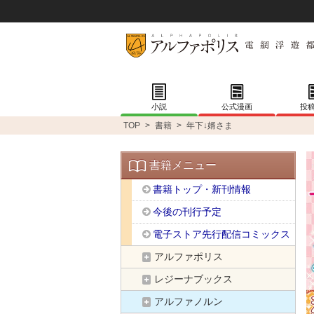
小説
公式漫画
投
TOP
>
書籍
>
年下↓婿さま
書籍メニュー
書籍トップ・新刊情報
今後の刊行予定
電子ストア先行配信コミックス
アルファポリス
レジーナブックス
アルファノルン