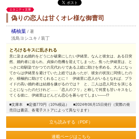
エタニティ文庫
偽りの恋人は甘くオレ様な御曹司
橘柚葉
/
著
浅島ヨシユキ
/
装丁
とろけるキスに乱される
意に染まぬ婚約をどうにか破棄にしたい伊緒里。なんと彼女は、ある日突
然、婚約者に迫られ、貞操の危機を迎えてしまった。焦った伊緒里は、と
っさに幼馴染でかつての兄代わりである上総に助けを求める。大人になっ
てからは伊緒里を避けていた上総ではあったが、彼女の状況に同情したの
か、積極的に助けてくれることに！ 伊緒里に恋人がいるとなれば、プラ
イドの高い婚約者は結婚を嫌がるのでは？ と、二人は恋人同士を演じる
ことになったのだけれど……「恋人のフリ」と称して何度も甘いキスをし
てくる彼に、伊緒里はどんどん恋心を募らせてしまい――!?
■文庫本
■定価770円（10%税込）
■2024年06月15日発行（実際の発
売日は書店、各電子ストアによって異なります）
立ち読みする（PDF）
連載ページはこちら