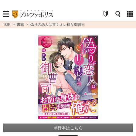
TOP
>
書籍
>
偽りの恋人は甘くオレ様な御曹司
単行本はこちら