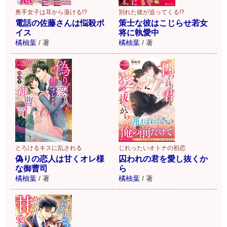
別れた彼が追ってくる!?
奥手女子は耳から蕩ける!?
策士な彼はこじらせ若女
電話の佐藤さんは悩殺ボ
将に執愛中
イス
橘柚葉
/
著
橘柚葉
/
著
とろけるキスに乱される
じれったいオトナの初恋
偽りの恋人は甘くオレ様
囚われの君を愛し抜くか
な御曹司
ら
橘柚葉
/
著
橘柚葉
/
著