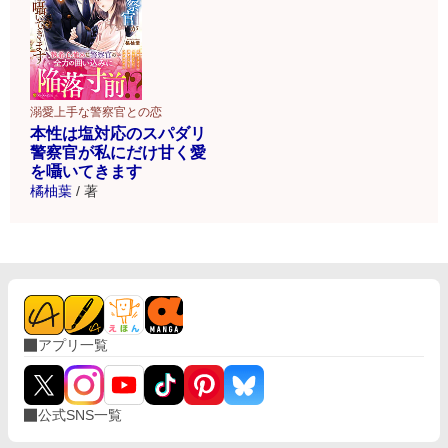
溺愛上手な警察官との恋
本性は塩対応のスパダリ
警察官が私にだけ甘く愛
を囁いてきます
橘柚葉
/
著
アプリ一覧
公式SNS一覧