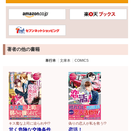
著者の他の書籍
単行本
文庫本
COMICS
キス魔な上司に迫られ中!?
偽りの恋人が私を救う!?
甘く危険な交換条件
恋活！