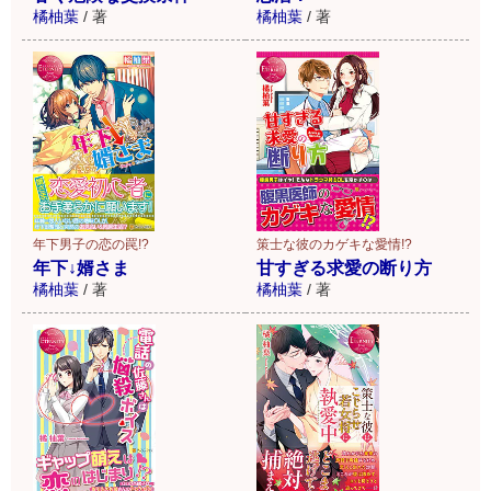
橘柚葉
/
著
橘柚葉
/
著
年下男子の恋の罠!?
策士な彼のカゲキな愛情!?
年下↓婿さま
甘すぎる求愛の断り方
橘柚葉
/
著
橘柚葉
/
著