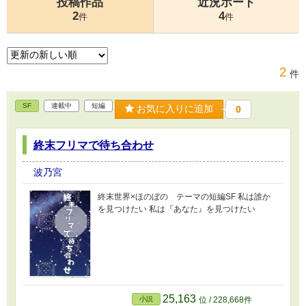
投稿作品
近況ボード
2
4
件
件
2
件
SF
連載中
短編
お気に入りに追加
0
終末フリマで待ち合わせ
波乃宮
終末世界×ほのぼの テーマの短編SF 私は誰か
を見つけたい 私は『あなた』を見つけたい
25,163
小説
位 / 228,668件