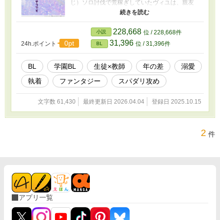
じ）ソロ討伐で荒稼ぎしていたヴィユは、親友
ラザリオに連れてこられたルザルア魔法学園で
教師として働いている──繁殖本能に引きずられ
ることの多い種族ハイミアであるヴィユにとっ
228,668
小説
位 / 228,668件
て、オーバーワークの維持が理性を保つ上で必
31,396
0pt
24h.ポイント
位 / 31,396件
BL
要なことでもあった──。 三十代に突入してもラ
イフスタイルを変えるつもりはなかったのに、
とある討伐で大怪我をした際、生徒たちからソ
BL
学園BL
生徒×教師
年の差
溺愛
ロ討伐の引退を約束させられる＋＋＋種族特有
執着
ファンタジー
スパダリ攻め
の『ゆらぎ熱』の問題を抱えているヴィユは、
学園長が紹介してくれた条件の良い相手と結婚
を前提とした交際をはじめる。４つ年上で思慮
文字数 61,430
最終更新日 2026.04.04
登録日 2025.10.15
深いルーラントは教え子ルウェリンの親戚で顔
立ちや声が似ていることを意識しなければ、パ
ートナーとしてまったく問題ない。教職の方も
2
件
順調で、公私共に充実した日々を送るヴィユは
生まれてはじめて恋愛感情からなる『ゆらぎ
熱』を経験する──たどたどしく自分だけの雄を
誘惑しようとしたヴィユは、成人年齢は迎えて
いるもののまだ学生の身であるルウェリンをベ
ッドに引きずりこんでしまい……。
アプリ一覧