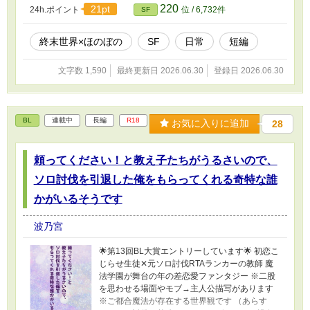
220
21pt
24h.ポイント
位 / 6,732件
SF
終末世界×ほのぼの
SF
日常
短編
文字数 1,590
最終更新日 2026.06.30
登録日 2026.06.30
BL
連載中
長編
R18
お気に入りに追加
28
頼ってください！と教え子たちがうるさいので、
ソロ討伐を引退した俺をもらってくれる奇特な誰
かがいるそうです
波乃宮
🌟第13回BL大賞エントリーしています🌟 初恋こ
じらせ生徒✕元ソロ討伐RTAランカーの教師 魔
法学園が舞台の年の差恋愛ファンタジー ※二股
を思わせる場面やモブ→主人公描写があります
※ご都合魔法が存在する世界観です （あらす