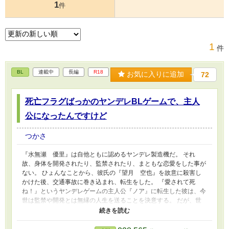
1
件
1
件
BL
連載中
長編
R18
お気に入りに追加
72
死亡フラグばっかのヤンデレBLゲームで、主人
公になったんですけど
つかさ
『水無瀬 優里』は自他ともに認めるヤンデレ製造機だ。 それ
故、身体を開発されたり、監禁されたり、まともな恋愛をした事が
ない。 ひょんなことから、彼氏の『望月 空也』を故意に殺害し
かけた後、交通事故に巻き込まれ、転生をした。 『愛されて死
ね！』というヤンデレゲームの主人公『ノア』に転生した彼は、今
世は監禁や開発とは無縁の人生を送ることを決意する。 だが、世
界は水無瀬の求める平穏を許さないようだ。 生じていく原作との
ズレにより、ノアの秘密が明かされていく。 ーーー－－－－－－
－－－－－－－－－－－－ プロローグのみナレーションがついて