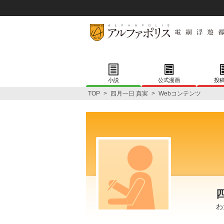
小説
公式漫画
投
TOP
>
四月一日 真実
>
Webコンテンツ
わ