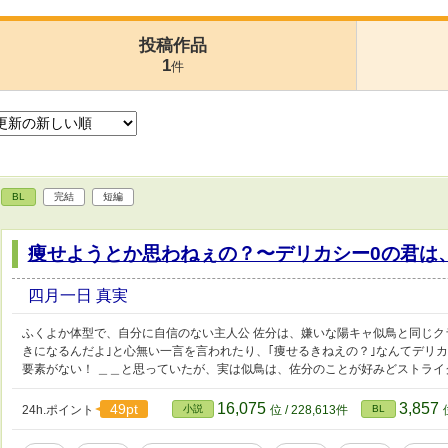
投稿作品
1
件
BL
完結
短編
痩せようとか思わねぇの？〜デリカシー0の君は
四月一日 真実
ふくよか体型で、自分に自信のない主人公 佐分は、嫌いな陽キャ似鳥と同じク
きになるんだよ｣と心無い一言を言われたり、｢痩せるきねえの？｣なんてデリ
要素がない！ ＿＿と思っていたが、実は似鳥は、佐分のことが好みどストライ
16,075
3,857
49pt
24h.ポイント
小説
位 / 228,613件
BL